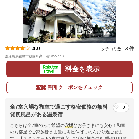
4.0
3 件
クチコミ数 :
鹿児島県霧島市牧園町高千穂3855-118
地図
料金を表示
割引クーポンをチェック
全7室穴場な和室で過ごす格安価格の無料
0
貸切風呂がある温泉宿
こちらは全7室のみご希望の
穴場
なお子さまにも安心！和室
のお部屋でご家族皆さま畳に両足伸ばしのんびり過ごせま
す。【スタンダード2食付格安！地鶏の刺身付き 手作り田舎