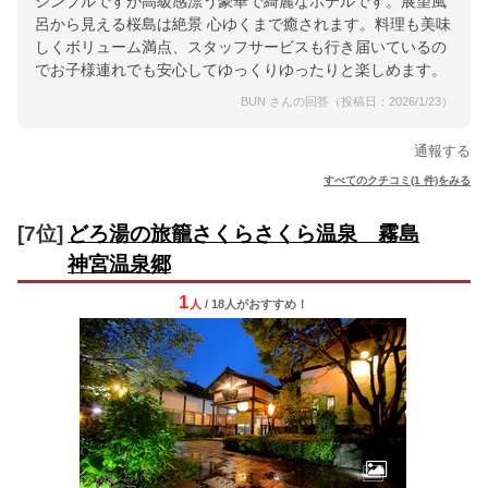
シンプルですが高級感漂う豪華で綺麗なホテルです。展望風
呂から見える桜島は絶景 心ゆくまで癒されます。料理も美味
しくボリューム満点、スタッフサービスも行き届いているの
でお子様連れでも安心してゆっくりゆったりと楽しめます。
BUN さんの回答（投稿日：2026/1/23）
通報する
すべてのクチコミ(1 件)をみる
[7位]
どろ湯の旅籠さくらさくら温泉 霧島
神宮温泉郷
1
人
/ 18人
が
おすすめ！