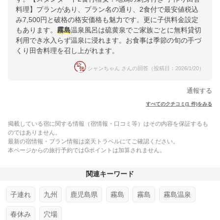
料理】プランがあり、プラン名の通り、2食付で最安値税込
み7,500円と破格の格安価格も魅力です。更に子供料金設定
もあります。
霧島
温泉風呂は硫黄泉でご家族ごとに無料貸切
利用でき水入らず温泉に浸れます。お食事は季節の旬の手づ
くり田舎料理を召し上がれます。
シャンちゃん さんの回答（投稿日：2026/1/20）
通報する
すべてのクチコミ(1 件)をみる
掲載している宿に関する情報（宿情報・口コミ等）はその内容を保証するも
のではありません。
最新の宿情報・プラン情報は楽天トラベルにてご確認ください。
本ページからの旅行予約ではGポイントは加算されません。
関連キーワード
子連れ
九州
鹿児島県
霧島
霧島
霧島温泉
春休み
穴場