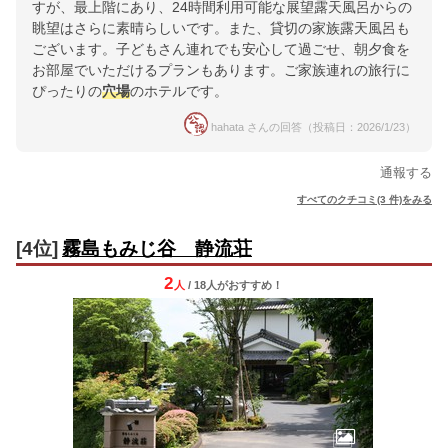
すが、最上階にあり、24時間利用可能な展望露天風呂からの
眺望はさらに素晴らしいです。また、貸切の家族露天風呂も
ございます。子どもさん連れでも安心して過ごせ、朝夕食を
お部屋でいただけるプランもあります。ご家族連れの旅行に
ぴったりの
穴場
のホテルです。
hahata さんの回答（投稿日：2026/1/23）
通報する
すべてのクチコミ(3 件)をみる
[4位]
霧島もみじ谷 静流荘
2
人
/ 18人
が
おすすめ！