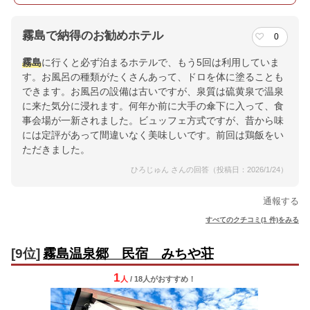
霧島で納得のお勧めホテル
0
霧島
に行くと必ず泊まるホテルで、もう5回は利用していま
す。お風呂の種類がたくさんあって、ドロを体に塗ることも
できます。お風呂の設備は古いですが、泉質は硫黄泉で温泉
に来た気分に浸れます。何年か前に大手の傘下に入って、食
事会場が一新されました。ビュッフェ方式ですが、昔から味
には定評があって間違いなく美味しいです。前回は鶏飯をい
ただきました。
ひろじゅん さんの回答（投稿日：2026/1/24）
通報する
すべてのクチコミ(1 件)をみる
[9位]
霧島温泉郷 民宿 みちや荘
1
人
/ 18人
が
おすすめ！