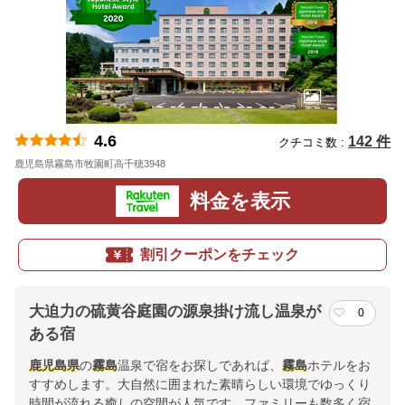
4.6
142 件
クチコミ数 :
鹿児島県霧島市牧園町高千穂3948
地図
料金を表示
割引クーポンをチェック
大迫力の硫黄谷庭園の源泉掛け流し温泉が
0
ある宿
鹿児島県
の
霧島
温泉で宿をお探しであれば、
霧島
ホテルをお
すすめします。大自然に囲まれた素晴らしい環境でゆっくり
時間が流れる癒しの空間が人気です。ファミリーも数多く宿