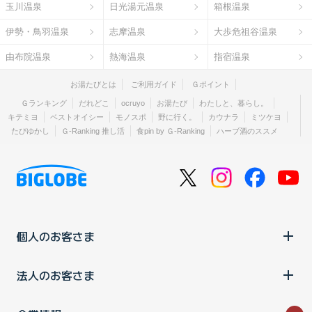
玉川温泉
日光湯元温泉
箱根温泉
伊勢・鳥羽温泉
志摩温泉
大歩危祖谷温泉
由布院温泉
熱海温泉
指宿温泉
お湯たびとは
ご利用ガイド
Ｇポイント
Ｇランキング
だれどこ
ocruyo
お湯たび
わたしと、暮らし。
キテミヨ
ベストオイシー
モノスポ
野に行く。
カウナラ
ミツケヨ
たびゆかし
Ｇ-Ranking 推し活
食pin by Ｇ-Ranking
ハーブ酒のススメ
個人のお客さま
法人のお客さま