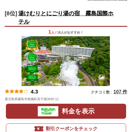
[8位]
湯けむりとにごり湯の宿 霧島国際ホ
テル
1
人
/ 18人
が
おすすめ！
4.3
107 件
クチコミ数 :
鹿児島県霧島市牧園町高千穂3930-12
地図
料金を表示
割引クーポンをチェック