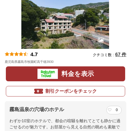
4.7
67 件
クチコミ数 :
鹿児島県霧島市牧園町高千穂3930
地図
料金を表示
割引クーポンをチェック
霧島温泉の穴場のホテル
0
わずか10室のホテルで、都会の喧騒を離れてとても静かに過
ごせるのが魅力です。お部屋から見える自然の眺めも素敵で