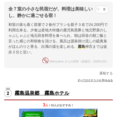
全７室の小さな民宿だが、料理は美味しい
0
し、静かに過ごせる宿！
和室の落ち着く部屋で２食付プランを親子３名で24,200円で
利用出来る。夕食は産地大特価の鹿児島黒豚と地元野菜のし
ゃぶしゃぶと地元田舎料理を食べられ、朝は田舎の朝ご飯と
言った感じの和朝食を頂ける。風呂は源泉掛け流しの硫黄臭
がほんのりと香る、白濁の湯を楽しめる。
霧島
神宮までは徒
歩２分と近い。
Shinryuken さんの回答（投稿日：2026/1/20）
通報する
すべてのクチコミ(4 件)をみる
霧島温泉郷 霧島ホテル
3
人
/ 18人
が
おすすめ！