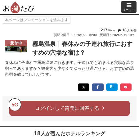
メニュー
本ページはプロモーションを含みます
217
18
View
人回答
質問公開日：2026/1/20 10:00
更新日：2026/5/19 19:58
霧島温泉｜春休みの子連れ旅行におす
受付中
すめの穴場な宿は？
春休みに子連れで霧島温泉に行きます。子連れでも泊まれる穴場な温泉
宿ってありますか？観光客が少なくてゆったり過ごせる、おすすめの温
泉宿を教えてほしいです。
5G
ログインして質問に回答する
18
人が選んだホテルランキング