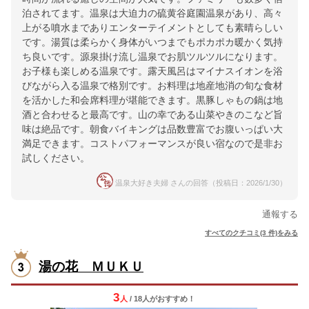
泊されてます。温泉は大迫力の硫黄谷庭園温泉があり、高々
上がる噴水までありエンターテイメントとしても素晴らしい
です。湯質は柔らかく身体がいつまでもポカポカ暖かく気持
ち良いです。源泉掛け流し温泉でお肌ツルツルになります。
お子様も楽しめる温泉です。露天風呂はマイナスイオンを浴
びながら入る温泉で格別です。お料理は地産地消の旬な食材
を活かした和会席料理が堪能できます。黒豚しゃもの鍋は地
酒と合わせると最高です。山の幸である山菜やきのこなど旨
味は絶品です。朝食バイキングは品数豊富でお腹いっぱい大
満足できます。コストパフォーマンスが良い宿なので是非お
試しください。
温泉大好き夫婦 さんの回答（投稿日：2026/1/30）
通報する
すべてのクチコミ(3 件)をみる
湯の花 ＭＵＫＵ
3
人
/ 18人
が
おすすめ！