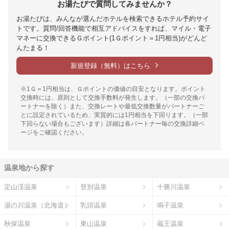
お湯たびで質問してみませんか？
お湯たびは、みんなが選んだホテルを検索できるホテル予約サイ
トです。質問/回答機能で相互アドバイスをすれば、マイル・電子
マネーに交換できるＧポイント(1Ｇポイント＝1円相当)がどんど
んたまる！
新規登録（無料）はこちら
※1Ｇ＝1円相当は、Ｇポイントの価値の目安となります。ポイント
交換時には、原則として交換手数料が発生します。（一部の交換パ
ートナーを除く）また、交換レートや最低交換数量がパートナーご
とに設定されているため、実質的には1円相当を下回ります。（一部
下回らない場合もございます）詳細は各パートナー毎の交換詳細ペ
ージをご確認ください。
温泉地から探す
定山渓温泉
登別温泉
十勝川温泉
湯の川温泉（北海道）
乳頭温泉
鳴子温泉
秋保温泉
東山温泉
蔵王温泉