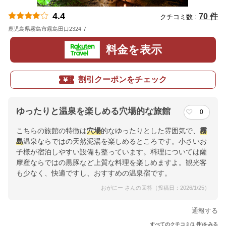
4.4
70 件
クチコミ数 :
鹿児島県霧島市霧島田口2324-7
地図
料金を表示
割引クーポンをチェック
ゆったりと温泉を楽しめる穴場的な旅館
0
こちらの旅館の特徴は
穴場
的なゆったりとした雰囲気で、
霧
島
温泉ならではの天然泥湯を楽しめるところです。小さいお
子様が宿泊しやすい設備も整っています。料理については薩
摩産ならではの黒豚など上質な料理を楽しめますよ。観光客
も少なく、快適ですし、おすすめの温泉宿です。
おがにー さんの回答（投稿日：2026/1/25）
通報する
すべてのクチコミ(1 件)をみる