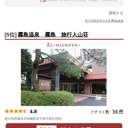
Behind The Line さんの回答（投稿日：2026/5/19）
通報する
すべてのクチコミ(2 件)をみる
[5位]
霧島温泉 霧島 旅行人山荘
2
人
/ 18人
が
おすすめ！
4.8
54 件
クチコミ数 :
鹿児島県霧島市牧園町高千穂字龍石3865
地図