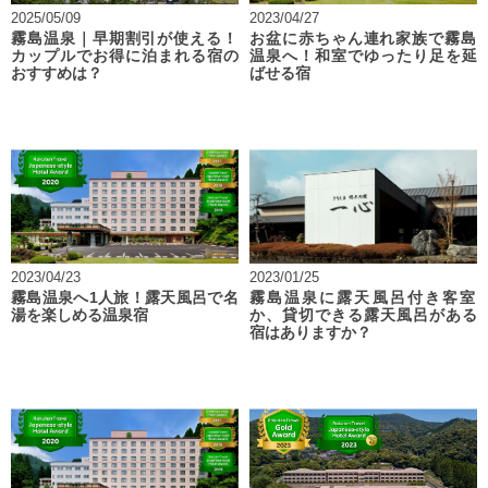
2025/05/09
2023/04/27
霧島温泉｜早期割引が使える！
お盆に赤ちゃん連れ家族で霧島
カップルでお得に泊まれる宿の
温泉へ！和室でゆったり足を延
おすすめは？
ばせる宿
2023/04/23
2023/01/25
霧島温泉へ1人旅！露天風呂で名
霧島温泉に露天風呂付き客室
湯を楽しめる温泉宿
か、貸切できる露天風呂がある
宿はありますか？