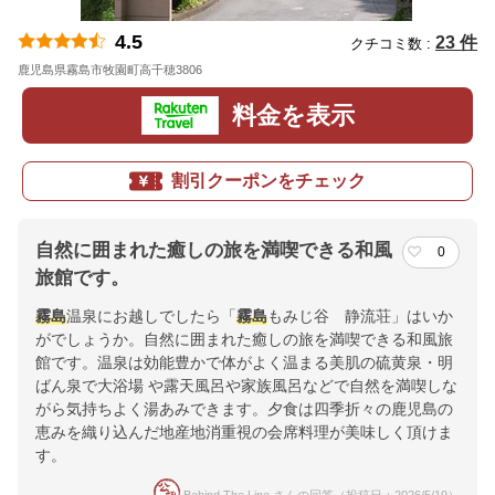
4.5
23 件
クチコミ数 :
鹿児島県霧島市牧園町高千穂3806
地図
料金を表示
割引クーポンをチェック
自然に囲まれた癒しの旅を満喫できる和風
0
旅館です。
霧島
温泉にお越しでしたら「
霧島
もみじ谷 静流荘」はいか
がでしょうか。自然に囲まれた癒しの旅を満喫できる和風旅
館です。温泉は効能豊かで体がよく温まる美肌の硫黄泉・明
ばん泉で大浴場 や露天風呂や家族風呂などで自然を満喫しな
がら気持ちよく湯あみできます。夕食は四季折々の鹿児島の
恵みを織り込んだ地産地消重視の会席料理が美味しく頂けま
す。