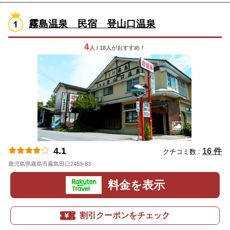
霧島温泉 民宿 登山口温泉
4
人
/ 18人
が
おすすめ！
4.1
16 件
クチコミ数 :
鹿児島県霧島市霧島田口2459-83
地図
料金を表示
割引クーポンをチェック