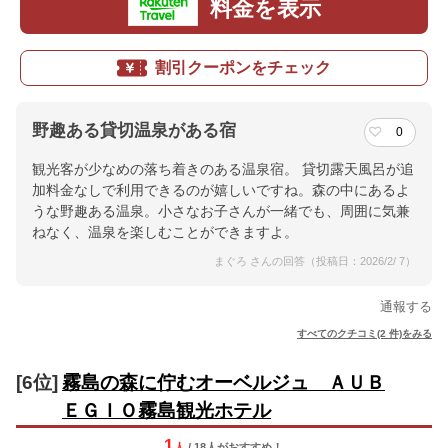
料金を表示
割引クーポンをチェック
野趣ある貸切温泉がある宿
0
観光客が少なめの落ち着きのある温泉宿。 貸切露天風呂が追
加料金なしで利用できるのが嬉しいですね。森の中にあるよ
うな野趣ある温泉。小さなお子さんが一緒でも、周囲に気兼
ねなく、温泉を楽しむことができますよ。
まぐろ さんの回答（投稿日：2026/2/ 7）
通報する
すべてのクチコミ(2 件)をみる
[6位]
霧島の森に佇むオーベルジュ ＡＵＢ
ＥＧＩＯ霧島観光ホテル
1
人
/ 18人
が
おすすめ！