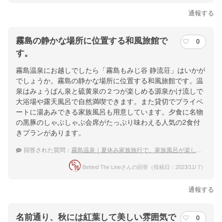
通報する
霧島の静かな場所に位置する和風旅館で
0
す。
霧島温泉にお越しでしたら「霧島もみじ谷 静流荘」はいかが
でしょうか。霧島の静かな場所に位置する和風旅館です。温
泉はみょうばん泉と硫黄泉の２つが楽しめる源泉かけ流しで
大浴場や露天風呂で自然満喫できます。また貸切でプライベ
ートに湯あみできる家族風呂も用意しています。夕食に名物
の黒豚のしゃぶしゃぶ会席がたっぷり味わえる人気の2食付
きプランがあります。
回答された質問：
霧島温泉｜夏休み家族旅行で、家族風呂が楽しめる温泉宿は？
Behind The Lineさんの回答（投稿日：2023/11/ 7）
通報する
名前通り、秋には紅葉して美しい雰囲気で
0