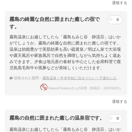
通報する
霧島の綺麗な自然に囲まれた癒しの宿で
0
す。
霧島温泉にお越しでしたら「霧島もみじ谷 静流荘」はいか
がでしょうか。霧島の綺麗な自然に囲まれた癒しの宿です。
温泉は効能豊かで美肌効果も高い硫黄泉／明ばん泉で大浴場
や露天風呂や家族風呂で自然を満喫しながら気持ちよく湯あ
みできます。夕食は地元産の食材を中心とした会席料理で鹿
児島黒毛和牛や黒豚などが美味しくいただけます。
回答された質問：
霧島温泉｜年末年始に泊まりたい！子連れにおすすめな穴場の宿は？
Natural Scienceさんの回答（投稿日：2025/10/21）
通報する
霧島の自然に囲まれた癒しの温泉宿です。
0
霧島温泉にお越しでしたら「霧島もみじ谷 静流荘」はいか