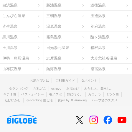
白浜温泉
勝浦温泉
道後温泉
こんぴら温泉
三朝温泉
玉造温泉
皆生温泉
湯原温泉
別府温泉
黒川温泉
霧島温泉
酸ヶ湯温泉
玉川温泉
日光湯元温泉
箱根温泉
伊勢・鳥羽温泉
志摩温泉
大歩危祖谷温泉
由布院温泉
熱海温泉
指宿温泉
お湯たびとは
ご利用ガイド
Ｇポイント
Ｇランキング
だれどこ
ocruyo
お湯たび
わたしと、暮らし。
キテミヨ
ベストオイシー
モノスポ
野に行く。
カウナラ
ミツケヨ
たびゆかし
Ｇ-Ranking 推し活
食pin by Ｇ-Ranking
ハーブ酒のススメ