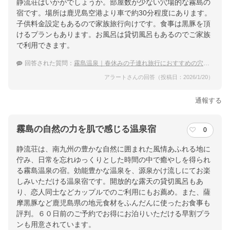
静流荘はいかがでしょうか。部屋数が少ない穴場的な霧島の
宿です。場所は鹿児島空港より車で約30分程度にあります。
子供料金設定もあるので家族旅行向けです。食事は黒豚を頂
けるプランもあります。お風呂は貸切風呂もあるのでご家族
で利用できます。
回答された質問：
霧島温泉｜春休みの子連れ旅行におすすめの穴場な宿は？
アラートさんの回答（投稿日：2026/1/20）
通報する
霧島の自然の力を肌で感じる温泉宿
0
静流荘は、南九州の豊かな自然に囲まれた風情あふれる地に
佇み、日常を忘れゆっくりとした時間の中で癒やしを得られ
る霧島温泉の宿。効能豊かな温泉を、源泉かけ流しにてお楽
しみいただける温泉宿です。開放的な露天の貸切風呂もあ
り、恋人同士などカップルでのご利用にもお薦め。また、薩
摩黒豚など鹿児島県の地元食材をふんだんに使ったお食事も
評判。６０日前のご予約でお得にお泊りいただける早割プラ
ンも用意されています。