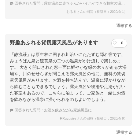
回答された質問：
霧島温泉に赤ちゃんがハイハイできる和室の温泉宿はありますか？
おるるさんの回答（投稿日：2020/9/ 1）
通報する
野趣あふれる貸切露天風呂があります
0
「静流荘」は原生林に囲まれ川沿いにたたずむ隠れ宿です。
みょうばん泉と硫黄泉の二つの温泉がかけ流しで楽しめま
す。 大きく開口された窓一面に鮮やかな緑の木々が迫る大浴
場や、川のせせらぎが聞こえる露天風呂の他に、無料の貸切
露天風呂があります。お酒を持ち込んで、温泉に浸かりなが
ら飲むこともできるでしょう。露天風呂や寝湯や足湯が付い
た客室もあるので、こちらに泊まって、ご家族と一緒にお酒
を飲みながら温泉に浸かられるのもよいでしょう。
回答された質問：
お酒を飲みながら家族風呂に
RRgypsiesさんの回答（投稿日：2020/4/ 9）
通報する