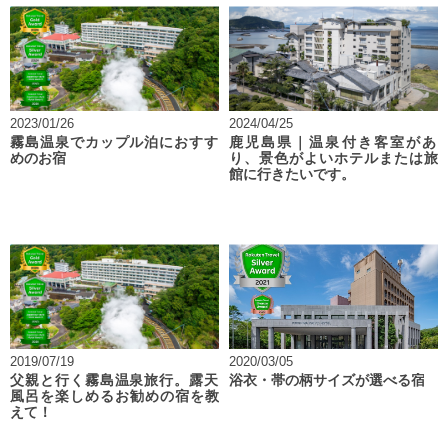
2023/01/26
2024/04/25
霧島温泉でカップル泊におすす
鹿児島県｜温泉付き客室があ
めのお宿
り、景色がよいホテルまたは旅
館に行きたいです。
2019/07/19
2020/03/05
父親と行く霧島温泉旅行。露天
浴衣・帯の柄サイズが選べる宿
風呂を楽しめるお勧めの宿を教
えて！