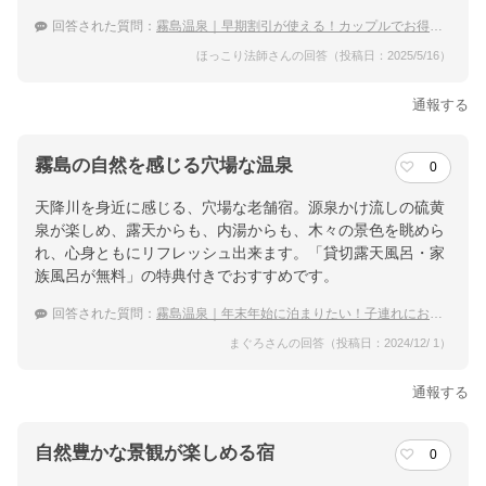
回答された質問：
霧島温泉｜早期割引が使える！カップルでお得に泊まれる宿のおすすめは？
ほっこり法師さんの回答（投稿日：2025/5/16）
通報する
霧島の自然を感じる穴場な温泉
0
天降川を身近に感じる、穴場な老舗宿。源泉かけ流しの硫黄
泉が楽しめ、露天からも、内湯からも、木々の景色を眺めら
れ、心身ともにリフレッシュ出来ます。「貸切露天風呂・家
族風呂が無料」の特典付きでおすすめです。
回答された質問：
霧島温泉｜年末年始に泊まりたい！子連れにおすすめな穴場の宿は？
まぐろさんの回答（投稿日：2024/12/ 1）
通報する
自然豊かな景観が楽しめる宿
0