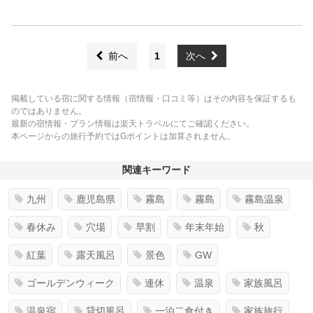
前へ
1
次へ
掲載している宿に関する情報（宿情報・口コミ等）はその内容を保証するも
のではありません。
最新の宿情報・プラン情報は楽天トラベルにてご確認ください。
本ページからの旅行予約ではGポイントは加算されません。
関連キーワード
九州
鹿児島県
霧島
霧島
霧島温泉
春休み
穴場
早割
年末年始
秋
紅葉
露天風呂
景色
GW
ゴールデンウィーク
連休
温泉
家族風呂
温泉宿
貸切風呂
一泊二食付き
家族旅行