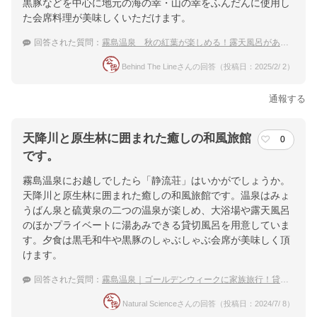
黒豚などを中心に地元の海の幸・山の幸をふんだんに使用し
た会席料理が美味しくいただけます。
回答された質問：
霧島温泉 秋の紅葉が楽しめる！露天風呂がある人気の温泉宿
Behind The Lineさんの回答（投稿日：2025/2/ 2）
通報する
天降川と原生林に囲まれた癒しの和風旅館
0
です。
霧島温泉にお越しでしたら「静流荘」はいかがでしょうか。
天降川と原生林に囲まれた癒しの和風旅館です。温泉はみょ
うばん泉と硫黄泉の二つの温泉が楽しめ、大浴場や露天風呂
のほかプライベートに湯あみできる貸切風呂を用意していま
す。夕食は黒毛和牛や黒豚のしゃぶしゃぶ会席が美味しく頂
けます。
回答された質問：
霧島温泉｜ゴールデンウィークに家族旅行！貸切風呂がある温泉宿は？
Natural Scienceさんの回答（投稿日：2024/7/ 8）