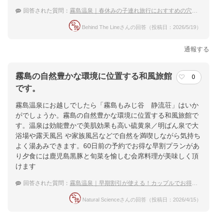
回答された質問：
霧島温泉｜春休みの子連れ旅行におすすめの穴場な宿は？
Behind The Lineさんの回答（投稿日：2026/5/19）
通報する
霧島の自然豊かな環境に位置する和風旅館
0
です。
霧島温泉にお越しでしたら「霧島もみじ谷 静流荘」はいか
がでしょうか。霧島の自然豊かな環境に位置する和風旅館で
す。温泉は効能豊かで美肌効果も高い硫黄泉／明ばん泉で大
浴場や露天風呂 や家族風呂などで自然を満喫しながら気持ち
よく湯あみできます。60日前の予約でお得な早割プランがあ
り夕食には鹿児島黒豚と旬菜を愉しむ会席料理が美味しく頂
けます
回答された質問：
霧島温泉｜早期割引が使える！カップルでお得に泊まれる宿のおすすめは？
Natural Scienceさんの回答（投稿日：2026/4/15）