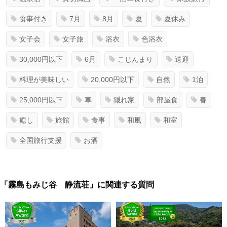
食事付き
7月
8月
夏
夏休み
女子会
女子旅
浴衣
色浴衣
30,000円以下
6月
こじんまり
送迎
料理が美味しい
20,000円以下
自然
1泊
25,000円以下
車
隠れ家
部屋食
春
癒し
旅館
食事
和風
和室
全国旅行支援
お酒
「霧島もみじ谷 静流荘」に関連する質問