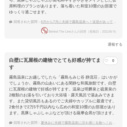
ら、黒豚しゃぶしゃぶか黒毛和牛すきやきをメインとした会
席料理のプランがあります。落ち着いた和室10畳のお部屋で
ゆっくり過ごせます。
回答された質問：
6月から7月に夫婦で霧島温泉へ！送迎があってこじんまりとした宿
Behind The Lineさんの回答（投稿日：2021/6/ 9）
通報する
白壁に瓦屋根の建物でとても好感が持てま
0
す
霧島温泉にお越しでしたら「霧島もみじ谷 静流荘」はいかが
でしょうか。霧島の山あいにある閑静な和風旅館です。白壁
に瓦屋根の建物で好感が持てます。温泉は明礬泉と硫黄泉の
2種類のお湯を引いており大浴場・露天風呂で湯あみできま
す。また貸切風呂もあるのでご夫婦やカップルに最適です。
2食付きで2万5千円以内なら広めの和室10畳のお部屋があり
ます。黒豚しゃぶしゃぶなどが頂ける薩摩会席が頂けます。
回答された質問：
夏休みに夫婦で霧島温泉に涼を感じる旅へ！おいしい料理と風を感じる露天風呂