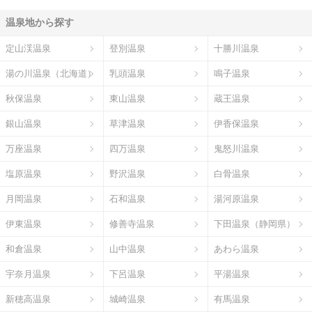
温泉地から探す
定山渓温泉
登別温泉
十勝川温泉
湯の川温泉（北海道）
乳頭温泉
鳴子温泉
秋保温泉
東山温泉
蔵王温泉
銀山温泉
草津温泉
伊香保温泉
万座温泉
四万温泉
鬼怒川温泉
塩原温泉
野沢温泉
白骨温泉
月岡温泉
石和温泉
湯河原温泉
伊東温泉
修善寺温泉
下田温泉（静岡県）
和倉温泉
山中温泉
あわら温泉
宇奈月温泉
下呂温泉
平湯温泉
新穂高温泉
城崎温泉
有馬温泉