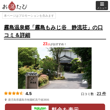
メニュー
本ページはプロモーションを含みます
霧島温泉郷「霧島もみじ谷 静流荘」の口
コミ＆詳細
23
人
が
おすすめ！
4.5
23 件
口コミ数 :
鹿児島県霧島市牧園町高千穂3806
料金を表示