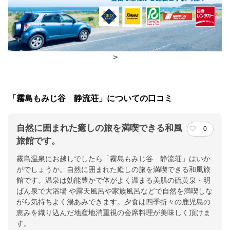
朝食
レストラン、広間
夕食
レストラン、広間
>
チェックイン・チェックアウト時間
チェックイン
15:00(最終チェックイン：19:00)
「霧島もみじ谷 静流荘」についての口コミ
チェックアウ
11:00
ト
自然に囲まれた癒しの旅を満喫できる和風
0
旅館です。
交通アクセス
霧島温泉にお越しでしたら「霧島もみじ谷 静流荘」はいか
鹿児島空港より車で約30分！ＪＲ日豊本線 霧島神宮駅よりバス
がでしょうか。自然に囲まれた癒しの旅を満喫できる和風旅
で２５分、またはお車で２０分
館です。温泉は効能豊かで体がよく温まる美肌の硫黄泉・明
ばん泉で大浴場 や露天風呂や家族風呂などで自然を満喫しな
提供：楽天トラベル
がら気持ちよく湯あみできます。夕食は四季折々の鹿児島の
恵みを織り込んだ地産地消重視の会席料理が美味しく頂けま
楽天トラベルで
す。
ホテル詳細を詳しく見る