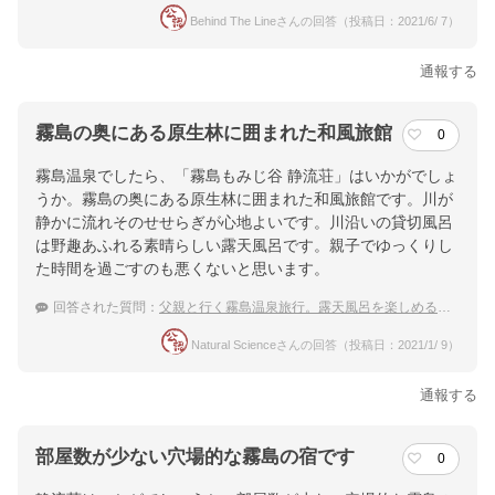
Behind The Lineさんの回答（投稿日：2021/6/ 7）
通報する
霧島の奥にある原生林に囲まれた和風旅館
0
霧島温泉でしたら、「霧島もみじ谷 静流荘」はいかがでしょ
うか。霧島の奥にある原生林に囲まれた和風旅館です。川が
静かに流れそのせせらぎが心地よいです。川沿いの貸切風呂
は野趣あふれる素晴らしい露天風呂です。親子でゆっくりし
た時間を過ごすのも悪くないと思います。
回答された質問：
父親と行く霧島温泉旅行。露天風呂を楽しめるお勧めの宿を教えて！
Natural Scienceさんの回答（投稿日：2021/1/ 9）
通報する
部屋数が少ない穴場的な霧島の宿です
0