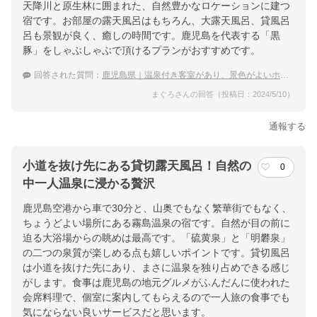
天降川と原生林に囲まれた、自然豊かなロケーションに建つ
宿です。お部屋の露天風呂はもちろん、大露天風呂、貸風呂
呂も景観が良く、癒しの時間です。鹿児島を代表する「黒
豚」をしゃぶしゃぶで頂けるプランがおすすめです。
回答された質問：
鹿児島県｜温泉付き客室があり、景色がよいホテルまたは旅館に行きたいです。
まぐろさんの回答（投稿日：2024/5/10）
通報する
小道を抜け先にある貸切露天風呂！自然の
0
中一人温泉に浸かる贅沢
鹿児島空港から車で30分と、山奥でもなく繁華街でもなく、
ちょうどよい場所にある霧島温泉の宿です。自然が目の前に
迫る大浴場からの眺めは最高です。「硫黄泉」と「明礬泉」
の二つの泉質が楽しめる点も嬉しいポイントです。貸切風呂
は小道を抜けた先にあり、まさに温泉を独り占めできる感じ
がします。食事は鹿児島の地元グルメがふんだんに使われた
会席料理で、個室に案内してもらえるので一人旅の食事でも
気にならない良いサービスだと思います。