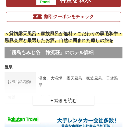
割引クーポンをチェック
＜貸切露天風呂・家族風呂が無料＞こだわりの黒毛和牛・
黒豚会席と厳選したお酒。自然に囲まれた癒しの旅を
「霧島もみじ谷 静流荘」のホテル詳細
温泉
温泉、大浴場、露天風呂、家族風呂、天然温
お風呂の種類
泉
泉質
単純温泉、硫黄泉、明ばん泉
効能
打ち身、関節痛、美肌効果
食事場所