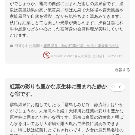
がでしょうか。霧島の自然に囲まれた癒しの温泉宿です。温
泉は美肌効果の高い硫黄泉／明ばん泉で大浴場や露天風呂や
家族風呂で自然を満喫しながら気持ちよく湯あみできます。
秋には紅葉しとても美しい光景が楽しめます。夕食は黒毛和
牛や黒豚などを中心とした宿渾身の会席料理が美味しくいた
だけます。
回答された質問：
霧島温泉 秋の紅葉が楽しめる！露天風呂がある人気の温泉宿
Natural Scienceさんの回答（投稿日：2025/9/12）
通報する
紅葉の彩りも豊かな原生林に囲まれた静か
0
な宿です。
霧島温泉にお越しでしたら「霧島もみじ谷 静流荘」はいか
がでしょうか。丸尾滝へと続く天降川と紅葉の彩りも豊かな
原生林に囲まれた静かな宿です。温泉は良質の硫黄泉と明ば
ん泉を引いており大浴場や露天風呂で爽快に湯あみできま
す。特に秋は紅葉しとてもきれいです。夕食は鹿児島名物の