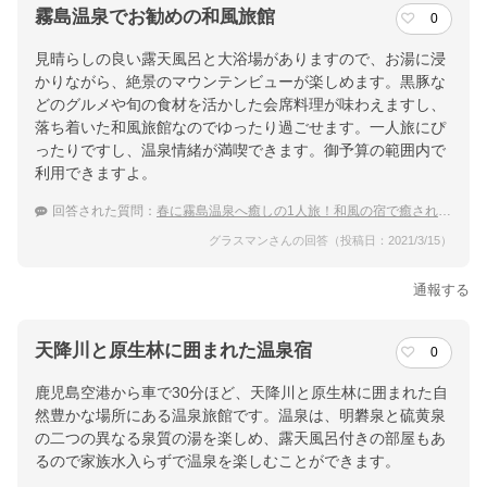
霧島温泉でお勧めの和風旅館
0
見晴らしの良い露天風呂と大浴場がありますので、お湯に浸
かりながら、絶景のマウンテンビューが楽しめます。黒豚な
どのグルメや旬の食材を活かした会席料理が味わえますし、
落ち着いた和風旅館なのでゆったり過ごせます。一人旅にぴ
ったりですし、温泉情緒が満喫できます。御予算の範囲内で
利用できますよ。
回答された質問：
春に霧島温泉へ癒しの1人旅！和風の宿で癒されたい
グラスマンさんの回答（投稿日：2021/3/15）
通報する
天降川と原生林に囲まれた温泉宿
0
鹿児島空港から車で30分ほど、天降川と原生林に囲まれた自
然豊かな場所にある温泉旅館です。温泉は、明礬泉と硫黄泉
の二つの異なる泉質の湯を楽しめ、露天風呂付きの部屋もあ
るので家族水入らずで温泉を楽しむことができます。