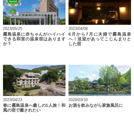
2023/05/25
2023/04/08
霧島温泉に赤ちゃんがハイハイ
6月から7月に夫婦で霧島温泉
できる和室の温泉宿はあります
へ！送迎があってこじんまりと
か？
した宿
2023/04/23
2020/03/10
春に霧島温泉へ癒しの1人旅！和
お酒を飲みながら家族風呂に
風の宿で癒されたい