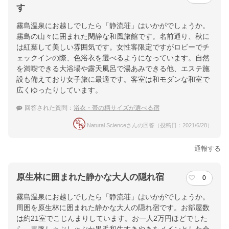
す
霧島温泉にお越しでしたら「静流荘」はいかがでしょうか。
霧島の山々に囲まれた閑静な和風旅館です。名前通り、秋に
は紅葉して美しい雰囲気です。女性客限定ですがロビーでチ
ェックインの際、色浴衣を選べるようになっています。自然
を満喫できる大浴場や露天風呂で湯あみできる他、エステ施
設も備えており女子旅に最適です。客室は和モダンな和室で
広くゆったりしています。
回答された質問：
浴衣・帯の柄サイズが選べる宿
Natural Scienceさんの回答（投稿日：2021/6/28）
通報する
原生林に囲まれた静かな大人の隠れ宿
0
霧島温泉にお越しでしたら「静流荘」はいかがでしょうか。
周囲を原生林に囲まれた静かな大人の隠れ宿です。お部屋数
は約21室でこじんまりしています。お一人2万円ほどでした