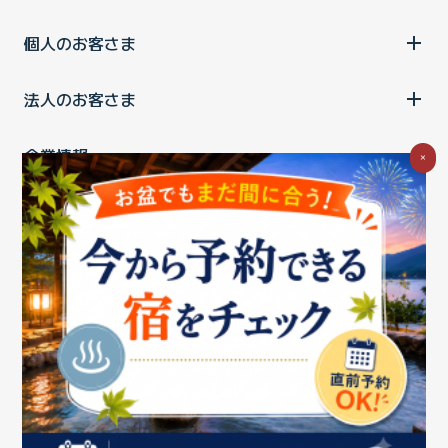
個人のお客さま
法人のお客さま
企業情報
×
ご利用中の方
お問い合わせ
消費税の表示
ウェブアクセシビリティの取り組み
個人情報保護ポリシー
プライバシーポータル
Cookieポリシー
特定商取引法に基づく表記
情報セキュリティ基本方針
商標について
BIGLOBEトップ