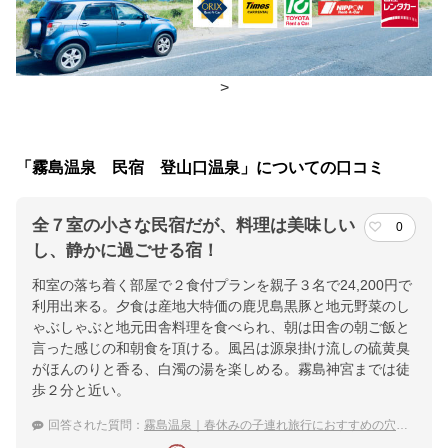
夕食
広間、食堂
チェックイン・チェックアウト時間
>
チェックイン
15:00(最終チェックイン：21:00)
チェックアウ
10:00
「霧島温泉 民宿 登山口温泉」についての口コミ
ト
全７室の小さな民宿だが、料理は美味しい
0
交通アクセス
し、静かに過ごせる宿！
JR日豊本線「霧島神宮駅」下車 / 九州自動車道 鹿児島空港ICより
和室の落ち着く部屋で２食付プランを親子３名で24,200円で
23km(約40分)
利用出来る。夕食は産地大特価の鹿児島黒豚と地元野菜のし
ゃぶしゃぶと地元田舎料理を食べられ、朝は田舎の朝ご飯と
提供：楽天トラベル
言った感じの和朝食を頂ける。風呂は源泉掛け流しの硫黄臭
楽天トラベルで
がほんのりと香る、白濁の湯を楽しめる。霧島神宮までは徒
歩２分と近い。
ホテル詳細を詳しく見る
回答された質問：
霧島温泉｜春休みの子連れ旅行におすすめの穴場な宿は？