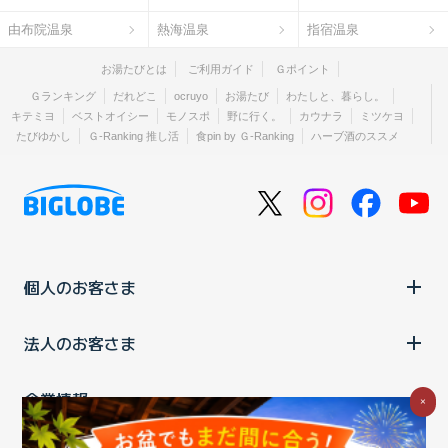
由布院温泉
熱海温泉
指宿温泉
お湯たびとは
ご利用ガイド
Ｇポイント
Ｇランキング
だれどこ
ocruyo
お湯たび
わたしと、暮らし。
キテミヨ
ベストオイシー
モノスポ
野に行く。
カウナラ
ミツケヨ
たびゆかし
Ｇ-Ranking 推し活
食pin by Ｇ-Ranking
ハーブ酒のススメ
個人のお客さま
法人のお客さま
企業情報
×