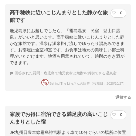
高千穂峡に近いこじんまりとした静かな旅
0
館です
鹿児島県にお越しでしたら、「霧島温泉 民宿 登山口温
泉」がいいと思います。高千穂峡に近いこじんまりとした静
かな旅館です。温泉は源泉掛け流しでゆったり湯あみできま
す。お部屋は全室和室です。お食事は地元の美味しい郷土料
理がいただけます。地酒も用意されていて、焼酎のきき酒が
できます。
回答された質問：
鹿児島で地元食材と焼酎を満喫できる温泉宿
Behind The Lineさんの回答（投稿日：2020/10/27）
通報する
家族でお得に宿泊できる満足度の高いこじ
0
んまりとした宿
JR九州日豊本線霧島神宮駅より車で10分ぐらいの場所に位置