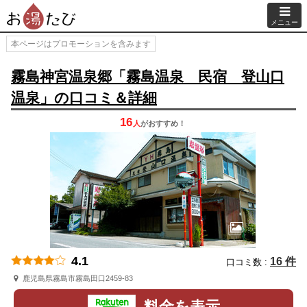
メニュー
本ページはプロモーションを含みます
霧島神宮温泉郷「霧島温泉 民宿 登山口
温泉」の口コミ＆詳細
16
人
が
おすすめ！
4.1
16 件
口コミ数 :
鹿児島県霧島市霧島田口2459-83
料金を表示