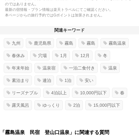
のではありません。
最新の宿情報・プラン情報は楽天トラベルにてご確認ください。
本ページからの旅行予約ではGポイントは加算されません。
関連キーワード
九州
鹿児島県
霧島
霧島
霧島温泉
春休み
穴場
1月
12月
冬
年末年始
温泉宿
一泊二食付き
温泉
素泊まり
連泊
1泊
安い
リーズナブル
4泊以上
10,000円以下
春
露天風呂
ゆっくり
2泊
15,000円以下
「霧島温泉 民宿 登山口温泉」に関連する質問