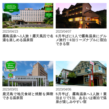
2023/04/23
2023/04/07
霧島温泉へ1人旅！露天風呂で名
6月半ばに1人で霧島温泉にグル
湯を楽しめる温泉宿
メ旅行！6泊リーズナブルに宿泊
できる宿
2023/03/01
2023/04/06
鹿児島で地元食材と焼酎を満喫
5月半ば、霧島温泉へ1人旅！素
できる温泉宿
泊まりで1泊、あるいは連泊で温
泉が楽しみやすい宿