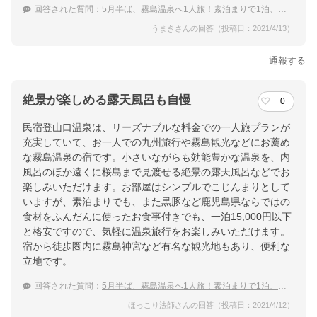
回答された質問：
5月半ば、霧島温泉へ1人旅！素泊まりで1泊、あるいは連泊で温泉が楽しみやすい宿
うまきさんの回答（投稿日：2021/4/13）
通報する
絶景が楽しめる露天風呂も自慢
0
民宿登山口温泉は、リーズナブルな料金での一人旅プランが
充実していて、お一人での九州旅行や霧島観光などにお薦め
な霧島温泉の宿です。小さいながらも効能豊かな温泉を、内
風呂のほか遠くに桜島まで見渡せる絶景の露天風呂などでお
楽しみいただけます。お部屋はシンプルでこじんまりとして
いますが、素泊まりでも、また黒豚など鹿児島県ならではの
食材をふんだんに使ったお食事付きでも、一泊15,000円以下
と格安ですので、気軽に温泉旅行をお楽しみいただけます。
宿から徒歩圏内に霧島神宮など有名な観光地もあり、便利な
立地です。
回答された質問：
5月半ば、霧島温泉へ1人旅！素泊まりで1泊、あるいは連泊で温泉が楽しみやすい宿
ほっこり法師さんの回答（投稿日：2021/4/12）