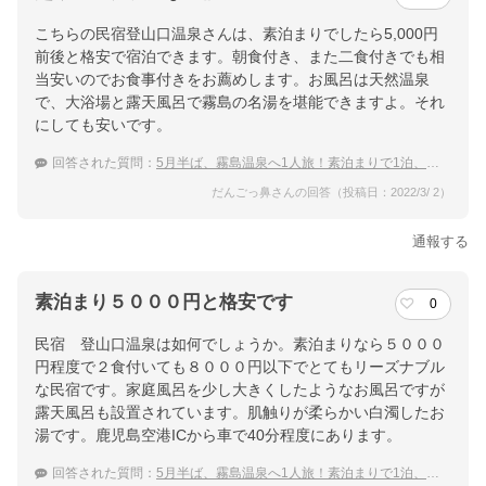
こちらの民宿登山口温泉さんは、素泊まりでしたら5,000円
前後と格安で宿泊できます。朝食付き、また二食付きでも相
当安いのでお食事付きをお薦めします。お風呂は天然温泉
で、大浴場と露天風呂で霧島の名湯を堪能できますよ。それ
にしても安いです。
回答された質問：
5月半ば、霧島温泉へ1人旅！素泊まりで1泊、あるいは連泊で温泉が楽しみやすい宿
だんごっ鼻さんの回答（投稿日：2022/3/ 2）
通報する
素泊まり５０００円と格安です
0
民宿 登山口温泉は如何でしょうか。素泊まりなら５０００
円程度で２食付いても８０００円以下でとてもリーズナブル
な民宿です。家庭風呂を少し大きくしたようなお風呂ですが
露天風呂も設置されています。肌触りが柔らかい白濁したお
湯です。鹿児島空港ICから車で40分程度にあります。
回答された質問：
5月半ば、霧島温泉へ1人旅！素泊まりで1泊、あるいは連泊で温泉が楽しみやすい宿