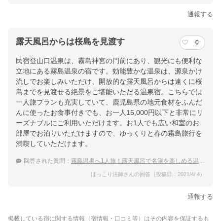
通報する
露天風呂からは桜島を見渡す
0
民宿登山口温泉は、霧島神宮の門前にあり、観光にも便利な
立地にある霧島温泉の宿です。効能豊かな温泉は、源泉かけ
流しでお楽しみいただけ、開放的な露天風呂からは遠くに桜
島までを見渡せる絶景をご堪能いただる温泉宿。こちらでは
一人旅プランも充実していて、鹿児島県の地元食材をふんだ
んに使ったお食事付きでも、お一人15,000円以下と非常にリ
ーズナブルにご利用いただけます。お1人でも広い和室のお
部屋でお泊りいただけますので、ゆっくりと春の霧島旅行を
満喫していただけます。
回答された質問：
霧島温泉へ1人旅！露天風呂で名湯を楽しめる温泉宿
ほっこり法師さんの回答（投稿日：2021/4/ 4）
通報する
掲載している宿に関する情報（宿情報・口コミ等）はその内容を保証するも