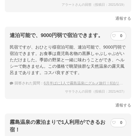
アラートさんの回答（投稿日：2021/5/19）
通報する
連泊可能で、9000円弱で宿泊できます。
0
民宿ですが、おひとり様宿泊可能、連泊可能で、9000円弱で
宿泊できます。お食事は鹿児島名物の黒豚しゃぶしゃぶがい
ただけました。季節の野菜と一緒に味わうことができ、ヘル
シーで飽きません。この価格で眺望抜群な天然温泉の露天風
呂まであります。コスパ良すぎです。
回答された質問：
6月半ばに1人で霧島温泉にグルメ旅行！6泊リーズナブルに宿泊できる宿
ササラさんの回答（投稿日：2021/4/27）
通報する
霧島温泉の素泊まりで1人利用ができるお
0
宿！