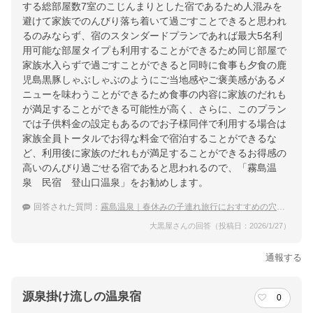
する総部屋数7室のこじんまりとした宿であるため人混みを
避けて家族でのんびり落ち着いて過ごすことできると思われ
るのみならず、宿のスタンダードプランであれば最大5名利
用可能な部屋タイプも利用することができるため同じ部屋で
家族水入らずで過ごすことができると同時に食事も夕食の鹿
児島黒豚しゃぶしゃぶのようにご当地感やご褒美感があるメ
ニューを味わうことができるため食事の内容に家族のだれも
が満足することができる可能性が高く、さらに、このプラン
では子供料金の設定もあるのでお子様同伴で利用する場合は
家族全員トータルでお得な料金で宿泊することができるな
ど、利用後に家族のだれもが満足することができるお得感の
高いのんびり過ごせる宿であると思われるので、「霧島温
泉 民宿 登山口温泉」をお勧めします。
回答された質問：
霧島温泉｜春休みの子連れ旅行におすすめの穴場な宿は？
大黒屋さんの回答（投稿日：2026/1/27）
通報する
源泉掛け流しの温泉宿
0