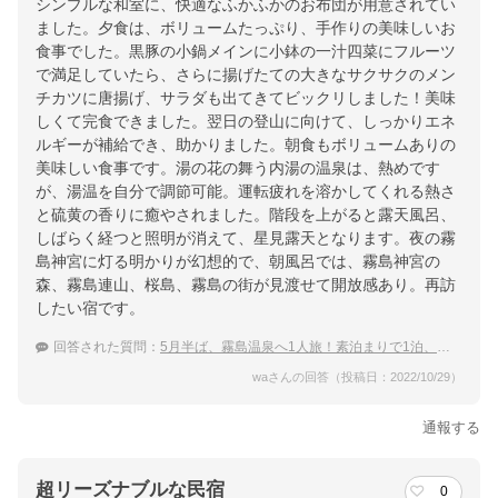
シンプルな和室に、快適なふかふかのお布団が用意されてい
ました。夕食は、ボリュームたっぷり、手作りの美味しいお
食事でした。黒豚の小鍋メインに小鉢の一汁四菜にフルーツ
で満足していたら、さらに揚げたての大きなサクサクのメン
チカツに唐揚げ、サラダも出てきてビックリしました！美味
しくて完食できました。翌日の登山に向けて、しっかりエネ
ルギーが補給でき、助かりました。朝食もボリュームありの
美味しい食事です。湯の花の舞う内湯の温泉は、熱めです
が、湯温を自分で調節可能。運転疲れを溶かしてくれる熱さ
と硫黄の香りに癒やされました。階段を上がると露天風呂、
しばらく経つと照明が消えて、星見露天となります。夜の霧
島神宮に灯る明かりが幻想的で、朝風呂では、霧島神宮の
森、霧島連山、桜島、霧島の街が見渡せて開放感あり。再訪
したい宿です。
回答された質問：
5月半ば、霧島温泉へ1人旅！素泊まりで1泊、あるいは連泊で温泉が楽しみやすい宿
waさんの回答（投稿日：2022/10/29）
通報する
超リーズナブルな民宿
0