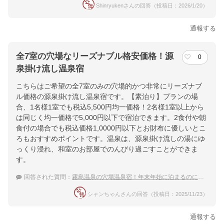
Shinryukenさんの回答（投稿日：2026/1/20）
通報する
全7室の穴場なリーズナブル格安価格！源
0
泉掛け流し温泉宿
こちらはご希望の全7室のみの穴場的かつ非常にリーズナブ
ル価格の源泉掛け流し温泉宿です。【素泊り】プランの場
合、1名様1室でも税込5,500円均一価格！2名様1室以上から
は同じく均一価格で5,000円以下で宿泊できます。2食付や朝
食付の場合でも税込価格1,0000円以下とお財布に優しいとこ
ろもおすすめポイントです。温泉は、源泉掛け流しの湯にゆ
っくり浸れ、和室のお部屋でのんびり過ごすことができま
す。
回答された質問：
霧島温泉の穴場温泉宿！年末年始に泊まるのにおすすめの宿は？
シャンちゃんさんの回答（投稿日：2025/11/23）
通報する