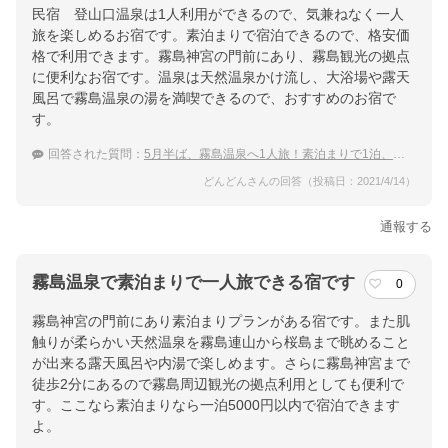
民宿 登山口温泉は1人利用ができるので、気兼ねなく一人
旅を楽しめるお宿です。素泊まりで宿泊できるので、格安価
格で利用できます。霧島神宮の門前にあり、霧島観光の拠点
に便利なお宿です。温泉は天然温泉かけ流し、大浴場や露天
風呂で霧島温泉の湯を満喫できるので、おすすめのお宿で
す。
回答された質問：
5月半ば、霧島温泉へ1人旅！素泊まりで1泊、あるいは連泊で温泉が楽しみやすい宿
どんどんさんの回答（投稿日：2021/4/14）
通報する
霧島温泉で素泊まりで一人旅できる宿です
0
霧島神宮の門前にあり素泊まりプランがある宿です。また肌
触りが柔らかい天然温泉を霧島連山から桜島まで眺めること
が出来る露天風呂や内湯で楽しめます。さらに霧島神宮まで
徒歩2分にあるので霧島周辺観光の拠点利用としても便利で
す。ここなら素泊まりなら一泊5000円以内で宿泊できます
よ。