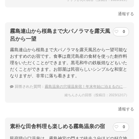
通報する
霧島連山から桜島まで大パノラマを露天風
0
呂から一望
霧島連山から桜島まで大パノラマを露天風呂から一望可能な
おすすめのお宿です。食事は鹿児島産の食材を使った創作料
理をいただくことができます。黒毛和牛の鉄板焼などもいた
だくことができます。お部屋は民宿らしいシンプルな和室と
なりますが、非常に落ち着きます。
回答された質問：
霧島温泉の穴場温泉宿！年末年始に泊まるのにおすすめの宿は？
綾ちんさんの回答（投稿日：2023/12/17）
通報する
素朴な田舎料理も楽しめる霧島温泉の宿
0
民宿登山口温泉は、霧島神宮の門まで徒歩２分ほどの好立地