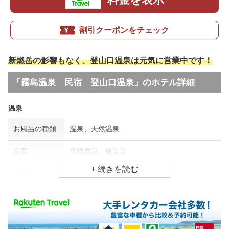
割引クーポンをチェック
新燃岳の影響もなく、登山口温泉は元気に営業中です！
「霧島温泉 民宿 登山口温泉」のホテル詳細
温泉
お風呂の種類
温泉、天然温泉
泉質
単純温泉、硫黄泉
効能
関節痛、腰痛、リウマチ・神経病
食事場所
朝食
広間、食堂