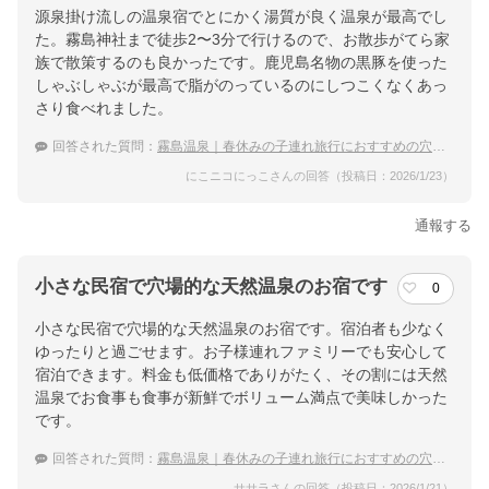
源泉掛け流しの温泉宿でとにかく湯質が良く温泉が最高でし
た。霧島神社まで徒歩2〜3分で行けるので、お散歩がてら家
族で散策するのも良かったです。鹿児島名物の黒豚を使った
しゃぶしゃぶが最高で脂がのっているのにしつこくなくあっ
さり食べれました。
回答された質問：
霧島温泉｜春休みの子連れ旅行におすすめの穴場な宿は？
にこニコにっこさんの回答（投稿日：2026/1/23）
通報する
小さな民宿で穴場的な天然温泉のお宿です
0
小さな民宿で穴場的な天然温泉のお宿です。宿泊者も少なく
ゆったりと過ごせます。お子様連れファミリーでも安心して
宿泊できます。料金も低価格でありがたく、その割には天然
温泉でお食事も食事が新鮮でボリューム満点で美味しかった
です。
回答された質問：
霧島温泉｜春休みの子連れ旅行におすすめの穴場な宿は？
ササラさんの回答（投稿日：2026/1/21）