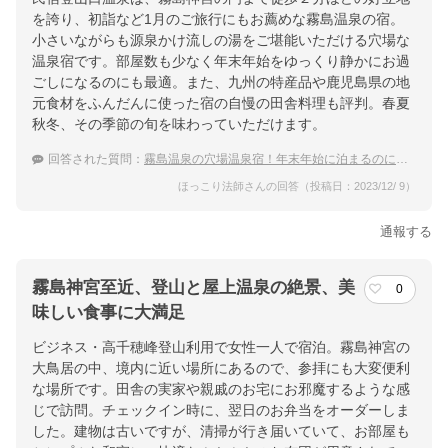
を誇り、初詣など1月のご旅行にもお薦めな霧島温泉の宿。
小さいながらも源泉かけ流しの湯をご堪能いただける穴場な
温泉宿です。部屋数も少なく年末年始をゆっくり静かにお過
ごしになるのにも最適。また、九州の特産品や鹿児島県の地
元食材をふんだんに使った宿の自慢の田舎料理も評判。春夏
秋冬、その季節の旬を味わっていただけます。
回答された質問：
霧島温泉の穴場温泉宿！年末年始に泊まるのにおすすめの宿は？
ほっこり法師さんの回答（投稿日：2023/12/ 9）
通報する
霧島神宮至近、登山と屋上温泉の絶景、美
0
味しい食事に大満足
ビジネス・高千穂峰登山利用で女性一人で宿泊。霧島神宮の
大鳥居の中、境内に近い場所にあるので、参拝にも大変便利
な場所です。田舎の実家や親戚のお宅にお邪魔するような感
じで訪問。チェックイン時に、翌日のお弁当をオーダーしま
した。建物は古いですが、清掃が行き届いていて、お部屋も