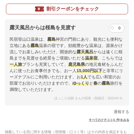
割引クーポンをチェック
露天風呂からは桜島を見渡す
0
民宿登山口温泉は、
霧島
神宮の門前にあり、観光にも便利な
立地にある
霧島
温泉の宿です。効能豊かな温泉は、源泉かけ
流しでお楽しみいただけ、開放的な
露天風呂
からは遠くに桜
島までを見渡せる絶景をご堪能いただる
温泉宿
。こちらでは
一人旅
プランも充実していて、
鹿児島県
の地元食材をふんだ
んに使ったお食事付きでも、お一人
15,000円以下
と非常にリ
ーズナブルにご利用いただけます。お
1人
でも広い和室のお
部屋でお泊りいただけますので、
ゆっくり
と
春
の
霧島
旅行を
満喫していただけます。
ほっこり法師 さんの回答（投稿日：2021/4/ 4）
通報する
すべてのクチコミ(1 件)をみる
掲載している宿に関する情報（宿情報・口コミ等）はその内容を保証するも