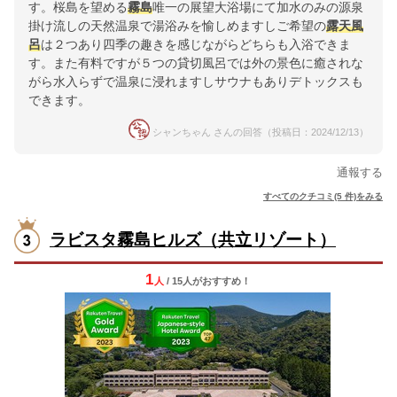
す。桜島を望める
霧島
唯一の展望大浴場にて加水のみの源泉
掛け流しの天然温泉で湯浴みを愉しめますしご希望の
露天風
呂
は２つあり四季の趣きを感じながらどちらも入浴できま
す。また有料ですが５つの貸切風呂では外の景色に癒されな
がら水入らずで温泉に浸れますしサウナもありデトックスも
できます。
シャンちゃん さんの回答（投稿日：2024/12/13）
通報する
すべてのクチコミ(5 件)をみる
ラビスタ霧島ヒルズ（共立リゾート）
1
人
/ 15人
が
おすすめ！