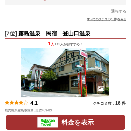
通報する
すべてのクチコミ(1 件)をみる
[7位]
霧島温泉 民宿 登山口温泉
1
人
/ 15人
が
おすすめ！
4.1
16 件
クチコミ数 :
鹿児島県霧島市霧島田口2459-83
地図
料金を表示