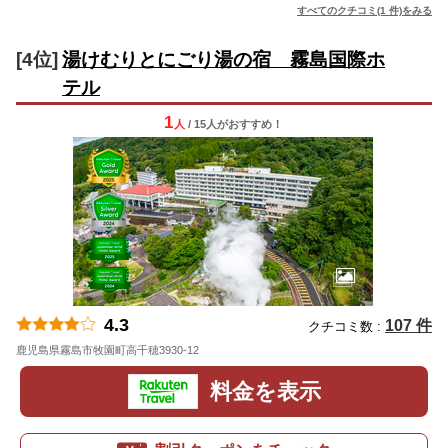
すべてのクチコミ(1 件)をみる
[4位]
湯けむりとにごり湯の宿 霧島国際ホ
テル
1
人
/ 15人
が
おすすめ！
4.3
107 件
クチコミ数 :
鹿児島県霧島市牧園町高千穂3930-12
地図
料金を表示