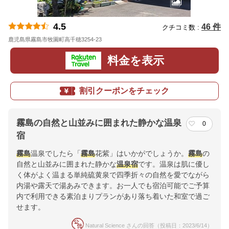
4.5
46 件
クチコミ数 :
鹿児島県霧島市牧園町高千穂3254-23
地図
料金を表示
割引クーポンをチェック
霧島の自然と山並みに囲まれた静かな温泉
0
宿
霧島
温泉でしたら「
霧島
花紫」はいかがでしょうか。
霧島
の
自然と山並みに囲まれた静かな
温泉宿
です。温泉は肌に優し
く体がよく温まる単純硫黄泉で四季折々の自然を愛でながら
内湯や露天で湯あみできます。お一人でも宿泊可能でご予算
内で利用できる素泊まりプランがあり落ち着いた和室で過ご
せます。
Natural Science さんの回答（投稿日：2023/6/14）