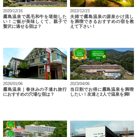
2020/12/16
2022/12/23
霧島温泉で黒毛和牛を堪能した
夫婦で霧島温泉の源泉かけ流し
い！ご飯が美味しくて、親子で
を満喫できるおすすめの宿を教
贅沢に過せる宿は？
えて下さい！
2026/01/06
2023/04/06
霧島温泉｜春休みの子連れ旅行
当日割でお得に霧島温泉を満喫
におすすめの穴場な宿は？
したい！友達と2人で温泉を満喫