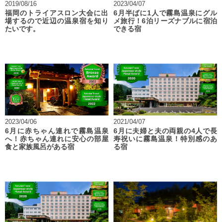
2019/08/16
2023/04/07
福岡のトライアスロン大会に出
6月半ばに1人で霧島温泉にグル
場するので近辺の温泉宿を知り
メ旅行！6泊リーズナブルに宿泊
たいです。
できる宿
2023/04/06
2021/04/07
6月に赤ちゃん連れで霧島温泉
6月に夫婦と夫の両親の4人で長
へ！赤ちゃん連れに安心の部屋
寿祝いに霧島温泉！特別感のあ
食と家族風呂がある宿
る宿