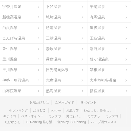
宇奈月温泉
下呂温泉
平湯温泉
新穂高温泉
城崎温泉
有馬温泉
白浜温泉
勝浦温泉
道後温泉
こんぴら温泉
三朝温泉
玉造温泉
皆生温泉
湯原温泉
別府温泉
黒川温泉
霧島温泉
酸ヶ湯温泉
玉川温泉
日光湯元温泉
箱根温泉
伊勢・鳥羽温泉
志摩温泉
大歩危祖谷温泉
由布院温泉
熱海温泉
指宿温泉
お湯たびとは
ご利用ガイド
Ｇポイント
Ｇランキング
だれどこ
ocruyo
お湯たび
わたしと、暮らし。
キテミヨ
ベストオイシー
モノスポ
野に行く。
カウナラ
ミツケヨ
たびゆかし
Ｇ-Ranking 推し活
食pin by Ｇ-Ranking
ハーブ酒のススメ