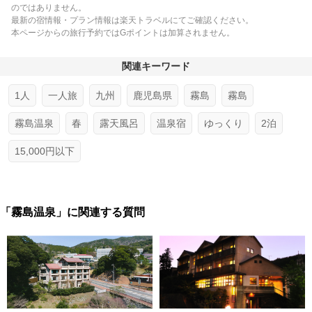
のではありません。
最新の宿情報・プラン情報は楽天トラベルにてご確認ください。
本ページからの旅行予約ではGポイントは加算されません。
関連キーワード
1人
一人旅
九州
鹿児島県
霧島
霧島
霧島温泉
春
露天風呂
温泉宿
ゆっくり
2泊
15,000円以下
「霧島温泉」に関連する質問