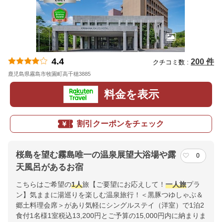
4.4
200 件
クチコミ数 :
鹿児島県霧島市牧園町高千穂3885
地図
料金を表示
割引クーポンをチェック
桜島を望む霧島唯一の温泉展望大浴場や露
0
天風呂があるお宿
こちらはご希望の
1人
旅【ご要望にお応えして！
一人旅
プラ
ン】気ままに湯巡りを楽しむ温泉旅行！＜黒豚つゆしゃぶ＆
郷土料理会席＞があり気軽にシングルステイ（洋室）で1泊2
食付1名様1室税込13,200円とご予算の15,000円内に納まりま