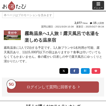
メニュー
本ページはプロモーションを含みます
2,077
15
View
人回答
質問公開日：2021/3/29 10:36
更新日：2025/3/27 08:34
霧島温泉へ1人旅！露天風呂で名湯を
受付中
楽しめる温泉宿
霧島温泉に1人で2泊する予定です。1人旅プランや1名利用が可能、露
天風呂あり、1泊15,000円以下の宿はありますか？食事は付いていても
なくてもかまいません。春の暖かい日差しの中で露天風呂にゆっくりと
浸かりたいです。
5G
ログインして質問に回答する