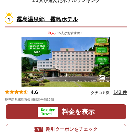
15
人が選んだホテルランキング
霧島温泉郷 霧島ホテル
5
人
/ 15人
が
おすすめ！
4.6
142 件
クチコミ数 :
鹿児島県霧島市牧園町高千穂3948
地図
料金を表示
割引クーポンをチェック