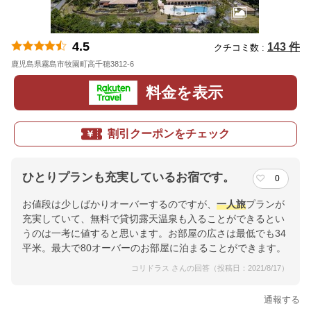
4.5
143 件
クチコミ数 :
鹿児島県霧島市牧園町高千穂3812-6
地図
料金を表示
割引クーポンをチェック
ひとりプランも充実しているお宿です。
0
お値段は少しばかりオーバーするのですが、
一人旅
プランが
充実していて、無料で貸切露天温泉も入ることができるとい
うのは一考に値すると思います。お部屋の広さは最低でも34
平米。最大で80オーバーのお部屋に泊まることができます。
コリドラス さんの回答（投稿日：2021/8/17）
通報する