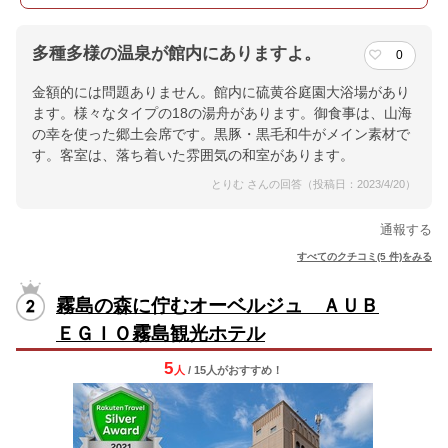
多種多様の温泉が館内にありますよ。
0
金額的には問題ありません。館内に硫黄谷庭園大浴場があり
ます。様々なタイプの18の湯舟があります。御食事は、山海
の幸を使った郷土会席です。黒豚・黒毛和牛がメイン素材で
す。客室は、落ち着いた雰囲気の和室があります。
とりむ さんの回答（投稿日：2023/4/20）
通報する
すべてのクチコミ(5 件)をみる
霧島の森に佇むオーベルジュ ＡＵＢ
ＥＧＩＯ霧島観光ホテル
5
人
/ 15人
が
おすすめ！