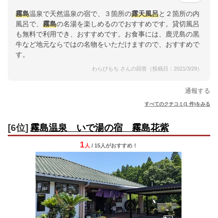
霧島
温泉で天然温泉の宿で、３箇所の
露天風呂
と２箇所の内
風呂で、
霧島
の名湯を楽しめるのでおすすめです。貸切風呂
も無料で利用でき、おすすめです。お食事には、鹿児島の黒
牛など地元ならではの名物をいただけますので、おすすめで
す。
わらびもち さんの回答（投稿日：2021/3/29）
通報する
すべてのクチコミ(1 件)をみる
[6位]
霧島温泉 いで湯の宿 霧島花紫
1
人
/ 15人
が
おすすめ！