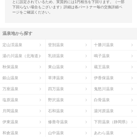
とに設定されているため、実質的には1円相当を下回ります。（一部
下回らない場合もございます）詳細は各パートナー毎の交換詳細ペ
ージをご確認ください。
温泉地から探す
定山渓温泉
登別温泉
十勝川温泉
湯の川温泉（北海道）
乳頭温泉
鳴子温泉
秋保温泉
東山温泉
蔵王温泉
銀山温泉
草津温泉
伊香保温泉
万座温泉
四万温泉
鬼怒川温泉
塩原温泉
野沢温泉
白骨温泉
月岡温泉
石和温泉
湯河原温泉
伊東温泉
修善寺温泉
下田温泉（静岡県）
和倉温泉
山中温泉
あわら温泉