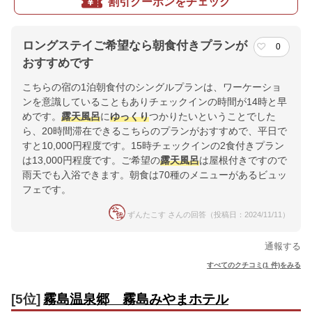
割引クーポンをチェック
ロングステイご希望なら朝食付きプランが
0
おすすめです
こちらの宿の1泊朝食付のシングルプランは、ワーケーショ
ンを意識していることもありチェックインの時間が14時と早
めです。
露天風呂
に
ゆっくり
つかりたいということでした
ら、20時間滞在できるこちらのプランがおすすめで、平日で
すと10,000円程度です。15時チェックインの2食付きプラン
は13,000円程度です。ご希望の
露天風呂
は屋根付きですので
雨天でも入浴できます。朝食は70種のメニューがあるビュッ
フェです。
ずんたこす さんの回答（投稿日：2024/11/11）
通報する
すべてのクチコミ(1 件)をみる
[5位]
霧島温泉郷 霧島みやまホテル