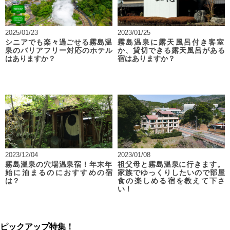
2025/01/23
2023/01/25
シニアでも楽々過ごせる霧島温
霧島温泉に露天風呂付き客室
泉のバリアフリー対応のホテル
か、貸切できる露天風呂がある
はありますか？
宿はありますか？
2023/12/04
2023/01/08
霧島温泉の穴場温泉宿！年末年
祖父母と霧島温泉に行きます。
始に泊まるのにおすすめの宿
家族でゆっくりしたいので部屋
は？
食の楽しめる宿を教えて下さ
い！
ピックアップ特集！