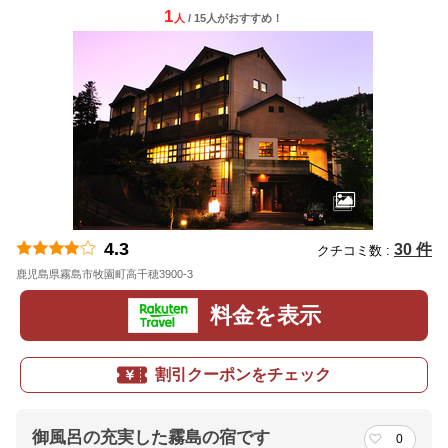
1
人
/ 15人
が
おすすめ！
4.3
30 件
クチコミ数 :
鹿児島県霧島市牧園町高千穂3900-3
地図
料金を表示
割引クーポンをチェック
御風呂の充実した霧島の宿です
0