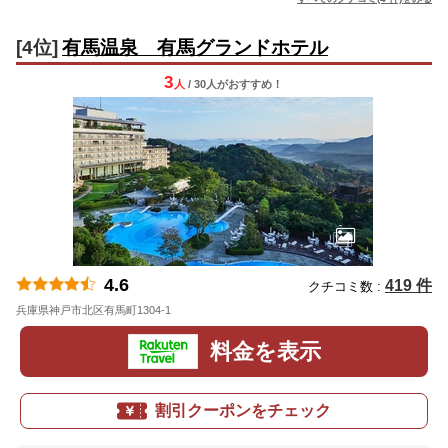
[4位]
有馬温泉 有馬グランドホテル
3
人
/ 30人
が
おすすめ！
4.6
419 件
クチコミ数 :
兵庫県神戸市北区有馬町1304-1
地図
料金を表示
割引クーポンをチェック