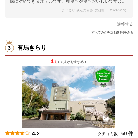
層に対応できるホテルです。朝食も夕食もおいしいですよ。
まりるり さんの回答（投稿日：2024/2/19）
通報する
すべてのクチコミ(5 件)をみる
有馬きらり
4
人
/ 30人
が
おすすめ！
4.2
60 件
クチコミ数 :