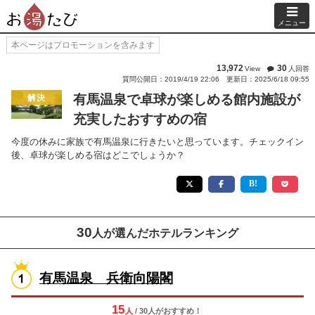
メニュー
本ページはプロモーションを含みます
13,972
30
View
人回答
質問公開日：2019/4/19 22:06
更新日：2025/6/18 09:55
有馬温泉で卓球が楽しめる館内施設が
解決
充実したおすすめの宿
今度の休みに家族で有馬温泉に行きたいと思っています。チェックイン
後、卓球が楽しめる宿はどこでしょうか？
30
人が選んだホテルランキング
有馬温泉 兵衛向陽閣
15
人
/ 30人
が
おすすめ！