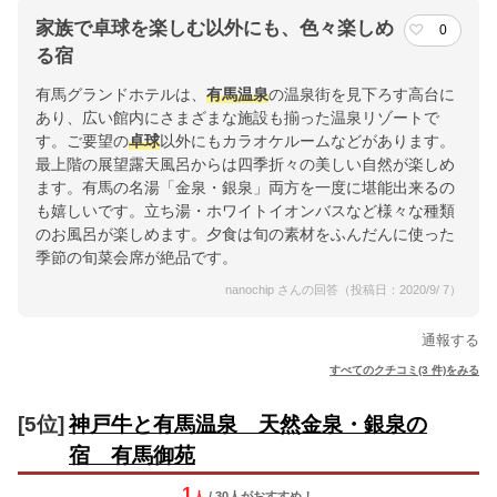
家族で卓球を楽しむ以外にも、色々楽しめ
0
る宿
有馬グランドホテルは、
有馬温泉
の温泉街を見下ろす高台に
あり、広い館内にさまざまな施設も揃った温泉リゾートで
す。ご要望の
卓球
以外にもカラオケルームなどがあります。
最上階の展望露天風呂からは四季折々の美しい自然が楽しめ
ます。有馬の名湯「金泉・銀泉」両方を一度に堪能出来るの
も嬉しいです。立ち湯・ホワイトイオンバスなど様々な種類
のお風呂が楽しめます。夕食は旬の素材をふんだんに使った
季節の旬菜会席が絶品です。
nanochip さんの回答（投稿日：2020/9/ 7）
通報する
すべてのクチコミ(3 件)をみる
[5位]
神戸牛と有馬温泉 天然金泉・銀泉の
宿 有馬御苑
1
人
/ 30人
が
おすすめ！