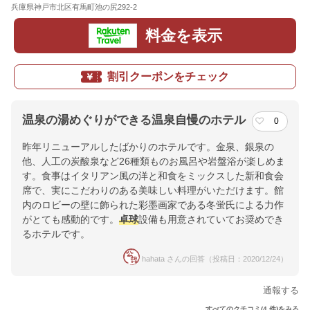
兵庫県神戸市北区有馬町池の尻292-2
地図
料金を表示
割引クーポンをチェック
温泉の湯めぐりができる温泉自慢のホテル
0
昨年リニューアルしたばかりのホテルです。金泉、銀泉の
他、人工の炭酸泉など26種類ものお風呂や岩盤浴が楽しめま
す。食事はイタリアン風の洋と和食をミックスした新和食会
席で、実にこだわりのある美味しい料理がいただけます。館
内のロビーの壁に飾られた彩墨画家である冬蛍氏による力作
がとても感動的です。
卓球
設備も用意されていてお奨めでき
るホテルです。
hahata さんの回答（投稿日：2020/12/24）
通報する
すべてのクチコミ(4 件)をみる