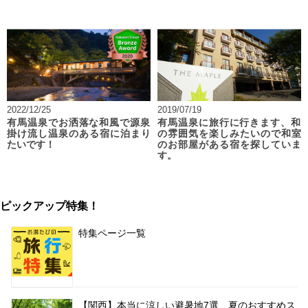
2022/12/25
2019/07/19
有馬温泉でお洒落な和風で源泉
有馬温泉に旅行に行きます、和
掛け流し温泉のある宿に泊まり
の雰囲気を楽しみたいので和室
たいです！
のお部屋がある宿を探していま
す。
ピックアップ特集！
特集ページ一覧
【関西】本当に涼しい避暑地7選 夏のおすすめス