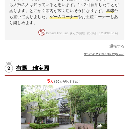
ら大抵の人は知っていると思います。1～2回宿泊したことが
あります。とにかく館内が広く迷いそうになります。
卓球
台
も置いてありました。
ゲームコーナー
やお土産コーナーもあ
り楽しめます。
Behind The Line さんの回答（投稿日：2019/10/14）
通報する
すべてのクチコミ(15 件)をみる
有馬 瑞宝園
5
人
/ 30人
が
おすすめ！