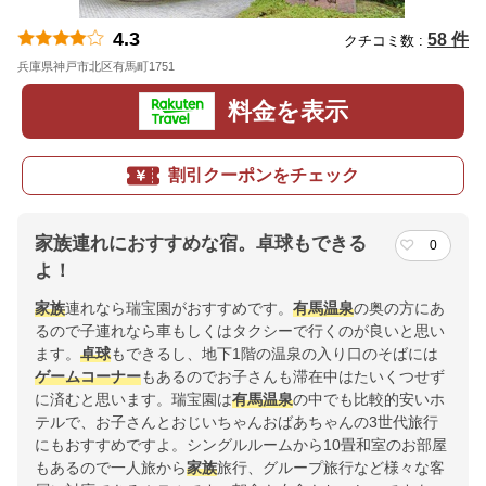
4.3
58 件
クチコミ数 :
兵庫県神戸市北区有馬町1751
地図
料金を表示
割引クーポンをチェック
家族連れにおすすめな宿。卓球もできる
0
よ！
家族
連れなら瑞宝園がおすすめです。
有馬温泉
の奥の方にあ
るので子連れなら車もしくはタクシーで行くのが良いと思い
ます。
卓球
もできるし、地下1階の温泉の入り口のそばには
ゲームコーナー
もあるのでお子さんも滞在中はたいくつせず
に済むと思います。瑞宝園は
有馬温泉
の中でも比較的安いホ
テルで、お子さんとおじいちゃんおばあちゃんの3世代旅行
にもおすすめですよ。シングルルームから10畳和室のお部屋
もあるので一人旅から
家族
旅行、グループ旅行など様々な客