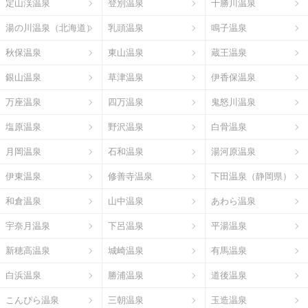
定山渓温泉
登別温泉
十勝川温泉
湯の川温泉（北海道）
乳頭温泉
鳴子温泉
秋保温泉
東山温泉
蔵王温泉
銀山温泉
草津温泉
伊香保温泉
万座温泉
四万温泉
鬼怒川温泉
塩原温泉
野沢温泉
白骨温泉
月岡温泉
石和温泉
湯河原温泉
伊東温泉
修善寺温泉
下田温泉（静岡県）
和倉温泉
山中温泉
あわら温泉
宇奈月温泉
下呂温泉
平湯温泉
新穂高温泉
城崎温泉
有馬温泉
白浜温泉
勝浦温泉
道後温泉
こんぴら温泉
三朝温泉
玉造温泉