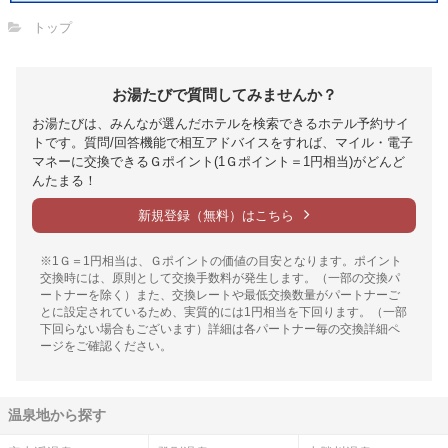
トップ
お湯たびで質問してみませんか？
お湯たびは、みんなが選んだホテルを検索できるホテル予約サイ
トです。質問/回答機能で相互アドバイスをすれば、マイル・電子
マネーに交換できるＧポイント(1Ｇポイント＝1円相当)がどんど
んたまる！
新規登録（無料）はこちら
※1Ｇ＝1円相当は、Ｇポイントの価値の目安となります。ポイント
交換時には、原則として交換手数料が発生します。（一部の交換パ
ートナーを除く）また、交換レートや最低交換数量がパートナーご
とに設定されているため、実質的には1円相当を下回ります。（一部
下回らない場合もございます）詳細は各パートナー毎の交換詳細ペ
ージをご確認ください。
温泉地から探す