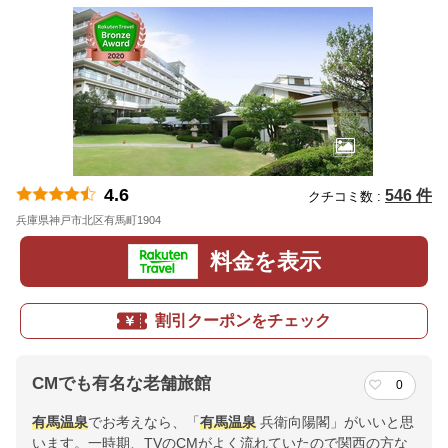
4.6
546 件
クチコミ数 :
兵庫県神戸市北区有馬町1904
地図
料金を表示
割引クーポンをチェック
CMでも有名な老舗旅館
0
有馬温泉
でお考えなら、「
有馬温泉
兵衛向陽閣」がいいと思
います。一時期、TVのCMがよく流れていたので関西の方な