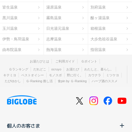
皆生温泉
湯原温泉
別府温泉
黒川温泉
霧島温泉
酸ヶ湯温泉
玉川温泉
日光湯元温泉
箱根温泉
伊勢・鳥羽温泉
志摩温泉
大歩危祖谷温泉
由布院温泉
熱海温泉
指宿温泉
お湯たびとは
ご利用ガイド
Ｇポイント
Ｇランキング
だれどこ
ocruyo
お湯たび
わたしと、暮らし。
キテミヨ
ベストオイシー
モノスポ
野に行く。
カウナラ
ミツケヨ
たびゆかし
Ｇ-Ranking 推し活
食pin by Ｇ-Ranking
ハーブ酒のススメ
個人のお客さま