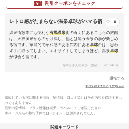
割引クーポンをチェック
レトロ感がたまらない温泉卓球がハマる宿
0
温泉街散策にも便利な
有馬温泉
街の近くにあるこちらの旅館
は、天神源泉からのかけ流し、他とは違う金泉の湯が楽しめ
る宿です。家庭的で昭和感のある館内にある
卓球
台は、思わ
ず手に取ってしまい、エキサイトしてしまうほど。温泉
卓球
が似合う宿です。
spring さんの回答（投稿日：2019/4/ 3）
通報する
すべてのクチコミ(1 件)をみる
掲載している宿に関する情報（宿情報・口コミ等）はその内容を保証するも
のではありません。
最新の宿情報・プラン情報は楽天トラベルにてご確認ください。
本ページからの旅行予約ではGポイントは加算されません。
関連キーワード