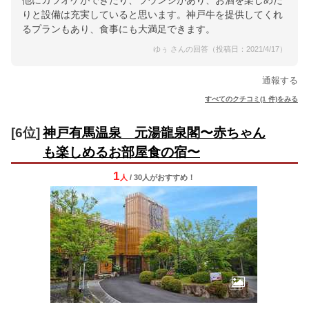
他にカラオケができたり、ラウンジがあり、お酒を楽しめた
りと設備は充実していると思います。神戸牛を提供してくれ
るプランもあり、食事にも大満足できます。
ゆぅ さんの回答（投稿日：2021/4/17）
通報する
すべてのクチコミ(1 件)をみる
[6位]
神戸有馬温泉 元湯龍泉閣〜赤ちゃん
も楽しめるお部屋食の宿〜
1
人
/ 30人
が
おすすめ！