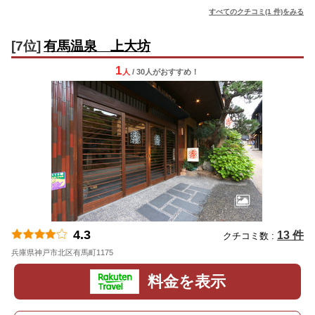
すべてのクチコミ(1 件)をみる
[7位]
有馬温泉 上大坊
1
人
/ 30人
が
おすすめ！
4.3
13 件
クチコミ数 :
兵庫県神戸市北区有馬町1175
地図
料金を表示