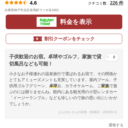
4.6
226 件
クチコミ数 :
兵庫県神戸市北区有馬町ウツギ谷1663
地図
料金を表示
割引クーポンをチェック
子供歓迎のお宿。卓球やゴルフ、家族で貸
0
切風呂なども可能！
小さなお子様連れの温泉旅行で選ばれるお宿で、その関係か
とてもアミューズメントも充実しています。屋内プール、子
供用ゴルフグリーン、
卓球
台、カラオケルーム、ご
家族
で遊
ぶのには困りませんね。館内にある観光用の小型レンタカー
「イージーランブル」なども珍しいので旅の思い出にいかが
でしょうか。
えんがわ さんの回答（投稿日：2019/9/ 3）
通報する