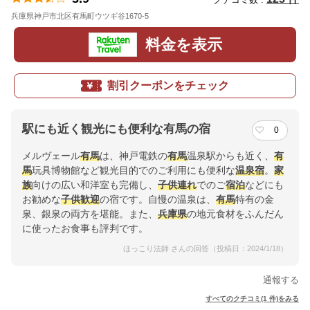
兵庫県神戸市北区有馬町ウツギ谷1670-5
地図
料金を表示
割引クーポンをチェック
駅にも近く観光にも便利な有馬の宿
0
メルヴェール
有馬
は、神戸電鉄の
有馬
温泉駅からも近く、
有
馬
玩具博物館など観光目的でのご利用にも便利な
温泉宿
。
家
族
向けの広い和洋室も完備し、
子供連れ
でのご
宿泊
などにも
お勧めな
子供歓迎
の宿です。自慢の温泉は、
有馬
特有の金
泉、銀泉の両方を堪能。また、
兵庫県
の地元食材をふんだん
に使ったお食事も評判です。
ほっこり法師 さんの回答（投稿日：2024/1/18）
通報する
すべてのクチコミ(1 件)をみる