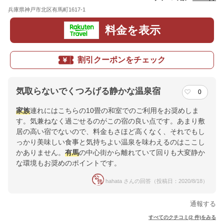
兵庫県神戸市北区有馬町1617-1
地図
料金を表示
割引クーポンをチェック
気取らないでくつろげる静かな温泉宿
0
家族
連れにはこちらの10畳の和室でのご利用をお奨めしま
す。気兼ねなく過ごせるのがこの宿の良い点です。あまり敷
居の高い宿でないので、料金もさほど高くなく、それでもし
っかり美味しい食事と気持ちよい温泉を味わえるのはここし
かありません。
有馬
の中心街から離れていて回りも大変静か
な環境もお奨めのポイントです。
hahata さんの回答（投稿日：2020/8/18）
通報する
すべてのクチコミ(2 件)をみる