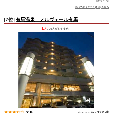
通報する
すべてのクチコミ(1 件)をみる
[7位]
有馬温泉 メルヴェール有馬
1
人
/ 20人
が
おすすめ！
3.9
123 件
クチコミ数 :