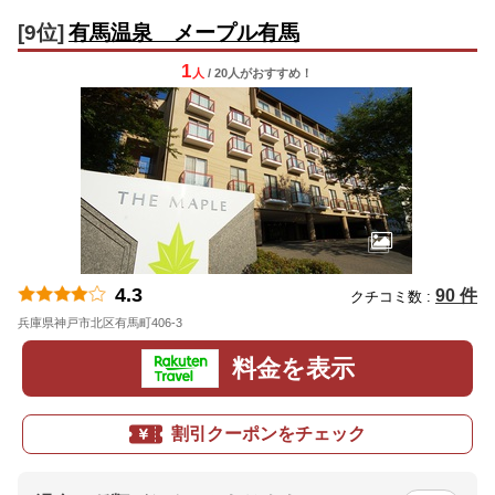
[9位]
有馬温泉 メープル有馬
1
人
/ 20人
が
おすすめ！
4.3
90 件
クチコミ数 :
兵庫県神戸市北区有馬町406-3
地図
料金を表示
割引クーポンをチェック