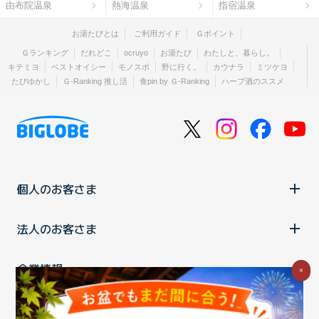
由布院温泉
熱海温泉
指宿温泉
お湯たびとは
ご利用ガイド
Ｇポイント
Ｇランキング
だれどこ
ocruyo
お湯たび
わたしと、暮らし。
キテミヨ
ベストオイシー
モノスポ
野に行く。
カウナラ
ミツケヨ
たびゆかし
Ｇ-Ranking 推し活
食pin by Ｇ-Ranking
ハーブ酒のススメ
個人のお客さま
法人のお客さま
企業情報
×
ご利用中の方