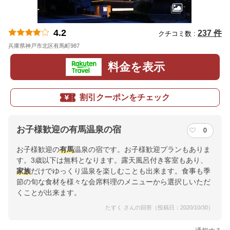
4.2
237 件
クチコミ数 :
兵庫県神戸市北区有馬町987
地図
料金を表示
割引クーポンをチェック
お子様歓迎の有馬温泉の宿
0
お子様歓迎の
有馬
温泉の宿です。お子様歓迎プランもありま
す。3歳以下は無料となります。露天風呂付き客室もあり、
家族
だけでゆっくり温泉を楽しむことも出来ます。食事も季
節の旬な食材を様々な会席料理のメニューから選択しいただ
くことが出来ます。
たすく さんの回答（投稿日：2020/10/30）