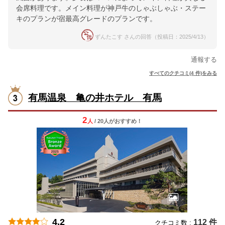
会席料理です。メイン料理が神戸牛のしゃぶしゃぶ・ステー
キのプランが宿最高グレードのプランです。
ずんたこす さんの回答（投稿日：2025/4/13）
通報する
すべてのクチコミ(4 件)をみる
有馬温泉 亀の井ホテル 有馬
2
人
/ 20人
が
おすすめ！
4.2
112 件
クチコミ数 :