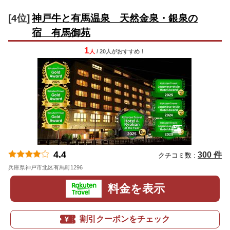
[4位]
神戸牛と有馬温泉 天然金泉・銀泉の
宿 有馬御苑
1
人
/ 20人
が
おすすめ！
4.4
300 件
クチコミ数 :
兵庫県神戸市北区有馬町1296
地図
料金を表示
割引クーポンをチェック