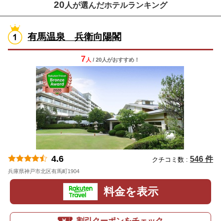
20
人が選んだホテルランキング
有馬温泉 兵衛向陽閣
7
人
/ 20人
が
おすすめ！
4.6
546 件
クチコミ数 :
兵庫県神戸市北区有馬町1904
地図
料金を表示
割引クーポンをチェック