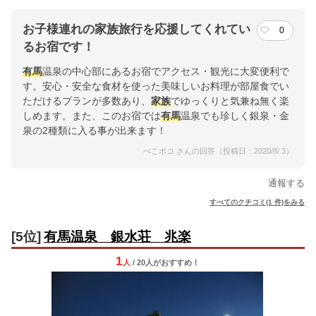
お子様連れの家族旅行を応援してくれてい
0
るお宿です！
有馬
温泉の中心部にあるお宿でアクセス・観光に大変便利で
す。安心・安全な食材を使った美味しいお料理が部屋食でい
ただけるプランが多数あり、
家族
でゆっくりと気兼ね無く楽
しめます。また、このお宿では
有馬
温泉でも珍しく銀泉・金
泉の2種類に入る事が出来ます！
ぺこポコ さんの回答（投稿日：2020/8/ 3）
通報する
すべてのクチコミ(1 件)をみる
[5位]
有馬温泉 銀水荘 兆楽
1
人
/ 20人
が
おすすめ！