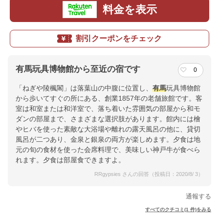
料金を表示
割引クーポンをチェック
有馬玩具博物館から至近の宿です
0
「ねぎや陵楓閣」は落葉山の中腹に位置し、
有馬
玩具博物館
から歩いてすぐの所にある、創業1857年の老舗旅館です。客
室は和室または和洋室で、落ち着いた雰囲気の部屋から和モ
ダンの部屋まで、さまざまな選択肢があります。館内には檜
やヒバを使った素敵な大浴場や離れの露天風呂の他に、貸切
風呂が二つあり、金泉と銀泉の両方が楽しめます。夕食は地
元の旬の食材を使った会席料理で、美味しい神戸牛が食べら
れます。夕食は部屋食できますよ。
RRgypsies さんの回答（投稿日：2020/8/ 3）
通報する
すべてのクチコミ(1 件)をみる