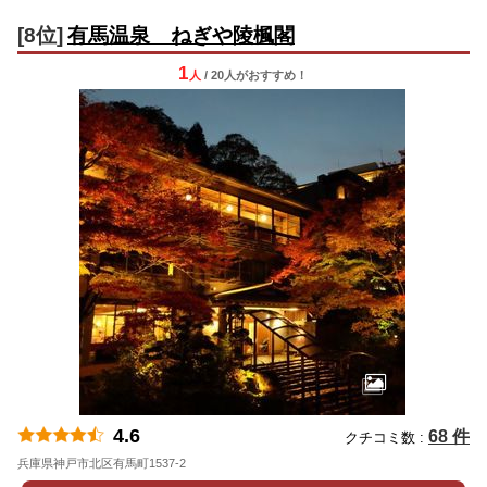
[8位]
有馬温泉 ねぎや陵楓閣
1
人
/ 20人
が
おすすめ！
4.6
68 件
クチコミ数 :
兵庫県神戸市北区有馬町1537-2
地図