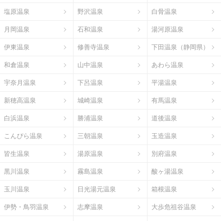
塩原温泉
野沢温泉
白骨温泉
月岡温泉
石和温泉
湯河原温泉
伊東温泉
修善寺温泉
下田温泉（静岡県）
和倉温泉
山中温泉
あわら温泉
宇奈月温泉
下呂温泉
平湯温泉
新穂高温泉
城崎温泉
有馬温泉
白浜温泉
勝浦温泉
道後温泉
こんぴら温泉
三朝温泉
玉造温泉
皆生温泉
湯原温泉
別府温泉
黒川温泉
霧島温泉
酸ヶ湯温泉
玉川温泉
日光湯元温泉
箱根温泉
伊勢・鳥羽温泉
志摩温泉
大歩危祖谷温泉