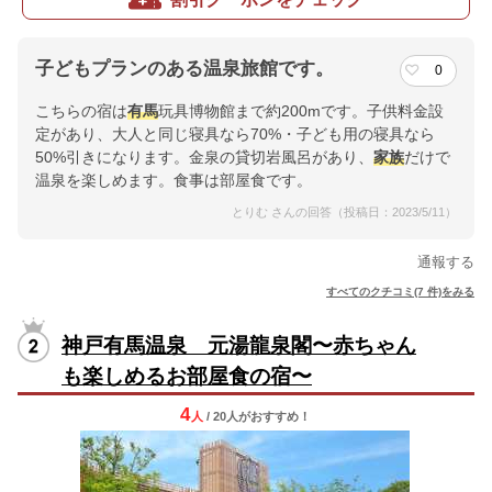
子どもプランのある温泉旅館です。
0
こちらの宿は
有馬
玩具博物館まで約200mです。子供料金設
定があり、大人と同じ寝具なら70%・子ども用の寝具なら
50%引きになります。金泉の貸切岩風呂があり、
家族
だけで
温泉を楽しめます。食事は部屋食です。
とりむ さんの回答（投稿日：2023/5/11）
通報する
すべてのクチコミ(7 件)をみる
神戸有馬温泉 元湯龍泉閣〜赤ちゃん
も楽しめるお部屋食の宿〜
4
人
/ 20人
が
おすすめ！