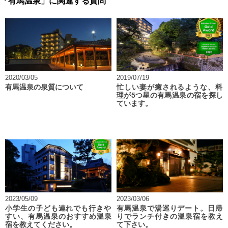
「有馬温泉」に関連する質問
2020/03/05
2019/07/19
有馬温泉の泉質について
忙しい妻が癒されるような、料
理が5つ星の有馬温泉の宿を探し
ています。
2023/05/09
2023/03/06
小学生の子ども連れでも行きや
有馬温泉で湯巡りデート。日帰
すい、有馬温泉のおすすめ温泉
りでランチ付きの温泉宿を教え
宿を教えてください。
て下さい。