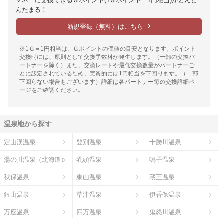
マネーに交換できるＧポイント(1Ｇポイント＝1円相当)がどんど
んたまる！
新規登録（無料）はこちら
※1Ｇ＝1円相当は、Ｇポイントの価値の目安となります。ポイント
交換時には、原則として交換手数料が発生します。（一部の交換パ
ートナーを除く）また、交換レートや最低交換数量がパートナーご
とに設定されているため、実質的には1円相当を下回ります。（一部
下回らない場合もございます）詳細は各パートナー毎の交換詳細ペ
ージをご確認ください。
温泉地から探す
定山渓温泉
登別温泉
十勝川温泉
湯の川温泉（北海道）
乳頭温泉
鳴子温泉
秋保温泉
東山温泉
蔵王温泉
銀山温泉
草津温泉
伊香保温泉
万座温泉
四万温泉
鬼怒川温泉