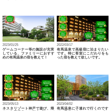
2023/01/25
2022/03/17
ゲームコーナー等の施設が充実
有馬温泉で高級宿に泊まりたい
している、ファミリーにおすす
です。特に客室にこだわりをも
めの有馬温泉の宿を教えて！
った宿を教えて欲しいです。
2023/05/13
2023/04/02
ネスタリゾート神戸で遊び、帰
有馬温泉に子連れで行くのです