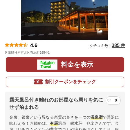
4.6
385 件
クチコミ数 :
兵庫県神戸市北区有馬町1654-1
地図
料金を表示
割引クーポンをチェック
露天風呂付き離れのお部屋なら周りを気に
0
せず泊まれる
金泉、銀泉という異なる泉質の良さを一つの
温泉宿
で贅沢に
味わえる！お勧めは、
有馬
温泉 銀水荘 兆楽さんです。金
泉はリチウムイオンが豊富でコリや疲れをほぐしてくれ、銀