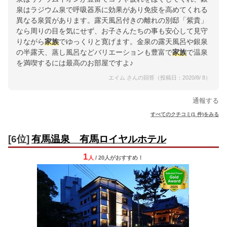
泉はラジウム泉で呼吸器系に効果があり免疫を高めてくれる
異なる泉質があります。露天風呂付きの離れの別邸「紫貴」
なら周りの目を気にせず、お子さんたちの事も安心して見守
りながら
家族
でゆっくりと寛げます。金泉の露天風呂や銀泉
の半露天、蒸し風呂などバリエーションも豊富で
家族
で温泉
を満喫するには最高のお部屋ですよ♪
エイム さんの回答（投稿日：2020/8/ 8）
通報する
すべてのクチコミ(1 件)をみる
[6位]
有馬温泉 有馬ロイヤルホテル
1
人
/ 20人
が
おすすめ！