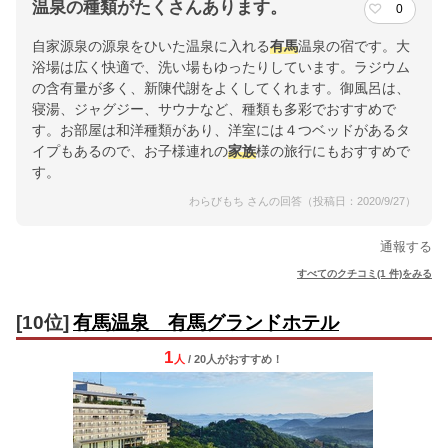
温泉の種類がたくさんあります。
0
自家源泉の源泉をひいた温泉に入れる
有馬
温泉の宿です。大
浴場は広く快適で、洗い場もゆったりしています。ラジウム
の含有量が多く、新陳代謝をよくしてくれます。御風呂は、
寝湯、ジャグジー、サウナなど、種類も多彩でおすすめで
す。お部屋は和洋種類があり、洋室には４つベッドがあるタ
イプもあるので、お子様連れの
家族
様の旅行にもおすすめで
す。
わらびもち さんの回答（投稿日：2020/9/27）
通報する
すべてのクチコミ(1 件)をみる
[10位]
有馬温泉 有馬グランドホテル
1
人
/ 20人
が
おすすめ！