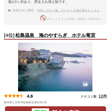
場が2ヶ所あり、男女入れ替え制です。
回答された質問：
氷見へグルメ旅。キトキトな海の幸をたくさんいただける温泉宿は？
ずんたこす さんの回答（投稿日：2025/4/ 9 ）
[4位]
松島温泉 海のやすらぎ ホテル竜宮
4.6
12件
クチコミ数 :
熊本県上天草市松島町合津6136-20
地図