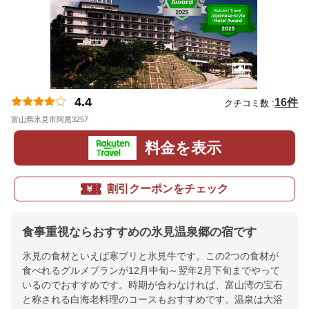
4.4
16件
クチコミ数 :
富山県氷見市阿尾3257
地図
料金を表示
割引クーポンをチェック
食事重視ならおすすめの氷見温泉郷の宿です
氷見の食材といえば寒ブリと氷見牛です。この2つの食材が
食べれるグルメプランが12月中旬～翌年2月下旬までやって
いるのでおすすめです。時期が合わなければ、富山湾の宝石
と称される白海老料理のコースもおすすめです。温泉は大浴