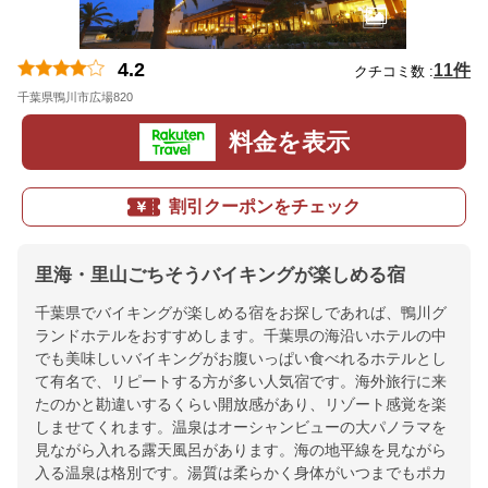
4.2
11件
クチコミ数 :
千葉県鴨川市広場820
地図
料金を表示
割引クーポンをチェック
里海・里山ごちそうバイキングが楽しめる宿
千葉県でバイキングが楽しめる宿をお探しであれば、鴨川グ
ランドホテルをおすすめします。千葉県の海沿いホテルの中
でも美味しいバイキングがお腹いっぱい食べれるホテルとし
て有名で、リピートする方が多い人気宿です。海外旅行に来
たのかと勘違いするくらい開放感があり、リゾート感覚を楽
しませてくれます。温泉はオーシャンビューの大パノラマを
見ながら入れる露天風呂があります。海の地平線を見ながら
入る温泉は格別です。湯質は柔らかく身体がいつまでもポカ