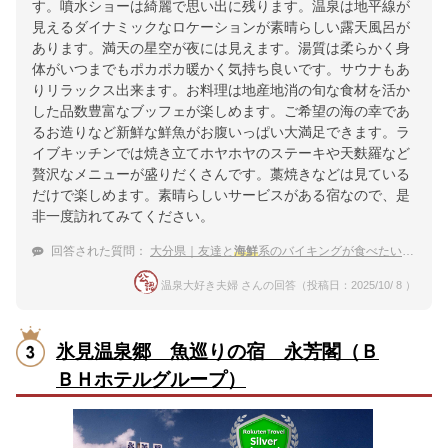
す。噴水ショーは綺麗で思い出に残ります。温泉は地平線が
見えるダイナミックなロケーションが素晴らしい露天風呂が
あります。満天の星空が夜には見えます。湯質は柔らかく身
体がいつまでもポカポカ暖かく気持ち良いです。サウナもあ
りリラックス出来ます。お料理は地産地消の旬な食材を活か
した品数豊富なブッフェが楽しめます。ご希望の海の幸であ
るお造りなど新鮮な鮮魚がお腹いっぱい大満足できます。ラ
イブキッチンでは焼き立てホヤホヤのステーキや天麩羅など
贅沢なメニューが盛りだくさんです。藁焼きなどは見ている
だけで楽しめます。素晴らしいサービスがある宿なので、是
非一度訪れてみてください。
回答された質問：
大分県｜友達と
海鮮
系のバイキングが食べたい！おすすめの宿は？
温泉大好き夫婦 さんの回答（投稿日：2025/10/ 8 ）
氷見温泉郷 魚巡りの宿 永芳閣（Ｂ
ＢＨホテルグループ）