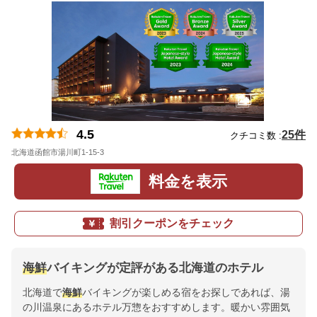
4.5
25件
クチコミ数 :
北海道函館市湯川町1-15-3
地図
料金を表示
割引クーポンをチェック
海鮮
バイキングが定評がある北海道のホテル
北海道で
海鮮
バイキングが楽しめる宿をお探しであれば、湯
の川温泉にあるホテル万惣をおすすめします。暖かい雰囲気