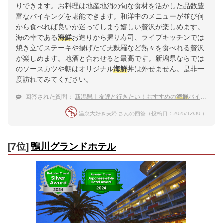
りできます。お料理は地産地消の旬な食材を活かした品数豊
富なバイキングを堪能できます。和洋中のメニューが並び何
から食べれば良いか迷ってしまう嬉しい贅沢が楽しめます。
海の幸である
海鮮
お造りから握り寿司、ライブキッチンでは
焼き立てステーキや揚げたて天麩羅など熱々を食べれる贅沢
が楽しめます。地酒と合わせると最高です。新潟県ならでは
のソースカツや朝はオリジナル
海鮮
丼は外せません。是非一
度訪れてみてください。
回答された質問：
新潟県｜友達と行きたい！おすすめの
海鮮
バイキングがある宿は？
温泉大好き夫婦 さんの回答（投稿日：2025/12/30 ）
[7位]
鴨川グランドホテル