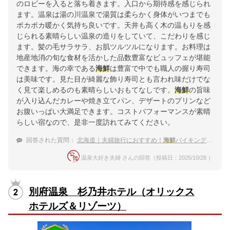
のロビーを入ると落ち着きます。入口から期待感を感じられ
ます。温泉は湯の川温泉で湯質は柔らかく身体がいつまでも
ポカポカ暖かく気持ち良いです。天井も高く木の温もりを感
じられる素晴らしい温泉の造りをしていて、こだわりを感じ
ます。髪の毛サラサラ、お肌ツルツルになります。お料理は
地産地消の旬な食材を活かした品数豊富なビュッフェが堪能
できます。海の幸である
海鮮
は豊富で中でも職人の握り寿司
は美味です。見た目が綺麗な飾り寿司とも言われ味だけでな
く見て楽しめるのも素晴らしいおもてなしです。
海鮮
の旨味
が入り込んだカレーや焼き立てパン、デザートのプリンなど
お腹いっぱい大満足できます。コストパフォーマンスが素晴
らしい宿なので、是非一度訪れてみてください。
回答された質問：
北海道｜夫婦旅行におすすめ！
海鮮
バイキングがある宿は？
温泉大好き夫婦 さんの回答（投稿日：2025/10/28 ）
別府温泉 杉乃井ホテル（オリックス
ホテルズ＆リゾーツ）