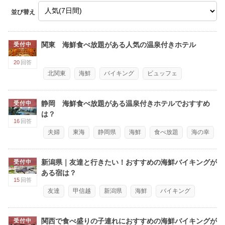
並び替え
関東 海鮮食べ放題がある人気の温泉付きホテル
受付中
20
回答
北関東
海鮮
バイキング
ビュッフェ
静岡 海鮮食べ放題がある温泉付きホテルでおすすめ
受付中
は？
16
回答
夫婦
東海
静岡県
海鮮
食べ放題
海の幸
新潟県｜友達と行きたい！おすすめの海鮮バイキングが
受付中
ある宿は？
15
回答
友達
甲信越
新潟県
海鮮
バイキング
関西で食べ盛りの子連れにおすすめの海鮮バイキングが
受付中