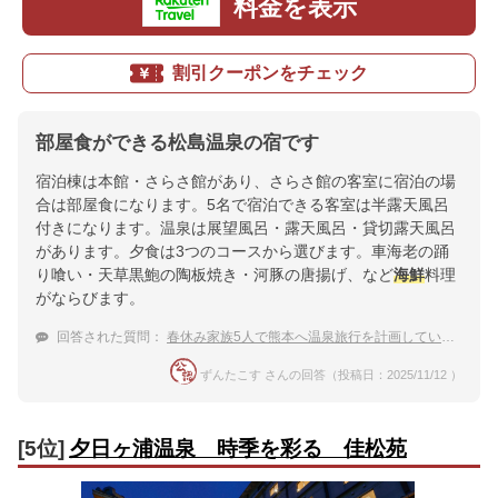
料金を表示
割引クーポンをチェック
部屋食ができる松島温泉の宿です
宿泊棟は本館・さらさ館があり、さらさ館の客室に宿泊の場
合は部屋食になります。5名で宿泊できる客室は半露天風呂
付きになります。温泉は展望風呂・露天風呂・貸切露天風呂
があります。夕食は3つのコースから選びます。車海老の踊
り喰い・天草黒鮑の陶板焼き・河豚の唐揚げ、など
海鮮
料理
がならびます。
回答された質問：
春休み家族5人で熊本へ温泉旅行を計画しています。
ずんたこす さんの回答（投稿日：2025/11/12 ）
[5位]
夕日ヶ浦温泉 時季を彩る 佳松苑