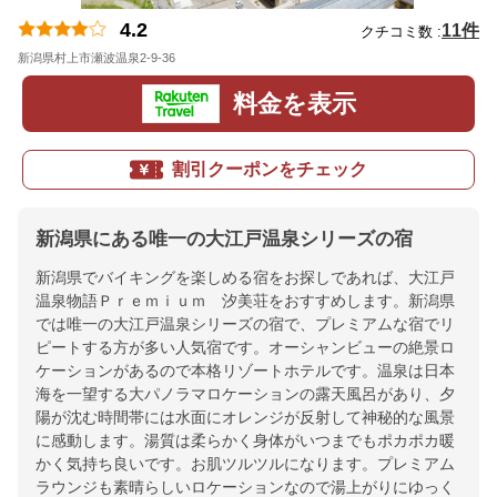
4.2
11件
クチコミ数 :
新潟県村上市瀬波温泉2-9-36
地図
料金を表示
割引クーポンをチェック
新潟県にある唯一の大江戸温泉シリーズの宿
新潟県でバイキングを楽しめる宿をお探しであれば、大江戸
温泉物語Ｐｒｅｍｉｕｍ 汐美荘をおすすめします。新潟県
では唯一の大江戸温泉シリーズの宿で、プレミアムな宿でリ
ピートする方が多い人気宿です。オーシャンビューの絶景ロ
ケーションがあるので本格リゾートホテルです。温泉は日本
海を一望する大パノラマロケーションの露天風呂があり、夕
陽が沈む時間帯には水面にオレンジが反射して神秘的な風景
に感動します。湯質は柔らかく身体がいつまでもポカポカ暖
かく気持ち良いです。お肌ツルツルになります。プレミアム
ラウンジも素晴らしいロケーションなので湯上がりにゆっく