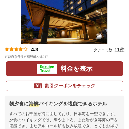
4.3
11件
クチコミ数 :
京都府京丹後市網野町木津247
地図
料金を表示
割引クーポンをチェック
朝夕食に
海鮮
バイキングを堪能できるホテル
すべてのお部屋が海に面しており、日本海を一望できます。
夕食のバイキングでは、鯛やまぐろ、また岩がき等海の幸を
堪能でき、またアルコール類も飲み放題でき、とてもお得で