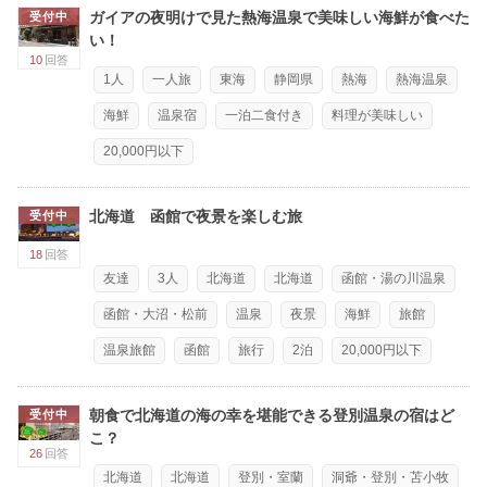
ガイアの夜明けで見た熱海温泉で美味しい海鮮が食べた
受付中
い！
10
回答
1人
一人旅
東海
静岡県
熱海
熱海温泉
海鮮
温泉宿
一泊二食付き
料理が美味しい
20,000円以下
北海道 函館で夜景を楽しむ旅
受付中
18
回答
友達
3人
北海道
北海道
函館・湯の川温泉
函館・大沼・松前
温泉
夜景
海鮮
旅館
温泉旅館
函館
旅行
2泊
20,000円以下
朝食で北海道の海の幸を堪能できる登別温泉の宿はど
受付中
こ？
26
回答
北海道
北海道
登別・室蘭
洞爺・登別・苫小牧