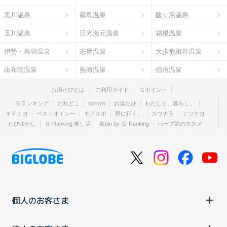
黒川温泉
霧島温泉
酸ヶ湯温泉
玉川温泉
日光湯元温泉
箱根温泉
伊勢・鳥羽温泉
志摩温泉
大歩危祖谷温泉
由布院温泉
熱海温泉
指宿温泉
お湯たびとは
ご利用ガイド
Ｇポイント
Ｇランキング
だれどこ
ocruyo
お湯たび
わたしと、暮らし。
キテミヨ
ベストオイシー
モノスポ
野に行く。
カウナラ
ミツケヨ
たびゆかし
Ｇ-Ranking 推し活
食pin by Ｇ-Ranking
ハーブ酒のススメ
個人のお客さま