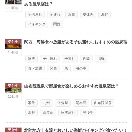
ある温泉宿は？
10
回答
子供連れ
子連れ
近畿
夏休み
海鮮
バイキング
関西
関西 海鮮食べ放題がある子供連れにおすすめの温泉宿
受付中
16
回答
家族
子供連れ
子連れ
近畿
海鮮
食べ放題
関西
魚
海の幸
由布院温泉で部屋食が楽しめるおすすめ温泉宿は？
受付中
15
回答
家族
九州
大分県
湯布院
由布院温泉
海鮮
部屋食
家族旅行
豊後牛
北陸地方｜友達とおいしい海鮮バイキングが食べたい！
受付中