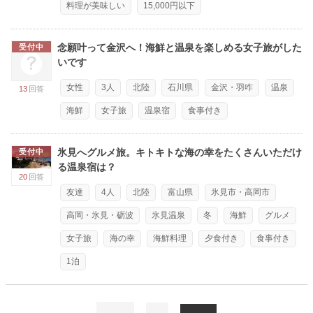
料理が美味しい
15,000円以下
念願叶って金沢へ！海鮮と温泉を楽しめる女子旅がした
受付中
いです
女性
3人
北陸
石川県
金沢・羽咋
温泉
13
回答
海鮮
女子旅
温泉宿
食事付き
氷見へグルメ旅。キトキトな海の幸をたくさんいただけ
受付中
る温泉宿は？
20
回答
友達
4人
北陸
富山県
氷見市・高岡市
高岡・氷見・砺波
氷見温泉
冬
海鮮
グルメ
女子旅
海の幸
海鮮料理
夕食付き
食事付き
1泊