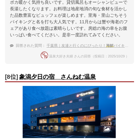
ポカ暖かく気持ち良いです。貸切風呂もオーシャンビューで
長湯したくなります。お料理は地産地消の旬な食材を活かし
た品数豊富なビュッフェが楽しめます。里海・里山ごちそう
バイキングと名を打ち大人気です。11月からは蟹や海老のフ
ェアがあり食べ放題は素晴らしいです。房総の海の幸をお腹
いっぱい食べてください。是非一度訪れてみてください。
回答された質問：
千葉県｜友達と行くのにぴったり！
海鮮
バイキングがある宿は？
温泉大好き夫婦 さんの回答（投稿日：2025/10/29 ）
[8位]
象潟夕日の宿 さんねむ温泉