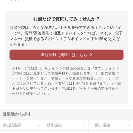
お湯たびで質問してみませんか？
お湯たびは、みんなが選んだホテルを検索できるホテル予約サイ
トです。質問/回答機能で相互アドバイスをすれば、マイル・電子
マネーに交換できるＧポイント(1Ｇポイント＝1円相当)がどんど
んたまる！
新規登録（無料）はこちら
※1Ｇ＝1円相当は、Ｇポイントの価値の目安となります。ポイント
交換時には、原則として交換手数料が発生します。（一部の交換パ
ートナーを除く）また、交換レートや最低交換数量がパートナーご
とに設定されているため、実質的には1円相当を下回ります。（一部
下回らない場合もございます）詳細は各パートナー毎の交換詳細ペ
ージをご確認ください。
温泉地から探す
定山渓温泉
登別温泉
十勝川温泉