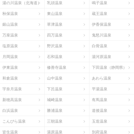
湯の川温泉（北海道）
乳頭温泉
鳴子温泉
秋保温泉
東山温泉
蔵王温泉
銀山温泉
草津温泉
伊香保温泉
万座温泉
四万温泉
鬼怒川温泉
塩原温泉
野沢温泉
白骨温泉
月岡温泉
石和温泉
湯河原温泉
伊東温泉
修善寺温泉
下田温泉（静岡県）
和倉温泉
山中温泉
あわら温泉
宇奈月温泉
下呂温泉
平湯温泉
新穂高温泉
城崎温泉
有馬温泉
白浜温泉
勝浦温泉
道後温泉
こんぴら温泉
三朝温泉
玉造温泉
皆生温泉
湯原温泉
別府温泉