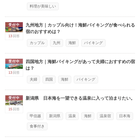
料理が美味しい
九州地方｜カップル向け！海鮮バイキングが食べられる
受付中
宿のおすすめは？
13
回答
カップル
九州
海鮮
バイキング
四国地方｜海鮮バイキングがあって夫婦におすすめの宿
受付中
は？
13
回答
夫婦
四国
海鮮
バイキング
新潟県 日本海を一望できる温泉に入って泊まりたい。
受付中
15
回答
甲信越
新潟県
温泉
海鮮
温泉宿
日本海
食事付き