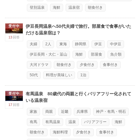
登別温泉
海鮮
温泉宿
朝食付き
伊豆長岡温泉へ50代夫婦で旅行。部屋食で食事がいた
受付中
だける温泉宿は？
13
回答
夫婦
2人
東海
静岡県
伊豆
中伊豆
伊豆長岡・大仁・韮山
海鮮
部屋食
魚介類
大河ドラマ
朝食付き
夕食付き
食事付き
50代
料理が美味しい
1泊
有馬温泉 80歳代の両親と行くバリアフリー化されて
受付中
いる温泉宿
17
回答
家族
両親
近畿
兵庫県
神戸・有馬・明石
有馬
有馬温泉
温泉
バリアフリー
海鮮
朝食付き
海鮮料理
夕食付き
食事付き