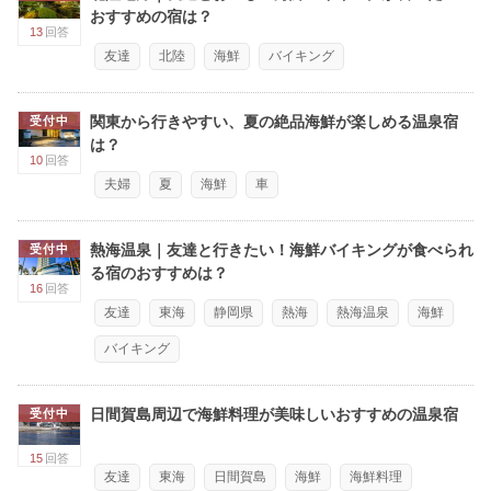
おすすめの宿は？
13
回答
友達
北陸
海鮮
バイキング
関東から行きやすい、夏の絶品海鮮が楽しめる温泉宿
受付中
は？
10
回答
夫婦
夏
海鮮
車
熱海温泉｜友達と行きたい！海鮮バイキングが食べられ
受付中
る宿のおすすめは？
16
回答
友達
東海
静岡県
熱海
熱海温泉
海鮮
バイキング
日間賀島周辺で海鮮料理が美味しいおすすめの温泉宿
受付中
15
回答
友達
東海
日間賀島
海鮮
海鮮料理