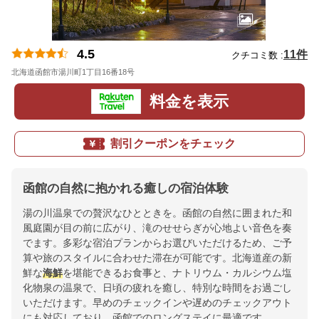
4.5
11件
クチコミ数 :
北海道函館市湯川町1丁目16番18号
地図
料金を表示
割引クーポンをチェック
函館の自然に抱かれる癒しの宿泊体験
湯の川温泉での贅沢なひとときを。函館の自然に囲まれた和
風庭園が目の前に広がり、滝のせせらぎが心地よい音色を奏
でます。多彩な宿泊プランからお選びいただけるため、ご予
算や旅のスタイルに合わせた滞在が可能です。北海道産の新
鮮な
海鮮
を堪能できるお食事と、ナトリウム・カルシウム塩
化物泉の温泉で、日頃の疲れを癒し、特別な時間をお過ごし
いただけます。早めのチェックインや遅めのチェックアウト
にも対応しており、函館でのロングステイに最適です。