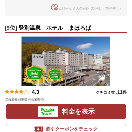
たけやん さんの回答（投稿日：2024/6/ 8 ）
[9位]
登別温泉 ホテル まほろば
4.3
11件
クチコミ数 :
北海道登別市登別温泉町65
地図
料金を表示
割引クーポンをチェック