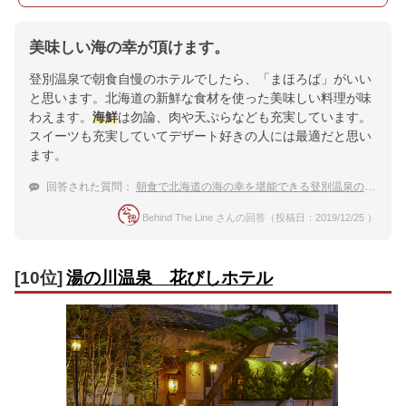
美味しい海の幸が頂けます。
登別温泉で朝食自慢のホテルでしたら、「まほろば」がいい
と思います。北海道の新鮮な食材を使った美味しい料理が味
わえます。
海鮮
は勿論、肉や天ぷらなども充実しています。
スイーツも充実していてデザート好きの人には最適だと思い
ます。
回答された質問：
朝食で北海道の海の幸を堪能できる登別温泉の宿はどこ？
Behind The Line さんの回答（投稿日：2019/12/25 ）
[10位]
湯の川温泉 花びしホテル