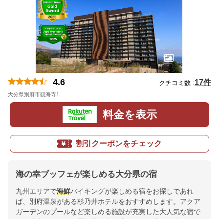
4.6
17件
クチコミ数 :
大分県別府市観海寺1
地図
料金を表示
割引クーポンをチェック
海の幸ブッフェが楽しめる大分県の宿
九州エリアで
海鮮
バイキングが楽しめる宿をお探しであれ
ば、別府温泉がある杉乃井ホテルをおすすめします。アクア
ガーデンのプールなど楽しめる施設が充実した大人気な宿で