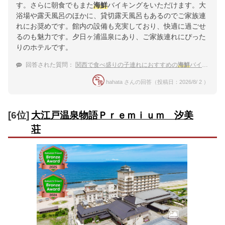
す。さらに朝食でもまた
海鮮
バイキングをいただけます。大
浴場や露天風呂のほかに、貸切露天風呂もあるのでご家族連
れにお奨めです。館内の設備も充実しており、快適に過ごせ
るのも魅力です。夕日ヶ浦温泉にあり、ご家族連れにぴった
りのホテルです。
回答された質問：
関西で食べ盛りの子連れにおすすめの
海鮮
バイキングがある温泉宿は？
hahata さんの回答（投稿日：2026/8/ 2 ）
[6位]
大江戸温泉物語Ｐｒｅｍｉｕｍ 汐美
荘