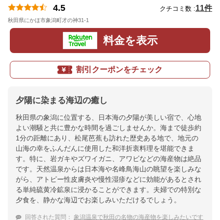
4.5
11件
クチコミ数 :
秋田県にかほ市象潟町才の神31-1
地図
料金を表示
割引クーポンをチェック
夕陽に染まる海辺の癒し
秋田県の象潟に位置する、日本海の夕陽が美しい宿で、心地
よい潮騒と共に豊かな時間を過ごしませんか。海まで徒歩約
1分の距離にあり、松尾芭蕉も訪れた歴史ある地で、地元の
山海の幸をふんだんに使用した和洋折衷料理を堪能できま
す。特に、岩ガキやズワイガニ、アワビなどの海産物は絶品
です。天然温泉からは日本海や名峰鳥海山の眺望を楽しみな
がら、アトピー性皮膚炎や慢性湿疹などに効能があるとされ
る単純硫黄冷鉱泉に浸かることができます。夫婦での特別な
夕食を、静かな海辺でお楽しみいただけるでしょう。
回答された質問：
象潟温泉で秋田の名物の海産物を楽しみたいです