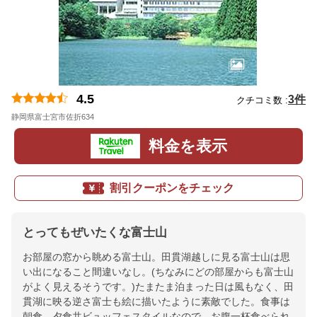
4.5
3件
クチコミ数 :
静岡県富士宮市佐折634
地図
料金を表示
割引クーポンをチェック
とってもぜいたくな富士山
お部屋の窓から眺める富士山。田貫湖越しに見る富士山は思
い出になること間違いなし。(ちなみにどの部屋からも富士山
がよく見えるそうです。)たまたま泊まった日は風もなく、田
貫湖に映る逆さ富士も絵に描いたように素敵でした。食事は
朝食、夕食共ビュッフェスタイルなので、お腹一杯食べられ