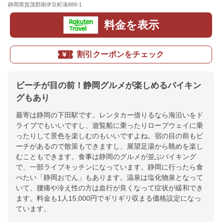
静岡県賀茂郡南伊豆町湊889-1
地図
料金を表示
割引クーポンをチェック
ビーチが目の前！静岡グルメが楽しめるバイキン
グもあり
最寄は静岡の下田駅です。レンタカー借りるなら海沿いをド
ライブでもいいですし、遊覧船に乗ったりロープウェイに乗
ったりして景色を楽しむのもいいですよね。宿の目の前もビ
ーチがあるので散策もできますし、展望足湯から眺めを楽し
むこともできます。食事は静岡のグルメが並ぶバイキング
で、一部ライブキッチンになっています。静岡に行ったら食
べたい「静岡おでん」もあります。温泉は塩化物泉となって
いて、腰痛や冷え性の方は血行が良くなって症状が緩和でき
ます。料金も1人15,000円でギリギリ収まる価格設定になっ
ています。