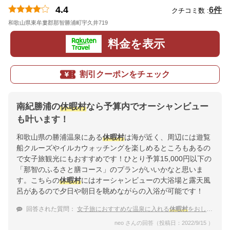
4.4
6件
クチコミ数 :
和歌山県東牟婁郡那智勝浦町宇久井719
地図
料金を表示
割引クーポンをチェック
南紀勝浦の
休暇村
なら予算内でオーシャンビュー
も叶います！
和歌山県の勝浦温泉にある
休暇村
は海が近く、周辺には遊覧
船クルーズやイルカウォッチングを楽しめるところもあるの
で女子旅観光にもおすすめです！ひとり予算15,000円以下の
「那智のふるさと膳コース」のプランがいいかなと思いま
す。こちらの
休暇村
にはオーシャンビューの大浴場と露天風
呂があるので夕日や朝日を眺めながらの入浴が可能です！
回答された質問：
女子旅におすすめな温泉に入れる
休暇村
をおしえて！
neo さんの回答（投稿日：2022/9/15 ）