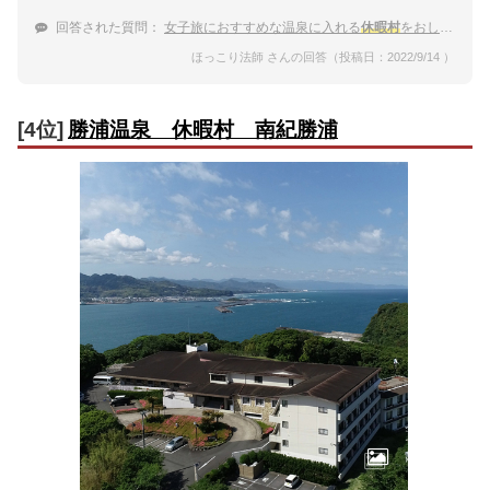
回答された質問：
女子旅におすすめな温泉に入れる
休暇村
をおしえて！
ほっこり法師 さんの回答（投稿日：2022/9/14 ）
[4位]
勝浦温泉 休暇村 南紀勝浦