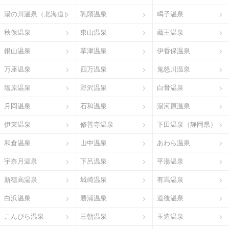
湯の川温泉（北海道）
乳頭温泉
鳴子温泉
秋保温泉
東山温泉
蔵王温泉
銀山温泉
草津温泉
伊香保温泉
万座温泉
四万温泉
鬼怒川温泉
塩原温泉
野沢温泉
白骨温泉
月岡温泉
石和温泉
湯河原温泉
伊東温泉
修善寺温泉
下田温泉（静岡県）
和倉温泉
山中温泉
あわら温泉
宇奈月温泉
下呂温泉
平湯温泉
新穂高温泉
城崎温泉
有馬温泉
白浜温泉
勝浦温泉
道後温泉
こんぴら温泉
三朝温泉
玉造温泉