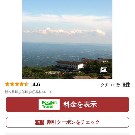
4.6
9件
クチコミ数 :
栃木県那須郡那須町湯本137-14
地図
料金を表示
割引クーポンをチェック