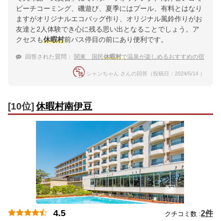
ビーチコーミング、磯遊び、夏季にはプール、有料とはなり
ますがオリジナルエコバッグ作り、オリジナル風鈴作りがお
友達と2人体験でき心に残る思い出となることでしょう。ア
クセスも
休暇村
前バス停目の前にあり便利です。
回答された質問：
関東 国民
休暇村
で温泉が楽しめるおすすめの宿
シャンちゃん さんの回答（投稿日：2024/5/14 ）
[10位]
休暇村南伊豆
4.5
2件
クチコミ数 :