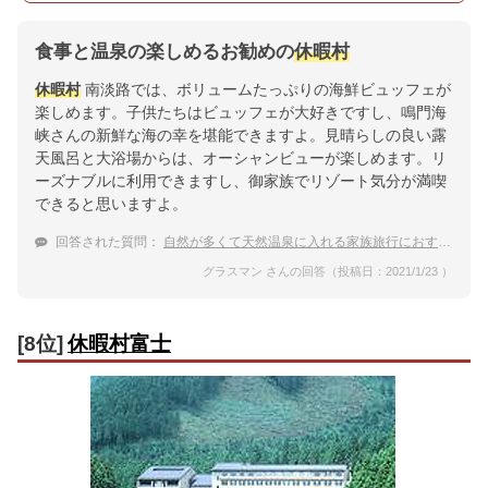
食事と温泉の楽しめるお勧めの
休暇村
休暇村
南淡路では、ボリュームたっぷりの海鮮ビュッフェが
楽しめます。子供たちはビュッフェが大好きですし、鳴門海
峡さんの新鮮な海の幸を堪能できますよ。見晴らしの良い露
天風呂と大浴場からは、オーシャンビューが楽しめます。リ
ーズナブルに利用できますし、御家族でリゾート気分が満喫
できると思いますよ。
回答された質問：
自然が多くて天然温泉に入れる家族旅行におすすめの
グラスマン さんの回答（投稿日：2021/1/23 ）
[8位]
休暇村富士