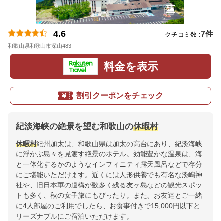
4.6
7件
クチコミ数 :
和歌山県和歌山市深山483
地図
料金を表示
割引クーポンをチェック
紀淡海峡の絶景を望む和歌山の
休暇村
休暇村
紀州加太は、和歌山県は加太の高台にあり、紀淡海峡
に浮かぶ島々を見渡す絶景のホテル。効能豊かな温泉は、海
と一体化するかのようなインフィニティ露天風呂などで存分
にご堪能いただけます。近くには人形供養でも有名な淡嶋神
社や、旧日本軍の遺構が数多く残る友ヶ島などの観光スポッ
トも多く、秋の女子旅にもぴったり。また、お友達とご一緒
に4人部屋のご利用でしたら、お食事付きで15,000円以下と
リーズナブルにご宿泊いただけます。