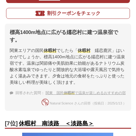
割引クーポンをチェック
標高1400m地点に広がる嬬恋村に建つ温泉宿で
す。
関東エリアの国民
休暇村
でしたら「
休暇村
嬬恋鹿沢」はい
かがでしょうか。標高1400m地点に広がる嬬恋村に建つ温泉
宿です。温泉は関節痛や美肌効果に効能があるナトリウム炭
酸水素塩泉でゆったりと開放的な大浴場や露天風呂で気持ち
よく湯あみできます。夕食は地元の食材をたっぷりと使った
美味しい料理が美味しく頂けます。
回答された質問：
関東 国民
休暇村
で温泉が楽しめるおすすめの宿
Natural Science さんの回答（投稿日：2025/1/13 ）
[7位]
休暇村 南淡路 ＜淡路島＞