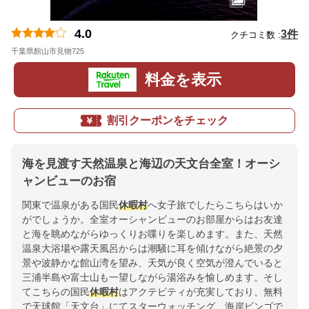
4.0
3件
クチコミ数 :
千葉県館山市見物725
地図
料金を表示
割引クーポンをチェック
海を見渡す天然温泉と海辺の天文台全室！オーシ
ャンビューのお宿
関東で温泉がある国民
休暇村
へ女子旅でしたらこちらはいか
がでしょうか。全室オーシャンビューのお部屋からはお友達
と海を眺めながらゆっくりお喋りを楽しめます。また、天然
温泉大浴場や露天風呂からは潮騒に耳を傾けながら絶景の夕
景や波静かな館山湾を望み、天気が良く空気が澄んでいると
三浦半島や富士山も一望しながら湯浴みを愉しめます。そし
てこちらの国民
休暇村
はアクテビティが充実しており、無料
で天球館「天文台」にてスターウォッチング、海岸ビンゴで