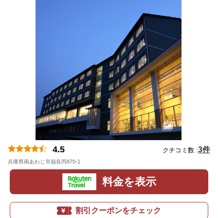
4.5
3件
クチコミ数 :
兵庫県南あわじ市福良丙870-1
地図
料金を表示
割引クーポンをチェック