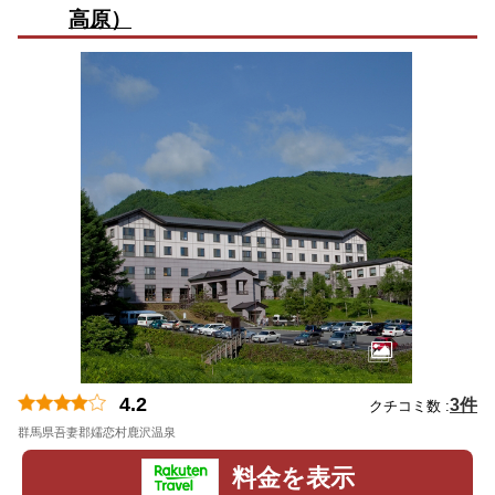
高原）
4.2
3件
クチコミ数 :
群馬県吾妻郡嬬恋村鹿沢温泉
地図
料金を表示