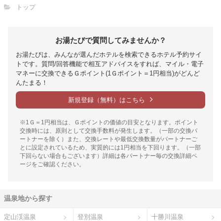
トップ
お湯たびで質問してみませんか？
お湯たびは、みんなが選んだホテルを検索できるホテル予約サイ
トです。質問/回答機能で相互アドバイスをすれば、マイル・電子
マネーに交換できるＧポイント(1Ｇポイント＝1円相当)がどんど
んたまる！
新規登録（無料）はこちら
※1Ｇ＝1円相当は、Ｇポイントの価値の目安となります。ポイント
交換時には、原則として交換手数料が発生します。（一部の交換パ
ートナーを除く）また、交換レートや最低交換数量がパートナーご
とに設定されているため、実質的には1円相当を下回ります。（一部
下回らない場合もございます）詳細は各パートナー毎の交換詳細ペ
ージをご確認ください。
温泉地から探す
定山渓温泉
登別温泉
十勝川温泉