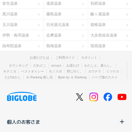
皆生温泉
湯原温泉
別府温泉
黒川温泉
霧島温泉
酸ヶ湯温泉
玉川温泉
日光湯元温泉
箱根温泉
伊勢・鳥羽温泉
志摩温泉
大歩危祖谷温泉
由布院温泉
熱海温泉
指宿温泉
お湯たびとは
ご利用ガイド
Ｇポイント
Ｇランキング
だれどこ
ocruyo
お湯たび
わたしと、暮らし。
キテミヨ
ベストオイシー
モノスポ
野に行く。
カウナラ
ミツケヨ
たびゆかし
Ｇ-Ranking 推し活
食pin by Ｇ-Ranking
ハーブ酒のススメ
個人のお客さま