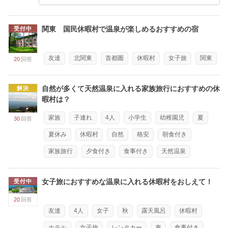
関東 国民休暇村で温泉が楽しめるおすすめの宿
受付中
友達
北関東
首都圏
休暇村
女子旅
関東
20
回答
自然が多くて天然温泉に入れる家族旅行におすすめの休
解決
暇村は？
家族
子連れ
4人
小学生
幼稚園児
夏
30
回答
夏休み
休暇村
自然
格安
朝食付き
家族旅行
夕食付き
食事付き
天然温泉
女子旅におすすめな温泉に入れる休暇村をおしえて！
受付中
20
回答
友達
4人
女子
秋
露天風呂
休暇村
ホテル
女子旅
レンタカー
車
食事付き