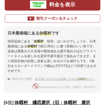
料金を表示
割引クーポンをチェック
日本最南端にある
休暇村
です
指宿温泉にある「
休暇村
指宿」はいかがでしょうか。日本
最南端にある
休暇村
で錦江湾沿いに建つ景観のいい宿です。
温泉は畳敷きの大浴場や開放感ある露天風呂のほかプライベ
ートタイムを楽しめる貸切半露天風呂で湯あみできます。ま
た指宿名物の砂蒸し温泉も楽しめるのでお値打ちです。2食
付きスタンダードプランで概ね1万5千円ほどで利用できおす
すめです。
回答された質問：
女子旅におすすめな温泉に入れる
休暇村
をおしえて！
Natural Science さんの回答（投稿日：2024/5/ 6 ）
[6位]
休暇村 嬬恋鹿沢（旧：休暇村 鹿沢