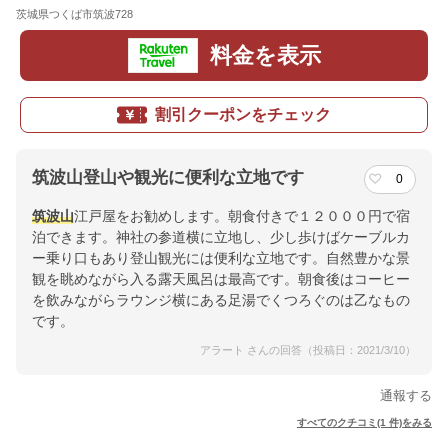
茨城県つくば市筑波728
地図
料金を表示
割引クーポンをチェック
筑波山登山や観光に便利な立地です
0
筑波山
江戸屋をお勧めします。朝食付きで１２０００円で宿
泊できます。神社の参道横に立地し、少し歩けばケーブルカ
ー乗り口もあり登山観光には便利な立地です。自然豊かな景
観を眺めながら入る露天風呂は最高です。朝食後はコーヒー
を飲みながらラウンジ横にある足湯でくつろぐのは乙なもの
です。
アラート さんの回答（投稿日：2021/3/10）
通報する
すべてのクチコミ(1 件)をみる