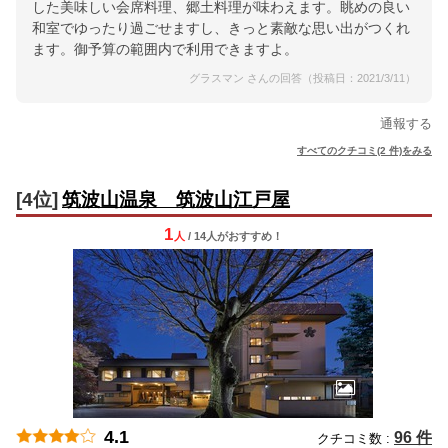
した美味しい会席料理、郷土料理が味わえます。眺めの良い
和室でゆったり過ごせますし、きっと素敵な思い出がつくれ
ます。御予算の範囲内で利用できますよ。
グラスマン さんの回答（投稿日：2021/3/11）
通報する
すべてのクチコミ(2 件)をみる
[4位]
筑波山温泉 筑波山江戸屋
1
人
/ 14人
が
おすすめ！
4.1
96 件
クチコミ数 :