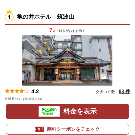
亀の井ホテル 筑波山
7
人
/ 14人
が
おすすめ！
4.2
83 件
クチコミ数 :
茨城県つくば市筑波1050-1
地図
料金を表示
割引クーポンをチェック