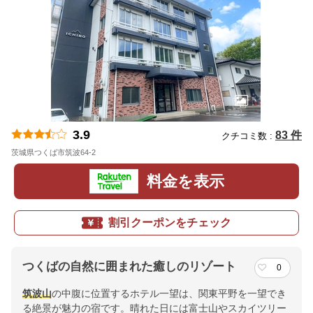
3.9
83 件
クチコミ数 :
茨城県つくば市筑波64-2
地図
料金を表示
割引クーポンをチェック
つくばの自然に囲まれた癒しのリゾート
0
筑波山
の中腹に位置するホテル一望は、関東平野を一望でき
る絶景が魅力の宿です。晴れた日には富士山やスカイツリー