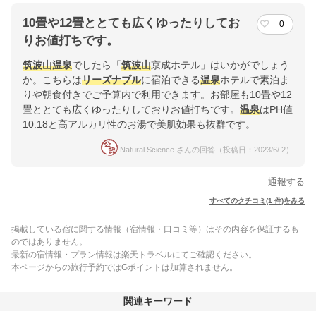
10畳や12畳ととても広くゆったりしてお
0
りお値打ちです。
筑波山
温泉
でしたら「
筑波山
京成ホテル」はいかがでしょう
か。こちらは
リーズナブル
に宿泊できる
温泉
ホテルで素泊ま
りや朝食付きでご予算内で利用できます。お部屋も10畳や12
畳ととても広くゆったりしておりお値打ちです。
温泉
はPH値
10.18と高アルカリ性のお湯で美肌効果も抜群です。
Natural Science さんの回答（投稿日：2023/6/ 2）
通報する
すべてのクチコミ(1 件)をみる
掲載している宿に関する情報（宿情報・口コミ等）はその内容を保証するも
のではありません。
最新の宿情報・プラン情報は楽天トラベルにてご確認ください。
本ページからの旅行予約ではGポイントは加算されません。
関連キーワード