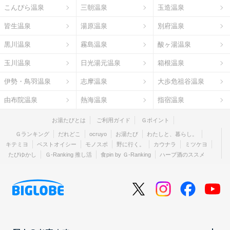
こんぴら温泉
三朝温泉
玉造温泉
皆生温泉
湯原温泉
別府温泉
黒川温泉
霧島温泉
酸ヶ湯温泉
玉川温泉
日光湯元温泉
箱根温泉
伊勢・鳥羽温泉
志摩温泉
大歩危祖谷温泉
由布院温泉
熱海温泉
指宿温泉
お湯たびとは
ご利用ガイド
Ｇポイント
Ｇランキング
だれどこ
ocruyo
お湯たび
わたしと、暮らし。
キテミヨ
ベストオイシー
モノスポ
野に行く。
カウナラ
ミツケヨ
たびゆかし
Ｇ-Ranking 推し活
食pin by Ｇ-Ranking
ハーブ酒のススメ