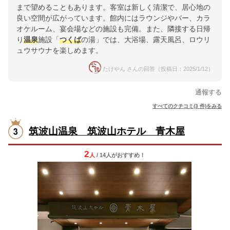
まで望めることもあります。客室は新しく清潔で、居心地の
良い空間が広がっています。館内にはラウンジやバー、カラ
オケルーム、宴会場などの施設も完備。また、隣接する日帰
り
温泉
施設「
つくば
の湯」では、大浴場、露天風呂、ロウリ
ュウサウナを楽しめます。
たけやん さんの回答（投稿日：2025/1/12）
通報する
すべてのクチコミ(3 件)をみる
筑波山温泉 筑波山ホテル 青木屋
2
人
/ 14人
が
おすすめ！