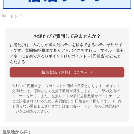
トップ
お湯たびで質問してみませんか？
お湯たびは、みんなが選んだホテルを検索できるホテル予約サイ
トです。質問/回答機能で相互アドバイスをすれば、マイル・電子
マネーに交換できるＧポイント(1Ｇポイント＝1円相当)がどんど
んたまる！
新規登録（無料）はこちら
※1Ｇ＝1円相当は、Ｇポイントの価値の目安となります。ポイント
交換時には、原則として交換手数料が発生します。（一部の交換パ
ートナーを除く）また、交換レートや最低交換数量がパートナーご
とに設定されているため、実質的には1円相当を下回ります。（一部
下回らない場合もございます）詳細は各パートナー毎の交換詳細ペ
ージをご確認ください。
温泉地から探す