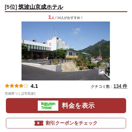
[5位]
筑波山京成ホテル
1
人
/ 14人
が
おすすめ！
4.1
134 件
クチコミ数 :
茨城県つくば市筑波1
地図
料金を表示
割引クーポンをチェック