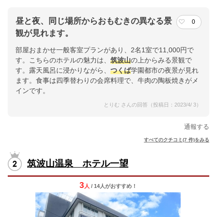
昼と夜、同じ場所からおもむきの異なる景
0
観が見れます。
部屋おまかせ一般客室プランがあり、2名1室で11,000円で
す。こちらのホテルの魅力は、
筑波山
の上からみる景観で
す。露天風呂に浸かりながら、
つくば
学園都市の夜景が見れ
ます。食事は四季替わりの会席料理で、牛肉の陶板焼きがメ
インです。
とりむ さんの回答（投稿日：2023/4/ 3）
通報する
すべてのクチコミ(7 件)をみる
筑波山温泉 ホテル一望
3
人
/ 14人
が
おすすめ！