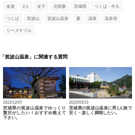
友達
2人
女子
北関東
茨城県
つくば・牛久
つくば
筑波山
筑波山温泉
夏
温泉
温泉宿
リーズナブル
「筑波山温泉」に関連する質問
2022/12/07
2023/03/23
茨城県の筑波山温泉でゆっくり
茨城県の筑波山温泉に男1人旅で
贅沢がしたい！おすすめ教えて
安く・楽しく満喫したい。
下さい。