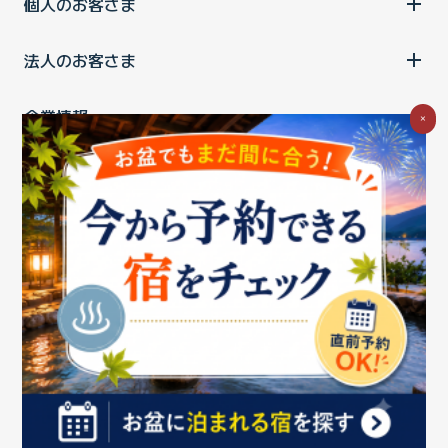
個人のお客さま
法人のお客さま
企業情報
×
ご利用中の方
お問い合わせ
消費税の表示
ウェブアクセシビリティの取り組み
個人情報保護ポリシー
プライバシーポータル
Cookieポリシー
特定商取引法に基づく表記
情報セキュリティ基本方針
商標について
BIGLOBEトップ
Copyright ©BIGLOBE Inc.
2026.
All rights reserved.