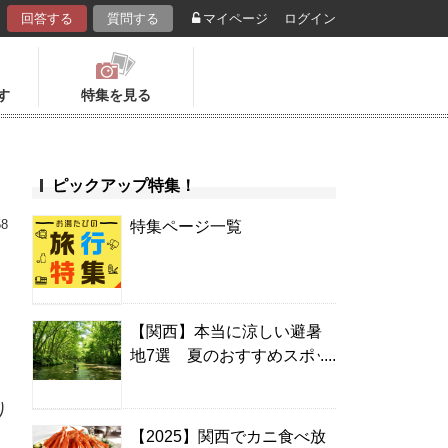
回答する
質問する
マイページ
ログイン
す
特集を見る
ピックアップ特集！
58
特集ページ一覧
【関西】本当に涼しい避暑
地7選 夏のおすすめスポッ
ト＆温泉宿
り
【2025】関西でカニ食べ放