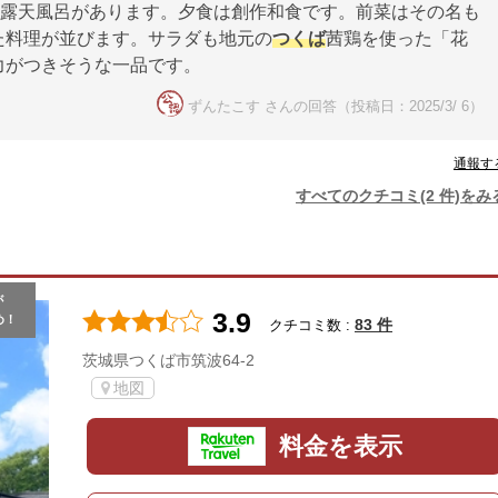
・露天風呂があります。夕食は創作和食です。前菜はその名も
た料理が並びます。サラダも地元の
つくば
茜鶏を使った「花
力がつきそうな一品です。
ずんたこす さんの回答（投稿日：2025/3/ 6）
通報す
すべてのクチコミ(2 件)をみ
が
3.9
め！
83 件
クチコミ数 :
茨城県つくば市筑波64-2
地図
料金を表示