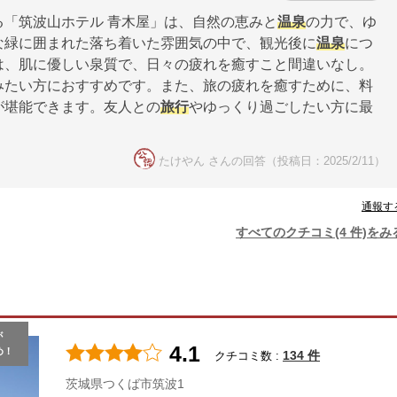
「筑波山ホテル 青木屋」は、自然の恵みと
温泉
の力で、ゆ
な緑に囲まれた落ち着いた雰囲気の中で、観光後に
温泉
につ
は、肌に優しい泉質で、日々の疲れを癒すこと間違いなし。
みたい方におすすめです。また、旅の疲れを癒すために、料
が堪能できます。友人との
旅行
やゆっくり過ごしたい方に最
たけやん さんの回答（投稿日：2025/2/11）
通報す
すべてのクチコミ(4 件)をみ
が
4.1
め！
134 件
クチコミ数 :
茨城県つくば市筑波1