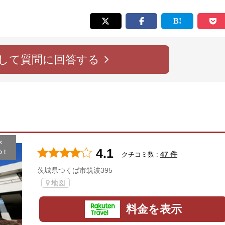
して質問に回答する
が
4.1
め！
47 件
クチコミ数 :
茨城県つくば市筑波395
地図
料金を表示