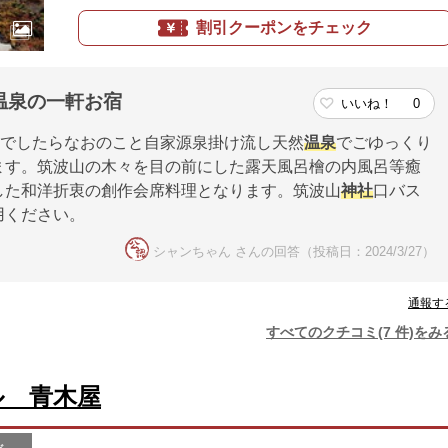
割引クーポンをチェック
温泉の一軒お宿
いいね！
0
でしたらなおのこと自家源泉掛け流し天然
温泉
でごゆっくり
ます。筑波山の木々を目の前にした露天風呂檜の内風呂等癒
した和洋折衷の創作会席料理となります。筑波山
神社
口バス
用ください。
シャンちゃん さんの回答（投稿日：2024/3/27）
通報す
すべてのクチコミ(7 件)をみ
ル 青木屋