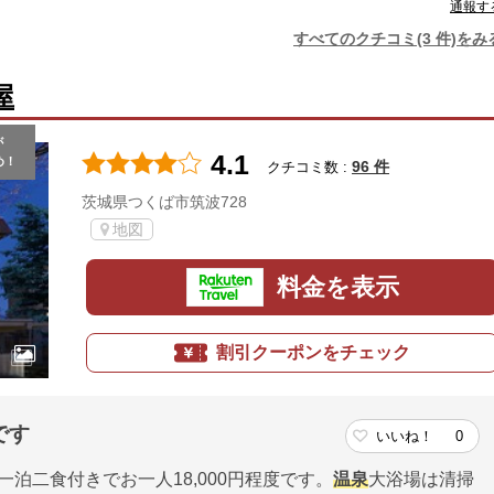
通報す
すべてのクチコミ(3 件)をみ
屋
が
4.1
め！
96 件
クチコミ数 :
茨城県つくば市筑波728
地図
料金を表示
割引クーポンをチェック
です
いいね！
0
一泊二食付きでお一人18,000円程度です。
温泉
大浴場は清掃