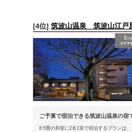
筑波山温泉 筑波山江戸
[4位]
2
人
おすす
ご予算で宿泊できる筑波山温泉の宿
8.5畳の和室に2名1室で宿泊するプランは、