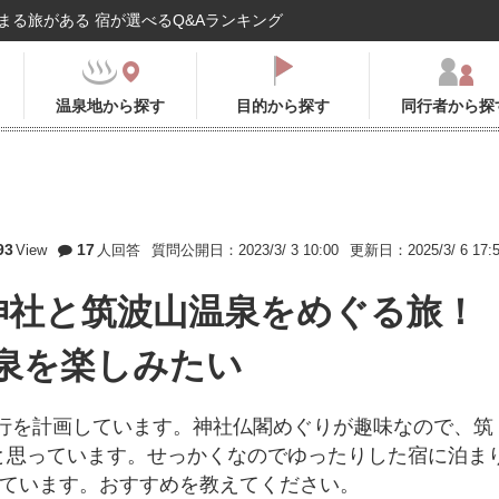
まる旅がある 宿が選べるQ&Aランキング
温泉地から探す
目的から探す
同行者から探
93
17
View
人回答
質問公開日：2023/3/ 3 10:00
更新日：2025/3/ 6 17:
神社と筑波山温泉をめぐる旅！
泉を楽しみたい
旅行を計画しています。神社仏閣めぐりが趣味なので、筑
と思っています。せっかくなのでゆったりした宿に泊ま
考えています。おすすめを教えてください。