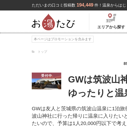
194,449
ただいまの口コミ投稿数
件！温泉からはじ
エリアから探す
本ページはプロモーションを含みます
トップ
8
受付中
GWは筑波山
ゆったりと温
GWは友人と茨城県の筑波山温泉に1泊
波山神社に行った帰りに温泉に入りたい
たいので、予算は1人20,000円以下で