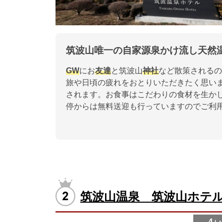
筑波山唯一の自家源泉かけ流し天然
GW
にお
友達
と筑波山
神社
など散策されるの
旅や日頃の疲れをおとりいただきたく思い
されます。お食事はこだわりの食材を生か
停からは無料送迎も行っていますのでご利
筑波山温泉 筑波山ホテ
4