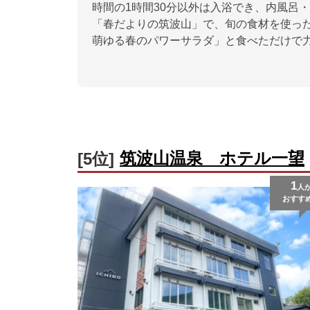
時間の1時間30分以外は入浴でき、内風呂
「春だよりの筑波山」で、旬の食材を使っ
萌ゆる春のパワーサラダ」と食べただけで
筑波山温泉 ホテル一望
[5位]
1
人
おすす