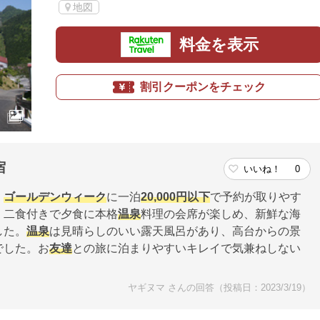
地図
料金を表示
割引クーポンをチェック
宿
いいね！
0
、
ゴールデンウィーク
に一泊
20,000円以下
で予約が取りやす
。二食付きで夕食に本格
温泉
料理の会席が楽しめ、新鮮な海
した。
温泉
は見晴らしのいい露天風呂があり、高台からの景
でした。お
友達
との旅に泊まりやすいキレイで気兼ねしない
ヤギヌマ さんの回答（投稿日：2023/3/19）