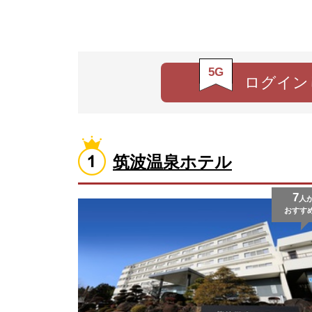
5G
ログイン
筑波温泉ホテル
7
人
おすす