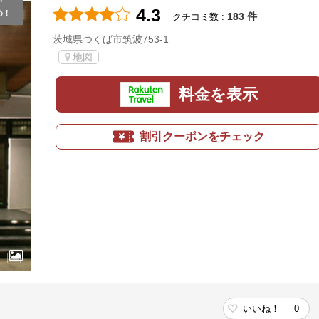
が
4.3
め！
183 件
クチコミ数 :
茨城県つくば市筑波753-1
地図
料金を表示
割引クーポンをチェック
いいね！
0