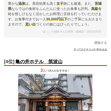
豊かな
温泉
は、美容効果も高く
女子
旅にも最適。また、
茨城
県
ならではの食材をふんだんに使ったお食事も評判。
高級
食
材を惜しげもなく活かしたお料理に舌鼓を打っていただけま
す。お食事付きでお一人
30,000円以下
のご予算にもおさまり
ますので、
思い出
づくりの旅にはぴったりでしょう。
ほっこり法師 さんの回答（投稿日：2021/12/13）
通報する
すべてのクチコミ(2 件)をみる
[4位]
亀の井ホテル 筑波山
2
人
/ 18人
が
おすすめ！