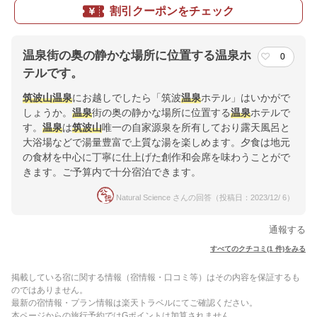
割引クーポンをチェック
温泉街の奥の静かな場所に位置する温泉ホ
0
テルです。
筑波山
温泉
にお越しでしたら「筑波
温泉
ホテル」はいかがで
しょうか。
温泉
街の奥の静かな場所に位置する
温泉
ホテルで
す。
温泉
は
筑波山
唯一の自家源泉を所有しており露天風呂と
大浴場などで湯量豊富で上質な湯を楽しめます。夕食は地元
の食材を中心に丁寧に仕上げた創作和会席を味わうことがで
きます。ご予算内で十分宿泊できます。
Natural Science さんの回答（投稿日：2023/12/ 6）
通報する
すべてのクチコミ(1 件)をみる
掲載している宿に関する情報（宿情報・口コミ等）はその内容を保証するも
のではありません。
最新の宿情報・プラン情報は楽天トラベルにてご確認ください。
本ページからの旅行予約ではGポイントは加算されません。