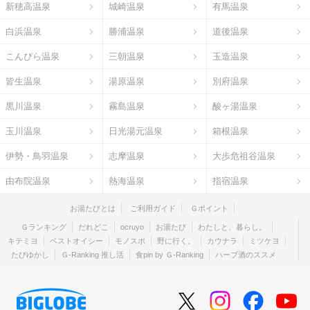
新穂高温泉
城崎温泉
有馬温泉
白浜温泉
勝浦温泉
道後温泉
こんぴら温泉
三朝温泉
玉造温泉
皆生温泉
湯原温泉
別府温泉
黒川温泉
霧島温泉
酸ヶ湯温泉
玉川温泉
日光湯元温泉
箱根温泉
伊勢・鳥羽温泉
志摩温泉
大歩危祖谷温泉
由布院温泉
熱海温泉
指宿温泉
お湯たびとは
ご利用ガイド
Ｇポイント
Ｇランキング
だれどこ
ocruyo
お湯たび
わたしと、暮らし。
キテミヨ
ベストオイシー
モノスポ
野に行く。
カウナラ
ミツケヨ
たびゆかし
Ｇ-Ranking 推し活
食pin by Ｇ-Ranking
ハーブ酒のススメ