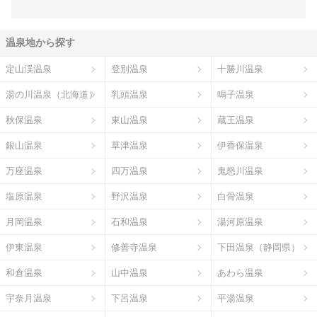
温泉地から探す
定山渓温泉
登別温泉
十勝川温泉
湯の川温泉（北海道）
乳頭温泉
鳴子温泉
秋保温泉
東山温泉
蔵王温泉
銀山温泉
草津温泉
伊香保温泉
万座温泉
四万温泉
鬼怒川温泉
塩原温泉
野沢温泉
白骨温泉
月岡温泉
石和温泉
湯河原温泉
伊東温泉
修善寺温泉
下田温泉（静岡県）
和倉温泉
山中温泉
あわら温泉
宇奈月温泉
下呂温泉
平湯温泉