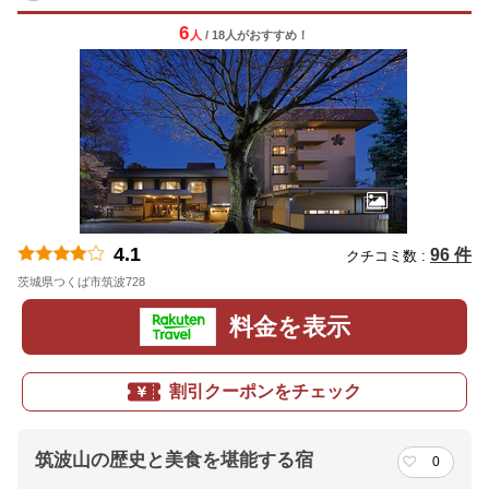
6
人
/ 18人
が
おすすめ！
4.1
96 件
クチコミ数 :
茨城県つくば市筑波728
地図
料金を表示
割引クーポンをチェック
筑波山の歴史と美食を堪能する宿
0