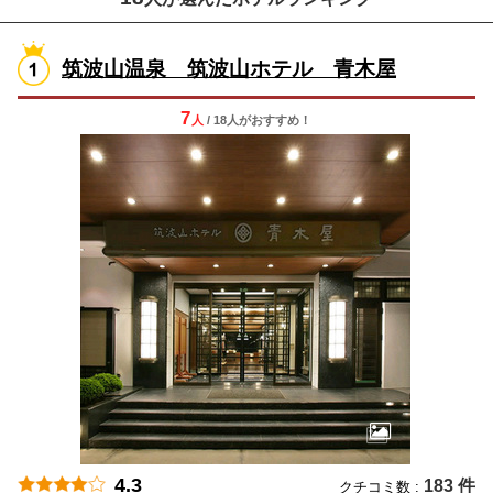
筑波山温泉 筑波山ホテル 青木屋
7
人
/ 18人
が
おすすめ！
4.3
183 件
クチコミ数 :