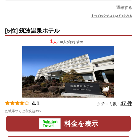
通報する
すべてのクチコミ(2 件)をみる
[5位]
筑波温泉ホテル
1
人
/ 18人
が
おすすめ！
4.1
47 件
クチコミ数 :
茨城県つくば市筑波395
地図
料金を表示