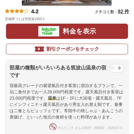
4.2
82 件
クチコミ数 :
茨城県つくば市筑波1050-1
地図
料金を表示
割引クーポンをチェック
部屋の種類がいろいろある筑波山温泉の宿
0
です
宿最高グレードの展望風呂付き客室に宿泊するプランで、一
泊二食付きでお一人28,000円程度です。露天風呂付き客室は
23,000円程度です。
温泉
は1F・2Fに大浴場・露天風呂、7F
にインフィニティ露天風呂があり男女入れ替え制です。食事
は二食ともビュッフェです。常陸牛の焼しゃぶ・あんこうの
唐揚げ、といった地元の食材を使った料理があります。
ずんたこす さんの回答（投稿日：2025/2/ 2）