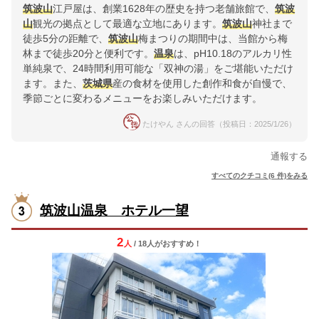
筑波山
江戸屋は、創業1628年の歴史を持つ老舗旅館で、
筑波
山
観光の拠点として最適な立地にあります。
筑波山
神社まで
徒歩5分の距離で、
筑波山
梅まつりの期間中は、当館から梅
林まで徒歩20分と便利です。
温泉
は、pH10.18のアルカリ性
単純泉で、24時間利用可能な「双神の湯」をご堪能いただけ
ます。また、
茨城県
産の食材を使用した創作和食が自慢で、
季節ごとに変わるメニューをお楽しみいただけます。
たけやん さんの回答（投稿日：2025/1/26）
通報する
すべてのクチコミ(6 件)をみる
筑波山温泉 ホテル一望
2
人
/ 18人
が
おすすめ！