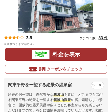
3.9
83 件
クチコミ数 :
茨城県つくば市筑波64-2
地図
料金を表示
割引クーポンをチェック
関東平野を一望する絶景の温泉宿
0
彩香の宿一望は、自然豊かな
筑波山
を背に、どこまでも広が
る関東平野の絶景を一望する
筑波山
温泉
の宿。素晴らしい景
色は、開放的な露天風呂や広々とした客室からもお楽しみい
ただけますので、存分に旅情を漫喫していただけます。効能