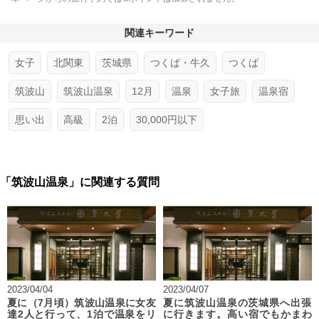
関連キーワード
女子
北関東
茨城県
つくば・牛久
つくば
筑波山
筑波山温泉
12月
温泉
女子旅
温泉宿
思い出
高級
2泊
30,000円以下
「筑波山温泉」に関連する質問
2023/04/04
2023/04/07
夏に（7月頃）筑波山温泉に女友
夏に筑波山温泉の茨城県へ出張
達2人と行って、1泊で温泉をリ
に行きます。高い宿でもかまわ