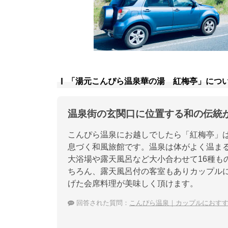
「湯元こんぴら温泉華の湯 紅梅亭」につ
温泉街の玄関口に位置する和の伝統
こんぴら温泉にお越しでしたら「紅梅亭」
息づく和風旅館です。温泉は体がよく温ま
大浴場や露天風呂など大小合わせて16種も
ちろん、露天風呂付の客室もありカップル
げた会席料理が美味しく頂けます。
回答された質問：
こんぴら温泉｜カップルにおす