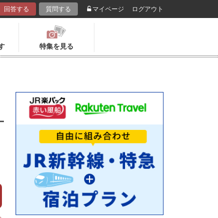
回答する
質問する
マイページ
ログアウト
す
特集を見る