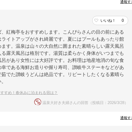
通報す
いいね！
0
ば、紅梅亭をおすすめします。こんぴらさんの目の前にある
はライトアップがされ綺麗です。夏にはプールもあったり館
めます。温泉は山々の大自然に囲まれた素晴らしい露天風呂
入る露天風呂は格別です。湯質は柔らかく身体がいつまでも
風呂があり女性には大好評です。お料理は地産地消の旬な食
の幸である海鮮お造りや握り寿司、讃岐牛ステーキなどがあ
で茹でた讃岐うどんは絶品です。リピートしたくなる素晴ら
い。
おすすめ！春休みに泊まれる宿は？
温泉大好き夫婦さんの回答（投稿日：2026/3/28）
通報す