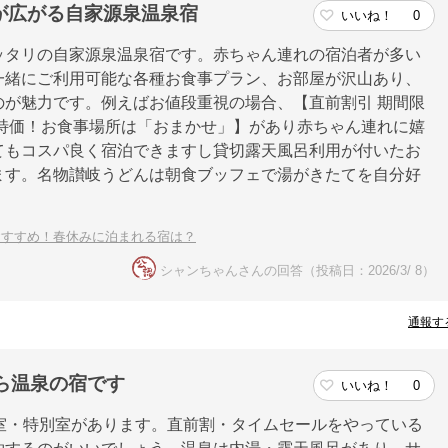
が広がる自家源泉温泉宿
いいね！
0
ッタリの自家源泉温泉宿です。赤ちゃん連れの宿泊者が多い
一緒にご利用可能な各種お食事プラン、お部屋が沢山あり、
が魅力です。例えばお値段重視の場合、【直前割引 期間限
の大特価！お食事場所は「おまかせ」】があり赤ちゃん連れに嬉
てもコスパ良く宿泊できますし貸切露天風呂利用が付いたお
ます。名物讃岐うどんは朝食ブッフェで湯がきたてを自分好
おすすめ！春休みに泊まれる宿は？
シャンちゃんさんの回答（投稿日：2026/3/ 8）
通報す
ら温泉の宿です
いいね！
0
室・特別室があります。直前割・タイムセールをやっている