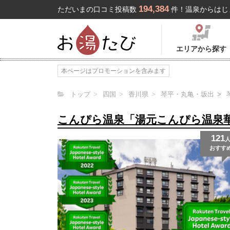
194,384
ただいまの口コミ投稿数
件！温泉からはじ
エリアから探す
本ページはプロモーションを含みます
トップ
四国
香川県
琴平・丸亀・坂出
こんぴら温泉「湯元こんぴら温泉
121
おすす