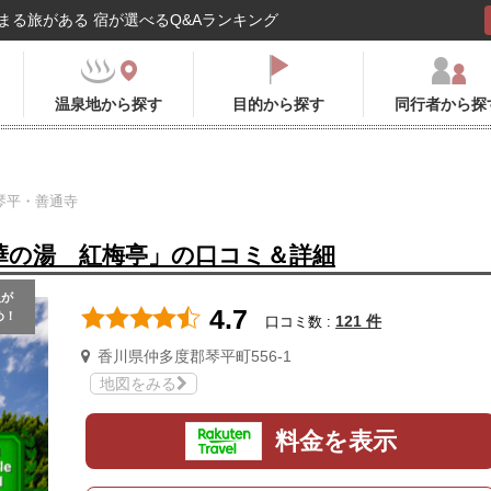
まる旅がある 宿が選べるQ&Aランキング
温泉地から探す
目的から探す
同行者から探
琴平・善通寺
華の湯 紅梅亭」の口コミ＆詳細
人
が
4.7
め！
121 件
口コミ数 :
香川県仲多度郡琴平町556-1
地図をみる
料金を表示