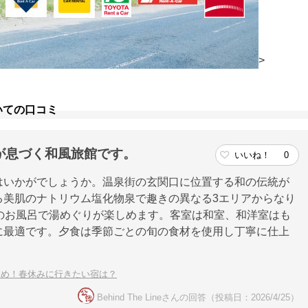
>
いての口コミ
が息づく和風旅館です。
いいね！
0
はいかがでしょうか。温泉街の玄関口に位置する和の伝統が
る美肌のナトリウム塩化物泉で趣きの異なる3エリアからなり
のお風呂で湯めぐりが楽しめます。客室は和室、和洋室はも
に最適です。夕食は季節ごとの旬の食材を使用し丁寧に仕上
すめ！春休みに行きたい宿は？
Behind The Lineさんの回答（投稿日：2026/4/25）