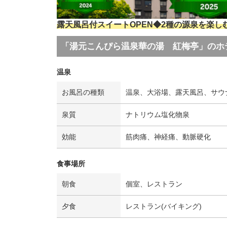
露天風呂付スイートOPEN◆2種の源泉を楽し
「湯元こんぴら温泉華の湯 紅梅亭」のホ
温泉
お風呂の種類
温泉、大浴場、露天風呂、サウ
泉質
ナトリウム塩化物泉
効能
筋肉痛、神経痛、動脈硬化
食事場所
朝食
個室、レストラン
夕食
レストラン(バイキング)