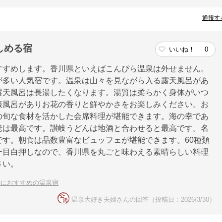
通報す
しめる宿
いいね！
0
すすめします。香川県といえばこんぴら温泉は外せません。
が多い人気宿です。温泉は山々を見ながら入る露天風呂があ
露天風呂は長湯したくなります。湯質は柔らかく身体がいつ
薇風呂がありお花の香りと鮮やかさをお楽しみください。お
の旬な食材を活かした会席料理が堪能できます。海の幸であ
老は最高です。讃岐うどんは地酒と合わせると最高です。名
す。朝食は品数豊富なビュッフェが堪能できます。60種類
ー目白押しなので、香川県を丸ごと味わえる素晴らしい料理
さい。
ルにおすすめの温泉宿
温泉大好き夫婦さんの回答（投稿日：2026/3/30）