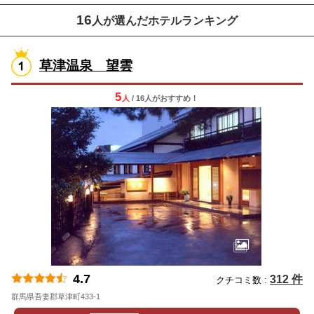
16
人が選んだホテルランキング
草津温泉 望雲
5
人
/ 16人
が
おすすめ！
4.7
312 件
クチコミ数 :
群馬県吾妻郡草津町433-1
地図