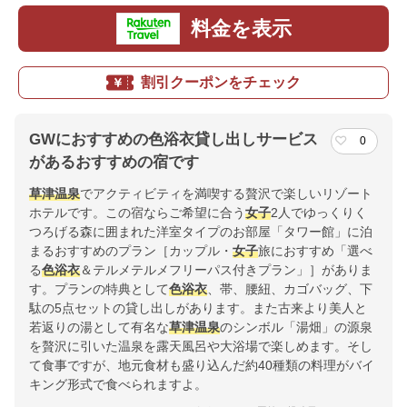
料金を表示
割引クーポンをチェック
GWにおすすめの色浴衣貸し出しサービス
0
があるおすすめの宿です
草津温泉
でアクティビティを満喫する贅沢で楽しいリゾート
ホテルです。この宿ならご希望に合う
女子
2人でゆっくりく
つろげる森に囲まれた洋室タイプのお部屋「タワー館」に泊
まるおすすめのプラン［カップル・
女子
旅におすすめ「選べ
る
色浴衣
＆テルメテルメフリーパス付きプラン」］がありま
す。プランの特典として
色浴衣
、帯、腰紐、カゴバッグ、下
駄の5点セットの貸し出しがあります。また古来より美人と
若返りの湯として有名な
草津温泉
のシンボル「湯畑」の源泉
を贅沢に引いた温泉を露天風呂や大浴場で楽しめます。そし
て食事ですが、地元食材も盛り込んだ約40種類の料理がバイ
キング形式で食べられますよ。