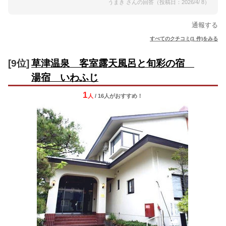
うまき さんの回答（投稿日：2026/4/ 8）
通報する
すべてのクチコミ(1 件)をみる
[9位]
草津温泉 客室露天風呂と旬彩の宿
湯宿 いわふじ
1
人
/ 16人
が
おすすめ！