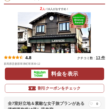
2
人
/ 16人
が
おすすめ！
4.8
13 件
クチコミ数 :
群馬県吾妻郡草津町草津39-12
地図
料金を表示
割引クーポンをチェック
全7室好立地＆素敵な女子旅プランがある
0