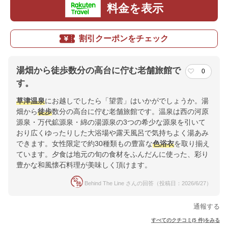
料金を表示
割引クーポンをチェック
湯畑から徒歩数分の高台に佇む老舗旅館で
0
す。
草津温泉
にお越しでしたら「望雲」はいかがでしょうか。湯
畑から
徒歩
数分の高台に佇む老舗旅館です。温泉は西の河原
源泉・万代鉱源泉・綿の湯源泉の3つの希少な源泉を引いて
おり広くゆったりした大浴場や露天風呂で気持ちよく湯あみ
できます。女性限定で約30種類もの豊富な
色浴衣
を取り揃え
ています。夕食は地元の旬の食材をふんだんに使った、彩り
豊かな和風懐石料理が美味しく頂けます。
Behind The Line さんの回答（投稿日：2026/6/27）
通報する
すべてのクチコミ(5 件)をみる