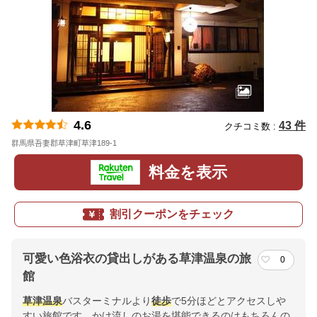
4.6
43 件
クチコミ数 :
群馬県吾妻郡草津町草津189-1
地図
料金を表示
割引クーポンをチェック
可愛い色浴衣の貸出しがある草津温泉の旅
0
館
草津温泉
バスターミナルより
徒歩
で5分ほどとアクセスしや
すい旅館です。かけ流しのお湯を堪能できるのはもちろんの