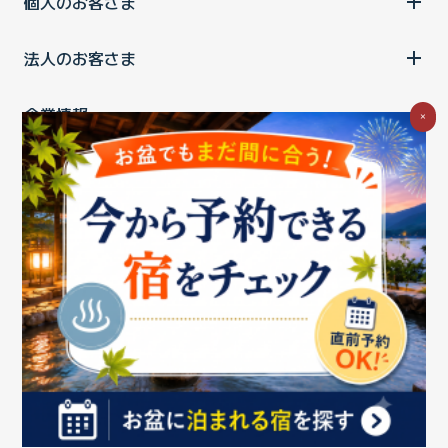
個人のお客さま
法人のお客さま
企業情報
×
ご利用中の方
お問い合わせ
消費税の表示
ウェブアクセシビリティの取り組み
個人情報保護ポリシー
プライバシーポータル
Cookieポリシー
特定商取引法に基づく表記
情報セキュリティ基本方針
商標について
BIGLOBEトップ
Copyright ©BIGLOBE Inc.
2026.
All rights reserved.