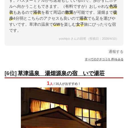
す。バスターミナルから送迎もしているので、歩かずにホテ
ルへ向かうこともできます。（有料ですが）おしゃれな
色浴
衣
もあるので
浴衣
を着て周辺の
散策
が可能です。湯畑まで
徒
歩
4分弱とこちらのアクセスも良いので
浴衣
でも足を運びや
すいです。草津の温泉で
GW
を楽しむ
女子
旅にぴったりな宿
です。
yoshiyo さんの回答（投稿日：2026/4/10）
通報する
すべてのクチコミ(1 件)をみる
[6位]
草津温泉 湯畑源泉の宿 いで湯荘
1
人
/ 16人
が
おすすめ！