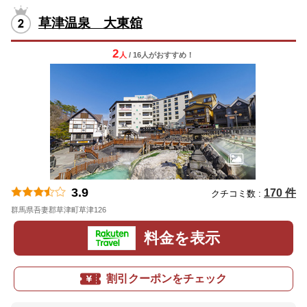
草津温泉 大東舘
2
人
/ 16人
が
おすすめ！
3.9
170 件
クチコミ数 :
群馬県吾妻郡草津町草津126
地図
料金を表示
割引クーポンをチェック