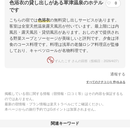
色浴衣の貸し出しがある草津温泉のホテル
0
です
こちらの宿では
色浴衣
の無料貸し出しサービスがあります。
客室は全室天然温泉露天風呂が付いています。最上階には内
風呂・露天風呂・貸切風呂があります。おしのぎで提供され
る野菜スープとソーセージが美味しいと評判です。夕食は洋
食のコース料理です。料理は浅草の老舗ロシア料理店が監修
しており、キャベツロールが名物料理です。
ずんたこす さんの回答（投稿日：2026/4/27）
通報する
すべてのクチコミ(1 件)をみる
掲載している宿に関する情報（宿情報・口コミ等）はその内容を保証するも
のではありません。
最新の宿情報・プラン情報は楽天トラベルにてご確認ください。
本ページからの旅行予約ではGポイントは加算されません。
関連キーワード