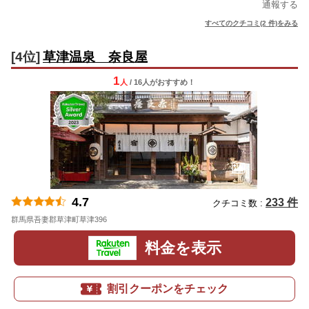
通報する
すべてのクチコミ(2 件)をみる
[4位]
草津温泉 奈良屋
1
人
/ 16人
が
おすすめ！
4.7
233 件
クチコミ数 :
群馬県吾妻郡草津町草津396
地図
料金を表示
割引クーポンをチェック