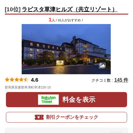
[10位]
ラビスタ草津ヒルズ（共立リゾート）
1
人
/ 16人
が
おすすめ！
4.6
145 件
クチコミ数 :
群馬県吾妻郡草津町草津226-15
地図
料金を表示
割引クーポンをチェック