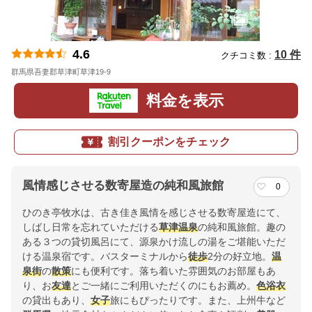
4.6
10 件
クチコミ数 :
群馬県吾妻郡草津町草津19-9
地図
料金を表示
割引クーポンをチェック
風情感じさせる数寄屋造の純和風旅館
0
ひのき亭牧水は、古き佳き風情を感じさせる数寄屋造にて、
しばし日常を忘れていただける
草津温泉
の純和風旅館。趣の
ある３つの貸切風呂にて、源泉かけ流しの湯をご堪能いただ
ける温泉宿です。バスターミナルから
徒歩
2分の好立地。
温
泉街
の
散策
にも便利です。落ち着いた雰囲気のお部屋もあ
り、お
友達
とご一緒にご利用いただくのにもお薦め。
色浴衣
の貸出もあり、
女子
旅にもぴったりです。また、上州牛など