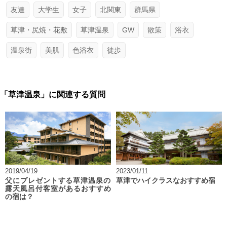
友達
大学生
女子
北関東
群馬県
草津・尻焼・花敷
草津温泉
GW
散策
浴衣
温泉街
美肌
色浴衣
徒歩
「草津温泉」に関連する質問
2019/04/19
2023/01/11
父にプレゼントする草津温泉の
草津でハイクラスなおすすめ宿
露天風呂付客室があるおすすめ
の宿は？