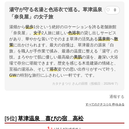
湯守が守る名湯と色浴衣で巡る。草津温泉
0
「奈良屋」の女子旅
湯畑から
徒歩
1分という絶好のロケーションを誇る老舗旅館
「奈良屋」。
女子
2人旅に嬉しい
色浴衣
の貸し出しサービス
があり、華やかな装いでそのまま草津の活気ある
温泉街
へ
散
策
に出かけられます。最大の自慢は、草津最古の源泉「白
旗」を職人が手作業で揉み、最適の温度に整える「湯守」の
技。まろやかで肌に優しい最高級の
美肌
の湯を、趣深い大浴
場で存分に堪能できます。歴史を感じる木造建築の情緒と、
至福の湯浴み、そして
浴衣
姿での思い出作りがすべて叶う、
GW
の特別な旅行にふさわしい一軒です。です。
カタナまつり さんの回答（投稿日：2026/4/ 7）
通報する
すべてのクチコミ(1 件)をみる
[5位]
草津温泉 喜びの宿 高松
1