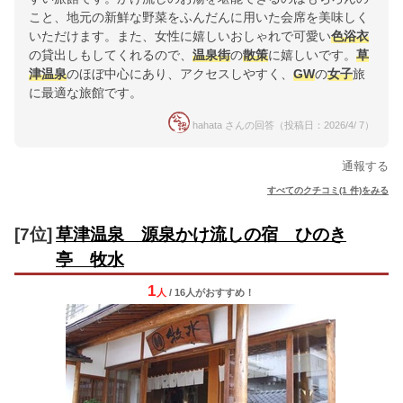
こと、地元の新鮮な野菜をふんだんに用いた会席を美味しく
いただけます。また、女性に嬉しいおしゃれで可愛い
色浴衣
の貸出しもしてくれるので、
温泉街
の
散策
に嬉しいです。
草
津温泉
のほぼ中心にあり、アクセスしやすく、
GW
の
女子
旅
に最適な旅館です。
hahata さんの回答（投稿日：2026/4/ 7）
通報する
すべてのクチコミ(1 件)をみる
[7位]
草津温泉 源泉かけ流しの宿 ひのき
亭 牧水
1
人
/ 16人
が
おすすめ！