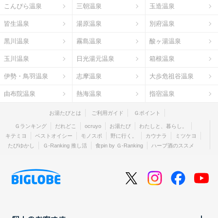
こんぴら温泉
三朝温泉
玉造温泉
皆生温泉
湯原温泉
別府温泉
黒川温泉
霧島温泉
酸ヶ湯温泉
玉川温泉
日光湯元温泉
箱根温泉
伊勢・鳥羽温泉
志摩温泉
大歩危祖谷温泉
由布院温泉
熱海温泉
指宿温泉
お湯たびとは
ご利用ガイド
Ｇポイント
Ｇランキング
だれどこ
ocruyo
お湯たび
わたしと、暮らし。
キテミヨ
ベストオイシー
モノスポ
野に行く。
カウナラ
ミツケヨ
たびゆかし
Ｇ-Ranking 推し活
食pin by Ｇ-Ranking
ハーブ酒のススメ