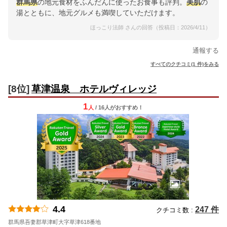
群馬県
の地元食材をふんだんに使ったお食事も評判。
美肌
の
湯とともに、地元グルメも満喫していただけます。
ほっこり法師 さんの回答（投稿日：2026/4/11）
通報する
すべてのクチコミ(1 件)をみる
[8位]
草津温泉 ホテルヴィレッジ
1
人
/ 16人
が
おすすめ！
4.4
247 件
クチコミ数 :
群馬県吾妻郡草津町大字草津618番地
地図