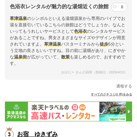
色浴衣レンタルが魅力的な湯畑近くの旅館
0
草津温泉
のシンボルといえる湯畑源泉から専用のパイプでお
湯を直接引いているこちらの旅館はどうでしょうか。なんと
いってもうれしいサービスとして
色浴衣
のレンタルサービス
があることですね。男女さまざまなサイズやデザインが用意
されていますよ。
草津温泉
バスターミナルから
徒歩
5分とい
う立地の良さもいいですね。目の前に湯畑があり、にぎやか
な
温泉街
が広がっていて、
散策
も楽しめるので、おすすめで
す。
おがにー さんの回答（投稿日：2026/4/13）
通報する
すべてのクチコミ(2 件)をみる
お宿 ゆきずみ