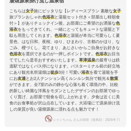
湯畑源泉掛け流し温泉宿
こちらは
女子
旅にピッタリな【レディースプラン 素敵な
女子
旅プランおしゃれ
色浴衣
と湯籠セット付き＜部屋出し軽朝食
付＞】がありチェックイン後、お部屋にご希望のお洒落な
色
浴衣
をもってきてくれ、一緒にとってもキュートな湯籠と下
駄も用意してくれます。
色浴衣
と湯籠が本当に可愛らしく夏
景色、はな日和、夜桜、ゆり、ひまわり、古都のかほり、な
ごみ、櫻づくし、花てまり、あじさいからご自身がお好きな
色浴衣
を選択できるのが一押しポイントです。
色浴衣
お目当
てでしたら是非おすすめいたします。
草津温泉
の最寄りは鉄
道駅ではなくバス停になります。バスターミナル前の好立地
にあり観光名所湯畑は
徒歩
3分！可愛い
浴衣
を着て湯籠を手
にお
友達
とお2人テンション高くルンルン気分で観光＆
散策
ができます。全7室のみの静かな心落ち着く環境の中、比較
的新しい綺麗な洋風をモダンとしたデザインのお部屋でゆっ
くり寛げ、お部屋で朝食を召し上がれます。夕食は近くに美
食のお食事処が沢山点在しています。大浴場にて源泉掛け流
しの泉質が良い湯畑源泉に浸れる点も魅力です！
シャンちゃん さんの回答（投稿日：2026/4/ 7）