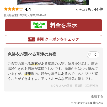
4.4
44 件
クチコミ数 :
群馬県吾妻郡草津町大字草津249-44
地図
料金を表示
割引クーポンをチェック
色浴衣が選べる草津のお宿
0
ご希望の選べる
浴衣
がある草津のお宿。源泉掛け流し、露天
風呂付きのお部屋が素晴らしいです。湯畑からは少々離れて
いますが、
徒歩
圏内。静かな場所にあるので、のんびりと寛
ぐことができますよ。アットホームな雰囲気も魅力です。
まぐろ さんの回答（投稿日：2026/4/13）
通報する
すべてのクチコミ(1 件)をみる