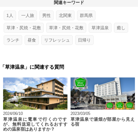
関連キーワード
1人
一人旅
男性
北関東
群馬県
草津・尻焼・花敷
草津・尻焼・花敷
草津温泉
癒し
ランチ
昼食
リフレッシュ
日帰り
「草津温泉」に関連する質問
2024/06/10
2023/03/05
草津温泉に電車で行くのです
草津温泉で湯畑が部屋から見え
が、無料送迎してくれるおすす
る宿
めの温泉宿はありますか？