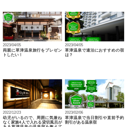
2023/04/05
2023/04/05
両親に草津温泉旅行をプレゼン
草津温泉で連泊におすすめの宿
トしたい！
は？
2022/12/23
2023/02/06
幼児がいるので、周囲に気兼ね
草津温泉で当日割引や直前予約
なく家族4人で入れる貸切風呂が
割引がある温泉宿
ある草津温泉の温泉宿を教えて