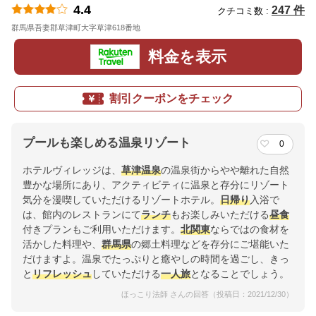
4.4
247 件
クチコミ数 :
群馬県吾妻郡草津町大字草津618番地
地図
料金を表示
割引クーポンをチェック
プールも楽しめる温泉リゾート
0
ホテルヴィレッジは、
草津温泉
の温泉街からやや離れた自然
豊かな場所にあり、アクティビティに温泉と存分にリゾート
気分を漫喫していただけるリゾートホテル。
日帰り
入浴で
は、館内のレストランにて
ランチ
もお楽しみいただける
昼食
付きプランもご利用いただけます。
北関東
ならではの食材を
活かした料理や、
群馬県
の郷土料理などを存分にご堪能いた
だけますよ。温泉でたっぷりと癒やしの時間を過ごし、きっ
と
リフレッシュ
していただける
一人旅
となることでしょう。
ほっこり法師 さんの回答（投稿日：2021/12/30）