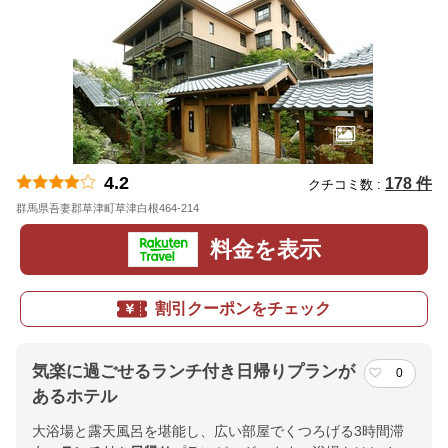
4.2
178 件
クチコミ数 :
群馬県吾妻郡草津町草津白根464-214
地図
料金を表示
割引クーポンをチェック
気楽に過ごせるランチ付き日帰りプランが
0
あるホテル
大浴場と露天風呂を堪能し、広い部屋でくつろげる3時間滞