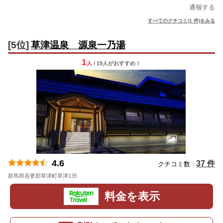
通報する
すべてのクチコミ(1 件)をみる
[5位]
草津温泉 源泉一乃湯
1
人
/ 19人
が
おすすめ！
4.6
37 件
クチコミ数 :
群馬県吾妻郡草津町草津135
地図
料金を表示