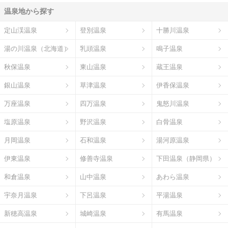
温泉地から探す
定山渓温泉
登別温泉
十勝川温泉
湯の川温泉（北海道）
乳頭温泉
鳴子温泉
秋保温泉
東山温泉
蔵王温泉
銀山温泉
草津温泉
伊香保温泉
万座温泉
四万温泉
鬼怒川温泉
塩原温泉
野沢温泉
白骨温泉
月岡温泉
石和温泉
湯河原温泉
伊東温泉
修善寺温泉
下田温泉（静岡県）
和倉温泉
山中温泉
あわら温泉
宇奈月温泉
下呂温泉
平湯温泉
新穂高温泉
城崎温泉
有馬温泉