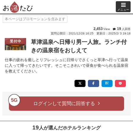
メニュー
本ページはプロモーションを含みます
2,453
19
View
人回答
質問公開日：2021/12/28 16:25
更新日：2025/2/ 3 19:18
草津温泉へ日帰り男一人旅。ランチ付
受付中
きの温泉宿をおしえて
仕事の疲れを癒しとリフレッシュに日帰りでさくっと草津へ行って温泉
に入って帰ってきたいです。そこそこきれいで昼食が食べられる温泉宿
を教えてください。
5G
ログインして質問に回答する
19
人が選んだホテルランキング