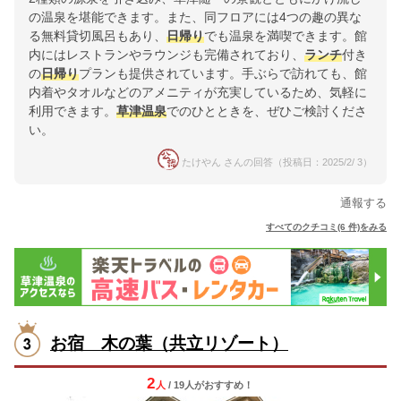
の温泉を堪能できます。また、同フロアには4つの趣の異な
る無料貸切風呂もあり、
日帰り
でも温泉を満喫できます。館
内にはレストランやラウンジも完備されており、
ランチ
付き
の
日帰り
プランも提供されています。手ぶらで訪れても、館
内着やタオルなどのアメニティが充実しているため、気軽に
利用できます。
草津温泉
でのひとときを、ぜひご検討くださ
い。
たけやん さんの回答（投稿日：2025/2/ 3）
通報する
すべてのクチコミ(6 件)をみる
お宿 木の葉（共立リゾート）
2
人
/ 19人
が
おすすめ！