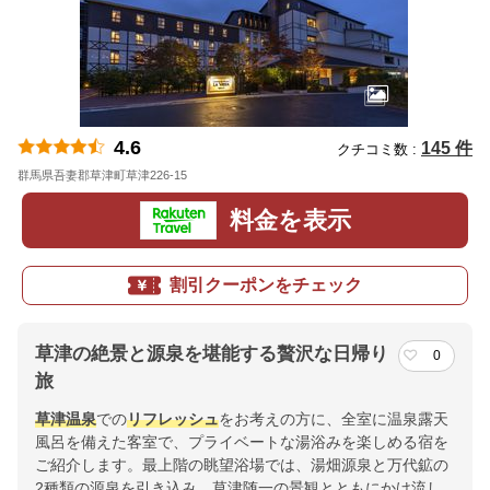
4.6
145 件
クチコミ数 :
群馬県吾妻郡草津町草津226-15
地図
料金を表示
割引クーポンをチェック
草津の絶景と源泉を堪能する贅沢な日帰り
0
旅
草津温泉
での
リフレッシュ
をお考えの方に、全室に温泉露天
風呂を備えた客室で、プライベートな湯浴みを楽しめる宿を
ご紹介します。最上階の眺望浴場では、湯畑源泉と万代鉱の
2種類の源泉を引き込み、草津随一の景観とともにかけ流し