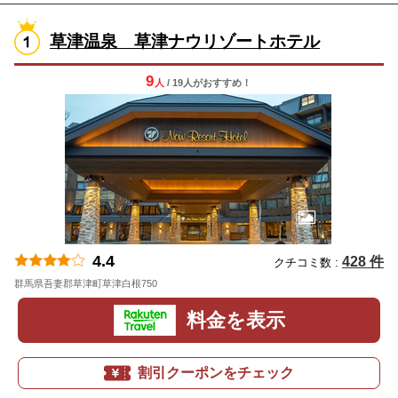
草津温泉 草津ナウリゾートホテル
9
人
/ 19人
が
おすすめ！
4.4
428 件
クチコミ数 :
群馬県吾妻郡草津町草津白根750
地図
料金を表示
割引クーポンをチェック