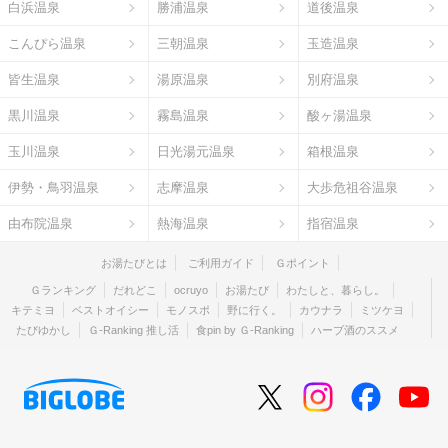
白浜温泉
勝浦温泉
道後温泉
こんぴら温泉
三朝温泉
玉造温泉
皆生温泉
湯原温泉
別府温泉
黒川温泉
霧島温泉
酸ヶ湯温泉
玉川温泉
日光湯元温泉
箱根温泉
伊勢・鳥羽温泉
志摩温泉
大歩危祖谷温泉
由布院温泉
熱海温泉
指宿温泉
お湯たびとは
ご利用ガイド
Ｇポイント
Ｇランキング
だれどこ
ocruyo
お湯たび
わたしと、暮らし。
キテミヨ
ベストオイシー
モノスポ
野に行く。
カウナラ
ミツケヨ
たびゆかし
Ｇ-Ranking 推し活
食pin by Ｇ-Ranking
ハーブ酒のススメ