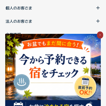
個人のお客さま
法人のお客さま
企業情報
×
ご利用中の方
お問い合わせ
消費税の表示
ウェブアクセシビリティの取り組み
個人情報保護ポリシー
プライバシーポータル
Cookieポリシー
特定商取引法に基づく表記
情報セキュリティ基本方針
商標について
BIGLOBEトップ