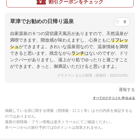
割引クーポンをチェック
草津でお勧めの日帰り温泉
0
自家源泉の６つの貸切露天風呂がありますので、天然温泉が
満喫できます。開放感が味わえますし、心身ともに
リフレッ
シュ
ができますよ。きれいな温泉宿なので、温泉情緒を満喫
できると思います。残念ながら
ランチ
はないのですが、ドリ
ンクバーがありますし、湯上がり処でゆったりと過ごすこと
ができます。きっと、御満足いただけると思いますよ。
グラスマン さんの回答（投稿日：2021/12/29）
通報する
すべてのクチコミ(1 件)をみる
掲載している宿に関する情報（宿情報・口コミ等）はその内容を保証するも
のではありません。
最新の宿情報・プラン情報は楽天トラベルにてご確認ください。
本ページからの旅行予約ではGポイントは加算されません。