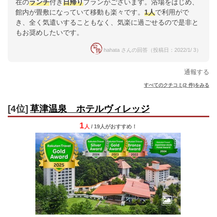
在の
ランチ
付き
日帰り
プランがございます。浴場をはじめ、
館内が畳敷になっていて移動も楽々です。
1人
で利用がで
き、全く気遣いすることもなく、気楽に過ごせるので是非と
もお奨めしたいです。
hahata さんの回答（投稿日：2022/1/ 3）
通報する
すべてのクチコミ(2 件)をみる
[4位]
草津温泉 ホテルヴィレッジ
1
人
/ 19人
が
おすすめ！