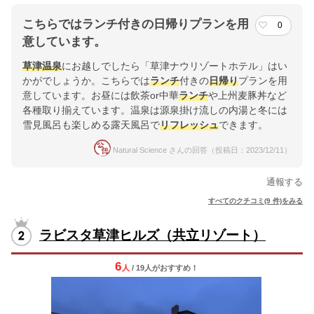
こちらではランチ付きの日帰りプランを用
0
意しています。
草津温泉
にお越しでしたら「草津ナウリゾートホテル」はい
かがでしょうか。こちらでは
ランチ
付きの
日帰り
プランを用
意しています。お昼には飲茶or中華
ランチ
や上州麦豚丼など
各種取り揃えています。温泉は源泉掛け流しの内湯と冬には
雪見風呂も楽しめる露天風呂で
リフレッシュ
できます。
Natural Science さんの回答（投稿日：2023/12/11）
通報する
すべてのクチコミ(9 件)をみる
ラビスタ草津ヒルズ（共立リゾート）
6
人
/ 19人
が
おすすめ！