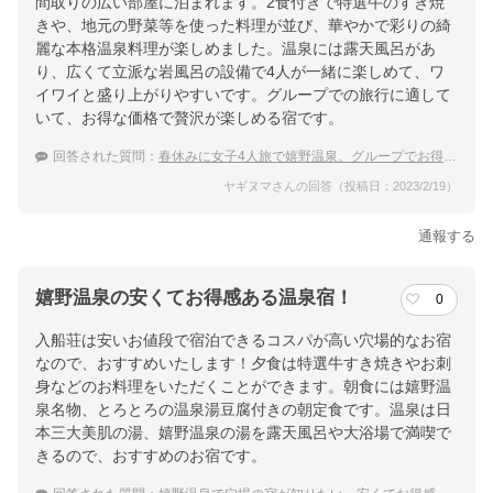
間取りの広い部屋に泊まれます。2食付きで特選牛のすき焼
きや、地元の野菜等を使った料理が並び、華やかで彩りの綺
麗な本格温泉料理が楽しめました。温泉には露天風呂があ
り、広くて立派な岩風呂の設備で4人が一緒に楽しめて、ワ
イワイと盛り上がりやすいです。グループでの旅行に適して
いて、お得な価格で贅沢が楽しめる宿です。
回答された質問：
春休みに女子4人旅で嬉野温泉。グループでお得に泊まれる宿は？
ヤギヌマさんの回答（投稿日：2023/2/19）
通報する
嬉野温泉の安くてお得感ある温泉宿！
0
入船荘は安いお値段で宿泊できるコスパが高い穴場的なお宿
なので、おすすめいたします！夕食は特選牛すき焼きやお刺
身などのお料理をいただくことができます。朝食には嬉野温
泉名物、とろとろの温泉湯豆腐付きの朝定食です。温泉は日
本三大美肌の湯、嬉野温泉の湯を露天風呂や大浴場で満喫で
きるので、おすすめのお宿です。