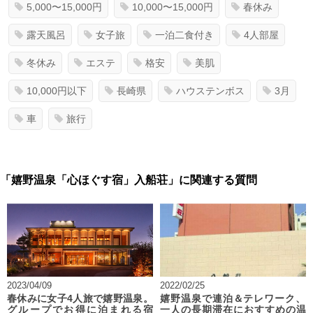
5,000〜15,000円
10,000〜15,000円
春休み
露天風呂
女子旅
一泊二食付き
4人部屋
冬休み
エステ
格安
美肌
10,000円以下
長崎県
ハウステンボス
3月
車
旅行
「嬉野温泉「心ほぐす宿」入船荘」に関連する質問
2023/04/09
2022/02/25
春休みに女子4人旅で嬉野温泉。
嬉野温泉で連泊＆テレワーク、
グループでお得に泊まれる宿
一人の長期滞在におすすめの温