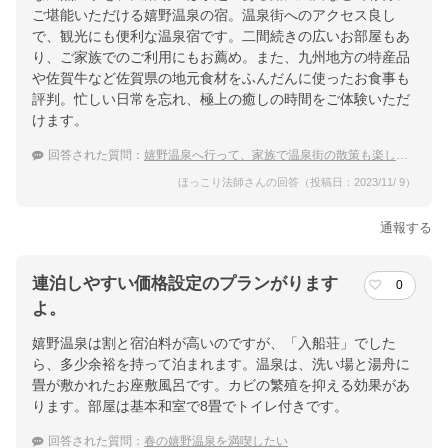
ご堪能いただける嬉野温泉の宿。温泉街へのアクセス良し
で、観光にも便利な温泉宿です。二間続きの広いお部屋もあ
り、ご家族でのご利用にもお薦め。また、九州地方の特産品
や佐賀牛など佐賀県の地元食材をふんだんに使ったお食事も
評判。忙しい日常を忘れ、極上の癒しの時間をご体験いただ
けます。
回答された質問：
嬉野温泉へ行って、家族で温泉街の散策も楽しめる様な温泉街に近い宿を探しています。
ほっこり法師さんの回答（投稿日：2023/11/ 9）
通報する
連泊しやすい価格設定のプランがります
0
よ。
嬉野温泉は割と宿泊料が高いのですが、「入船荘」でした
ら、多少余裕を持って泊まれます。温泉は、洗い場と湯舟に
畳が敷かれたお座敷風呂です。カビの繁殖を抑える効果があ
ります。部屋は基本和室で8畳でトイレ付きです。
回答された質問：
春の嬉野温泉を満喫したい