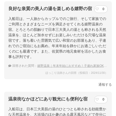
良好な泉質の美人の湯を楽しめる嬉野の宿
0
入船荘は、一人旅からカップルでのご旅行、そして家族での
ご利用とさまざまなニーズを満足させてくれる嬉野温泉の
宿。とろとろの肌触りで日本三大美人の湯とも称される天然
温泉を、ほとんど加水せずにお楽しみいただける穴場な温泉
宿です。落ち着いた雰囲気で広い和室のお部屋もあり、子連
れでのご宿泊にもお薦め。年末年始を静かにお過ごしいただ
くのにも最適です。また、佐賀県の地元食材を活かしたお食
事も評判です。
回答された質問：
嬉野温泉｜年末年始におすすめ！子連れ家族OKの穴場な宿は？
ほっこり法師さんの回答（投稿日：2024/11/30）
通報する
温泉街なかほどにあり観光にも便利な宿
0
入船荘は、日本三大美肌の湯のひとつとも称される効能豊か
な天然温泉を、大浴場のほか趣のある露天風呂などで存分に