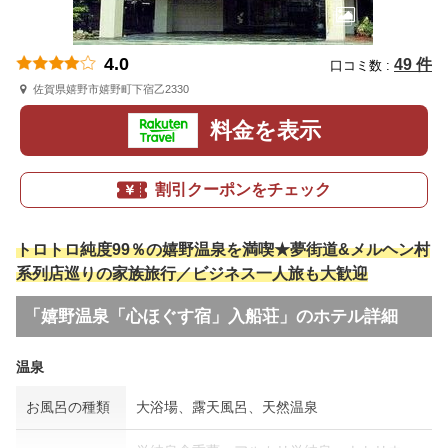
4.0
49 件
口コミ数 :
佐賀県嬉野市嬉野町下宿乙2330
料金を表示
割引クーポンをチェック
トロトロ純度99％の嬉野温泉を満喫★夢街道&メルヘン村
系列店巡りの家族旅行／ビジネス一人旅も大歓迎
「嬉野温泉「心ほぐす宿」入船荘」のホテル詳細
温泉
お風呂の種類
大浴場、露天風呂、天然温泉