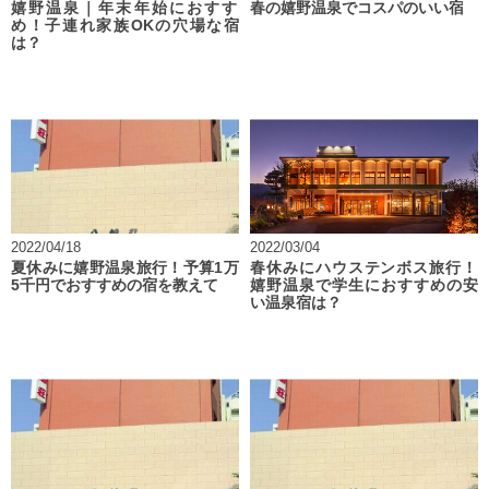
嬉野温泉｜年末年始におすす
春の嬉野温泉でコスパのいい宿
め！子連れ家族OKの穴場な宿
は？
2022/04/18
2022/03/04
夏休みに嬉野温泉旅行！予算1万
春休みにハウステンボス旅行！
5千円でおすすめの宿を教えて！
嬉野温泉で学生におすすめの安
い温泉宿は？