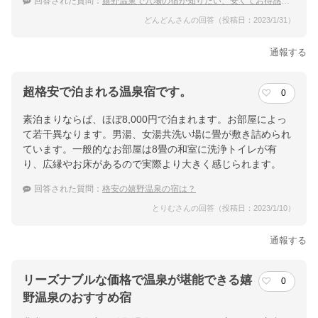
回答された質問：
嬉野温泉で穴場の宿が知りたい、安くてお得感ある温泉宿のおすすめは？
どんどんさんの回答（投稿日：2023/1/31）
通報する
超格安で泊まれる温泉宿です。
0
素泊まりならば、ほぼ8,000円で泊まれます。お部屋によっ
て若干異なります。男湯、女湯共洗い場に畳が敷き詰められ
ています。一般的なお部屋は8畳の和室に洗浄トイレが有
り、広縁やお床があるので実際より大きく感じられます。
回答された質問：
格安の嬉野温泉の宿は？
とりむさんの回答（投稿日：2023/1/10）
通報する
リーズナブルな価格で温泉が堪能できる嬉
0
野温泉のおすすめ宿