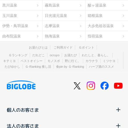
黒川温泉
霧島温泉
酸ヶ湯温泉
玉川温泉
日光湯元温泉
箱根温泉
伊勢・鳥羽温泉
志摩温泉
大歩危祖谷温泉
由布院温泉
熱海温泉
指宿温泉
お湯たびとは
ご利用ガイド
Ｇポイント
Ｇランキング
だれどこ
ocruyo
お湯たび
わたしと、暮らし。
キテミヨ
ベストオイシー
モノスポ
野に行く。
カウナラ
ミツケヨ
たびゆかし
Ｇ-Ranking 推し活
食pin by Ｇ-Ranking
ハーブ酒のススメ
個人のお客さま
法人のお客さま