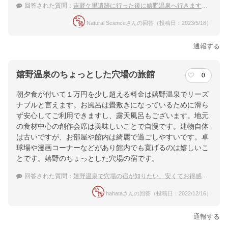
回答された質問：
吉野ケ里遺跡に行った後に嬉野温泉へ行きます。男1人旅でおすすめな温泉宿は？
Natural Scienceさんの回答（投稿日：2023/5/18）
通報する
嬉野温泉のちょっとした穴場の旅館
0
朝夕食が付いて１万円を少し超える料金は嬉野温泉でリーズ
ナブルと言えます。お風呂は畳敷きになっているために滑ら
ず安心してご利用できますし、露天風呂もございます。地元
の食材中心の創作会席は美味しいことで自慢です。建物自体
は古いですが、お部屋や館内は綺麗で過ごしやすいです。卓
球場や漫画コーナーなどがあり館内でも寛げるのは嬉しいこ
とです。嬉野のちょっとした穴場の宿です。
回答された質問：
嬉野温泉で穴場の宿が知りたい、安くてお得感ある温泉宿のおすすめは？
hahataさんの回答（投稿日：2022/12/16）
通報する