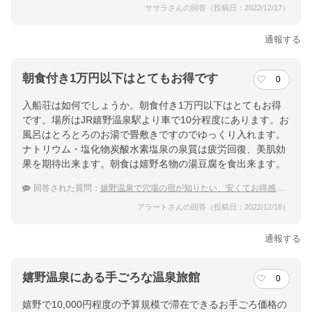
ササラさんの回答（投稿日：2022/12/17）
通報する
朝食付き1万円以下はとてもお得です
0
入船荘は如何でしょうか。朝食付き1万円以下はとてもお得
です。場所はJR嬉野温泉駅より車で10分程度にあります。お
風呂はとろとろのお湯で畳敷きですのでゆっくり入れます。
ナトリウム・塩化物炭酸水素塩泉の泉質は疲労回復、美肌効
果を期待出来ます。朝食は嬉野名物の湯豆腐を食出来ます。
回答された質問：
嬉野温泉で穴場の宿が知りたい、安くてお得感ある温泉宿のおすすめは？
アラートさんの回答（投稿日：2022/12/16）
通報する
嬉野温泉にある手ごろな温泉旅館
0
嬉野で10,000円程度の予算規模で滞在できるお手ごろ価格の