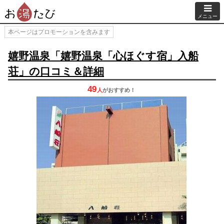
メニュー
本ページはプロモーションを含みます
嬉野温泉「嬉野温泉「心ほぐす宿」入船
荘」の口コミ＆詳細
49
人
が
おすすめ！