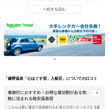
単純泉含重曹、アルカリ単純泉、ナトリウ
泉質
ム・塩化物炭酸水素塩泉
効能
アトピー・湿疹、美容、腰痛
食事場所
朝食
レストラン、食事処
夕食
レストラン、食事処
>
チェックイン・チェックアウト時間
チェックイン
15:00(最終チェックイン：22:00)
「嬉野温泉「心ほぐす宿」入船荘」についての口コミ
チェックアウ
10:00
ト
春旅行におすすめ！お得な連泊割がある気
0
軽に泊まれる格安温泉宿
交通アクセス
こちらは春に連泊で温泉旅行をお考えの方にピッタリな【連