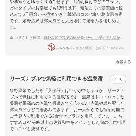
や和室などゆっくり過ごせます。1泊朝食付でどのプラン、
どのタイプのお部屋でも1万円以下、素泊まりの最安値は税
込みで5千円台から宿泊できご希望のコスパ良い格安温泉宿
です。嬉野温泉は露天風呂と大浴場にて湯浴みを愉しめま
す。
回答された質問：
嬉野温泉で穴場の宿が知りたい、安くてお得感ある温泉宿のおすすめは？
シャンちゃんさんの回答（投稿日：2025/6/ 6）
通報する
リーズナブルで気軽に利用できる温泉宿
0
嬉野温泉でしたら「入船荘」はいかがでしょうか。リーズナ
ブルで気軽に利用できる温泉宿です。温泉はトロトロとした
美肌効果高めのお湯で畳敷きで安心の広い内湯や岩を配した
露天風呂などで湯あみできます。お一人からでも宿泊可能で
ご予算内で利用できる2食付きプランを用意しています。お
すすめはA4等級以上の佐賀和牛をメインとした旬の会席料理
でコスパも抜群です。