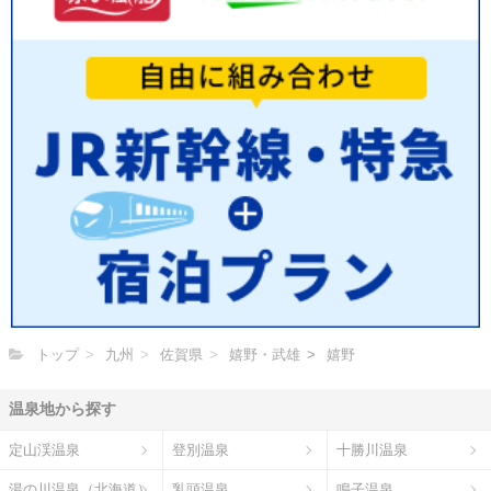
トップ
九州
佐賀県
嬉野・武雄
嬉野
温泉地から探す
定山渓温泉
登別温泉
十勝川温泉
湯の川温泉（北海道）
乳頭温泉
鳴子温泉