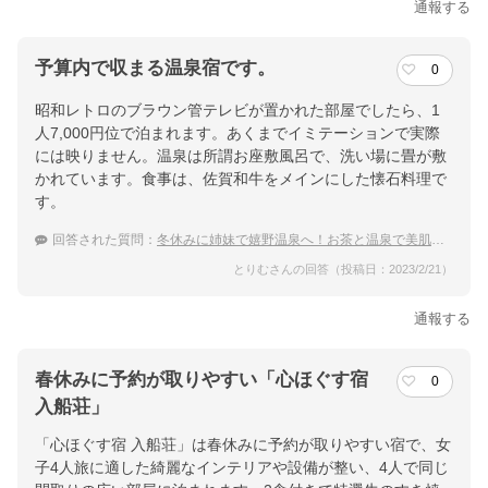
通報する
予算内で収まる温泉宿です。
0
昭和レトロのブラウン管テレビが置かれた部屋でしたら、1
人7,000円位で泊まれます。あくまでイミテーションで実際
には映りません。温泉は所謂お座敷風呂で、洗い場に畳が敷
かれています。食事は、佐賀和牛をメインにした懐石料理で
す。
回答された質問：
冬休みに姉妹で嬉野温泉へ！お茶と温泉で美肌になれる宿
とりむさんの回答（投稿日：2023/2/21）
通報する
春休みに予約が取りやすい「心ほぐす宿
0
入船荘」
「心ほぐす宿 入船荘」は春休みに予約が取りやすい宿で、女
子4人旅に適した綺麗なインテリアや設備が整い、4人で同じ