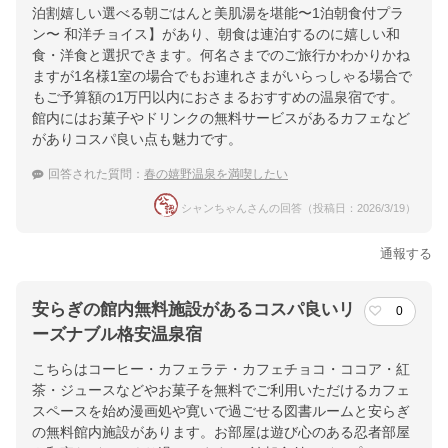
ＪＲ武雄温泉駅よりバスで嬉野温泉まで３０分
泊割嬉しい選べる朝ごはんと美肌湯を堪能〜1泊朝食付プラ
ン〜 和洋チョイス】があり、朝食は連泊するのに嬉しい和
提供：楽天トラベル
食・洋食と選択できます。何名さまでのご旅行かわかりかね
ますが1名様1室の場合でもお連れさまがいらっしゃる場合で
楽天トラベルで
もご予算額の1万円以内におさまるおすすめの温泉宿です。
ホテル詳細を詳しく見る
館内にはお菓子やドリンクの無料サービスがあるカフェなど
がありコスパ良い点も魅力です。
回答された質問：
春の嬉野温泉を満喫したい
シャンちゃんさんの回答（投稿日：2026/3/19）
通報する
安らぎの館内無料施設があるコスパ良いリ
0
ーズナブル格安温泉宿
こちらはコーヒー・カフェラテ・カフェチョコ・ココア・紅
茶・ジュースなどやお菓子を無料でご利用いただけるカフェ
スペースを始め漫画処や寛いで過ごせる図書ルームと安らぎ
の無料館内施設があります。お部屋は遊び心のある忍者部屋