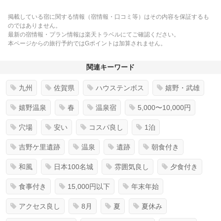
掲載している宿に関する情報（宿情報・口コミ等）はその内容を保証するも
のではありません。
最新の宿情報・プラン情報は楽天トラベルにてご確認ください。
本ページからの旅行予約ではGポイントは加算されません。
関連キーワード
九州
佐賀県
ハウステンボス
嬉野・武雄
嬉野温泉
春
温泉宿
5,000〜10,000円
穴場
安い
コスパ良し
1泊
吉野ケ里遺跡
温泉
遺跡
朝食付き
和風
日本100名城
雰囲気良し
夕食付き
食事付き
15,000円以下
年末年始
アクセス良し
8月
夏
夏休み