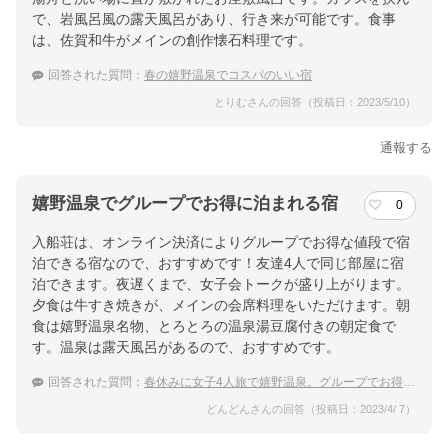
で、岩風呂風の露天風呂があり、行き来が可能です。食事
は、佐賀和牛がメインの創作懐石料理です。
回答された質問：
春の嬉野温泉でコスパのいい宿
とりむさんの回答（投稿日：2023/5/10）
通報する
嬉野温泉でグループでお得に泊まれる宿
0
入船荘は、オンライン決済によりグループでお得な値段で宿
泊できる宿なので、おすすめです！友達4人で同じ部屋に宿
泊できます。夜遅くまで、女子会トークが盛り上がります。
夕食は牛すき焼きが、メインの会席料理をいただけます。朝
食は嬉野温泉名物、とろとろの温泉湯豆腐付きの朝定食で
す。温泉は露天風呂があるので、おすすめです。
回答された質問：
春休みに女子4人旅で嬉野温泉。グループでお得に泊まれる宿は？
どんどんさんの回答（投稿日：2023/4/ 7）