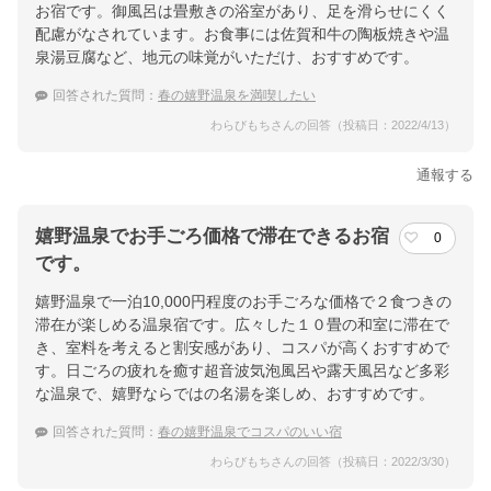
お宿です。御風呂は畳敷きの浴室があり、足を滑らせにくく
配慮がなされています。お食事には佐賀和牛の陶板焼きや温
泉湯豆腐など、地元の味覚がいただけ、おすすめです。
回答された質問：
春の嬉野温泉を満喫したい
わらびもちさんの回答（投稿日：2022/4/13）
通報する
嬉野温泉でお手ごろ価格で滞在できるお宿
0
です。
嬉野温泉で一泊10,000円程度のお手ごろな価格で２食つきの
滞在が楽しめる温泉宿です。広々した１０畳の和室に滞在で
き、室料を考えると割安感があり、コスパが高くおすすめで
す。日ごろの疲れを癒す超音波気泡風呂や露天風呂など多彩
な温泉で、嬉野ならではの名湯を楽しめ、おすすめです。
回答された質問：
春の嬉野温泉でコスパのいい宿
わらびもちさんの回答（投稿日：2022/3/30）