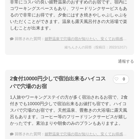
非常にコスパの良い嬉野温泉のおすすめのお宿です。宿内に
コワーキングスペースもあり、フリードリンクサービスもあ
るので非常にお得です。夕食にはすき焼きやしゃぶしゃぶを
いただくことができます。温泉も露天風呂付きの大浴場で楽
しむことが出来ます。
回答された質問：
嬉野温泉で穴場の宿が知りたい、安くてお得感ある温泉宿のおすすめは？
綾ちんさんの回答（投稿日：2022/12/17）
通報する
2食付10000円少しで宿泊出来るハイコス
0
パで穴場のお宿
1人旅やワーキングステイの方が多く宿泊されるお宿で、2食
付きでも10000円少しで宿泊出来るお値打ち宿です。ハイコ
スパで穴場のお宿です。天然温泉、畳敷きの大浴場に露天風
呂もあります。コーヒー等のフリードリンクサービスが嬉し
かったです。素泊まりや朝食のみのプランもありますよ。
回答された質問：
嬉野温泉で穴場の宿が知りたい、安くてお得感ある温泉宿のおすすめは？