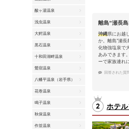
酸ヶ湯温泉
浅虫温泉
離島”瀬長
大鰐温泉
沖縄
県にお越
か。離島”瀬
黒石温泉
化物強塩泉で
あみできます
十和田湖畔温泉
ーで家族連れ
鶯宿温泉
回答された質
八幡平温泉（岩手県）
花巻温泉
鳴子温泉
ホテル
秋保温泉
作並温泉