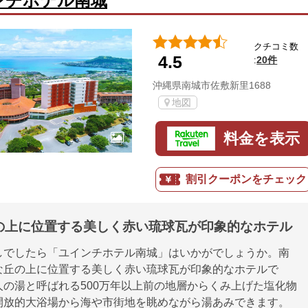
ンチホテル南城
クチコミ数
4.5
20件
:
沖縄県南城市佐敷新里1688
地図
料金を表示
割引クーポンをチェック
の上に位置する美しく赤い琉球瓦が印象的なホテル
しでしたら「ユインチホテル南城」はいかがでしょうか。南
な丘の上に位置する美しく赤い琉球瓦が印象的なホテルで
人の湯と呼ばれる500万年以上前の地層からくみ上げた塩化物
開放的大浴場から海や市街地を眺めながら湯あみできます。