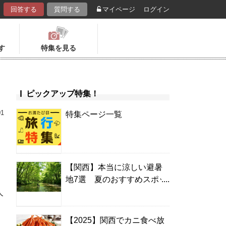
回答する
質問する
マイページ
ログイン
す
特集を見る
ピックアップ特集！
01
特集ページ一覧
【関西】本当に涼しい避暑
地7選 夏のおすすめスポッ
人
ト＆温泉宿
【2025】関西でカニ食べ放