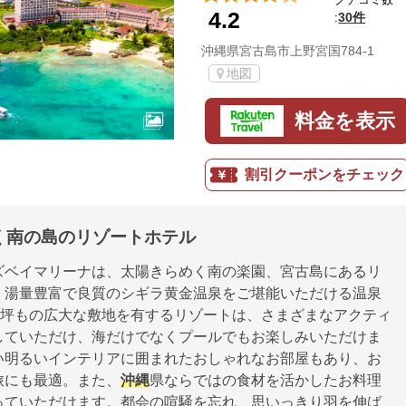
4.2
30件
:
沖縄県宮古島市上野宮国784-1
地図
料金を表示
割引クーポンをチェック
く南の島のリゾートホテル
ズベイマリーナは、太陽きらめく南の楽園、宮古島にあるリ
。湯量豊富で良質のシギラ黄金温泉をご堪能いただける温泉
0万坪もの広大な敷地を有するリゾートは、さまざまなアクティ
していただけ、海だけでなくプールでもお楽しみいただけま
い明るいインテリアに囲まれたおしゃれなお部屋もあり、お
旅にも最適。また、
沖縄
県ならではの食材を活かしたお料理
っていただけます。都会の喧騒を忘れ、思いっきり羽を伸ば