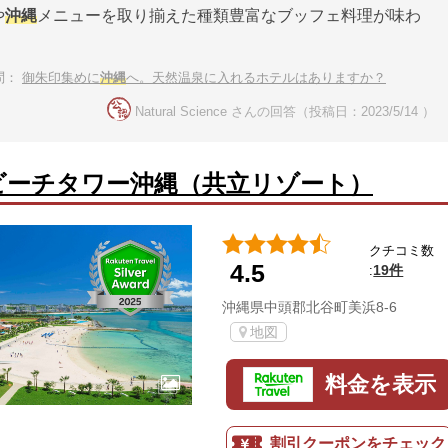
や
沖縄
メニューを取り揃えた種類豊富なブッフェ料理が味わ
問：
御朱印集めに
沖縄
へ。天然温泉に入れるホテルはありますか？
Natural Science さんの回答（投稿日：2023/5/14 ）
ビーチタワー沖縄（共立リゾート）
クチコミ数
4.5
19件
:
沖縄県中頭郡北谷町美浜8-6
地図
料金を表示
割引クーポンをチェック