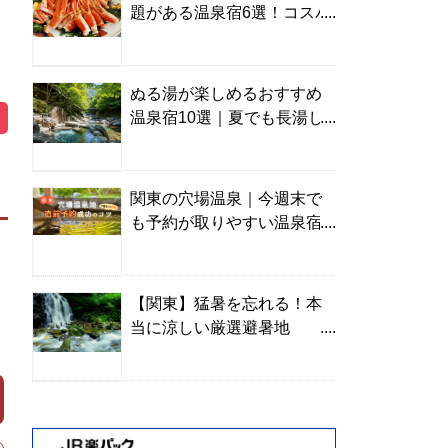
題がある温泉宿6選！コスパ
の高い宿からご褒美旅まで
ぬる湯が楽しめるおすすめ
温泉宿10選｜夏でも長湯し
やすい名湯を温泉ソムリエ
が厳選
関東の穴場温泉｜今週末で
も予約が取りやすい温泉宿
を温泉ソムリエが紹介
【関東】猛暑を忘れる！本
当に涼しい厳選避暑地
TOP10