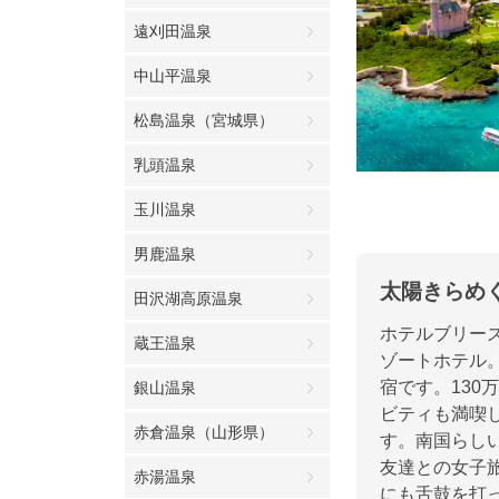
遠刈田温泉
中山平温泉
松島温泉（宮城県）
乳頭温泉
玉川温泉
男鹿温泉
太陽きらめ
田沢湖高原温泉
ホテルブリー
蔵王温泉
ゾートホテル
宿です。13
銀山温泉
ビティも満喫
赤倉温泉（山形県）
す。南国らし
友達との女子
赤湯温泉
にも舌鼓を打