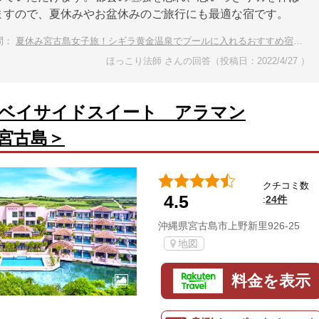
ますので、夏休みやお盆休みのご旅行にも最適な宿です。
問：
夏休み宮古島女子旅！シギラ黄金温泉でプールに入れるおすすめ宿が知りたい
ほっこり法師 さんの回答（投稿日：2022/4/27 ）
ベイサイドスイート アラマン
宮古島＞
クチコミ数
4.5
24件
:
沖縄県宮古島市上野新里926-25
地図
料金を表示