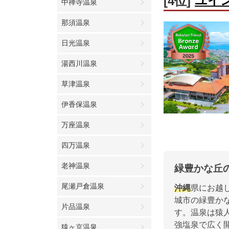
ユイ
[4位]
中禅寺温泉
那須温泉
日光温泉
湯西川温泉
草津温泉
伊香保温泉
万座温泉
四万温泉
老神温泉
緑豊かな丘
尾瀬戸倉温泉
沖縄
県にお越
城市の緑豊か
片品温泉
す。温泉は猿
強塩泉で広く
猿ヶ京温泉