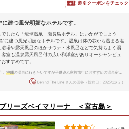
割引クーポンをチェック
島”に建つ風光明媚なホテルです。
しでしたら「琉球温泉 瀬長島ホテル」はいかがでしょう
長島”に建つ風光明媚なホテルです。温泉は体の芯から温まる塩
大浴場や露天風呂のほかサウナ・水風呂などで気持ちよく湯
。客室も温泉露天風呂付の広い和洋室がありオーシャンビュ
におすすめです。
問：
沖縄
の温泉に行きたいですが子供連れ家族旅行におすすめの温泉宿はありますか？
Behind The Line さんの回答（投稿日：2025/11/ 2 ）
ブリーズベイマリーナ ＜宮古島＞
クチコミ数