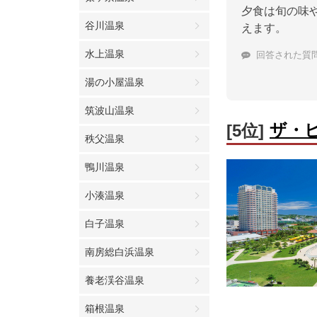
夕食は旬の味
谷川温泉
えます。
水上温泉
回答された質
湯の小屋温泉
筑波山温泉
ザ・
[5位]
秩父温泉
鴨川温泉
小湊温泉
白子温泉
南房総白浜温泉
養老渓谷温泉
箱根温泉