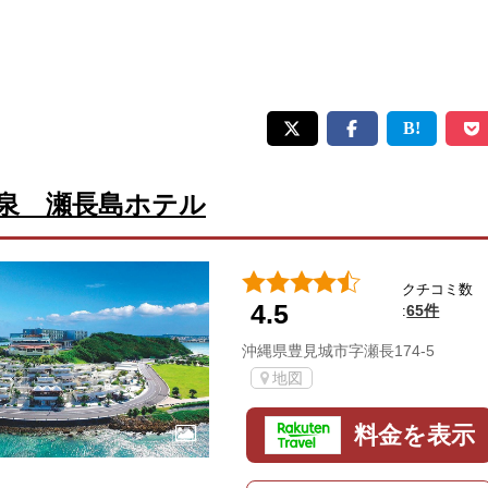
泉 瀬長島ホテル
クチコミ数
4.5
65件
:
沖縄県豊見城市字瀬長174-5
地図
料金を表示