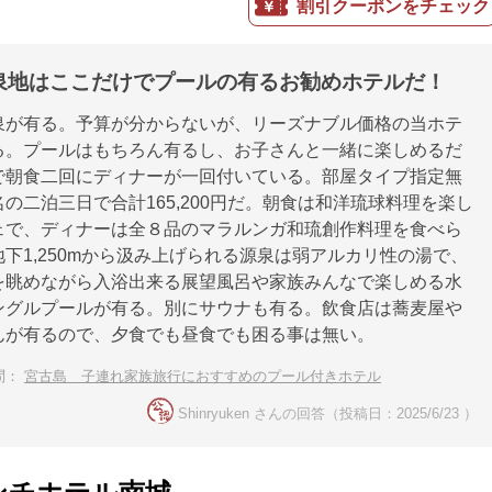
割引クーポンをチェック
泉地はここだけでプールの有るお勧めホテルだ！
泉が有る。予算が分からないが、リーズナブル価格の当ホテ
る。プールはもちろん有るし、お子さんと一緒に楽しめるだ
で朝食二回にディナーが一回付いている。部屋タイプ指定無
の二泊三日で合計165,200円だ。朝食は和洋琉球料理を楽し
ェで、ディナーは全８品のマラルンガ和琉創作料理を食べら
下1,250mから汲み上げられる源泉は弱アルカリ性の湯で、
を眺めながら入浴出来る展望風呂や家族みんなで楽しめる水
ングルプールが有る。別にサウナも有る。飲食店は蕎麦屋や
んが有るので、夕食でも昼食でも困る事は無い。
問：
宮古島 子連れ家族旅行におすすめのプール付きホテル
Shinryuken さんの回答（投稿日：2025/6/23 ）