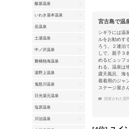
飯坂温泉
いわき湯本温泉
宮古島で温
岳温泉
シギラには温
土湯温泉
ルをお勧めす
ろう。２連泊
中ノ沢温泉
しで、親子３名
めるビュッフ
磐梯熱海温泉
れる。温泉は地
湯野上温泉
露天風呂、海
着着用のジャ
鬼怒川温泉
ステージ屋さ
日光湯元温泉
回答された質
塩原温泉
川治温泉