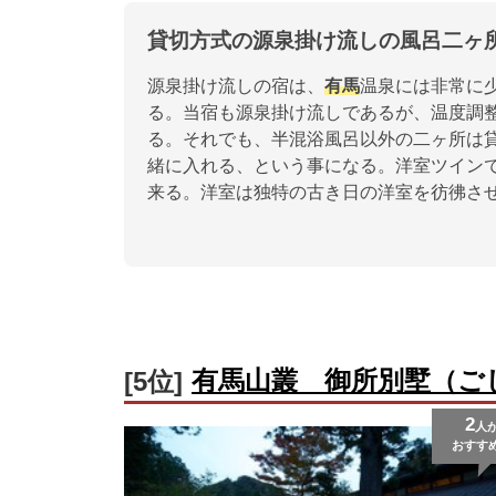
貸切方式の源泉掛け流しの風呂二ヶ
源泉掛け流しの宿は、
有馬
温泉には非常に
る。当宿も源泉掛け流しであるが、温度調
る。それでも、半混浴風呂以外の二ヶ所は
緒に入れる、という事になる。洋室ツイン
来る。洋室は独特の古き日の洋室を彷彿さ
有馬山叢 御所別墅（ご
[5位]
2
人
おすす