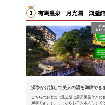
有馬温泉 月光園 鴻朧
2
人
おすす
源泉かけ流しで美人の湯を満喫でき
こちらのお宿には最上階に露天風呂付きの
満喫できます。ここならお二人水入らずで