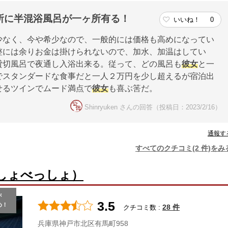
所に半混浴風呂が一ヶ所有る！
いいね！
0
少なく、今や希少なので、一般的には価格も高めになってい
整には余りお金は掛けられないので、加水、加温はしてい
貸切風呂で夜通し入浴出来る。従って、どの風呂も
彼女
と一
でスタンダードな食事だと一人２万円を少し超えるが宿泊出
せるツインでムード満点で
彼女
も喜ぶ筈だ。
Shinryuken さんの回答（投稿日：2023/2/16）
通報す
すべてのクチコミ(2 件)をみ
しょべっしょ）
が
3.5
め！
28 件
クチコミ数 :
兵庫県神戸市北区有馬町958