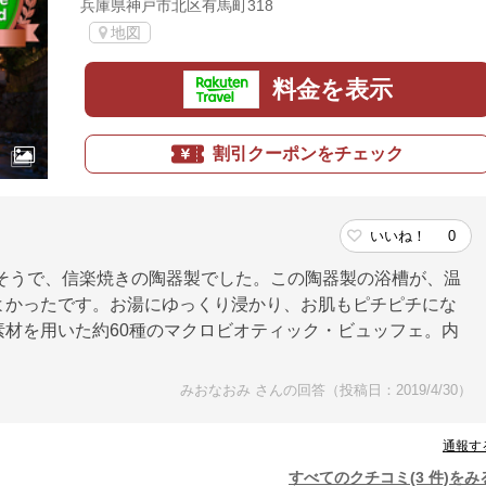
兵庫県神戸市北区有馬町318
地図
料金を表示
割引クーポンをチェック
いいね！
0
たそうで、信楽焼きの陶器製でした。この陶器製の浴槽が、温
よかったです。お湯にゆっくり浸かり、お肌もピチピチにな
材を用いた約60種のマクロビオティック・ビュッフェ。内
みおなおみ さんの回答（投稿日：2019/4/30）
通報す
すべてのクチコミ(3 件)をみ