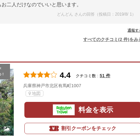
もお二人だけなのでいいと思います。
どんどん さんの回答（投稿日：2019/8/ 1）
通報す
すべてのクチコミ(2 件)をみ
が
4.4
め！
51 件
クチコミ数 :
兵庫県神戸市北区有馬町1007
地図
料金を表示
割引クーポンをチェック