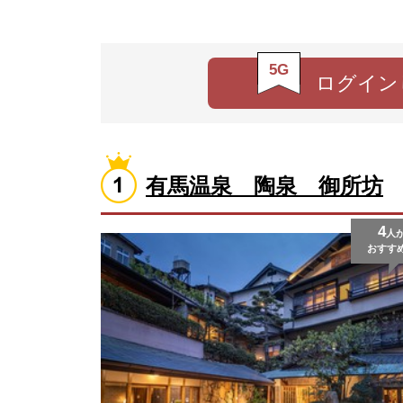
5G
ログイン
有馬温泉 陶泉 御所坊
4
人
おすす