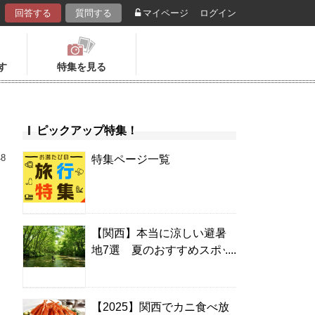
回答する
質問する
マイページ
ログイン
す
特集を見る
ピックアップ特集！
48
特集ページ一覧
【関西】本当に涼しい避暑
地7選 夏のおすすめスポッ
ト＆温泉宿
【2025】関西でカニ食べ放