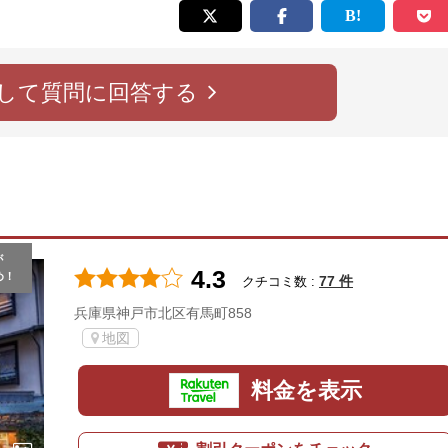
して質問に回答する
が
4.3
め！
77 件
クチコミ数 :
兵庫県神戸市北区有馬町858
地図
料金を表示