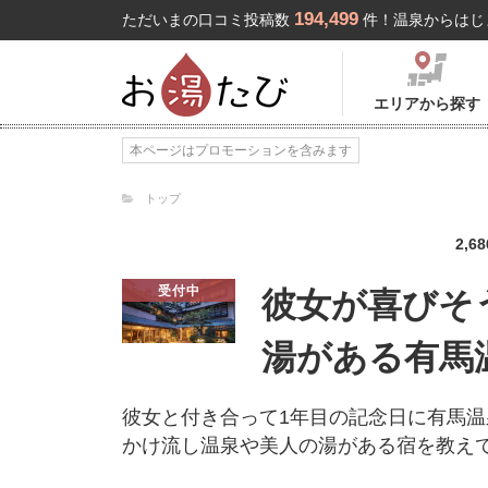
194,499
ただいまの口コミ投稿数
件！温泉からはじ
エリアから探す
本ページはプロモーションを含みます
トップ
2,68
受付中
彼女が喜びそ
湯がある有馬
彼女と付き合って1年目の記念日に有馬
かけ流し温泉や美人の湯がある宿を教え