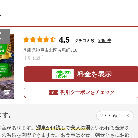
館
が
4.5
め！
346 件
クチコミ数 :
兵庫県神戸市北区有馬町318
地図
料金を表示
割引クーポンをチェック
ます。
いいね！
0
客室があります。
源泉かけ流し
で
美人の湯
といわれる金泉を
その温泉を満喫できますね。お食事は夕食、朝食ともにお部