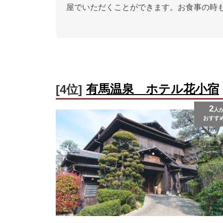
屋でいただくことができます。お食事の時
有馬温泉 ホテル花小宿
[4位]
2
人
おすす