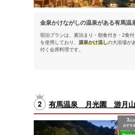
金泉かけながしの温泉がある有馬温
宿泊プランは、素泊まり・朝食付き・2食付
を使用しており、
源泉かけ流し
の大浴場が
付く会席料理です。
有馬温泉 月光園 游月
3
人
おすす