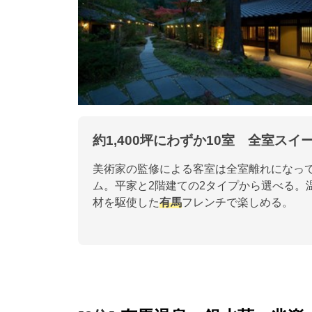
約1,400坪にわずか10室 全室スイ
美術家の監修による客室は全室離れになって
ム。平家と2階建ての2タイプから選べる。
材を駆使した
有馬
フレンチで楽しめる。