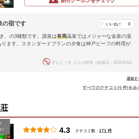
割引クーポンをチェック
泉の宿です
いいね！
0
き、の3種類です。源泉は
有馬
温泉ではメジャーな金泉の湯
あります。スタンダードプランの夕食は神戸ビーフの料理が
ずんたこす さんの回答（投稿日：2025/6/18）
通報す
すべてのクチコミ(4 件)をみ
山荘
が
4.3
め！
171 件
クチコミ数 :