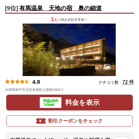
[9位]
有馬温泉 天地の宿 奥の細道
1
人
/ 16人
が
おすすめ！
4.9
72 件
クチコミ数 :
兵庫県神戸市北区有馬町大屋敷1683-2
地図
料金を表示
割引クーポンをチェック