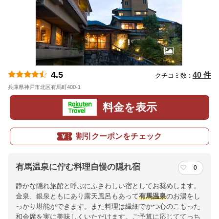
4.5
40 件
クチコミ数 :
兵庫県神戸市北区有馬町400-1
地図
料金を表示
割引クーポンをチェック
有馬温泉に佇む料理自慢の隠れ宿
0
静かな隠れ旅館と呼ぶにふさわしい宿としてお奨めします。
金泉、銀泉ともにあり露天風呂もあって
有馬
温泉
のお湯をし
っかり堪能ができます。また料理は繊細でかつ心のこもった
和会席を実に美味しくいただけます。ご予算に応じててっち