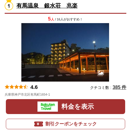
有馬温泉 銀水荘 兆楽
5
人
/ 16人
が
おすすめ！
4.6
385 件
クチコミ数 :
兵庫県神戸市北区有馬町1654-1
地図
料金を表示
割引クーポンをチェック