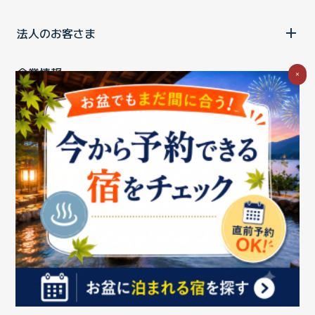
法人のお客さま
企業情報
×
ご利用中の方
お問い合わせ
消費税の表示
ウェブアクセシビリティの取り組み
個人情報保護ポリシー
プライバシーポータル
Cookieポリシー
特定商取引法に基づく表記
情報セキュリティ基本方針
商標について
BIGLOBEトップ
Copyright ©BIGLOBE Inc.
2026.
All rights reserved.