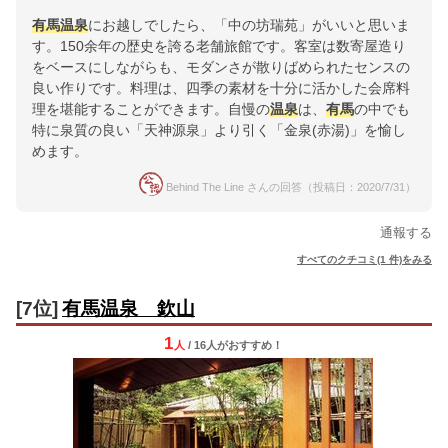
有馬
温泉
にお越しでしたら、「中の坊瑞苑」がいいと思いま
す。150余年の歴史を誇る老舗旅館です。客室は数寄屋造り
をベースにしながらも、モダンさが散りばめられたセンスの
良い作りです。料理は、四季の素材を十分に活かした会席料
理を堪能することができます。自慢の
温泉
は、
有馬
の中でも
特に泉質の良い「天神源泉」より引く「金泉(赤湯)」を愉し
めます。
Behind The Line さんの回答（投稿日：2020/7/31）
通報する
すべてのクチコミ(1 件)をみる
[7位]
有馬温泉 欽山
1
人
/ 16人
が
おすすめ！