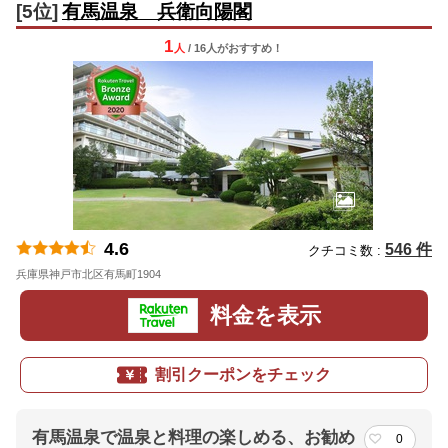
[5位]
有馬温泉 兵衛向陽閣
1
人
/ 16人
が
おすすめ！
4.6
546 件
クチコミ数 :
兵庫県神戸市北区有馬町1904
地図
料金を表示
割引クーポンをチェック
有馬温泉で温泉と料理の楽しめる、お勧め
0