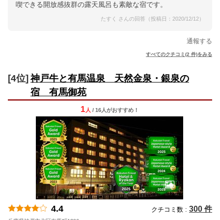
喫できる開放感抜群の露天風呂も素敵な宿です。
たすく さんの回答（投稿日：2020/12/12）
通報する
すべてのクチコミ(2 件)をみる
[4位]
神戸牛と有馬温泉 天然金泉・銀泉の
宿 有馬御苑
1
人
/ 16人
が
おすすめ！
4.4
300 件
クチコミ数 :