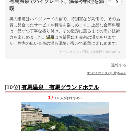
有馬温泉でハイグレード、温泉や料理を満
0
喫
奥の細道はハイグレードの宿で、特別室など高価で、その品
質に見合ったサービスや料理を楽しめます。上品な会席料理
は一品ずつ丁寧な盛り付け、その造形に至るまでの高い技術
力を楽しめました。
温泉
はお部屋にも金泉の湯があります
が、館内の広い金泉の湯も風情が豊かで豪華に楽しめます。
ヤギヌマ さんの回答（投稿日：2020/6/ 9）
通報する
すべてのクチコミ(1 件)をみる
[10位]
有馬温泉 有馬グランドホテル
1
人
/ 16人
が
おすすめ！