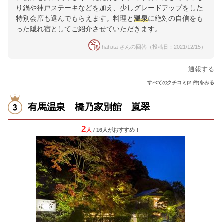
り鍋や神戸ステーキなどを加え、少しグレードアップをした
特別会席も選んでもらえます。料理と
温泉
に絶対の自信をも
った隠れ宿としてご紹介させていただきます。
hahata さんの回答（投稿日：2021/12/15）
通報する
すべてのクチコミ(2 件)をみる
有馬温泉 橋乃家別館 嵐翠
2
人
/ 16人
が
おすすめ！