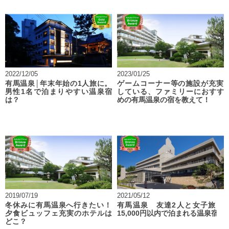
2022/12/05
2023/01/25
有馬温泉│年末年始の1人旅に。
ゲームコーナー等の施設が充実
男性1名で泊まりやすい温泉宿
している、ファミリーにおすす
は？
めの有馬温泉の宿を教えて！
2019/07/19
2021/05/12
冬休みに有馬温泉へ行きたい！
有馬温泉 友達2人と女子旅
夕食ビュッフェ充実のホテルは
15,000円以内で泊まれる温泉宿
どこ？