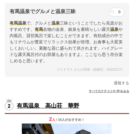
有馬温泉でグルメと温泉三昧
0
有馬
温泉
で、グルメと
温泉
三昧ということでしたら兆楽がお
すすめです。
有馬
名物の金泉、銀泉を素晴らしい露天
温泉
や
内風呂、貸切風呂で楽しむことができます。有効成分の中で
もリチウムが豊富でリラックス効果が倍増。お食事も大変美
しくおいしい。素敵な器に盛られて供されます。ハイグレー
ドな露天風呂付のお部屋もありますよ。ここなら思う存分楽
しめると思います。
コリドラス さんの回答（投稿日：2022/2/17）
通報する
すべてのクチコミ(5 件)をみる
有馬温泉 高山荘 華野
2
人
/ 16人
が
おすすめ！