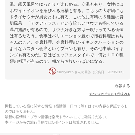
湯、露天風呂でゆったりと楽しめる。立湯も有り、女性には
ホワイトイオンを浴びれる浴槽も有る。こちらの大浴場にも
ドライサウナが男女ともに有る。この他に有料の５種類の貸
切風呂、「アクアテラス」という珍しいサウナも揃っている
温浴施設が有るので、サウナ好きな方は一度行ってみる価値
は有るだろう。食事はバリエーション豊かで懐石料理はもち
ろんのこと、会席料理、会席料理のバイキングバージョンの
ようなカスタム会席というプランも有り、その他中華バイキ
ングも有るのだ。朝はビュッフェスタイルで、何と１００種
類の料理が有るので、朝からお腹いっぱいになる。
Shinryuken さんの回答（投稿日：2023/2/13）
通報する
すべてのクチコミ(1 件)をみる
掲載している宿に関する情報（宿情報・口コミ等）はその内容を保証するも
のではありません。
最新の宿情報・プラン情報は楽天トラベルにてご確認ください。
本ページからの旅行予約ではGポイントは加算されません。