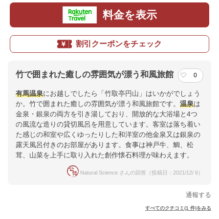
料金を表示
割引クーポンをチェック
竹で囲まれた癒しの雰囲気が漂う和風旅館
0
有馬
温泉
にお越しでしたら「竹取亭円山」はいかがでしょう
か。竹で囲まれた癒しの雰囲気が漂う和風旅館です。
温泉
は
金泉・銀泉の両方を引き湯しており、開放的な大浴場と4つ
の風流な造りの貸切風呂を用意しています。客室は落ち着い
た感じの和室や広くゆったりした和洋室の他金泉又は銀泉の
露天風呂付きのお部屋があります。食事は神戸牛、鯛、松
茸、山菜を上手に取り入れた創作懐石料理が味わえます。
Natural Science さんの回答（投稿日：2021/12/ 6）
通報する
すべてのクチコミ(1 件)をみる