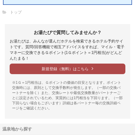
トップ
お湯たびで質問してみませんか？
お湯たびは、みんなが選んだホテルを検索できるホテル予約サイ
トです。質問/回答機能で相互アドバイスをすれば、マイル・電子
マネーに交換できるＧポイント(1Ｇポイント＝1円相当)がどんど
んたまる！
新規登録（無料）はこちら
※1Ｇ＝1円相当は、Ｇポイントの価値の目安となります。ポイント
交換時には、原則として交換手数料が発生します。（一部の交換パ
ートナーを除く）また、交換レートや最低交換数量がパートナーご
とに設定されているため、実質的には1円相当を下回ります。（一部
下回らない場合もございます）詳細は各パートナー毎の交換詳細ペ
ージをご確認ください。
温泉地から探す