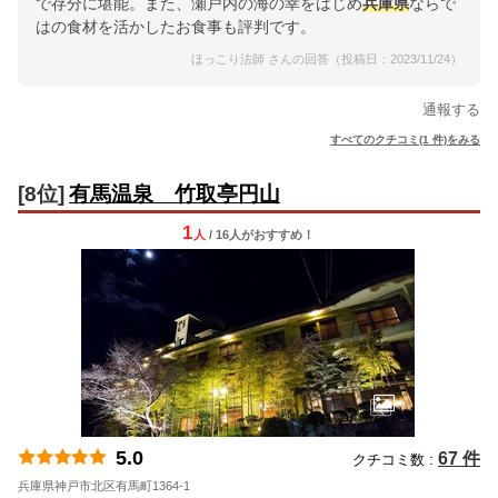
で存分に堪能。また、瀬戸内の海の幸をはじめ
兵庫県
ならで
はの食材を活かしたお食事も評判です。
ほっこり法師 さんの回答（投稿日：2023/11/24）
通報する
すべてのクチコミ(1 件)をみる
[8位]
有馬温泉 竹取亭円山
1
人
/ 16人
が
おすすめ！
5.0
67 件
クチコミ数 :
兵庫県神戸市北区有馬町1364-1
地図