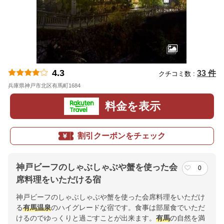
4.3
33 件
クチコミ数 :
兵庫県神戸市北区有馬町1684
地図
料金を表示
割引クーポンをチェック
神戸ビーフのしゃぶしゃぶや蟹を使った会
0
席料理をいただける宿
神戸ビーフのしゃぶしゃぶや蟹を使った会席料理をいただけ
る
有馬
温泉
のハイグレードな宿です。食事は部屋食でいただ
けるのでゆっくりと過ごすことが出来ます。
有馬
の自然を満