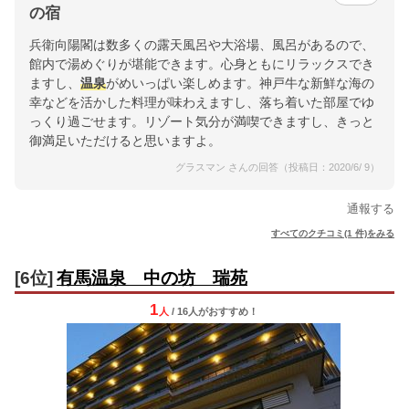
の宿
兵衛向陽閣は数多くの露天風呂や大浴場、風呂があるので、
館内で湯めぐりが堪能できます。心身ともにリラックスでき
ますし、
温泉
がめいっぱい楽しめます。神戸牛な新鮮な海の
幸などを活かした料理が味わえますし、落ち着いた部屋でゆ
っくり過ごせます。リゾート気分が満喫できますし、きっと
御満足いただけると思いますよ。
グラスマン さんの回答（投稿日：2020/6/ 9）
通報する
すべてのクチコミ(1 件)をみる
[6位]
有馬温泉 中の坊 瑞苑
1
人
/ 16人
が
おすすめ！