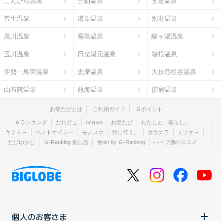
こんぴら温泉
三朝温泉
玉造温泉
皆生温泉
湯原温泉
別府温泉
黒川温泉
霧島温泉
酸ヶ湯温泉
玉川温泉
日光湯元温泉
箱根温泉
伊勢・鳥羽温泉
志摩温泉
大歩危祖谷温泉
由布院温泉
熱海温泉
指宿温泉
お湯たびとは
ご利用ガイド
Ｇポイント
Ｇランキング
だれどこ
ocruyo
お湯たび
わたしと、暮らし。
キテミヨ
ベストオイシー
モノスポ
野に行く。
カウナラ
ミツケヨ
たびゆかし
Ｇ-Ranking 推し活
食pin by Ｇ-Ranking
ハーブ酒のススメ
個人のお客さま