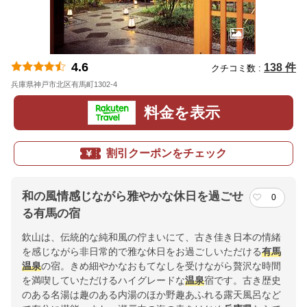
4.6
138 件
クチコミ数 :
兵庫県神戸市北区有馬町1302-4
地図
料金を表示
割引クーポンをチェック
和の風情感じながら雅やかな休日を過ごせ
0
る有馬の宿
欽山は、伝統的な純和風の佇まいにて、古き佳き日本の情緒
を感じながら非日常的で雅な休日をお過ごしいただける
有馬
温泉
の宿。きめ細やかなおもてなしを受けながら贅沢な時間
を満喫していただけるハイグレードな
温泉
宿です。古き歴史
のある名湯は趣のある内湯のほか野趣あふれる露天風呂など