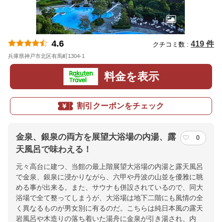
4.6
419 件
クチコミ数 :
兵庫県神戸市北区有馬町1304-1
地図
料金を表示
割引クーポンをチェック
金泉、銀泉の両方を展望大浴場の内湯、露
0
天風呂で味わえる！
元々高台に建つ、当館の最上階展望大浴場の内湯と露天風呂
で金泉、銀泉に浸かりながら、六甲や丹波の山並を優雅に眺
める事が出来る。また、サウナも併設されているので、同大
浴場で全て整ってしまうが、大浴場は地下二階にも風情の全
く異なるものが男女別に有るのだ。こちらは純日本風の露天
岩風呂や木造りの落ち着いた湯舟に金泉が引き湯され、内