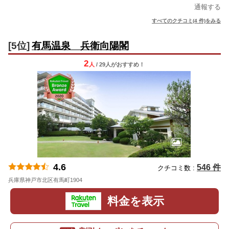
通報する
すべてのクチコミ(4 件)をみる
[5位]
有馬温泉 兵衛向陽閣
2
人
/ 29人
が
おすすめ！
4.6
546 件
クチコミ数 :
兵庫県神戸市北区有馬町1904
地図
料金を表示