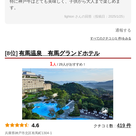
特に神戸牛はとても美味しく、子供から大人まで楽しめま
す。
fighton さんの回答（投稿日：2025/1/25）
通報する
すべてのクチコミ(1 件)をみる
[8位]
有馬温泉 有馬グランドホテル
1
人
/ 29人
が
おすすめ！
4.6
419 件
クチコミ数 :
兵庫県神戸市北区有馬町1304-1
地図