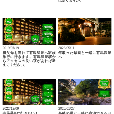
はありますか。
2019/07/19
2023/05/11
祖父母を連れて有馬温泉へ家族
年取った母親と一緒に有馬温泉
旅行に行きます。有馬温泉駅か
へ
らアクセスの良い宿があれば教
えてください。
2022/12/09
2020/01/27
有馬温泉に行きたい！
高齢の母と一緒に宿泊できるベ