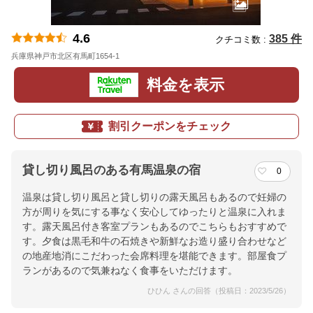
4.6
385 件
クチコミ数 :
兵庫県神戸市北区有馬町1654-1
地図
料金を表示
割引クーポンをチェック
貸し切り風呂のある有馬温泉の宿
0
温泉は貸し切り風呂と貸し切りの露天風呂もあるので妊婦の
方が周りを気にする事なく安心してゆったりと温泉に入れま
す。露天風呂付き客室プランもあるのでこちらもおすすめで
す。夕食は黒毛和牛の石焼きや新鮮なお造り盛り合わせなど
の地産地消にこだわった会席料理を堪能できます。部屋食プ
ランがあるので気兼ねなく食事をいただけます。
ひひん さんの回答（投稿日：2023/5/26）