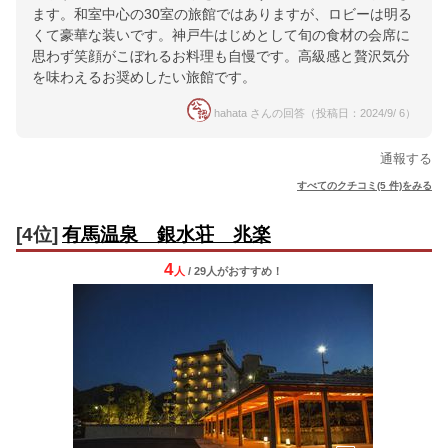
ます。和室中心の30室の旅館ではありますが、ロビーは明る
くて豪華な装いです。神戸牛はじめとして旬の食材の会席に
思わず笑顔がこぼれるお料理も自慢です。高級感と贅沢気分
を味わえるお奨めしたい旅館です。
hahata さんの回答（投稿日：2024/9/ 6）
通報する
すべてのクチコミ(5 件)をみる
[4位]
有馬温泉 銀水荘 兆楽
4
人
/ 29人
が
おすすめ！