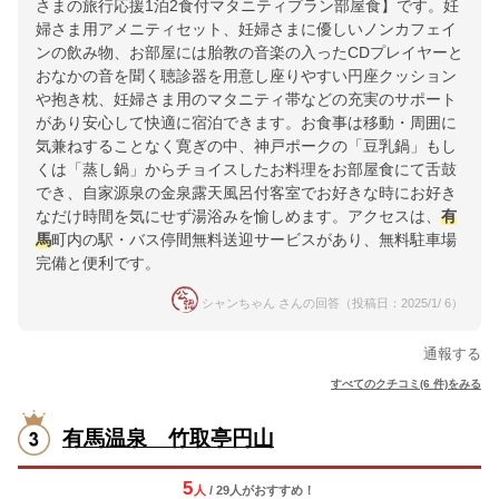
さまの旅行応援1泊2食付マタニティプラン部屋食】です。妊
婦さま用アメニティセット、妊婦さまに優しいノンカフェイ
ンの飲み物、お部屋には胎教の音楽の入ったCDプレイヤーと
おなかの音を聞く聴診器を用意し座りやすい円座クッション
や抱き枕、妊婦さま用のマタニティ帯などの充実のサポート
があり安心して快適に宿泊できます。お食事は移動・周囲に
気兼ねすることなく寛ぎの中、神戸ポークの「豆乳鍋」もし
くは「蒸し鍋」からチョイスしたお料理をお部屋食にて舌鼓
でき、自家源泉の金泉露天風呂付客室でお好きな時にお好き
なだけ時間を気にせず湯浴みを愉しめます。アクセスは、
有
馬
町内の駅・バス停間無料送迎サービスがあり、無料駐車場
完備と便利です。
シャンちゃん さんの回答（投稿日：2025/1/ 6）
通報する
すべてのクチコミ(6 件)をみる
有馬温泉 竹取亭円山
5
人
/ 29人
が
おすすめ！