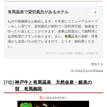
有馬温泉で貸切風呂があるホテル
0
ねぎや陵楓閣をお勧めします。５年前にリニューアルオープ
ンをした宿です。貸切風呂が無料で一回利用可能。御家族で
ゆったり楽しむことができます。食事は部屋出しで鍋料理と
会席料理のプランがあります。また、
有馬
温泉の各駅・停車
場から送迎バスが出ていますので、どうぞ、御利用くださ
い。
グラスマン さんの回答（投稿日：2019/8/ 3）
通報する
すべてのクチコミ(2 件)をみる
[7位]
神戸牛と有馬温泉 天然金泉・銀泉の
宿 有馬御苑
1
人
/ 29人
が
おすすめ！