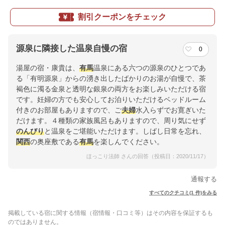
割引クーポンをチェック
源泉に隣接した温泉自慢の宿
0
湯屋の宿・康貴は、
有馬
温泉にある六つの源泉のひとつであ
る「有明源泉」からの湧き出したばかりのお湯が自慢で、茶
褐色に濁る金泉と透明な銀泉の両方をお楽しみいただける宿
です。妊婦の方でも安心してお泊りいただけるベッドルーム
付きのお部屋もありますので、ご
夫婦
水入らずでお寛ぎいた
だけます。４種類の家族風呂もありますので、周り気にせず
のんびり
と温泉をご堪能いただけます。しばし日常を忘れ、
関西
の奥座敷である
有馬
を楽しんでください。
ほっこり法師 さんの回答（投稿日：2020/11/17）
通報する
すべてのクチコミ(1 件)をみる
掲載している宿に関する情報（宿情報・口コミ等）はその内容を保証するも
のではありません。