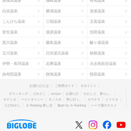
新穂高温泉
城崎温泉
有馬温泉
白浜温泉
勝浦温泉
道後温泉
こんぴら温泉
三朝温泉
玉造温泉
皆生温泉
湯原温泉
別府温泉
黒川温泉
霧島温泉
酸ヶ湯温泉
玉川温泉
日光湯元温泉
箱根温泉
伊勢・鳥羽温泉
志摩温泉
大歩危祖谷温泉
由布院温泉
熱海温泉
指宿温泉
お湯たびとは
ご利用ガイド
Ｇポイント
Ｇランキング
だれどこ
ocruyo
お湯たび
わたしと、暮らし。
キテミヨ
ベストオイシー
モノスポ
野に行く。
カウナラ
ミツケヨ
たびゆかし
Ｇ-Ranking 推し活
食pin by Ｇ-Ranking
ハーブ酒のススメ