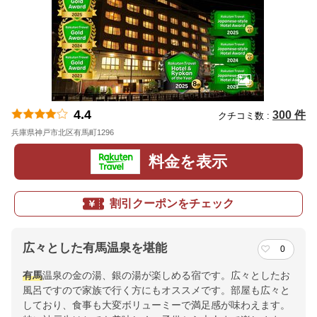
4.4
300 件
クチコミ数 :
兵庫県神戸市北区有馬町1296
地図
料金を表示
割引クーポンをチェック
広々とした有馬温泉を堪能
0
有馬
温泉の金の湯、銀の湯が楽しめる宿です。広々としたお
風呂ですので家族で行く方にもオススメです。部屋も広々と
しており、食事も大変ボリューミーで満足感が味わえます。