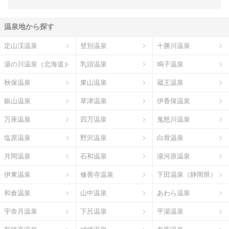
温泉地から探す
定山渓温泉
登別温泉
十勝川温泉
湯の川温泉（北海道）
乳頭温泉
鳴子温泉
秋保温泉
東山温泉
蔵王温泉
銀山温泉
草津温泉
伊香保温泉
万座温泉
四万温泉
鬼怒川温泉
塩原温泉
野沢温泉
白骨温泉
月岡温泉
石和温泉
湯河原温泉
伊東温泉
修善寺温泉
下田温泉（静岡県）
和倉温泉
山中温泉
あわら温泉
宇奈月温泉
下呂温泉
平湯温泉