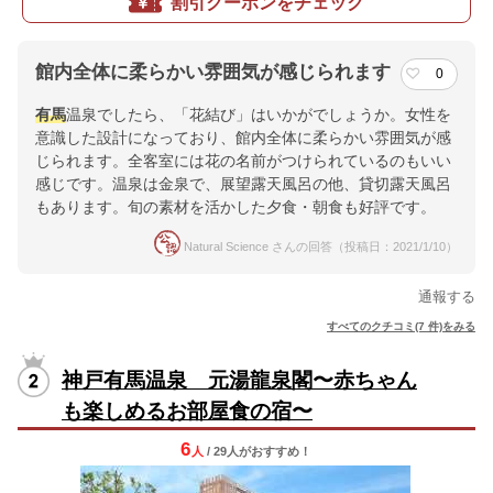
割引クーポンをチェック
館内全体に柔らかい雰囲気が感じられます
0
有馬
温泉でしたら、「花結び」はいかがでしょうか。女性を
意識した設計になっており、館内全体に柔らかい雰囲気が感
じられます。全客室には花の名前がつけられているのもいい
感じです。温泉は金泉で、展望露天風呂の他、貸切露天風呂
もあります。旬の素材を活かした夕食・朝食も好評です。
Natural Science さんの回答（投稿日：2021/1/10）
通報する
すべてのクチコミ(7 件)をみる
神戸有馬温泉 元湯龍泉閣〜赤ちゃん
も楽しめるお部屋食の宿〜
6
人
/ 29人
が
おすすめ！