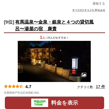
通報する
すべてのクチコミ(1 件)をみる
[9位]
有馬温泉〜金泉・銀泉と４つの貸切風
呂〜湯屋の宿 康貴
1
人
/ 29人
が
おすすめ！
4.7
17 件
クチコミ数 :
兵庫県神戸市北区有馬町1401
地図
料金を表示