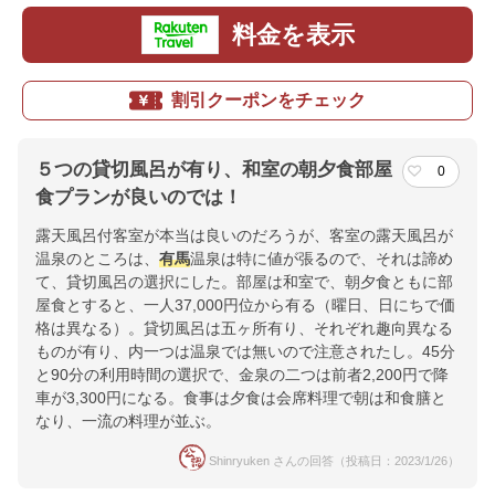
料金を表示
割引クーポンをチェック
５つの貸切風呂が有り、和室の朝夕食部屋
0
食プランが良いのでは！
露天風呂付客室が本当は良いのだろうが、客室の露天風呂が
温泉のところは、
有馬
温泉は特に値が張るので、それは諦め
て、貸切風呂の選択にした。部屋は和室で、朝夕食ともに部
屋食とすると、一人37,000円位から有る（曜日、日にちで価
格は異なる）。貸切風呂は五ヶ所有り、それぞれ趣向異なる
ものが有り、内一つは温泉では無いので注意されたし。45分
と90分の利用時間の選択で、金泉の二つは前者2,200円で降
車が3,300円になる。食事は夕食は会席料理で朝は和食膳と
なり、一流の料理が並ぶ。
Shinryuken さんの回答（投稿日：2023/1/26）