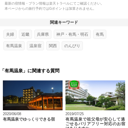
最新の宿情報・プラン情報は楽天トラベルにてご確認ください。
本ページからの旅行予約ではGポイントは加算されません。
関連キーワード
夫婦
近畿
兵庫県
神戸・有馬・明石
有馬
有馬温泉
温泉宿
関西
のんびり
「有馬温泉」に関連する質問
2020/06/08
2019/07/25
有馬温泉でゆっくりできる宿
有馬温泉で祖父母が安心して過
ごせるバリアフリー対応のお宿