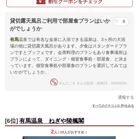
割引クーポンをチェック
貸切露天風呂ご利用で部屋食プランはいか
0
がでしょうか
有馬
温泉では有名な金泉に入浴できる温泉は、3ヶ所の大浴
場の他に貸切露天風呂があります。夕食はスタンダードプラ
ンですとブッフェです。会席料理のプランもあり食事場所は
プランによって、ダイニング・個室食事処・部屋食、と決ま
っています。個室食事処や部屋食のプランを選択してみては
いかがでしょうか。
ずんたこす さんの回答（投稿日：2024/9/20）
通報する
すべてのクチコミ(2 件)をみる
[6位]
有馬温泉 ねぎや陵楓閣
2
人
/ 29人
が
おすすめ！