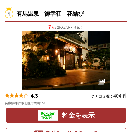
有馬温泉 御幸荘 花結び
7
人
/ 29人
が
おすすめ！
4.3
404 件
クチコミ数 :
兵庫県神戸市北区有馬町351
地図
料金を表示