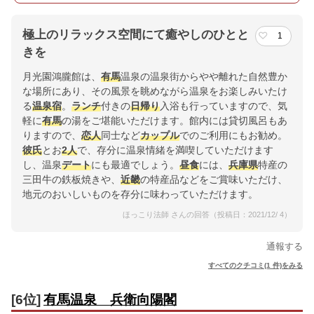
極上のリラックス空間にて癒やしのひとと
1
きを
月光園鴻朧館は、
有馬
温泉の温泉街からやや離れた自然豊か
な場所にあり、その風景を眺めながら温泉をお楽しみいたけ
る
温泉宿
。
ランチ
付きの
日帰り
入浴も行っていますので、気
軽に
有馬
の湯をご堪能いただけます。館内には貸切風呂もあ
りますので、
恋人
同士など
カップル
でのご利用にもお勧め。
彼氏
とお
2人
で、存分に温泉情緒を満喫していただけます
し、温泉
デート
にも最適でしょう。
昼食
には、
兵庫県
特産の
三田牛の鉄板焼きや、
近畿
の特産品などをご賞味いただけ、
地元のおいしいものを存分に味わっていただけます。
ほっこり法師 さんの回答（投稿日：2021/12/ 4）
通報する
すべてのクチコミ(1 件)をみる
[6位]
有馬温泉 兵衛向陽閣