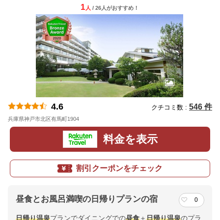
1
人
/ 26人
が
おすすめ！
4.6
546 件
クチコミ数 :
兵庫県神戸市北区有馬町1904
地図
料金を表示
割引クーポンをチェック
昼食とお風呂満喫の日帰りプランの宿
0
日帰り温泉
プランでダイニングでの
昼食
＋
日帰り温泉
のプラ