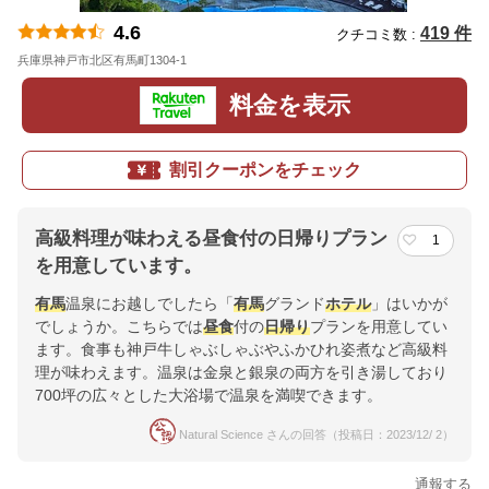
4.6
419 件
クチコミ数 :
兵庫県神戸市北区有馬町1304-1
地図
料金を表示
割引クーポンをチェック
高級料理が味わえる昼食付の日帰りプラン
1
を用意しています。
有馬
温泉にお越しでしたら「
有馬
グランド
ホテル
」はいかが
でしょうか。こちらでは
昼食
付の
日帰り
プランを用意してい
ます。食事も神戸牛しゃぶしゃぶやふかひれ姿煮など高級料
理が味わえます。温泉は金泉と銀泉の両方を引き湯しており
700坪の広々とした大浴場で温泉を満喫できます。
Natural Science さんの回答（投稿日：2023/12/ 2）
通報する