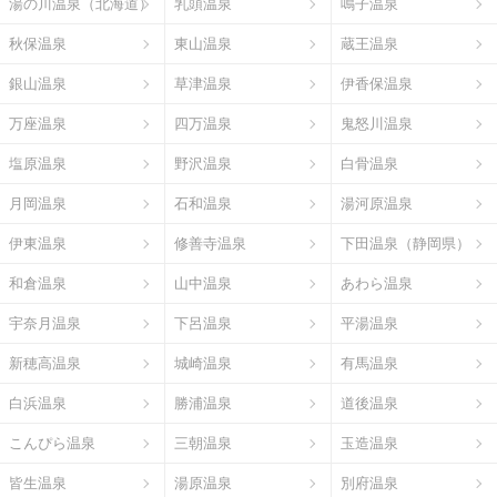
湯の川温泉（北海道）
乳頭温泉
鳴子温泉
秋保温泉
東山温泉
蔵王温泉
銀山温泉
草津温泉
伊香保温泉
万座温泉
四万温泉
鬼怒川温泉
塩原温泉
野沢温泉
白骨温泉
月岡温泉
石和温泉
湯河原温泉
伊東温泉
修善寺温泉
下田温泉（静岡県）
和倉温泉
山中温泉
あわら温泉
宇奈月温泉
下呂温泉
平湯温泉
新穂高温泉
城崎温泉
有馬温泉
白浜温泉
勝浦温泉
道後温泉
こんぴら温泉
三朝温泉
玉造温泉
皆生温泉
湯原温泉
別府温泉