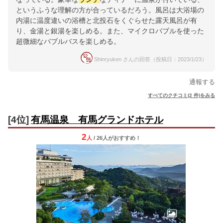
というふうな理解の方が合っているだろう。風呂は大浴場の
内湯に温度違いの浴槽と北投石をくぐらせた露天風呂が有
り、金湯と銀湯を楽しめる。また、マイクロバブルを使った
超微細なバブルバスを楽しめる。
Shinryuken さんの回答（投稿日：2023/1/23）
通報する
すべてのクチコミ(2 件)をみる
[4位]
有馬温泉 有馬グランドホテル
2
人
/ 26人
が
おすすめ！