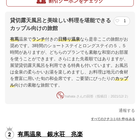
割引クーポンをチェック
貸切露天風呂と美味しい料理を堪能できる
1
カップル向けの旅館
有馬
温泉で
ランチ
付きの
日帰り温泉
なら是非ここの旅館がお
奨めです。3時間のショートステイとロングステイの５，５
時間がありますが、どちらのプランでも素敵な和室のお部屋
を使うことができます。さらにまた先着順ではありますが、
展望貸切露天風呂を利用できる特典も付いています。お風呂
は金泉の柔らかいお湯を楽しめますし、お料理は地元の食材
を豊富に用いた旬の和会席です。ご要望にぴったりの
カップ
ル
向けの素敵な旅館です。
hahata さんの回答（投稿日：2021/12/ 2）
通報する
すべてのクチコミ(15 件)をみる
有馬温泉 銀水荘 兆楽