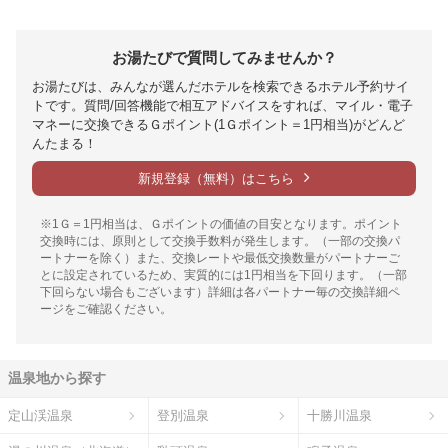
お湯たびで質問してみませんか？
お湯たびは、みんなが選んだホテルを検索できるホテル予約サイ
トです。質問/回答機能で相互アドバイスをすれば、マイル・電子
マネーに交換できるＧポイント(1Ｇポイント＝1円相当)がどんど
んたまる！
新規登録（無料）はこちら
※1Ｇ＝1円相当は、Ｇポイントの価値の目安となります。ポイント
交換時には、原則として交換手数料が発生します。（一部の交換パ
ートナーを除く）また、交換レートや最低交換数量がパートナーご
とに設定されているため、実質的には1円相当を下回ります。（一部
下回らない場合もございます）詳細は各パートナー毎の交換詳細ペ
ージをご確認ください。
温泉地から探す
定山渓温泉
登別温泉
十勝川温泉