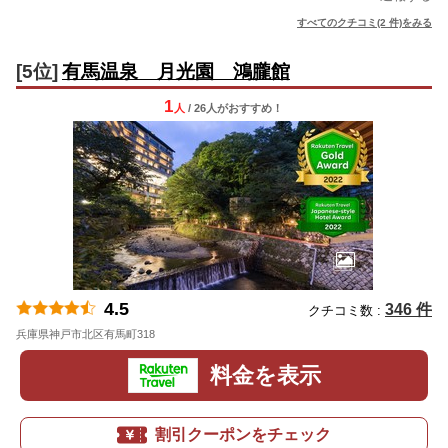
すべてのクチコミ(2 件)をみる
[5位]
有馬温泉 月光園 鴻朧館
1
人
/ 26人
が
おすすめ！
4.5
346 件
クチコミ数 :
兵庫県神戸市北区有馬町318
地図
料金を表示
割引クーポンをチェック