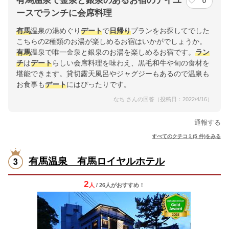
有馬温泉で金泉と銀泉のあるお宿のデイユ
0
ースでランチに会席料理
有馬
温泉の湯めぐり
デート
で
日帰り
プランをお探してでした
こちらの2種類のお湯が楽しめるお宿はいかがでしょうか。
有馬
温泉で唯一金泉と銀泉のお湯を楽しめるお宿です。
ラン
チ
は
デート
らしい会席料理を味わえ、黒毛和牛や旬の食材を
堪能できます。貸切露天風呂やジャグジーもあるので温泉も
お食事も
デート
にはぴったりです。
なち さんの回答（投稿日：2022/4/16）
通報する
すべてのクチコミ(5 件)をみる
有馬温泉 有馬ロイヤルホテル
2
人
/ 26人
が
おすすめ！