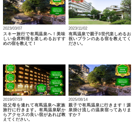
2023/03/07
2023/11/02
スキー旅行で有馬温泉へ！美味
有馬温泉で親子3世代楽しめるお
しい会席料理を楽しめるおすす
祝いプランのある宿を教えてく
めの宿を教えて！
ださい。
2019/07/19
2025/08/14
祖父母を連れて有馬温泉へ家族
親子で有馬温泉に行きます！源
旅行に行きます。有馬温泉駅か
泉掛け流しの温泉宿ってありま
らアクセスの良い宿があれば教
すか？
えてください。