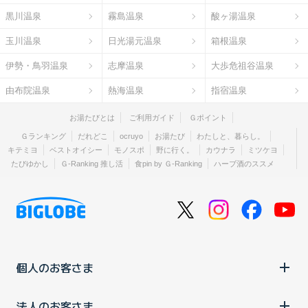
黒川温泉
霧島温泉
酸ヶ湯温泉
玉川温泉
日光湯元温泉
箱根温泉
伊勢・鳥羽温泉
志摩温泉
大歩危祖谷温泉
由布院温泉
熱海温泉
指宿温泉
お湯たびとは
ご利用ガイド
Ｇポイント
Ｇランキング
だれどこ
ocruyo
お湯たび
わたしと、暮らし。
キテミヨ
ベストオイシー
モノスポ
野に行く。
カウナラ
ミツケヨ
たびゆかし
Ｇ-Ranking 推し活
食pin by Ｇ-Ranking
ハーブ酒のススメ
個人のお客さま
法人のお客さま