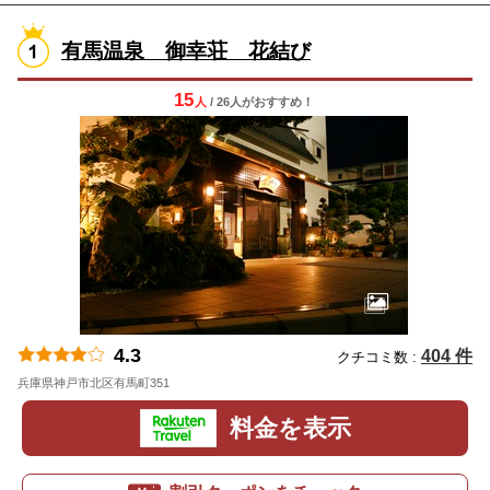
有馬温泉 御幸荘 花結び
15
人
/ 26人
が
おすすめ！
4.3
404 件
クチコミ数 :
兵庫県神戸市北区有馬町351
地図
料金を表示