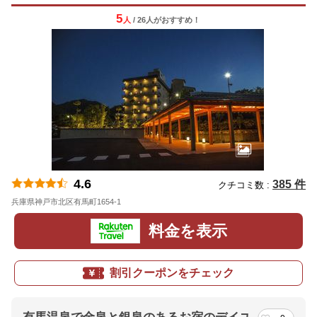
5
人
/ 26人
が
おすすめ！
4.6
385 件
クチコミ数 :
兵庫県神戸市北区有馬町1654-1
地図
料金を表示
割引クーポンをチェック