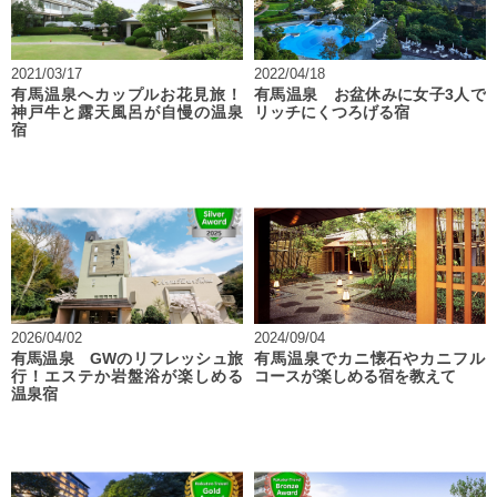
2021/03/17
2022/04/18
有馬温泉へカップルお花見旅！
有馬温泉 お盆休みに女子3人で
神戸牛と露天風呂が自慢の温泉
リッチにくつろげる宿
宿
2026/04/02
2024/09/04
有馬温泉 GWのリフレッシュ旅
有馬温泉でカニ懐石やカニフル
行！エステか岩盤浴が楽しめる
コースが楽しめる宿を教えて
温泉宿