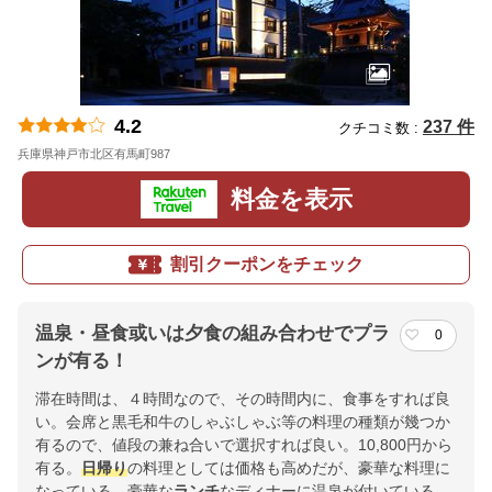
4.2
237 件
クチコミ数 :
兵庫県神戸市北区有馬町987
地図
料金を表示
割引クーポンをチェック
温泉・昼食或いは夕食の組み合わせでプラ
0
ンが有る！
滞在時間は、４時間なので、その時間内に、食事をすれば良
い。会席と黒毛和牛のしゃぶしゃぶ等の料理の種類が幾つか
有るので、値段の兼ね合いで選択すれば良い。10,800円から
有る。
日帰り
の料理としては価格も高めだが、豪華な料理に
なっている。豪華な
ランチ
なディナーに温泉が付いている、