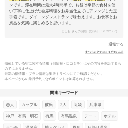
ンです。滞在時間は最大4時間半で、お昼は季節の食材を使
い丁寧に仕上げた会席料理をお弁当仕立てにアレンジした玉
手箱です。ダイニングレストランで味わえます。お食事とお
風呂を気楽に楽しめると思います。
としお さんの回答（投稿日：2022/5/ 7）
通報する
すべてのクチコミ(1 件)をみる
掲載している宿に関する情報（宿情報・口コミ等）はその内容を保証するも
のではありません。
最新の宿情報・プラン情報は楽天トラベルにてご確認ください。
本ページからの旅行予約ではGポイントは加算されません。
関連キーワード
恋人
カップル
彼氏
2人
近畿
兵庫県
神戸・有馬・明石
有馬
有馬温泉
デート
ホテル
ランチ
温泉宿
地元グルメ
昼食
日帰り温泉