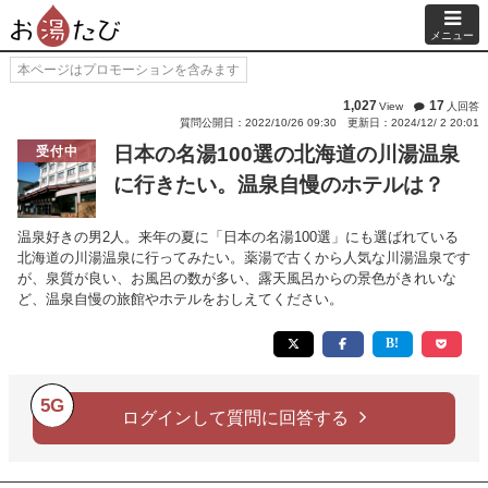
メニュー
本ページはプロモーションを含みます
1,027
17
View
人回答
質問公開日：2022/10/26 09:30
更新日：2024/12/ 2 20:01
日本の名湯100選の北海道の川湯温泉
受付中
に行きたい。温泉自慢のホテルは？
温泉好きの男2人。来年の夏に「日本の名湯100選」にも選ばれている
北海道の川湯温泉に行ってみたい。薬湯で古くから人気な川湯温泉です
が、泉質が良い、お風呂の数が多い、露天風呂からの景色がきれいな
ど、温泉自慢の旅館やホテルをおしえてください。
5G
ログインして質問に回答する