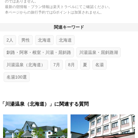
のではありません。
最新の宿情報・プラン情報は楽天トラベルにてご確認ください。
本ページからの旅行予約ではGポイントは加算されません。
関連キーワード
2人
男性
北海道
北海道
釧路・阿寒・根室・川湯・屈斜路
川湯温泉・屈斜路湖
川湯温泉（北海道）
7月
8月
夏
名湯
名湯100選
「川湯温泉（北海道）」に関連する質問