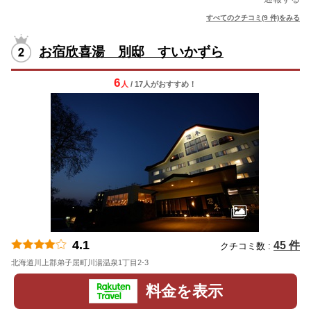
すべてのクチコミ(9 件)をみる
お宿欣喜湯 別邸 すいかずら
6
人
/ 17人
が
おすすめ！
4.1
45 件
クチコミ数 :
北海道川上郡弟子屈町川湯温泉1丁目2-3
地図
料金を表示