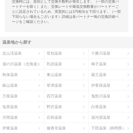
交換時には、原則として交換手数料が発生します。（一部の交換パ
ートナーを除く）また、交換レートや最低交換数量がパートナーご
とに設定されているため、実質的には1円相当を下回ります。（一部
下回らない場合もございます）詳細は各パートナー毎の交換詳細ペ
ージをご確認ください。
温泉地から探す
定山渓温泉
登別温泉
十勝川温泉
湯の川温泉（北海道）
乳頭温泉
鳴子温泉
秋保温泉
東山温泉
蔵王温泉
銀山温泉
草津温泉
伊香保温泉
万座温泉
四万温泉
鬼怒川温泉
塩原温泉
野沢温泉
白骨温泉
月岡温泉
石和温泉
湯河原温泉
伊東温泉
修善寺温泉
下田温泉（静岡県）