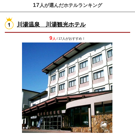
17
人が選んだホテルランキング
川湯温泉 川湯観光ホテル
9
人
/ 17人
が
おすすめ！