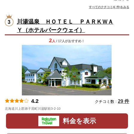
すべてのクチコミ(6 件)をみる
川湯温泉 ＨＯＴＥＬ ＰＡＲＫＷＡ
Ｙ（ホテルパークウェイ）
2
人
/ 17人
が
おすすめ！
4.2
29 件
クチコミ数 :
北海道川上郡弟子屈町川湯駅前3-2-10
地図
料金を表示