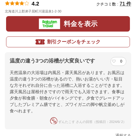
4.2
71 件
クチコミ数 :
北海道川上郡弟子屈町川湯温泉1-2-30
地図
料金を表示
割引クーポンをチェック
温度の違う3つの浴槽が大変良いです
0
天然温泉の大浴場は内風呂・露天風呂があります。お風呂は
温度の違う3つの浴槽があるので、熱いお湯がいい方・駄目
な方それぞれ自分に合った浴槽に入浴することができます。
露天風呂は屋根付きですので雨天でも入浴できます。食事は
夕食が和食膳・朝食がバイキングです。夕食でグレードアッ
プしたプレミアム膳ですと、ズワイガニの脚や帆立釜めしが
食べれます。
ずんたこす さんの回答（投稿日：2024/6/ 2）
通報する