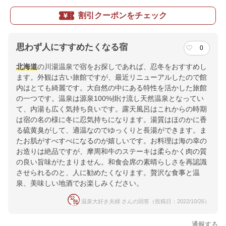
割引クーポンをチェック
思わず人にすすめたくなる宿
0
北海道
の川湯温泉で宿をお探しであれば、忍冬をおすすめし
ます。外観は古い旅館ですが、最近リニューアルしたので館
内はとても綺麗です。大自然の中にある特性を活かした旅館
の一つです。温泉は源泉100%掛け流し天然温泉となってい
て、内湯も広く気持ち良いです。露天風呂はこれからの時期
は宿の名の様に冬に忍気持ちになります。湯質はほのかに香
る硫黄臭がして、適温なのでゆっくりと長湯ができます。ま
たお肌がすべすべになるのが嬉しいです。お料理は海の幸の
お造りは絶品ですが、摩周和牛のステーキは柔らかく肉の質
の良い旨味がたまりません。和食会席の素晴らしさを再認識
させられるのと、人に勧めたくなります。贅沢な食事と温
泉、美味しい地酒でお楽しみください。
温泉大好き夫婦 さんの回答（投稿日：2022/10/26）
通報する