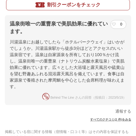
割引クーポンをチェック
温泉街唯一の重曹泉で美肌効果に優れてい
0
ます。
川湯温泉にお越しでしたら「ホテルパークウェイ」はいかが
でしょうか。川湯温泉駅から徒歩3分ほどとアクセスのいい
温泉宿です。温泉は自家源泉を所有しており100％かけ流
し。温泉街唯一の重曹泉（ナトリウム炭酸水素塩泉）で美肌
効果に優れています。広々とした大浴場と露天風呂や硫黄山
を望む野趣あふれる混浴露天風呂を備えています。食事は自
家源泉で養殖された摩周鯛を中心とした会席料理が味わえま
す。
Behind The Line さんの回答（投稿日：2023/5/19）
通報する
すべてのクチコミ(2 件)をみる
掲載している宿に関する情報（宿情報・口コミ等）はその内容を保証するも