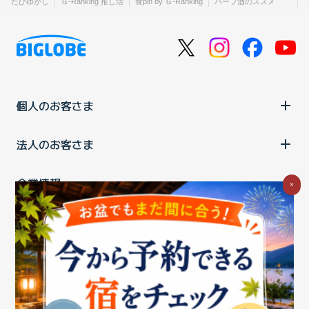
たびゆかし
Ｇ-Ranking 推し活
食pin by Ｇ-Ranking
ハーブ酒のススメ
個人のお客さま
法人のお客さま
企業情報
×
ご利用中の方
お問い合わせ
消費税の表示
ウェブアクセシビリティの取り組み
個人情報保護ポリシー
プライバシーポータル
Cookieポリシー
特定商取引法に基づく表記
情報セキュリティ基本方針
商標について
BIGLOBEトップ