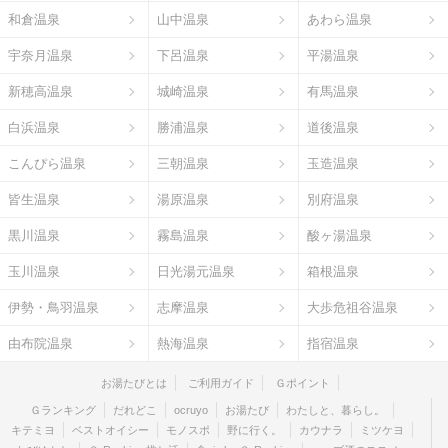
和倉温泉
山中温泉
あわら温泉
宇奈月温泉
下呂温泉
平湯温泉
新穂高温泉
城崎温泉
有馬温泉
白浜温泉
勝浦温泉
道後温泉
こんぴら温泉
三朝温泉
玉造温泉
皆生温泉
湯原温泉
別府温泉
黒川温泉
霧島温泉
酸ヶ湯温泉
玉川温泉
日光湯元温泉
箱根温泉
伊勢・鳥羽温泉
志摩温泉
大歩危祖谷温泉
由布院温泉
熱海温泉
指宿温泉
お湯たびとは
ご利用ガイド
Ｇポイント
Ｇランキング
だれどこ
ocruyo
お湯たび
わたしと、暮らし。
キテミヨ
ベストオイシー
モノスポ
野に行く。
カウナラ
ミツケヨ