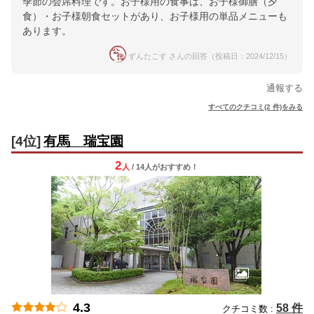
季節の会席料理です。お子様用の食事は、お子様御膳（夕
食）・お子様朝食セットがあり、お子様用の単品メニューも
あります。
ずんたこす さんの回答（投稿日：2024/12/15）
通報する
すべてのクチコミ(2 件)をみる
[4位]
有馬 瑞宝園
2
人
/ 14人
が
おすすめ！
4.3
58 件
クチコミ数 :