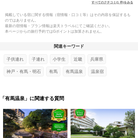
すべてのクチコミ(1 件)をみる
掲載している宿に関する情報（宿情報・口コミ等）はその内容を保証するも
のではありません。
最新の宿情報・プラン情報は楽天トラベルにてご確認ください。
本ページからの旅行予約ではGポイントは加算されません。
関連キーワード
子供連れ
子連れ
小学生
近畿
兵庫県
神戸・有馬・明石
有馬
有馬温泉
温泉宿
「有馬温泉」に関連する質問