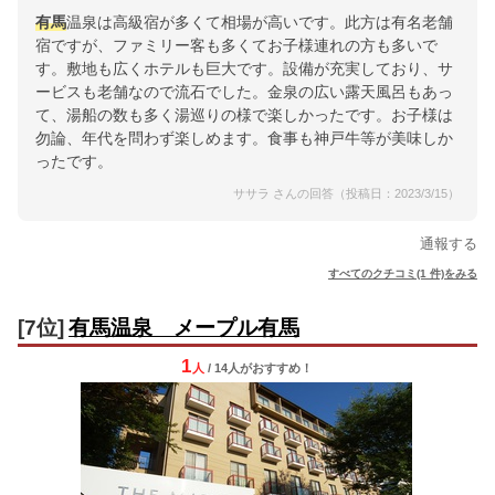
有馬
温泉は高級宿が多くて相場が高いです。此方は有名老舗
宿ですが、ファミリー客も多くてお子様連れの方も多いで
す。敷地も広くホテルも巨大です。設備が充実しており、サ
ービスも老舗なので流石でした。金泉の広い露天風呂もあっ
て、湯船の数も多く湯巡りの様で楽しかったです。お子様は
勿論、年代を問わず楽しめます。食事も神戸牛等が美味しか
ったです。
ササラ さんの回答（投稿日：2023/3/15）
通報する
すべてのクチコミ(1 件)をみる
[7位]
有馬温泉 メープル有馬
1
人
/ 14人
が
おすすめ！