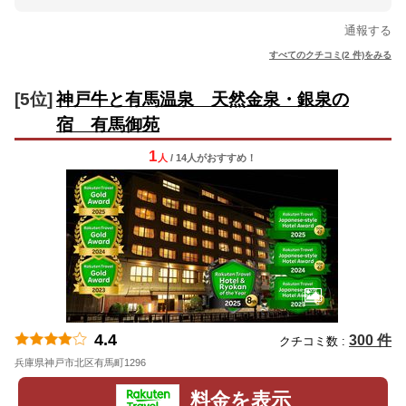
通報する
すべてのクチコミ(2 件)をみる
[5位]
神戸牛と有馬温泉 天然金泉・銀泉の
宿 有馬御苑
1
人
/ 14人
が
おすすめ！
4.4
300 件
クチコミ数 :
兵庫県神戸市北区有馬町1296
地図
料金を表示