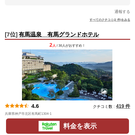
通報する
すべてのクチコミ(2 件)をみる
[7位]
有馬温泉 有馬グランドホテル
2
人
/ 30人
が
おすすめ！
4.6
419 件
クチコミ数 :
兵庫県神戸市北区有馬町1304-1
地図
料金を表示