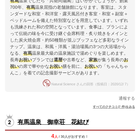
有馬
温泉でしたら「兵衛向陽閣」はいかがでしょうか。創業
700年、
有馬
温泉屈指の老舗旅館になります。客室は、スタ
ンダードな和室・和洋室・露天風呂付き客室・和室＋副室＋
ベッドルームを備えた特別室などを用意しています。いずれ
も洗練された和の空間となっています。食事は、プランによ
って伝統の味を今に受け継ぐ会席料理・炙り焼きをメインと
した炭火焼会席・約50種類が並ぶブッフェなど多彩なライン
ナップ。温泉は、和風・洋風・湯治場風の3つの大浴場から
なる、
有馬
温泉最大級の温泉施設で湯めぐりを楽しめます。
長寿
お祝い
プランでは
還暦
や古希など、
家族
が集う長寿の
お
祝い
の席で華やかな
お祝い
膳を前に、
お祝い
の「ちゃんちゃ
んこ」を着ての記念撮影サービスがあります。
Natural Science さんの回答（投稿日：2020/12/ 7）
通報する
すべてのクチコミ(7 件)をみる
有馬温泉 御幸荘 花結び
4
人
/ 30人
が
おすすめ！