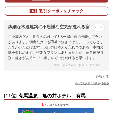
割引クーポンをチェック
繊細な木造建築に不思議な空気が溢れる宿
0
ご予算内だと、朝食のみ付いて5名一緒に宿泊可能なプラン
があります。朝食だけでも羽釜で炊き上げる、ふっくらとし
た米がいただけます。現代の日本人が忘れつつある、本物の
味を楽しめます。特別なプランはありませんが、宿自体が特
別に趣きがあるので、楽しんでいただけると思います。
野田K さんの回答（投稿日：2019/4/10）
通報する
すべてのクチコミ(1 件)をみる
[11位]
有馬温泉 亀の井ホテル 有馬
1
人
/ 30人
が
おすすめ！