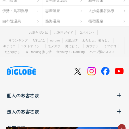
玉川温泉
日光湯元温泉
箱根温泉
伊勢・鳥羽温泉
志摩温泉
大歩危祖谷温泉
由布院温泉
熱海温泉
指宿温泉
お湯たびとは
ご利用ガイド
Ｇポイント
Ｇランキング
だれどこ
ocruyo
お湯たび
わたしと、暮らし。
キテミヨ
ベストオイシー
モノスポ
野に行く。
カウナラ
ミツケヨ
たびゆかし
Ｇ-Ranking 推し活
食pin by Ｇ-Ranking
ハーブ酒のススメ
個人のお客さま
法人のお客さま
企業情報
×