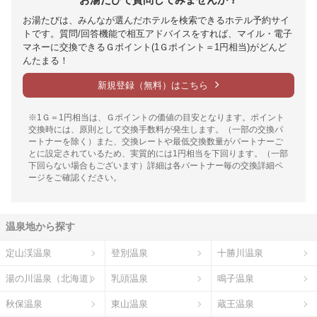
お湯たびは、みんなが選んだホテルを検索できるホテル予約サイ
トです。質問/回答機能で相互アドバイスをすれば、マイル・電子
マネーに交換できるＧポイント(1Ｇポイント＝1円相当)がどんど
んたまる！
新規登録（無料）はこちら
※1Ｇ＝1円相当は、Ｇポイントの価値の目安となります。ポイント
交換時には、原則として交換手数料が発生します。（一部の交換パ
ートナーを除く）また、交換レートや最低交換数量がパートナーご
とに設定されているため、実質的には1円相当を下回ります。（一部
下回らない場合もございます）詳細は各パートナー毎の交換詳細ペ
ージをご確認ください。
温泉地から探す
定山渓温泉
登別温泉
十勝川温泉
湯の川温泉（北海道）
乳頭温泉
鳴子温泉
秋保温泉
東山温泉
蔵王温泉