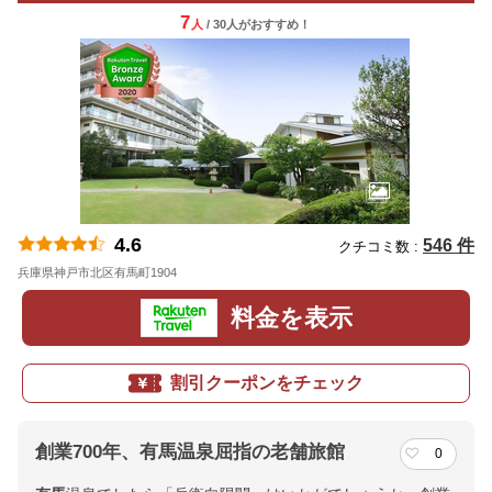
7
人
/ 30人
が
おすすめ！
4.6
546 件
クチコミ数 :
兵庫県神戸市北区有馬町1904
地図
料金を表示
割引クーポンをチェック
創業700年、有馬温泉屈指の老舗旅館
0