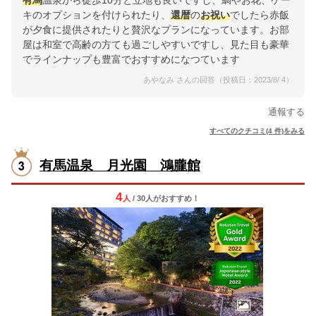
有馬
温泉から徒歩10分と立地も良いですし、鯛やお花、ケー
キのオプションを付けられたり、
還暦
の
お祝い
でしたら赤飯
が夕食に提供されたりと贅沢なプランになっています。お部
屋は和室で高齢の方ても過ごしやすいですし、見た目も豪華
でラインナップも豊富でおすすめになつています
あやなみ さんの回答（投稿日：2023/8/ 4）
通報する
すべてのクチコミ(4 件)をみる
有馬温泉 月光園 鴻朧館
4
人
/ 30人
が
おすすめ！