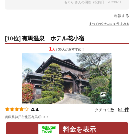
もぐら さんの回答（投稿日：2023/4/ 1）
通報する
すべてのクチコミ(1 件)をみる
[10位]
有馬温泉 ホテル花小宿
1
人
/ 30人
が
おすすめ！
4.4
51 件
クチコミ数 :
兵庫県神戸市北区有馬町1007
地図
料金を表示