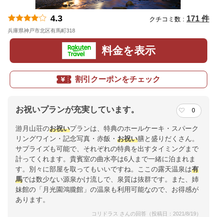
4.3
171 件
クチコミ数 :
兵庫県神戸市北区有馬町318
地図
料金を表示
割引クーポンをチェック
お祝いプランが充実しています。
0
游月山荘の
お祝い
プランは、特典のホールケーキ・スパーク
リングワイン・記念写真・赤飯・
お祝い
膳と盛りだくさん。
サプライズも可能で、それぞれの特典を出すタイミングまで
計ってくれます。貴賓室の曲水亭は6人まで一緒に泊まれま
す。別々に部屋を取ってもいいですね。ここの露天温泉は
有
馬
では数少ない源泉かけ流しで、泉質は抜群です。また、姉
妹館の「月光園鴻朧館」の温泉も利用可能なので、お得感が
あります。
コリドラス さんの回答（投稿日：2021/8/19）