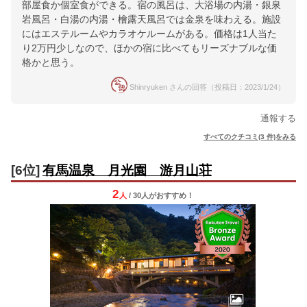
部屋食か個室食ができる。宿の風呂は、大浴場の内湯・銀泉
岩風呂・白湯の内湯・檜露天風呂では金泉を味わえる。施設
にはエステルームやカラオケルームがある。価格は1人当た
り2万円少しなので、ほかの宿に比べてもリーズナブルな価
格かと思う。
Shinryuken さんの回答（投稿日：2023/1/24）
通報する
すべてのクチコミ(3 件)をみる
[6位]
有馬温泉 月光園 游月山荘
2
人
/ 30人
が
おすすめ！