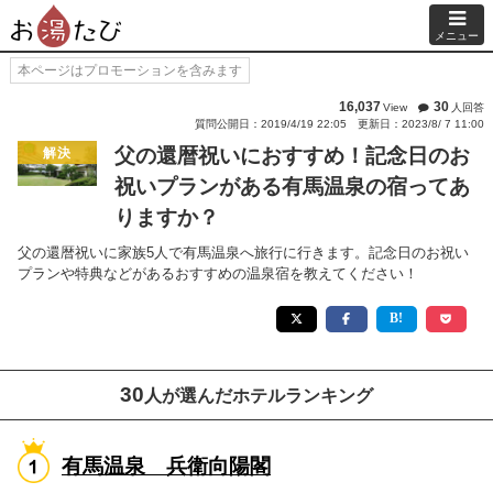
メニュー
本ページはプロモーションを含みます
16,037
30
View
人回答
質問公開日：2019/4/19 22:05
更新日：2023/8/ 7 11:00
父の還暦祝いにおすすめ！記念日のお
解決
祝いプランがある有馬温泉の宿ってあ
りますか？
父の還暦祝いに家族5人で有馬温泉へ旅行に行きます。記念日のお祝い
プランや特典などがあるおすすめの温泉宿を教えてください！
30
人が選んだホテルランキング
有馬温泉 兵衛向陽閣