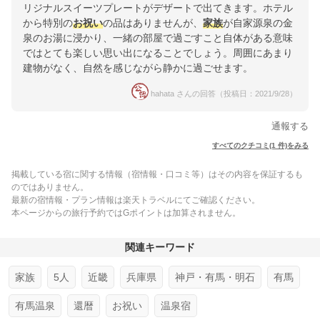
リジナルスイーツプレートがデザートで出てきます。ホテル
から特別の
お祝い
の品はありませんが、
家族
が自家源泉の金
泉のお湯に浸かり、一緒の部屋で過ごすこと自体がある意味
ではとても楽しい思い出になることでしょう。周囲にあまり
建物がなく、自然を感じながら静かに過ごせます。
hahata さんの回答（投稿日：2021/9/28）
通報する
すべてのクチコミ(1 件)をみる
掲載している宿に関する情報（宿情報・口コミ等）はその内容を保証するも
のではありません。
最新の宿情報・プラン情報は楽天トラベルにてご確認ください。
本ページからの旅行予約ではGポイントは加算されません。
関連キーワード
家族
5人
近畿
兵庫県
神戸・有馬・明石
有馬
有馬温泉
還暦
お祝い
温泉宿