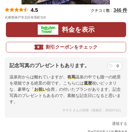
4.5
346 件
クチコミ数 :
兵庫県神戸市北区有馬町318
地図
料金を表示
割引クーポンをチェック
記念写真のプレゼントもあります。
0
温泉街からは離れていますが、
有馬
温泉の中でも随一の絶景
を堪能できる絶景の宿です。こちらには
還暦
祝いピッタリ
な、豪華な「
お祝い
会席」の付いたプランがあります。記念
写真のプレゼントもあるので、素敵な記念日になると思いま
す。
ササラ さんの回答（投稿日：2020/7/12）
通報する
すべてのクチコミ(4 件)をみる