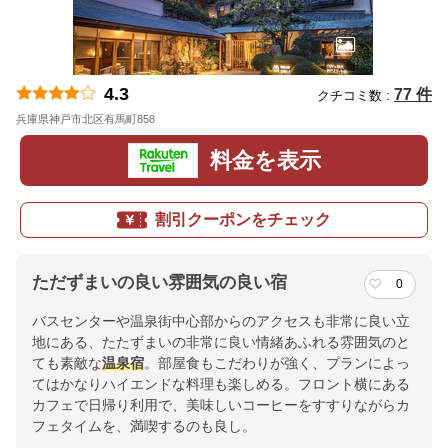
4.3
77 件
クチコミ数 :
兵庫県神戸市北区有馬町858
地図
料金を表示
割引クーポンをチェック
ただずまいの良い雰囲気の良い宿
0
バスセンターや温泉街中心部からのアクセスも非常に良い立
地にある、たたずまいの非常に良い情緒あふれる雰囲気のと
ても素敵な
温泉宿
。部屋食もこだわりが強く、プランによっ
てはかなりハイエンドな料理も楽しめる。フロント横にある
カフェで日帰り利用で、美味しいコーヒーをすすりながらカ
フェタイムを、満喫するのも良し。