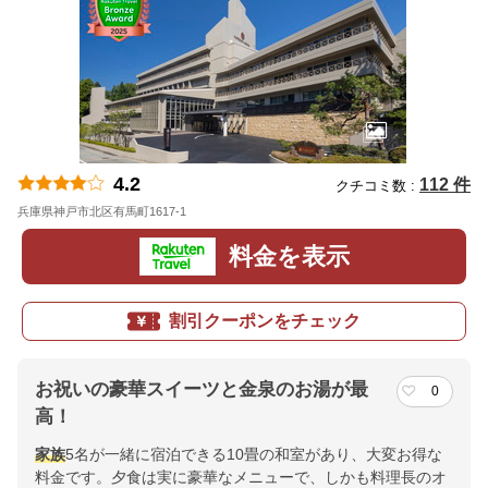
4.2
112 件
クチコミ数 :
兵庫県神戸市北区有馬町1617-1
地図
料金を表示
割引クーポンをチェック
お祝いの豪華スイーツと金泉のお湯が最
0
高！
家族
5名が一緒に宿泊できる10畳の和室があり、大変お得な
料金です。夕食は実に豪華なメニューで、しかも料理長のオ