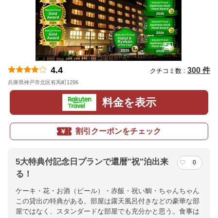
4.4
300 件
クチコミ数 :
兵庫県神戸市北区有馬町1296
地図
料金を表示
割引クーポンをチェック
5大特典付記念日プランで還暦"祝"泊出来
0
る！
ケーキ・花・お酒（ビール）・赤飯・祝い鯛・ちゃんちゃん
この貸出の特典がある。部屋は露天風呂付きなどの豪華な部
屋ではなく、スタンダードな部屋でも充分かと思う。食事は