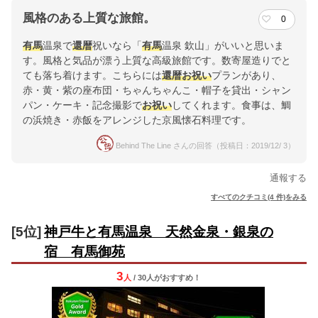
風格のある上質な旅館。
0
有馬
温泉で
還暦
祝いなら「
有馬
温泉 欽山」がいいと思いま
す。風格と気品が漂う上質な高級旅館です。数寄屋造りでと
ても落ち着けます。こちらには
還暦
お祝い
プランがあり、
赤・黄・紫の座布団・ちゃんちゃんこ・帽子を貸出・シャン
パン・ケーキ・記念撮影で
お祝い
してくれます。食事は、鯛
の浜焼き・赤飯をアレンジした京風懐石料理です。
Behind The Line さんの回答（投稿日：2019/12/ 3）
通報する
すべてのクチコミ(4 件)をみる
[5位]
神戸牛と有馬温泉 天然金泉・銀泉の
宿 有馬御苑
3
人
/ 30人
が
おすすめ！