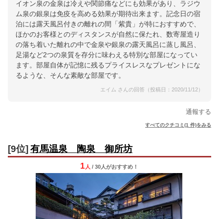
イオン泉の金泉は冷えや関節痛などにも効果があり、ラジウ
ム泉の銀泉は免疫を高める効果が期待出来ます。記念日の宿
泊には露天風呂付きの離れの間「紫貴」が特におすすめで、
ほかのお客様とのディスタンスが自然に保たれ、数寄屋造り
の落ち着いた離れの中で金泉や銀泉の露天風呂に蒸し風呂、
足湯など2つの泉質を存分に味わえる特別な部屋になってい
ます。部屋自体が記憶に残るプライスレスなプレゼントにな
るような、そんな素敵な部屋です。
エイム さんの回答（投稿日：2020/11/12）
通報する
すべてのクチコミ(1 件)をみる
[9位]
有馬温泉 陶泉 御所坊
1
人
/ 30人
が
おすすめ！