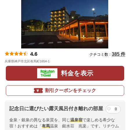
4.6
385 件
クチコミ数 :
兵庫県神戸市北区有馬町1654-1
地図
料金を表示
割引クーポンをチェック
記念日に選びたい露天風呂付き離れの部屋
0
金泉・銀泉の異なる泉質を、同じ
温泉宿
で楽しめる希少な
宿！おすすめは「
有馬
温泉 銀水荘 兆楽」です。リチウム