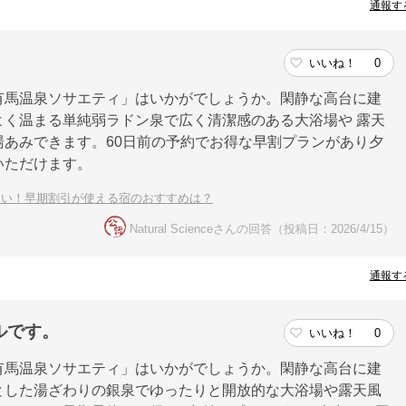
通報す
いいね！
0
有馬温泉ソサエティ」はいかがでしょうか。閑静な高台に建
く温まる単純弱ラドン泉で広く清潔感のある大浴場や 露天
あみできます。60日前の予約でお得な早割プランがあり夕
いただけます。
たい！早期割引が使える宿のおすすめは？
Natural Scienceさんの回答（投稿日：2026/4/15）
通報す
ルです。
いいね！
0
有馬温泉ソサエティ」はいかがでしょうか。閑静な高台に建
とした湯ざわりの銀泉でゆったりと開放的な大浴場や露天風