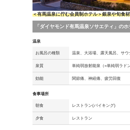
＜有馬温泉に佇む会員制ホテル＞銀泉や旬食材
「ダイヤモンド有馬温泉ソサエティ」のホ
温泉
お風呂の種類
温泉、大浴場、露天風呂、サウ
泉質
単純弱放射能泉（=単純弱ラド
効能
関節痛、神経痛、疲労回復
食事場所
朝食
レストラン(バイキング)
夕食
レストラン