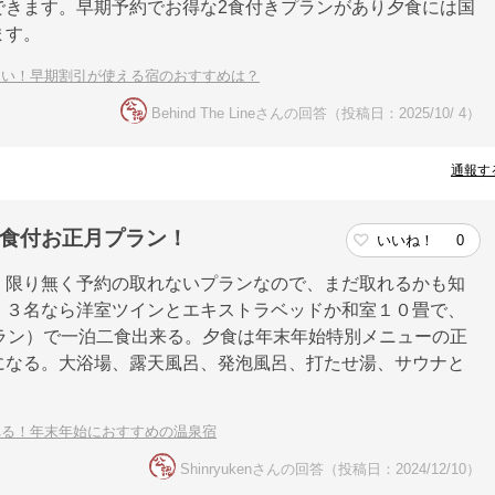
できます。早期予約でお得な2食付きプランがあり夕食には国
ます。
たい！早期割引が使える宿のおすすめは？
Behind The Lineさんの回答（投稿日：2025/10/ 4）
通報す
泊二食付お正月プラン！
いいね！
0
、限り無く予約の取れないプランなので、まだ取れるかも知
、３名なら洋室ツインとエキストラベッドか和室１０畳で、
円のプラン）で一泊二食出来る。夕食は年末年始特別メニューの正
になる。大浴場、露天風呂、発泡風呂、打たせ湯、サウナと
れる！年末年始におすすめの温泉宿
Shinryukenさんの回答（投稿日：2024/12/10）