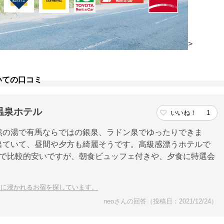
>
いての口コミ
温泉ホテル
いいね！
1
然の湯で有馬ならではの銀泉、ラドン泉でゆったりできま
出ていて、昼間や夕方も綺麗そうです。高級感漂うホテルで
ので比較的安いですが、朝食ビュッフェ付きや、夕食に特選会
泉に浸かれるお宿を探しています。
neoさんの回答（投稿日：2021/12/24）