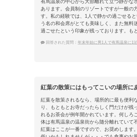
有馬温泉の中心から大部離れて立つ静かな
あります。会員制のリゾートですが一般の
す。私の経験では、1人で静かの過ごせる
う名の和会席がとても美味しく、また無料
過ごせたという印象が残っております。も
回答された質問：
年末年始に男1人で有馬温泉に1
紅葉の散策にはもってこいの場所に
紅葉を散策されるなら、場所的に最も便利
り、もともとお寺だったらしく門だけが残
れるお茶会が例年開かれています。何しろ
体は有馬温泉の温泉街から随分離れていて
紅葉はここが一番ですので、お奨めします
低いかもしれませんが・・・でも食事やお