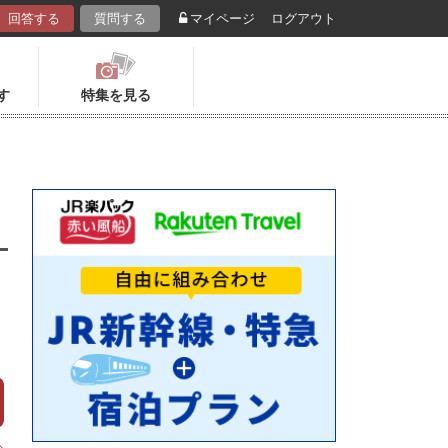
回答する
質問する
マイページ
ログアウト
す
特集を見る