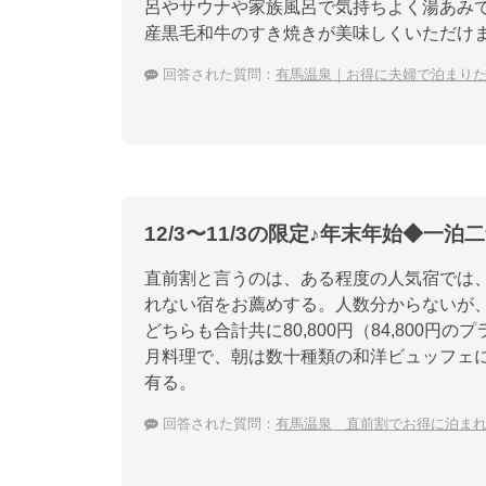
呂やサウナや家族風呂で気持ちよく湯あみ
産黒毛和牛のすき焼きが美味しくいただけ
回答された質問：
有馬温泉｜お得に夫婦で泊まり
12/3〜11/3の限定♪年末年始◆一
直前割と言うのは、ある程度の人気宿では
れない宿をお薦めする。人数分からないが
どちらも合計共に80,800円（84,800
月料理で、朝は数十種類の和洋ビュッフェ
有る。
回答された質問：
有馬温泉 直前割でお得に泊ま