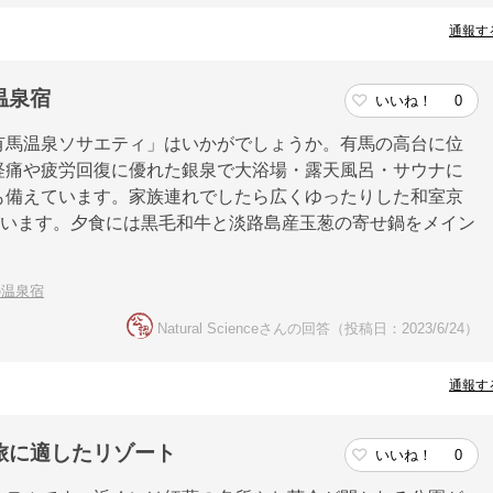
通報す
温泉宿
いいね！
0
有馬温泉ソサエティ」はいかがでしょうか。有馬の高台に位
経痛や疲労回復に優れた銀泉で大浴場・露天風呂・サウナに
も備えています。家族連れでしたら広くゆったりした和室京
ています。夕食には黒毛和牛と淡路島産玉葱の寄せ鍋をメイン
の温泉宿
Natural Scienceさんの回答（投稿日：2023/6/24）
通報す
旅に適したリゾート
いいね！
0