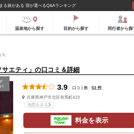
まる旅がある 宿が選べるQ&Aランキング
温泉地から探す
目的から探す
同行者から探
有馬
ソサエティ」の口コミ＆詳細
が
3.9
め！
53 件
口コミ数 :
兵庫県神戸市北区有馬町423
地図をみる
料金を表示