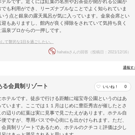
ホテルです。近くには紅葉の名所やお茶会が開かれる公園が
方でも利用ができ、リーズナブルなことでよく知られていま
という点と銀泉の露天風呂が気に入っています。金泉会席とい
送迎もありますし、館内が良く掃除をされていて気持ち良く
と温泉プロからの一押しです。
泊して贅沢な1日を過ごしたい。
hahataさんの回答（投稿日：2021/12/16）
通報す
ある会員制リゾート
いいね！
0
なホテルです。徒歩で行ける距離に端宝寺公園というのはあ
っています。ここでは１１月はじめに豊臣秀吉が催したとさ
この辺りの紅葉は実に見事で見ごたえがあります。ホテル自
不便ですが、専用バスで中心街にも出かけられます。ただ、
。会員制リゾートであるため、ホテルのクチコミ評価は少し
風呂はきっと満足されると思います。