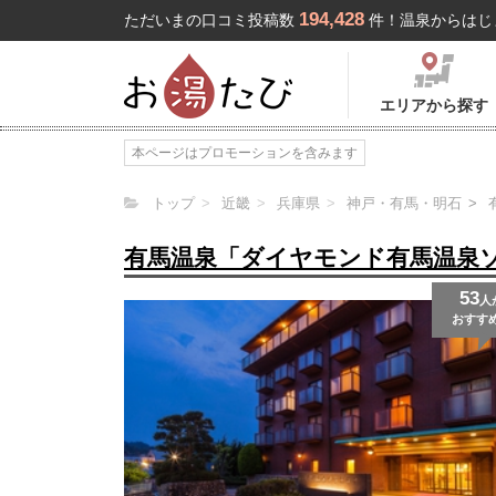
194,428
ただいまの口コミ投稿数
件！温泉からはじ
エリアから探す
本ページはプロモーションを含みます
トップ
近畿
兵庫県
神戸・有馬・明石
有馬温泉「ダイヤモンド有馬温泉
53
人
おすす