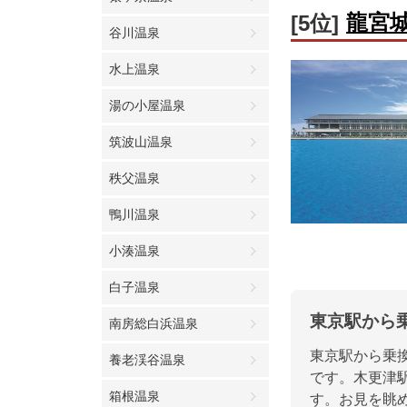
龍宮
[5位]
谷川温泉
水上温泉
湯の小屋温泉
筑波山温泉
秩父温泉
鴨川温泉
小湊温泉
白子温泉
東京駅から
南房総白浜温泉
東京駅から乗
養老渓谷温泉
です。木更津
箱根温泉
す。お見を眺