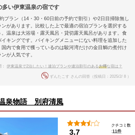
の多い伊東温泉の宿です
約プラン（14・30・60日前の予約で割引）や2日目掃除無し
ランがあります。比較した上で最適の宿泊プランを選択する
う。温泉は大浴場・露天風呂・貸切露天風呂があります。食
バイキングです。バイキングメニューにない料理を追加した
、国内で食用で獲っているのは駿河湾だけの金目鯛の煮付け
ランが人気です。
問：
伊東温泉で2泊したい！連泊プランや連泊割引のある
お得
な宿は？
ずんたこす さんの回答（投稿日：2025/2/ 8 ）
温泉物語 別府清風
クチコミ数
3.7
11件
: