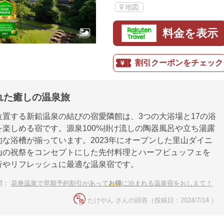
地図
料金を表示
割引クーポンをチェック
れた癒しの温泉旅
位置する新鉛温泉の結びの宿愛隣館は、3つの大浴場と17の浴
を楽しめる宿です。源泉100%掛け流しの陶器風呂や立ち湯露
な浴槽が揃っています。2023年にオープンした里山ダイニ
山の祝祭をコンセプトにした先付料理とハーフビュッフェを
行やリフレッシュに最適な温泉宿です。
問：
花巻温泉で早期予約割引があって
お得
に泊まれる温泉宿をおしえて！
たけやん さんの回答（投稿日：2024/7/14 ）