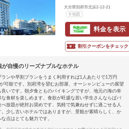
大分県別府市北浜2-12-21
地図
料金を表示
割引クーポンをチェック
観が自慢のリーズナブルなホテル
プランや早割プランをうまく利用すれば1人あたりで1万円
きが可能です。別府湾を望むお部屋、オーシャンビューの展望
も良いです。朝夕食とものバイキングですが、地元の海の幸
鮮な食材を楽しめます。食欲が旺盛な若い学生さんならばバ
食べ放題が絶対お奨めです。気軽で気兼ねせずに過ごせる人
す。少し古いホテルではありますが、景観が素晴らしく、か
ルな点はとても魅力です。