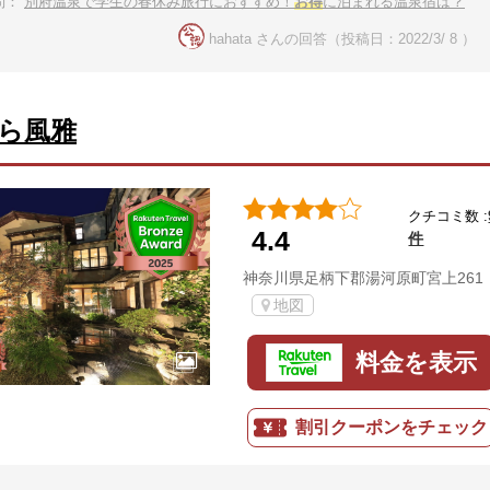
問：
別府温泉で学生の春休み旅行におすすめ！
お得
に泊まれる温泉宿は？
hahata さんの回答（投稿日：2022/3/ 8 ）
ら風雅
クチコミ数 :
4.4
件
神奈川県足柄下郡湯河原町宮上261
地図
料金を表示
割引クーポンをチェック