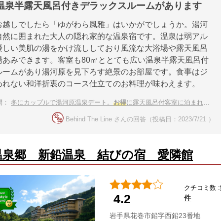
る温泉半露天風呂付きデラックスルームがあります
お越しでしたら「ゆがわら風雅」はいかがでしょうか。湯河
自然に囲まれた大人の隠れ家的な温泉宿です。温泉は弱アル
優しい美肌の湯をかけ流ししており風流な大浴場や露天風呂
湯あみできます。客室も80㎡ととても広い温泉半露天風呂付
ルームがあり湯河原を見下ろす絶景のお部屋です。食事はジ
われない和洋折衷のコース仕立てのお料理が味わえます。
問：
冬にカップルで湯河原温泉デート。
お得
に露天風呂付客室に泊まれる宿は？
Behind The Line さんの回答（投稿日：2023/7/21 ）
温泉郷 新鉛温泉 結びの宿 愛隣館
クチコミ数 :
4.2
件
岩手県花巻市鉛字西鉛23番地