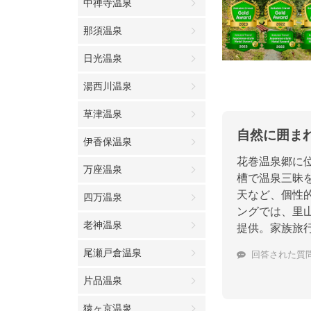
中禅寺温泉
那須温泉
日光温泉
湯西川温泉
草津温泉
自然に囲ま
伊香保温泉
花巻温泉郷に
万座温泉
槽で温泉三昧
天など、個性的
四万温泉
ングでは、里
老神温泉
提供。家族旅
尾瀬戸倉温泉
回答された質
片品温泉
猿ヶ京温泉