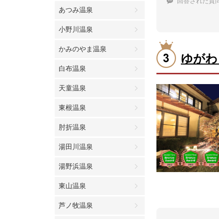
回答された質
あつみ温泉
小野川温泉
かみのやま温泉
ゆがわ
白布温泉
天童温泉
東根温泉
肘折温泉
湯田川温泉
湯野浜温泉
東山温泉
芦ノ牧温泉