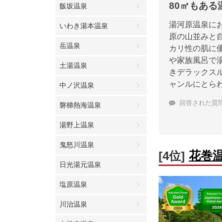
80㎡もあ
飯坂温泉
湯河原温泉に
いわき湯本温泉
原の山並みと
岳温泉
カリ性の肌に
や家族風呂で
土湯温泉
きデラックス
ャンルにとら
中ノ沢温泉
回答された質
磐梯熱海温泉
湯野上温泉
鬼怒川温泉
花巻
[4位]
日光湯元温泉
塩原温泉
川治温泉