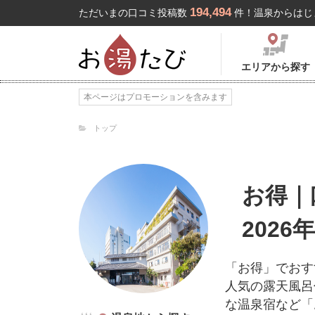
194,494
ただいまの口コミ投稿数
件！温泉からはじ
エリアから探す
本ページはプロモーションを含みます
トップ
お得｜
2026
「お得」でおす
人気の露天風呂
な温泉宿など「