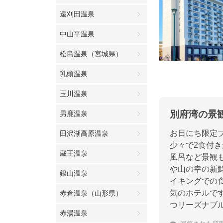
遠刈田温泉
中山平温泉
松島温泉（宮城県）
乳頭温泉
玉川温泉
別府湾の景
男鹿温泉
お日にち限定
田沢湖高原温泉
少々で2食付
蔵王温泉
風呂など景観
や山の幸の新
銀山温泉
イキングでの
気のホテルで
赤倉温泉（山形県）
つリーズナブ
赤湯温泉