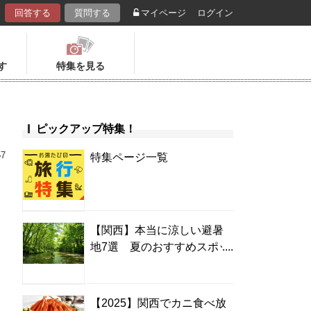
回答する
質問する
マイページ
ログイン
す
特集を見る
ピックアップ特集！
57
特集ページ一覧
【関西】本当に涼しい避暑
地7選 夏のおすすめスポッ
ト＆温泉宿
【2025】関西でカニ食べ放