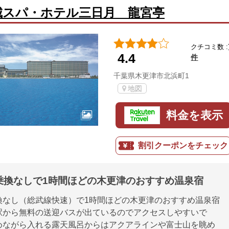
城スパ・ホテル三日月 龍宮亭
クチコミ数 :
4.4
件
千葉県木更津市北浜町1
地図
料金を表示
割引クーポンをチェック
乗換なしで1時間ほどの木更津のおすすめ温泉宿
換なし（総武線快速）で1時間ほどの木更津のおすすめ温泉宿
駅から無料の送迎バスが出ているのでアクセスしやすいで
めながら入れる露天風呂からはアクアラインや富士山を眺め