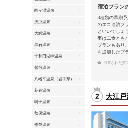
宿泊プラン
酸ヶ湯温泉
3種類の早期予
浅虫温泉
のエコ連泊プ
といいでしょ
大鰐温泉
事は二食とも
黒石温泉
プランもあり
を追加したプ
十和田湖畔温泉
回答された質
鶯宿温泉
八幡平温泉（岩手県）
花巻温泉
大江戸
鳴子温泉
秋保温泉
作並温泉