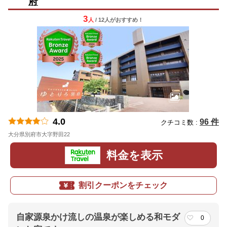
府
3
人
/ 12人
が
おすすめ！
4.0
96 件
クチコミ数 :
大分県別府市大字野田22
地図
料金を表示
割引クーポンをチェック
自家源泉かけ流しの温泉が楽しめる和モダ
0