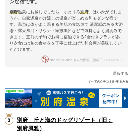
ンな宿です。
別府
温泉にお越しでしたら「ゆとりろ
別府
」はいかがでしょ
うか。自家源泉かけ流しの温泉が楽しめる和モダンな宿で
す。温泉は体がよく温まる美肌の食塩泉で 清潔感のある大浴
場・露天風呂・サウナ・家族風呂などで気持ちよく湯あみで
きます。直前の予約でお得に宿泊できる2食付きプランがあ
り夕食には旬の食材をを丁寧に仕上げた和会席が美味しくい
ただけます。
Natural Science さんの回答（投稿日：2025/7/16）
通報する
すべてのクチコミ(3 件)をみる
別府 丘と海のドッグリゾート（旧：
別府風雅）