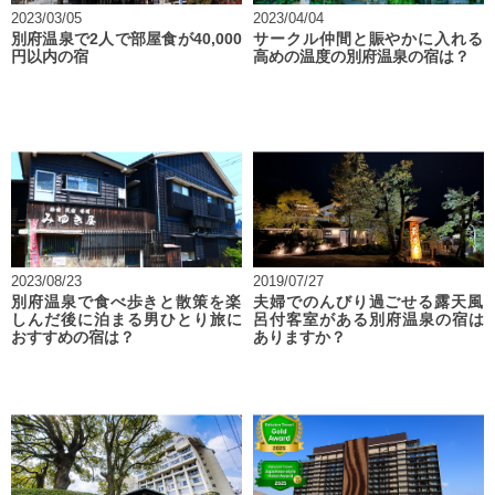
2023/03/05
2023/04/04
別府温泉で2人で部屋食が40,000
サークル仲間と賑やかに入れる
円以内の宿
高めの温度の別府温泉の宿は？
2023/08/23
2019/07/27
別府温泉で食べ歩きと散策を楽
夫婦でのんびり過ごせる露天風
しんだ後に泊まる男ひとり旅に
呂付客室がある別府温泉の宿は
おすすめの宿は？
ありますか？