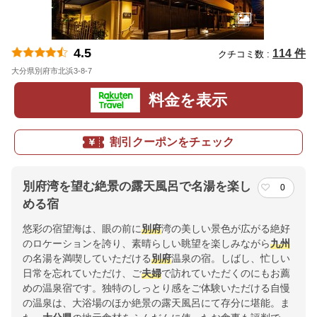
4.5
114 件
クチコミ数 :
大分県別府市北浜3-8-7
地図
料金を表示
割引クーポンをチェック
別府湾を望む絶景の露天風呂で名湯を楽し
0
める宿
悠彩の宿望海は、眼の前に
別府
湾の美しい景色が広がる絶好
のロケーションを誇り、素晴らしい眺望を楽しみながら
九州
の名湯を満喫していただける
別府
温泉の宿。しばし、忙しい
日常を忘れていただけ、ご
夫婦
で訪れていただくのにもお薦
めの温泉宿です。独特のしっとり感をご体験いただける自慢
の温泉は、大浴場のほか絶景の露天風呂にて存分に堪能。ま