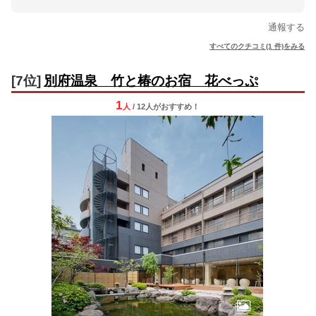
通報する
すべてのクチコミ(1 件)をみる
[7位]
別府温泉 竹と椿のお宿 花べっぷ
1
人
/ 12人
が
おすすめ！