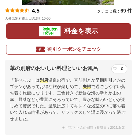
4.5
69 件
クチコミ数 :
大分県別府市上田の湯町16-50
地図
料金を表示
割引クーポンをチェック
華の別府のおいしい料理といいお風呂
0
「花べっぷ」は
別府
温泉の宿で、直前割とか早期割引とかの
プランがあってお得な旅が楽しめて、
夫婦
で過ごしやすい落
ち着く旅館になります。二食付きで新鮮な海の幸とか山の
幸、野菜などが豊富にそろっていて、豊かな味わいとかが楽
しめて贅沢でした。温泉は広くてキレイな浴室の中に落ち着
いて入れる内湯があって、リラックスして湯に浸かって過ご
せました。
ヤギヌマ さんの回答（投稿日：2025/2/ 3）