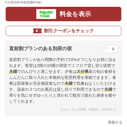
大分県別府市鶴見園町5組1
地図
料金を表示
割引クーポンをチェック
直前割プランのある別府の宿
0
直前割プランがあり間際の予約で10%オフになりお得に泊ま
れます。客室は2階の10畳の和室で１フロア貸し切り状態で
夫婦
でのんびりと過ごせます。夕食は
大分県
産の旬の食材を
ふんだんに取り入れた本格的な割烹料理を堪能できます。食
事は部屋食か完全個室食なので
夫婦
で気兼ねなくいただけま
す。温泉の３つのお風呂は貸し切りで利用できるので
夫婦
で
周りを気にせずゆったりと浸かれて観光で疲れた身体を癒や
してくれます。
ひひん さんの回答（投稿日：2024/8/ 1）
通報する