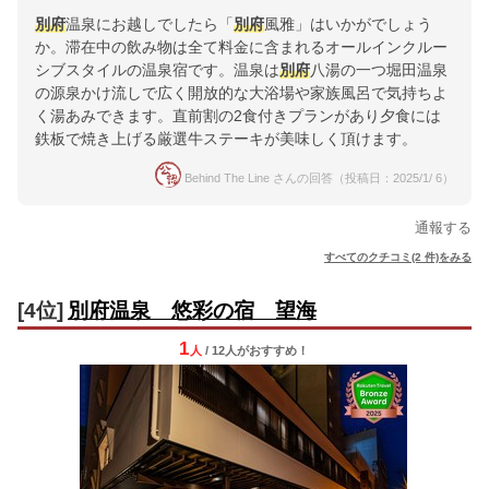
別府
温泉にお越しでしたら「
別府
風雅」はいかがでしょう
か。滞在中の飲み物は全て料金に含まれるオールインクルー
シブスタイルの温泉宿です。温泉は
別府
八湯の一つ堀田温泉
の源泉かけ流しで広く開放的な大浴場や家族風呂で気持ちよ
く湯あみできます。直前割の2食付きプランがあり夕食には
鉄板で焼き上げる厳選牛ステーキが美味しく頂けます。
Behind The Line さんの回答（投稿日：2025/1/ 6）
通報する
すべてのクチコミ(2 件)をみる
[4位]
別府温泉 悠彩の宿 望海
1
人
/ 12人
が
おすすめ！