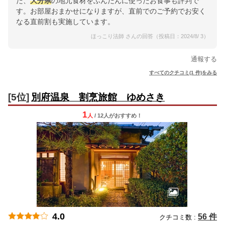
た、
大分県
の地元食材をふんだんに使ったお食事も評判で
す。お部屋おまかせになりますが、直前でのご予約でお安く
なる直前割も実施しています。
ほっこり法師 さんの回答（投稿日：2024/8/ 3）
通報する
すべてのクチコミ(1 件)をみる
[5位]
別府温泉 割烹旅館 ゆめさき
1
人
/ 12人
が
おすすめ！
4.0
56 件
クチコミ数 :