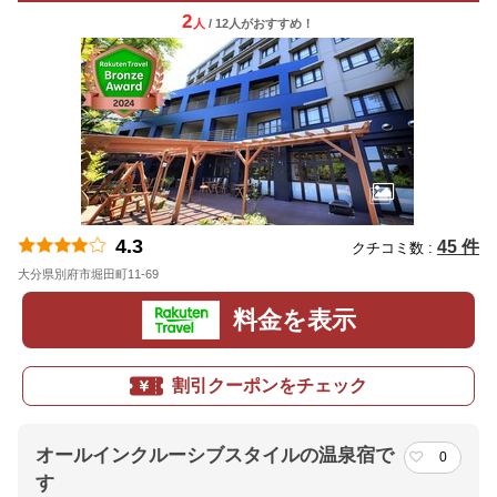
2
人
/ 12人
が
おすすめ！
4.3
45 件
クチコミ数 :
大分県別府市堀田町11-69
地図
料金を表示
割引クーポンをチェック
オールインクルーシブスタイルの温泉宿で
0
す