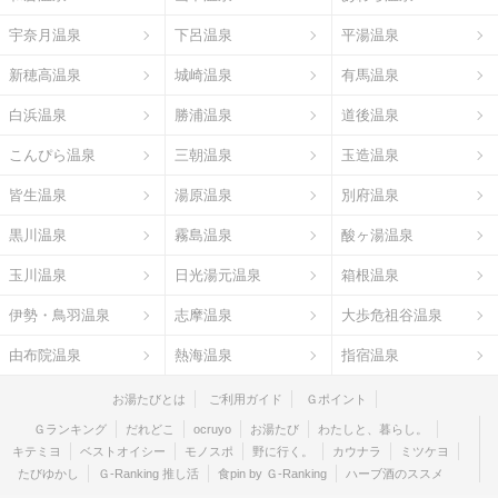
宇奈月温泉
下呂温泉
平湯温泉
新穂高温泉
城崎温泉
有馬温泉
白浜温泉
勝浦温泉
道後温泉
こんぴら温泉
三朝温泉
玉造温泉
皆生温泉
湯原温泉
別府温泉
黒川温泉
霧島温泉
酸ヶ湯温泉
玉川温泉
日光湯元温泉
箱根温泉
伊勢・鳥羽温泉
志摩温泉
大歩危祖谷温泉
由布院温泉
熱海温泉
指宿温泉
お湯たびとは
ご利用ガイド
Ｇポイント
Ｇランキング
だれどこ
ocruyo
お湯たび
わたしと、暮らし。
キテミヨ
ベストオイシー
モノスポ
野に行く。
カウナラ
ミツケヨ
たびゆかし
Ｇ-Ranking 推し活
食pin by Ｇ-Ranking
ハーブ酒のススメ