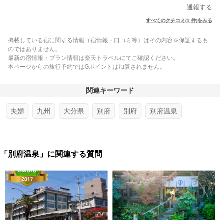
通報する
すべてのクチコミ(1 件)をみる
掲載している宿に関する情報（宿情報・口コミ等）はその内容を保証するも
のではありません。
最新の宿情報・プラン情報は楽天トラベルにてご確認ください。
本ページからの旅行予約ではGポイントは加算されません。
関連キーワード
夫婦
九州
大分県
別府
別府
別府温泉
「別府温泉」に関連する質問