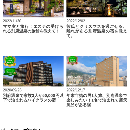
2022/11/30
2022/12/02
ママ友と旅行！エステの受けら
彼氏とクリスマスを過ごせる、
れる別府温泉の旅館を教えて！
離れがある別府温泉の宿を教え
て。
2020/09/23
2022/12/17
別府温泉で家族3人が50,000円以
年末年始の男1人旅、別府温泉で
下で泊まれるハイクラスの宿
楽しみたい！1名で泊まれて露天
風呂がある宿