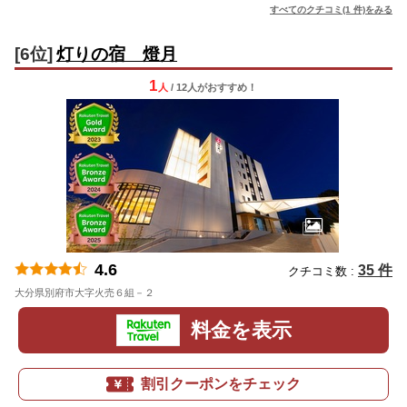
すべてのクチコミ(1 件)をみる
[6位]
灯りの宿 燈月
1
人
/ 12人
が
おすすめ！
4.6
35 件
クチコミ数 :
大分県別府市大字火売６組－２
地図
料金を表示
割引クーポンをチェック