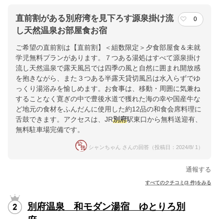
直前割がある別府湾を見下ろす源泉掛け流
0
し天然温泉お部屋食お宿
ご希望の直前割は【直前割】＜組数限定＞夕食部屋食＆未就
学児無料プランがあります。７つある湯処はすべて源泉掛け
流し天然温泉で露天風呂では四季の風と自然に囲まれ開放感
を抱きながら、また３つある半露天貸切風呂は水入らずでゆ
っくり湯浴みを愉しめます。お食事は、移動・周囲に気兼ね
することなく寛ぎの中で豊後水道で獲れた海の幸や国産牛な
ど地元の食材をふんだんに使用した約12品の和食会席料理に
舌鼓できます。アクセスは、JR
別府
駅東口から無料送迎有、
無料駐車場完備です。
シャンちゃん さんの回答（投稿日：2024/8/ 1）
通報する
すべてのクチコミ(3 件)をみる
別府温泉 和モダン湯宿 ゆとりろ別