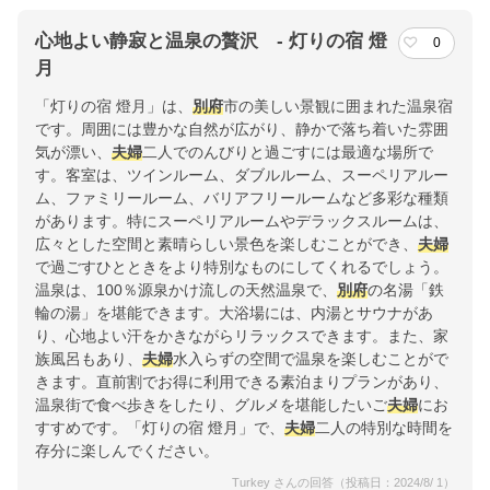
心地よい静寂と温泉の贅沢 ‐ 灯りの宿 燈
0
月
「灯りの宿 燈月」は、
別府
市の美しい景観に囲まれた温泉宿
です。周囲には豊かな自然が広がり、静かで落ち着いた雰囲
気が漂い、
夫婦
二人でのんびりと過ごすには最適な場所で
す。客室は、ツインルーム、ダブルルーム、スーペリアルー
ム、ファミリールーム、バリアフリールームなど多彩な種類
があります。特にスーペリアルームやデラックスルームは、
広々とした空間と素晴らしい景色を楽しむことができ、
夫婦
で過ごすひとときをより特別なものにしてくれるでしょう。
温泉は、100％源泉かけ流しの天然温泉で、
別府
の名湯「鉄
輪の湯」を堪能できます。大浴場には、内湯とサウナがあ
り、心地よい汗をかきながらリラックスできます。また、家
族風呂もあり、
夫婦
水入らずの空間で温泉を楽しむことがで
きます。直前割でお得に利用できる素泊まりプランがあり、
温泉街で食べ歩きをしたり、グルメを堪能したいご
夫婦
にお
すすめです。「灯りの宿 燈月」で、
夫婦
二人の特別な時間を
存分に楽しんでください。
Turkey さんの回答（投稿日：2024/8/ 1）