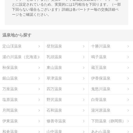
とに設定されているため、実質的には1円相当を下回ります。（一部
下回らない場合もございます）詳細は各パートナー毎の交換詳細ペ
ージをご確認ください。
温泉地から探す
定山渓温泉
登別温泉
十勝川温泉
湯の川温泉（北海道）
乳頭温泉
鳴子温泉
秋保温泉
東山温泉
蔵王温泉
銀山温泉
草津温泉
伊香保温泉
万座温泉
四万温泉
鬼怒川温泉
塩原温泉
野沢温泉
白骨温泉
月岡温泉
石和温泉
湯河原温泉
伊東温泉
修善寺温泉
下田温泉（静岡県）
和倉温泉
山中温泉
あわら温泉