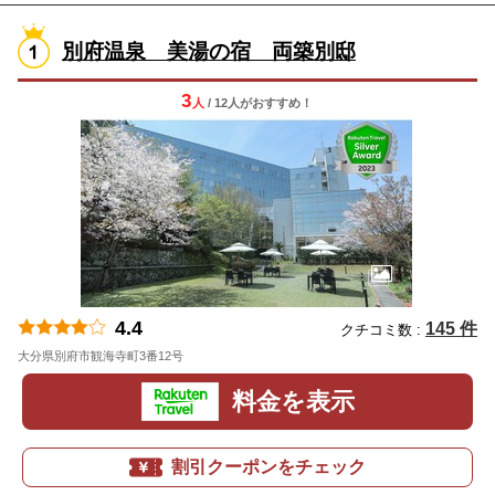
別府温泉 美湯の宿 両築別邸
3
人
/ 12人
が
おすすめ！
4.4
145 件
クチコミ数 :
大分県別府市観海寺町3番12号
地図
料金を表示
割引クーポンをチェック