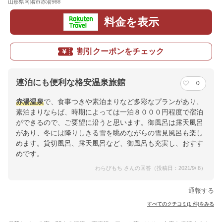
山形県南陽市赤湯988
地図
料金を表示
割引クーポンをチェック
連泊にも便利な格安温泉旅館
0
赤湯温泉
で、食事つきや素泊まりなど多彩なプランがあり、
素泊まりならば、時期によっては一泊８０００円程度で宿泊
ができるので、ご要望に沿うと思います。御風呂は露天風呂
があり、冬には降りしきる雪を眺めながらの雪見風呂も楽し
めます。貸切風呂、露天風呂など、御風呂も充実し、おすす
めです。
わらびもち さんの回答（投稿日：2021/9/ 8）
通報する
すべてのクチコミ(1 件)をみる