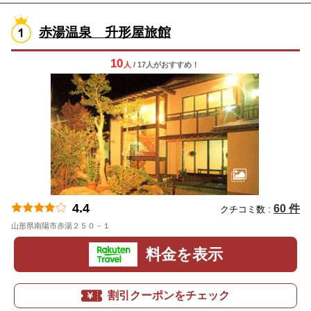
赤湯温泉 升形屋旅館
10
人
/ 17人
が
おすすめ！
4.4
60 件
クチコミ数 :
山形県南陽市赤湯２５０－１
地図
料金を表示
割引クーポンをチェック