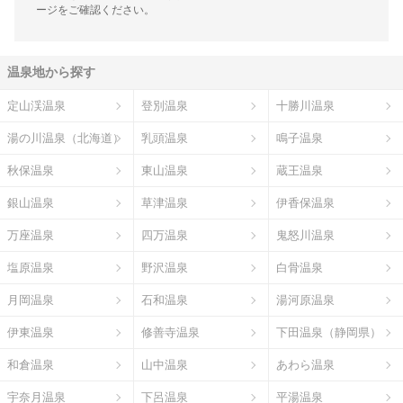
ージをご確認ください。
温泉地から探す
定山渓温泉
登別温泉
十勝川温泉
湯の川温泉（北海道）
乳頭温泉
鳴子温泉
秋保温泉
東山温泉
蔵王温泉
銀山温泉
草津温泉
伊香保温泉
万座温泉
四万温泉
鬼怒川温泉
塩原温泉
野沢温泉
白骨温泉
月岡温泉
石和温泉
湯河原温泉
伊東温泉
修善寺温泉
下田温泉（静岡県）
和倉温泉
山中温泉
あわら温泉
宇奈月温泉
下呂温泉
平湯温泉