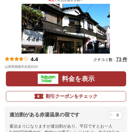
人
/ 17人
が
おすすめ！
4.4
73 件
クチコミ数 :
山形県南陽市赤湯1014
地図
料金を表示
割引クーポンをチェック
連泊割がある赤湯温泉の宿です
0
素泊まりになりますが連泊割があり、平日ですとお一人