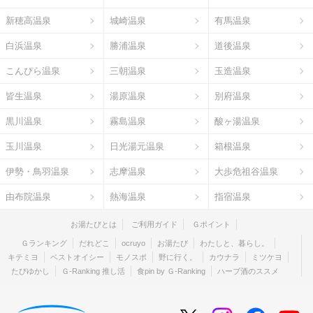
新穂高温泉
城崎温泉
有馬温泉
白浜温泉
勝浦温泉
道後温泉
こんぴら温泉
三朝温泉
玉造温泉
皆生温泉
湯原温泉
別府温泉
黒川温泉
霧島温泉
酸ヶ湯温泉
玉川温泉
日光湯元温泉
箱根温泉
伊勢・鳥羽温泉
志摩温泉
大歩危祖谷温泉
由布院温泉
熱海温泉
指宿温泉
お湯たびとは
ご利用ガイド
Ｇポイント
Ｇランキング
だれどこ
ocruyo
お湯たび
わたしと、暮らし。
キテミヨ
ベストオイシー
モノスポ
野に行く。
カウナラ
ミツケヨ
たびゆかし
Ｇ-Ranking 推し活
食pin by Ｇ-Ranking
ハーブ酒のススメ