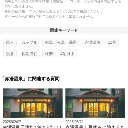
掲載している宿に関する情報（宿情報・口コミ等）はその内容を保証するも
のではありません。
最新の宿情報・プラン情報は楽天トラベルにてご確認ください。
本ページからの旅行予約ではGポイントは加算されません。
関連キーワード
恋人
カップル
南陽・赤湯・高畠
赤湯温泉
11月
温泉
長期滞在
格安
4泊以上
「赤湯温泉」に関連する質問
2026/02/07
2025/05/21
赤湯温泉 子連れで泊まりたい！
赤湯温泉｜夏休みに泊まりた