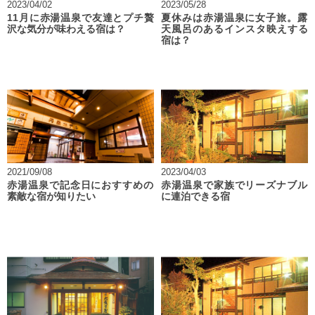
2023/04/02
2023/05/28
11月に赤湯温泉で友達とプチ贅
夏休みは赤湯温泉に女子旅。露
沢な気分が味わえる宿は？
天風呂のあるインスタ映えする
宿は？
2021/09/08
2023/04/03
赤湯温泉で記念日におすすめの
赤湯温泉で家族でリーズナブル
素敵な宿が知りたい
に連泊できる宿