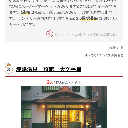
8,000円程度です。館内には電子レンジがあり、徒歩10分の
場所にスーパーマーケットがありますので部屋で食事ができ
ます。
温泉
は内風呂・露天風呂があり、男女入れ替え制で
す。ランドリーが無料で利用できるのは
長期滞在
には嬉しい
サービスです。
ずんたこす さんの回答（投稿日：2025/4/21）
通報する
すべてのクチコミ(4 件)をみる
赤湯温泉 旅館 大文字屋
2
人
/ 17人
が
おすすめ！