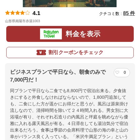
4.1
85 件
クチコミ数 :
山形県南陽市赤湯1003
地図
料金を表示
割引クーポンをチェック
ビジネスプランで平日なら、朝食のみで
0
7,000円だ！
同プランで平日なら二食でも8,800円で宿泊出来る。夕食抜
きにすると外食しなければならないので、1,800円追加して
も、二食にした方が遥かにお得だと思うが。風呂は源泉掛け
流しなので、清掃時間を除いて２４時間入れる。男女別に大
浴場が有り、それぞれ石造りの内風呂と坪庭を眺めながら優
雅に入れる露天風呂が有る。４日滞在しても湯治気分で宿泊
出来るだろう。食事は季節の会席料理で山形の海の幸と山の
幸がバランス良く入っている。「米沢牛満足プラン」という