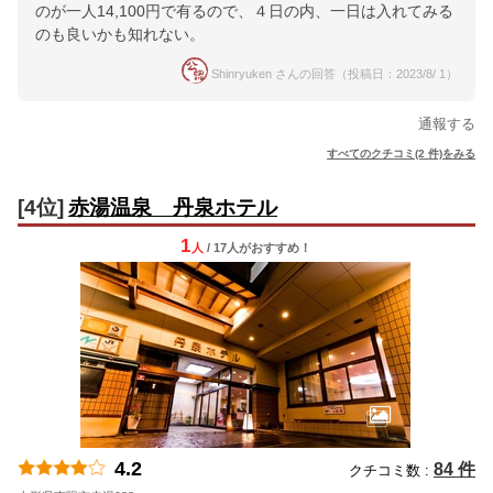
のが一人14,100円で有るので、４日の内、一日は入れてみる
のも良いかも知れない。
Shinryuken さんの回答（投稿日：2023/8/ 1）
通報する
すべてのクチコミ(2 件)をみる
[4位]
赤湯温泉 丹泉ホテル
1
人
/ 17人
が
おすすめ！
4.2
84 件
クチコミ数 :