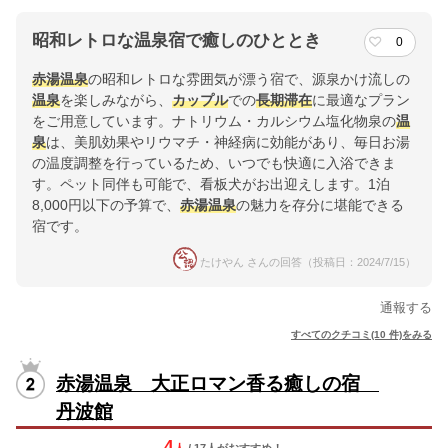
昭和レトロな温泉宿で癒しのひととき
0
赤湯温泉
の昭和レトロな雰囲気が漂う宿で、源泉かけ流しの
温泉
を楽しみながら、
カップル
での
長期滞在
に最適なプラン
をご用意しています。ナトリウム・カルシウム塩化物泉の
温
泉
は、美肌効果やリウマチ・神経病に効能があり、毎日お湯
の温度調整を行っているため、いつでも快適に入浴できま
す。ペット同伴も可能で、看板犬がお出迎えします。1泊
8,000円以下の予算で、
赤湯温泉
の魅力を存分に堪能できる
宿です。
たけやん さんの回答（投稿日：2024/7/15）
通報する
すべてのクチコミ(10 件)をみる
赤湯温泉 大正ロマン香る癒しの宿
丹波館
4