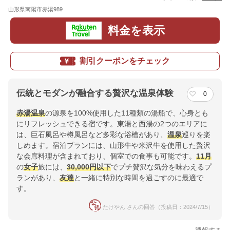
山形県南陽市赤湯989
地図
料金を表示
割引クーポンをチェック
伝統とモダンが融合する贅沢な温泉体験
0
赤湯温泉
の源泉を100%使用した11種類の湯船で、心身とも
にリフレッシュできる宿です。東湯と西湯の2つのエリアに
は、巨石風呂や樽風呂など多彩な浴槽があり、
温泉
巡りを楽
しめます。宿泊プランには、山形牛や米沢牛を使用した贅沢
な会席料理が含まれており、個室での食事も可能です。
11月
の
女子
旅には、
30,000円以下
でプチ贅沢な気分を味わえるプ
ランがあり、
友達
と一緒に特別な時間を過ごすのに最適で
す。
たけやん さんの回答（投稿日：2024/7/15）