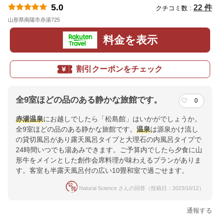
5.0
22 件
クチコミ数 :
山形県南陽市赤湯725
地図
料金を表示
割引クーポンをチェック
全9室ほどの品のある静かな旅館です。
0
赤湯温泉
にお越しでしたら「松島館」はいかがでしょうか。
全9室ほどの品のある静かな旅館です。
温泉
は源泉かけ流し
の貸切風呂があり露天風呂タイプと大理石の内風呂タイプで
24時間いつでも湯あみできます。ご予算内でしたら夕食に山
形牛をメインとした創作会席料理が味わえるプランがありま
す。客室も半露天風呂付の広い10畳和室で過ごせます。
Natural Science さんの回答（投稿日：2023/10/12）
通報する