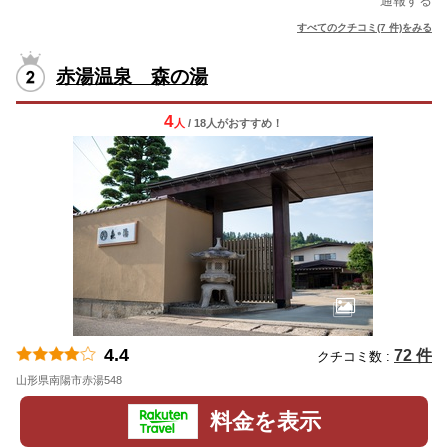
通報する
すべてのクチコミ(7 件)をみる
赤湯温泉 森の湯
4
人
/ 18人
が
おすすめ！
4.4
72 件
クチコミ数 :
山形県南陽市赤湯548
地図
料金を表示