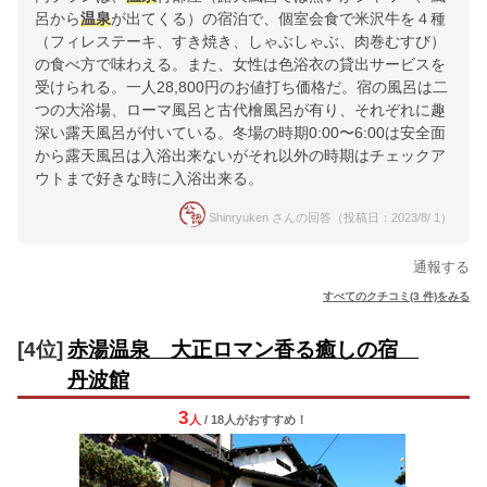
呂から
温泉
が出てくる）の宿泊で、個室会食で米沢牛を４種
（フィレステーキ、すき焼き、しゃぶしゃぶ、肉巻むすび）
の食べ方で味わえる。また、女性は色浴衣の貸出サービスを
受けられる。一人28,800円のお値打ち価格だ。宿の風呂は二
つの大浴場、ローマ風呂と古代檜風呂が有り、それぞれに趣
深い露天風呂が付いている。冬場の時期0:00〜6:00は安全面
から露天風呂は入浴出来ないがそれ以外の時期はチェックア
ウトまで好きな時に入浴出来る。
Shinryuken さんの回答（投稿日：2023/8/ 1）
通報する
すべてのクチコミ(3 件)をみる
[4位]
赤湯温泉 大正ロマン香る癒しの宿
丹波館
3
人
/ 18人
が
おすすめ！