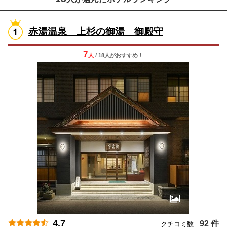
赤湯温泉 上杉の御湯 御殿守
7
人
/ 18人
が
おすすめ！
4.7
92 件
クチコミ数 :