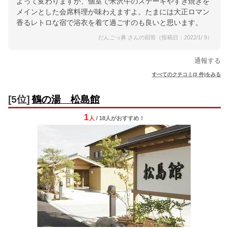
よって変わりますが、個室で米沢牛のステーキやすき焼きを
メインとした会席料理が味わえますよ。たまには大正ロマン
香るレトロな宿で浴衣を着て過ごすのも良いと思います。
だんごっ鼻 さんの回答（投稿日：2022/1/ 9）
通報する
すべてのクチコミ(3 件)をみる
[5位]
鶴の湯 松島館
1
人
/ 18人
が
おすすめ！