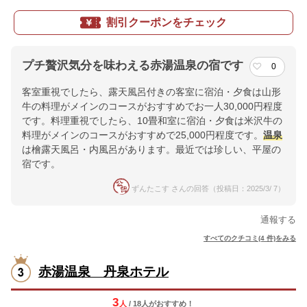
割引クーポンをチェック
プチ贅沢気分を味わえる赤湯温泉の宿です
0
客室重視でしたら、露天風呂付きの客室に宿泊・夕食は山形
牛の料理がメインのコースがおすすめでお一人30,000円程度
です。料理重視でしたら、10畳和室に宿泊・夕食は米沢牛の
料理がメインのコースがおすすめで25,000円程度です。
温泉
は檜露天風呂・内風呂があります。最近では珍しい、平屋の
宿です。
ずんたこす さんの回答（投稿日：2025/3/ 7）
通報する
すべてのクチコミ(4 件)をみる
赤湯温泉 丹泉ホテル
3
人
/ 18人
が
おすすめ！