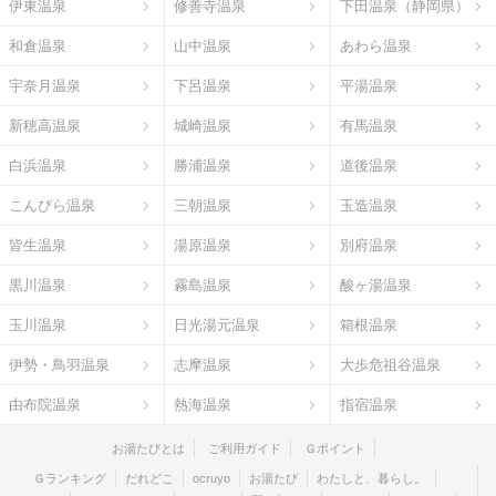
伊東温泉
修善寺温泉
下田温泉（静岡県）
和倉温泉
山中温泉
あわら温泉
宇奈月温泉
下呂温泉
平湯温泉
新穂高温泉
城崎温泉
有馬温泉
白浜温泉
勝浦温泉
道後温泉
こんぴら温泉
三朝温泉
玉造温泉
皆生温泉
湯原温泉
別府温泉
黒川温泉
霧島温泉
酸ヶ湯温泉
玉川温泉
日光湯元温泉
箱根温泉
伊勢・鳥羽温泉
志摩温泉
大歩危祖谷温泉
由布院温泉
熱海温泉
指宿温泉
お湯たびとは
ご利用ガイド
Ｇポイント
Ｇランキング
だれどこ
ocruyo
お湯たび
わたしと、暮らし。