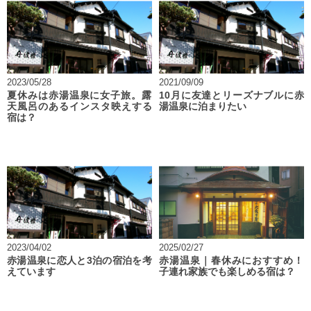
2023/05/28
2021/09/09
夏休みは赤湯温泉に女子旅。露
10月に友達とリーズナブルに赤
天風呂のあるインスタ映えする
湯温泉に泊まりたい
宿は？
2023/04/02
2025/02/27
赤湯温泉に恋人と3泊の宿泊を考
赤湯温泉｜春休みにおすすめ！
えています
子連れ家族でも楽しめる宿は？