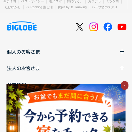
キテミヨ
ベストオイシー
モノスポ
野に行く。
カウナラ
ミツケヨ
たびゆかし
Ｇ-Ranking 推し活
食pin by Ｇ-Ranking
ハーブ酒のススメ
個人のお客さま
法人のお客さま
企業情報
×
ご利用中の方
お問い合わせ
消費税の表示
ウェブアクセシビリティの取り組み
個人情報保護ポリシー
プライバシーポータル
Cookieポリシー
特定商取引法に基づく表記
情報セキュリティ基本方針