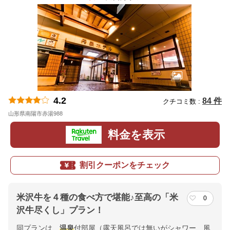
4.2
84 件
クチコミ数 :
山形県南陽市赤湯988
地図
料金を表示
割引クーポンをチェック
米沢牛を４種の食べ方で堪能♪至高の「米
0
沢牛尽くし」プラン！
同プランは、
温泉
付部屋（露天風呂では無いがシャワー、風