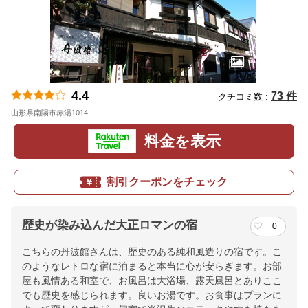
4.4
73 件
クチコミ数 :
山形県南陽市赤湯1014
地図
料金を表示
割引クーポンをチェック
歴史が染み込んだ大正ロマンの宿
0
こちらの丹波館さんは、歴史のある純和風造りの宿です。こ
のようなレトロな宿に泊まると本当に心が安らぎます。お部
屋も風情ある和室で、お風呂は大浴場、露天風呂とありここ
でも歴史を感じられます。良いお湯です。お食事はプランに