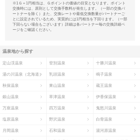
※1Ｇ＝1円相当は、Ｇポイントの価値の目安となります。ポイント
交換時には、原則として交換手数料が発生します。（一部の交換パ
ートナーを除く）また、交換レートや最低交換数量がパートナーご
とに設定されているため、実質的には1円相当を下回ります。（一部
下回らない場合もございます）詳細は各パートナー毎の交換詳細ペ
ージをご確認ください。
温泉地から探す
定山渓温泉
登別温泉
十勝川温泉
湯の川温泉（北海道）
乳頭温泉
鳴子温泉
秋保温泉
東山温泉
蔵王温泉
銀山温泉
草津温泉
伊香保温泉
万座温泉
四万温泉
鬼怒川温泉
塩原温泉
野沢温泉
白骨温泉
月岡温泉
石和温泉
湯河原温泉