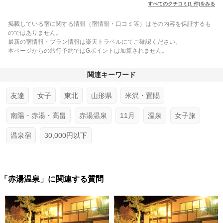
すべてのクチコミ(1 件)をみる
掲載している宿に関する情報（宿情報・口コミ等）はその内容を保証するも
のではありません。
最新の宿情報・プラン情報は楽天トラベルにてご確認ください。
本ページからの旅行予約ではGポイントは加算されません。
関連キーワード
友達
女子
東北
山形県
米沢・置賜
南陽・赤湯・高畠
赤湯温泉
11月
温泉
女子旅
温泉宿
30,000円以下
「赤湯温泉」に関連する質問