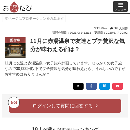
メニュー
本ページはプロモーションを含みます
915
18
View
人回答
質問公開日：2021/9/ 9 12:13
更新日：2025/3/ 7 20:02
11月に赤湯温泉で友達とプチ贅沢な気
受付中
分が味わえる宿は？
11月に友達と赤湯温泉へ女子旅を計画しています。せっかくの女子旅
なので30,000円以下でプチ贅沢な気分が味わえたら、うれしいのですが
おすすめはありませんか？
5G
ログインして質問に回答する
18
人が選んだホテルランキング