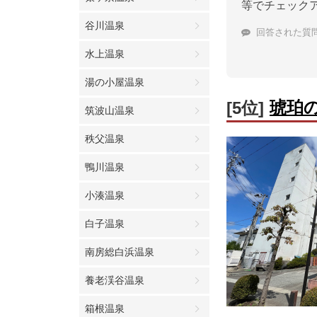
等でチェック
谷川温泉
回答された質
水上温泉
湯の小屋温泉
琥珀
[5位]
筑波山温泉
秩父温泉
鴨川温泉
小湊温泉
白子温泉
南房総白浜温泉
養老渓谷温泉
箱根温泉