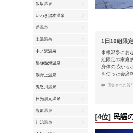
飯坂温泉
いわき湯本温泉
岳温泉
土湯温泉
1日10組
中ノ沢温泉
東根温泉にお
組限定の家庭
磐梯熱海温泉
身体の芯から
を使った会席
湯野上温泉
回答された質
鬼怒川温泉
日光湯元温泉
塩原温泉
民謡
[4位]
川治温泉