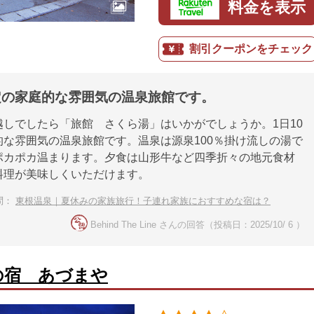
料金を表示
割引クーポンをチェック
限定の家庭的な雰囲気の温泉旅館です。
越しでしたら「旅館 さくら湯」はいかがでしょうか。1日10
的な雰囲気の温泉旅館です。温泉は源泉100％掛け流しの湯で
ポカポカ温まります。夕食は山形牛など四季折々の地元食材
料理が美味しくいただけます。
問：
東根温泉｜夏休みの家族旅行！子連れ家族におすすめな宿は？
Behind The Line さんの回答（投稿日：2025/10/ 6 ）
の宿 あづまや