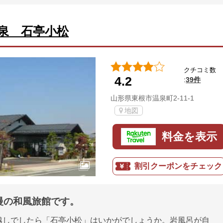
泉 石亭小松
クチコミ数
4.2
39件
:
山形県東根市温泉町2-11-1
地図
料金を表示
割引クーポンをチェック
慢の和風旅館です。
越しでしたら「石亭小松」はいかがでしょうか。岩風呂が自