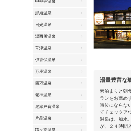
中禅寺温泉
那須温泉
日光温泉
湯西川温泉
草津温泉
伊香保温泉
万座温泉
湯量豊富な
四万温泉
素泊まりと朝食
老神温泉
ランをお薦め
時位にならな
尾瀬戸倉温泉
てチェックア
片品温泉
温泉は、加水
が、２４時間
猿ヶ京温泉