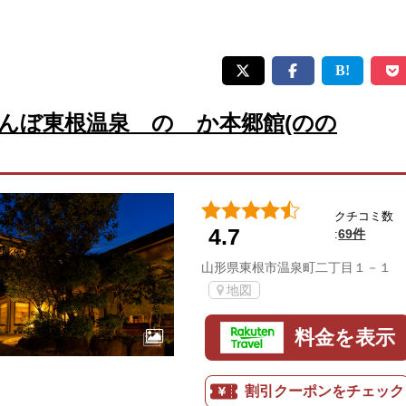
んぼ東根温泉 のゝか本郷館(のの
クチコミ数
4.7
69件
:
山形県東根市温泉町二丁目１－１
地図
料金を表示
割引クーポンをチェック