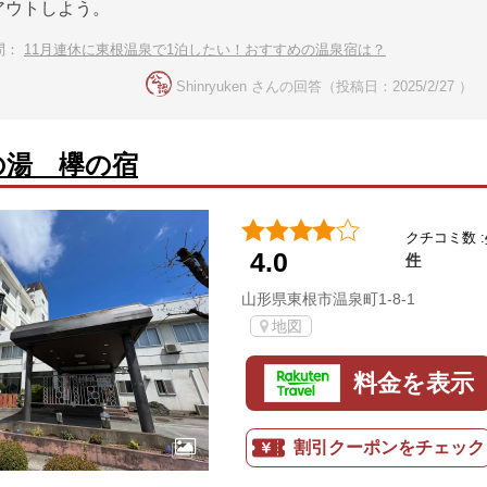
アウトしよう。
問：
11月連休に東根温泉で1泊したい！おすすめの温泉宿は？
Shinryuken さんの回答（投稿日：2025/2/27 ）
の湯 欅の宿
クチコミ数 :
4.0
件
山形県東根市温泉町1-8-1
地図
料金を表示
割引クーポンをチェック