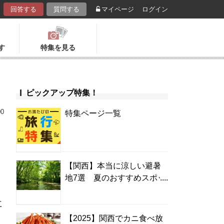
回答する
質問する
マイページ
ログイン
す
特集を見る
ピックアップ特集！
00
特集ページ一覧
【関西】本当に涼しい避暑
地7選 夏のおすすめスポッ
ト＆温泉宿
に
【2025】関西でカニ食べ放