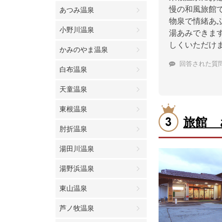
慢の和風旅館
あつみ温泉
物泉で情緒あ
小野川温泉
湯あみできま
しくいただけ
かみのやま温泉
回答された質
白布温泉
天童温泉
東根温泉
旅館 
肘折温泉
湯田川温泉
湯野浜温泉
東山温泉
芦ノ牧温泉