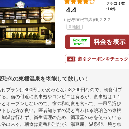
クチコミ数
4.4
14件
:
山形県東根市温泉町2-2-2
地図
料金を表示
割引クーポンをチェック
琥珀色の東根温泉を堪能して欲しい！
付プランは800円しか変わらない8,300円なので、朝食付プ
する。宿の付近に食事処やコンビニは有るが、食事処は１１
いとオープンしないので、宿の和朝食を食べて、一風呂浴び
ウトした方が良い。医者知らずの湯と言われる琥珀色の東根
、加温は行わず、衛生管理のため、循環器のみを使っている
入浴出来る。朝食は定番料理だが、湯豆腐、温泉卵、焼き魚