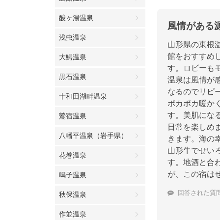
酸ヶ湯温泉
風情がある
浅虫温泉
山形県の東根
館をおすすめ
大鰐温泉
す。ロビーも
黒石温泉
温泉は風情が
なるのでリピ
十和田湖畔温泉
ポカポカ暖か
す。美肌にな
鶯宿温泉
日常を楽しめ
八幡平温泉（岩手県）
きます。海の
山形牛でせい
花巻温泉
す。地酒と合
が、この宿は
鳴子温泉
回答された質
秋保温泉
作並温泉