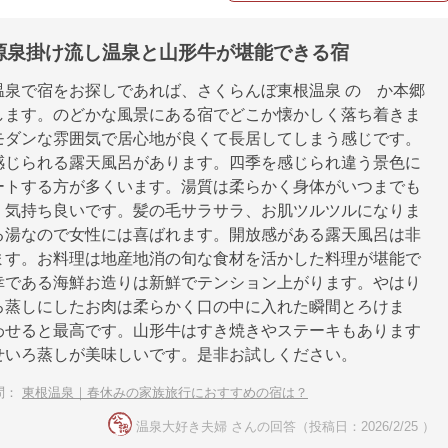
源泉掛け流し温泉と山形牛が堪能できる宿
温泉で宿をお探しであれば、さくらんぼ東根温泉 のゝか本郷
します。のどかな風景にある宿でどこか懐かしく落ち着きま
モダンな雰囲気で居心地が良くて長居してしまう感じです。
感じられる露天風呂があります。四季を感じられ違う景色に
ートする方が多くいます。湯質は柔らかく身体がいつまでも
く気持ち良いです。髪の毛サラサラ、お肌ツルツルになりま
る湯なので女性には喜ばれます。開放感がある露天風呂は非
ます。お料理は地産地消の旬な食材を活かした料理が堪能で
幸である海鮮お造りは新鮮でテンション上がります。やはり
ろ蒸しにしたお肉は柔らかく口の中に入れた瞬間とろけま
わせると最高です。山形牛はすき焼きやステーキもあります
せいろ蒸しが美味しいです。是非お試しください。
問：
東根温泉｜春休みの家族旅行におすすめの宿は？
温泉大好き夫婦 さんの回答（投稿日：2026/2/25 ）