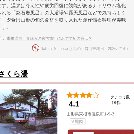
です。温泉は冷え性や疲労回復に効能があるナトリウム塩化
ふれる「銘石岩風呂」の大浴場や露天風呂などで気持ちよく
す。夕食は山形の旬の食材を取り入れた創作懐石料理が美味
ます。
問：
東根温泉｜春休みの家族旅行におすすめの宿は？
Natural Science さんの回答（投稿日：2026/2/14 ）
さくら湯
クチコミ数
4.1
19件
:
山形県東根市温泉町1-9-3
地図