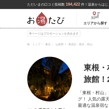
194,422
ただいまの口コミ投稿数
件！温泉からはじ
エリアから探す
本ページはプロモーションを含みます
トップ
東北
山形県
尾花沢・新庄・村山
東根・
旅館！
「東根・村山」
グ！ 人気の露
最適な温泉宿な