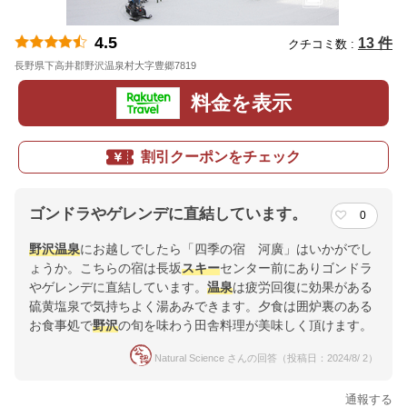
4.5
13 件
クチコミ数 :
長野県下高井郡野沢温泉村大字豊郷7819
地図
料金を表示
割引クーポンをチェック
ゴンドラやゲレンデに直結しています。
0
野沢
温泉
にお越しでしたら「四季の宿 河廣」はいかがでし
ょうか。こちらの宿は長坂
スキー
センター前にありゴンドラ
やゲレンデに直結しています。
温泉
は疲労回復に効果がある
硫黄塩泉で気持ちよく湯あみできます。夕食は囲炉裏のある
お食事処で
野沢
の旬を味わう田舎料理が美味しく頂けます。
Natural Science さんの回答（投稿日：2024/8/ 2）
通報する