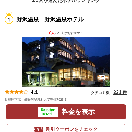
21
人が選んだホテルランキング
野沢温泉 野沢温泉ホテル
7
人
/ 21人
が
おすすめ！
4.1
331 件
クチコミ数 :
長野県下高井郡野沢温泉村大字豊郷7923-3
地図
料金を表示
割引クーポンをチェック