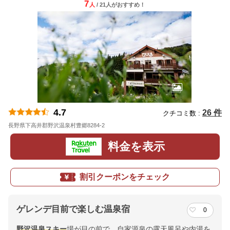
7
人
/ 21人
が
おすすめ！
4.7
26 件
クチコミ数 :
長野県下高井郡野沢温泉村豊郷8284-2
地図
料金を表示
割引クーポンをチェック
ゲレンデ目前で楽しむ温泉宿
0
野沢
温泉
スキー
場が目の前で、自家源泉の露天風呂や内湯を