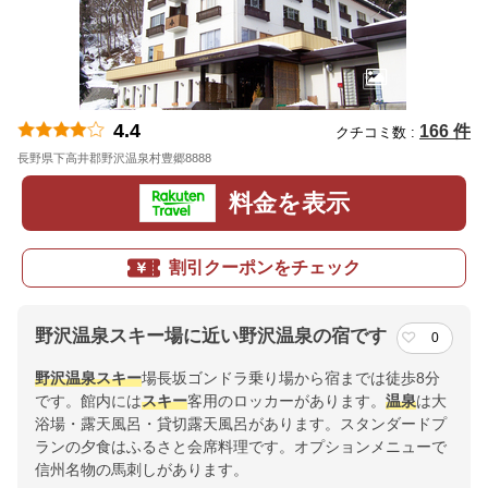
4.4
166 件
クチコミ数 :
長野県下高井郡野沢温泉村豊郷8888
地図
料金を表示
割引クーポンをチェック
野沢温泉スキー場に近い野沢温泉の宿です
0
野沢
温泉
スキー
場長坂ゴンドラ乗り場から宿までは徒歩8分
です。館内には
スキー
客用のロッカーがあります。
温泉
は大
浴場・露天風呂・貸切露天風呂があります。スタンダードプ
ランの夕食はふるさと会席料理です。オプションメニューで
信州名物の馬刺しがあります。