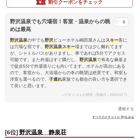
割引クーポンをチェック
野沢温泉でも穴場宿！客室・温泉からの眺
0
めは最高
野沢
温泉
の中でも
野沢
ビューホテル嶋田屋さんは
スキー
客に
は穴場な宿です。
野沢
温泉
スキー
場までは少し離れてます
が、シャトルバスがありますし、車であれば5分でアクセス
可能です。また外湯はすぐ隣だし、
野沢
温泉
で有名な麻釜ま
で徒歩5分で外湯巡りにも向いてます。ホテルが高台にある
ので、客室から、大浴場からの冬の眺望は絶景です。和室も
洋室も選べるので、
子連れ
家族でも都合の良い方を選択でき
て良いと思います。
シゲオジ さんの回答（投稿日：2023/12/ 7）
通報する
すべてのクチコミ(1 件)をみる
[6位]
野沢温泉 静泉荘