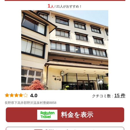
1
人
/ 21人
が
おすすめ！
4.0
15 件
クチコミ数 :
長野県下高井郡野沢温泉村豊郷8858
地図
料金を表示