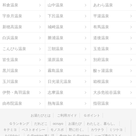
和倉温泉
山中温泉
あわら温泉
宇奈月温泉
下呂温泉
平湯温泉
新穂高温泉
城崎温泉
有馬温泉
白浜温泉
勝浦温泉
道後温泉
こんぴら温泉
三朝温泉
玉造温泉
皆生温泉
湯原温泉
別府温泉
黒川温泉
霧島温泉
酸ヶ湯温泉
玉川温泉
日光湯元温泉
箱根温泉
伊勢・鳥羽温泉
志摩温泉
大歩危祖谷温泉
由布院温泉
熱海温泉
指宿温泉
お湯たびとは
ご利用ガイド
Ｇポイント
Ｇランキング
だれどこ
ocruyo
お湯たび
わたしと、暮らし。
キテミヨ
ベストオイシー
モノスポ
野に行く。
カウナラ
ミツケヨ
たびゆかし
Ｇ-Ranking 推し活
食pin by Ｇ-Ranking
ハーブ酒のススメ