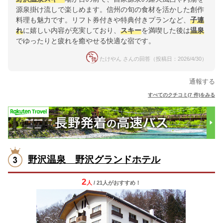
源泉掛け流しで楽しめます。信州の旬の食材を活かした創作
料理も魅力です。リフト券付きや特典付きプランなど、
子連
れ
に嬉しい内容が充実しており、
スキー
を満喫した後は
温泉
でゆったりと疲れを癒やせる快適な宿です。
たけやん さんの回答（投稿日：2026/4/30）
通報する
すべてのクチコミ(7 件)をみる
野沢温泉 野沢グランドホテル
2
人
/ 21人
が
おすすめ！