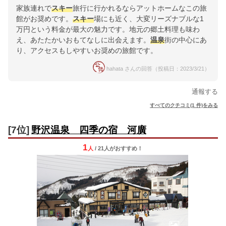
家族連れで
スキー
旅行に行かれるならアットホームなこの旅
館がお奨めです。
スキー
場にも近く、大変リーズナブルな1
万円という料金が最大の魅力です。地元の郷土料理も味わ
え、あたたかいおもてなしに出会えます。
温泉
街の中心にあ
り、アクセスもしやすいお奨めの旅館です。
hahata さんの回答（投稿日：2023/3/21）
通報する
すべてのクチコミ(1 件)をみる
[7位]
野沢温泉 四季の宿 河廣
1
人
/ 21人
が
おすすめ！