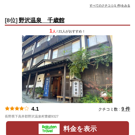
すべてのクチコミ(1 件)をみる
[8位]
野沢温泉 千歳館
1
人
/ 21人
が
おすすめ！
4.1
9 件
クチコミ数 :
長野県下高井郡野沢温泉村豊郷9327
地図
料金を表示