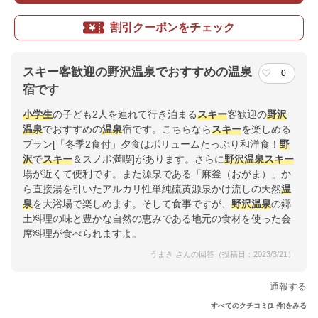
割引クーポンをチェック
スキー客歓迎の野沢温泉でおすすめの温泉
0
宿です
小学生
の子ども2人を連れて行き泊まる
スキー
客歓迎の
野沢
温泉
でおすすめの
温泉
宿です。こちらなら
スキー
を楽しめる
プラン[「冬季2食付」夕食はボリュームたっぷり和洋食！
野
沢
で
スキー
＆スノボ満喫]があります。さらに
野沢
温泉
スキー
場が近くて便利です。また源泉である「麻釜（おがま）」か
ら直接湯を引いたアルカリ性単純硫黄源泉かけ流しの天然
温
泉
を大浴場で楽しめます。そして食事ですが、
野沢
温泉
の郷
土料理の味と豊かな自然の恵みである地元の食材を使った会
席料理が食べられますよ。
うまき さんの回答（投稿日：2023/3/21）
通報する
すべてのクチコミ(1 件)をみる