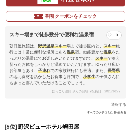
割引クーポンをチェック
スキー場まで徒歩数分で便利な温泉宿
0
朝日屋旅館は、
野沢
温泉
スキー
場まで徒歩圏内と、
スキー
旅
行には非常に便利な場所にある
温泉
宿。効能豊かな
温泉
をた
っぷりの湯量にてお楽しみいただけますので、
スキー
で冷え
切ったお体をしっかりと温めていただけます。ゆったり広い
お部屋もあり、
子連れ
での家族旅行にも最適。また、
長野県
の地元食材を活かしたお食事も評判で、
小学生
の子供さんに
もきっと喜んでいただけることでしょう。
ほっこり法師 さんの回答（投稿日：2023/3/27）
通報する
すべてのクチコミ(1 件)をみる
[5位]
野沢ビューホテル嶋田屋