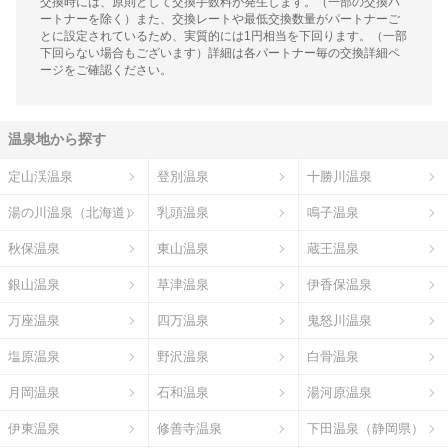
交換時には、原則として交換手数料が発生します。（一部の交換パ
ートナーを除く）また、交換レートや最低交換数量がパートナーご
とに設定されているため、実質的には1円相当を下回ります。（一部
下回らない場合もございます）詳細は各パートナー毎の交換詳細ペ
ージをご確認ください。
温泉地から探す
定山渓温泉
登別温泉
十勝川温泉
湯の川温泉（北海道）
乳頭温泉
鳴子温泉
秋保温泉
東山温泉
蔵王温泉
銀山温泉
草津温泉
伊香保温泉
万座温泉
四万温泉
鬼怒川温泉
塩原温泉
野沢温泉
白骨温泉
月岡温泉
石和温泉
湯河原温泉
伊東温泉
修善寺温泉
下田温泉（静岡県）