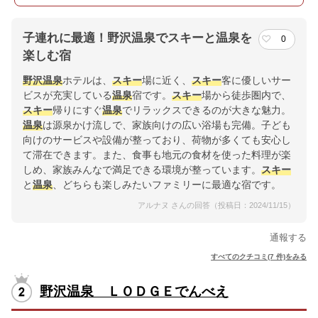
子連れに最適！野沢温泉でスキーと温泉を
0
楽しむ宿
野沢
温泉
ホテルは、
スキー
場に近く、
スキー
客に優しいサー
ビスが充実している
温泉
宿です。
スキー
場から徒歩圏内で、
スキー
帰りにすぐ
温泉
でリラックスできるのが大きな魅力。
温泉
は源泉かけ流しで、家族向けの広い浴場も完備。子ども
向けのサービスや設備が整っており、荷物が多くても安心し
て滞在できます。また、食事も地元の食材を使った料理が楽
しめ、家族みんなで満足できる環境が整っています。
スキー
と
温泉
、どちらも楽しみたいファミリーに最適な宿です。
アルナヌ さんの回答（投稿日：2024/11/15）
通報する
すべてのクチコミ(7 件)をみる
野沢温泉 ＬＯＤＧＥでんべえ