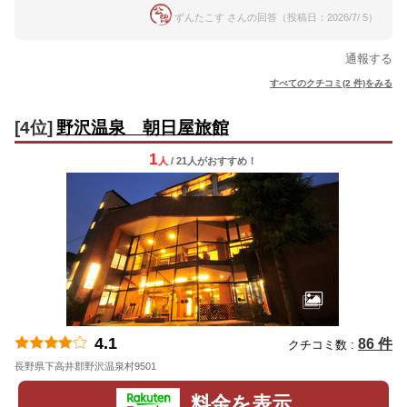
ずんたこす さんの回答（投稿日：2026/7/ 5）
通報する
すべてのクチコミ(2 件)をみる
[4位]
野沢温泉 朝日屋旅館
1
人
/ 21人
が
おすすめ！
4.1
86 件
クチコミ数 :
長野県下高井郡野沢温泉村9501
地図
料金を表示