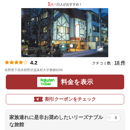
1
人
/ 21人
が
おすすめ！
4.2
18 件
クチコミ数 :
長野県下高井郡野沢温泉村大字豊郷9258
地図
料金を表示
割引クーポンをチェック
家族連れに是非お奨めしたいリーズナブル
0
な旅館