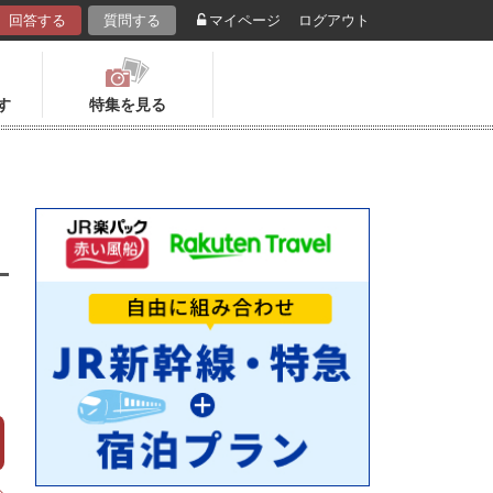
回答する
質問する
マイページ
ログアウト
す
特集を見る