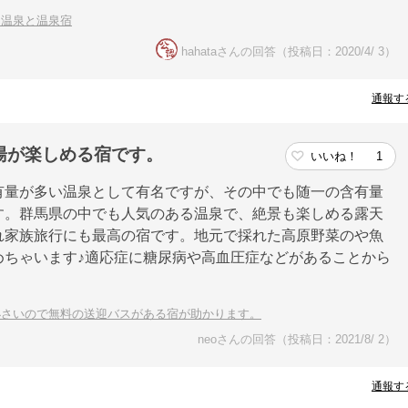
る温泉と温泉宿
hahataさんの回答（投稿日：2020/4/ 3）
通報す
湯が楽しめる宿です。
いいね！
1
有量が多い温泉として有名ですが、その中でも随一の含有量
す。群馬県の中でも人気のある温泉で、絶景も楽しめる露天
れ家族旅行にも最高の宿です。地元で採れた高原野菜のや魚
めちゃいます♪適応症に糖尿病や高血圧症などがあることから
小さいので無料の送迎バスがある宿が助かります。
neoさんの回答（投稿日：2021/8/ 2）
通報す