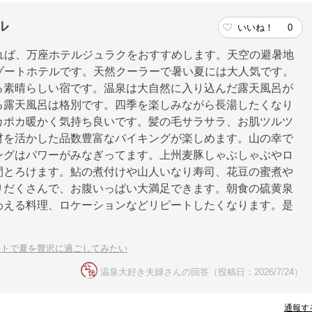
ル
いいね！
0
あれば、万座ホテルジュラクをおすすめします。天空の避暑地
リゾートホテルです。天然クーラーで暑い夏には大人気です。
る素晴らしい宿です。温泉は大自然に入り込んだ露天風呂が
る露天風呂は格別です。四季を楽しみながら長湯したくなり
カポカ暖かく気持ち良いです。髪の毛サラサラ、お肌ツルツ
材を活かした品数豊富なバイキングが楽しめます。山の幸で
ングはパワーがみなぎってます。上州麦豚しゃぶしゃぶやロ
間とろけます。鮎の煮付けや山人いなり寿司、花豆の蜜煮や
りだくさんで、お腹いっぱい大満足できます。朝食の硫黄泉
わえる料理、ロケーションなどリピートしたくなります。是
ゾートで夏を贅沢に過ごしてみたい
温泉大好き夫婦さんの回答（投稿日：2026/7/24）
通報す