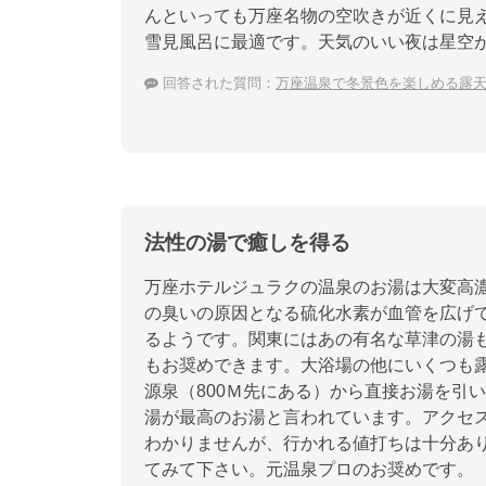
んといっても万座名物の空吹きが近くに見
雪見風呂に最適です。天気のいい夜は星空
回答された質問：
万座温泉で冬景色を楽しめる露
法性の湯で癒しを得る
万座ホテルジュラクの温泉のお湯は大変高
の臭いの原因となる硫化水素が血管を広げ
るようです。関東にはあの有名な草津の湯
もお奨めできます。大浴場の他にいくつも
源泉（800Ｍ先にある）から直接お湯を引
湯が最高のお湯と言われています。アクセ
わかりませんが、行かれる値打ちは十分あり
てみて下さい。元温泉プロのお奨めです。