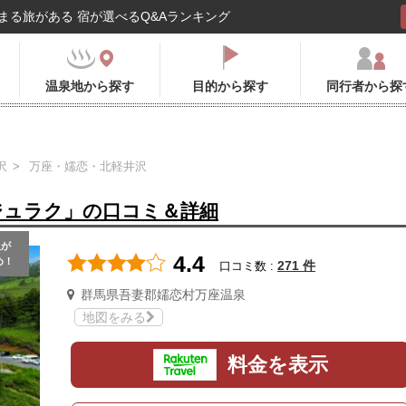
まる旅がある 宿が選べるQ&Aランキング
温泉地から探す
目的から探す
同行者から探
沢
万座・嬬恋・北軽井沢
ジュラク」の口コミ＆詳細
人
が
4.4
め！
271 件
口コミ数 :
群馬県吾妻郡嬬恋村万座温泉
地図をみる
料金を表示