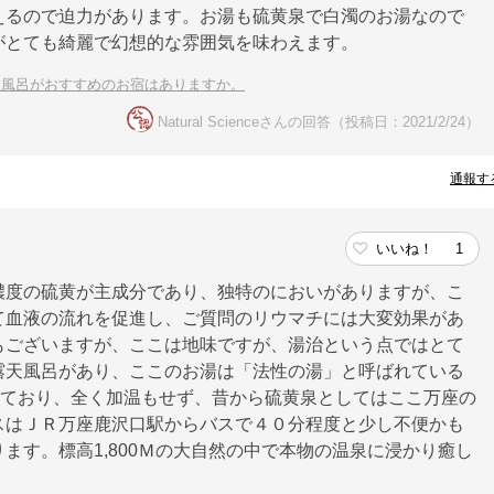
えるので迫力があります。お湯も硫黄泉で白濁のお湯なので
がとても綺麗で幻想的な雰囲気を味わえます。
天風呂がおすすめのお宿はありますか。
Natural Scienceさんの回答（投稿日：2021/2/24）
通報す
いいね！
1
濃度の硫黄が主成分であり、独特のにおいがありますが、こ
て血液の流れを促進し、ご質問のリウマチには大変効果があ
もございますが、ここは地味ですが、湯治という点ではとて
露天風呂があり、ここのお湯は「法性の湯」と呼ばれている
いており、全く加温もせず、昔から硫黄泉としてはここ万座の
スはＪＲ万座鹿沢口駅からバスで４０分程度と少し不便かも
ます。標高1,800Ｍの大自然の中で本物の温泉に浸かり癒し