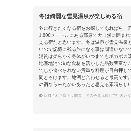
冬は綺麗な雪見温泉が楽しめる宿
冬に行きたくなる宿をお探しであればら、
1,800メートルにある高原で大自然に囲
える宿だと思います。冬は温泉が雪見温泉
いので記憶に残る旅になる事は間違いない
湯質は柔らかく身体がいつまでもポカポカ
地産地消の旬な食材を活かした品数豊富な
でしか食べられない貴重な料理が目白押し
間とろけます。地酒と合わせると最高です
の宿なら来たかいあったと思える素晴らし
回答された質問：
関東 冬の子連れ旅行で行きた