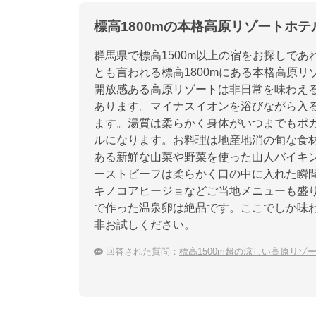
標高1800mの本格高原リゾートホテ
群馬県で標高1500m以上の宿をお探しで
とも言われる標高1800mにある本格高原
開放感ある高原リゾートは非日常を味わえ
あります。マイナスイオンを浴びながら入
ます。湯質は柔らかく身体がいつまでもポ
ルになります。お料理は地産地消の旬な食
ある新鮮な山菜や野菜を使った山人バイキ
ーストビーフは柔らかく口の中に入れた瞬
キノコアヒージョなどご当地メニューも盛
で作った温泉卵は絶品です。ここでしか味
非お試しください。
回答された質問：
標高1500m超の涼しい高原リ