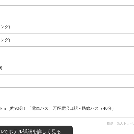
ング)
ング)
)
4km（約90分）「電車バス」万座鹿沢口駅～路線バス（40分）
提供：楽天トラベ
ルで
ホテル詳細を詳しく見る