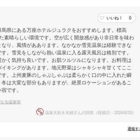
いいね！
0
群馬県にある万座ホテルジュラクをおすすめします。標高
まれた素晴らしい環境です。空が広く開放感があり非日常を味わ
となり、風情がああります。なかなか雪見温泉は経験できな
です。雪見をしながら熱い温泉に入る露天風呂は格別です。
暖かく気持ち良いです。お肌ツルツルになります。お料理は
バイキングがあります。地元野菜はシャキシャキ甘くてここ
です。上州麦豚のしゃぶしゃぶは柔らかく口の中に入れた瞬
。冬は大変な部分もありますが、絶景ロケーションがあるこ
い宿です。
くなる温泉宿
温泉大好き夫婦さんの回答（投稿日：2026/6/25）
通報す