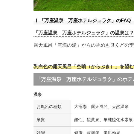
「万座温泉 万座ホテルジュラク」のFAQ
「万座温泉 万座ホテルジュラク」の温泉は？
露天風呂「雲海の湯」からの眺めも良くどの季
乳白色の露天風呂「空噴（からぶき）」を望む
「万座温泉 万座ホテルジュラク」のホテ
温泉
お風呂の種類
大浴場、露天風呂、天然温泉
泉質
酸性、硫黄泉、単純硫化水素泉
効能
健康、皮膚病、美肌効果