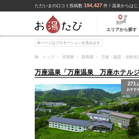
194,427
ただいまの口コミ投稿数
件！温泉からはじ
エリアから探す
本ページはプロモーションを含みます
トップ
北関東
群馬県
万座・嬬恋・北軽井
万座温泉「万座温泉 万座ホテル
271
おすす