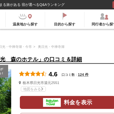
まる旅がある 宿が選べるQ&Aランキング
温泉地から探す
目的から探す
同行者から探
日光・中禅寺湖・今市
奥日光・中禅寺湖
日光 森のホテル」の口コミ＆詳細
人
が
4.6
め！
124 件
口コミ数 :
栃木県日光市湯元2551
地図をみる
料金を表示