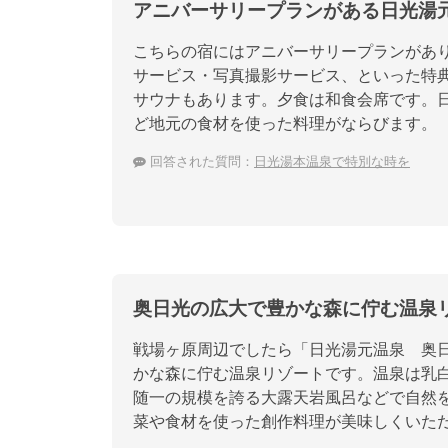
アニバーサリープランがある日光湯
こちらの宿にはアニバーサリープランがあ
サービス・写真撮影サービス、といった特
サウナもあります。夕食は和食会席です。
ど地元の食材を使った料理がならびます。
回答された質問：
日光湯本温泉で特別な時を
奥日光の広大で豊かな森に佇む温泉
戦場ヶ原周辺でしたら「日光湯元温泉 奥
かな森に佇む温泉リゾートです。温泉は乳
随一の規模を誇る大露天岩風呂などで自然
菜や食材を使った創作料理が美味しくいた