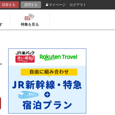
回答する
質問する
マイページ
ログアウト
す
特集を見る