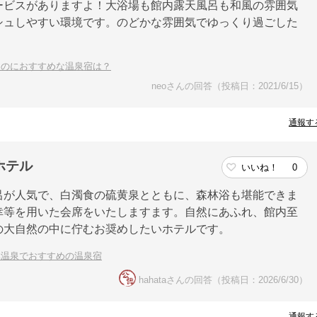
ービスがありますよ！大浴場も館内露天風呂も和風の雰囲気
シュしやすい環境です。のどかな雰囲気でゆっくり過ごした
くのにおすすめな温泉宿は？
neoさんの回答（投稿日：2021/6/15）
通報す
ホテル
いいね！
0
呂が人気で、白濁食の硫黄泉とともに、森林浴も堪能できま
幸等を用いた会席をいたしますます。自然にあふれ、館内至
の大自然の中に佇むお奨めしたいホテルです。
元温泉でおすすめの温泉宿
hahataさんの回答（投稿日：2026/6/30）
通報す