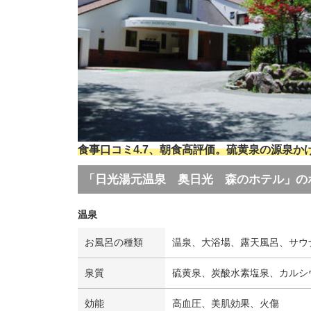
食事口コミ4.7、朝食高評価。硫黄泉の源泉
「日光湯元温泉 奥日光 森のホテル」の
温泉
お風呂の種類
温泉、大浴場、露天風呂、サウ
泉質
硫黄泉、炭酸水素塩泉、カルシ
効能
高血圧、美肌効果、火傷