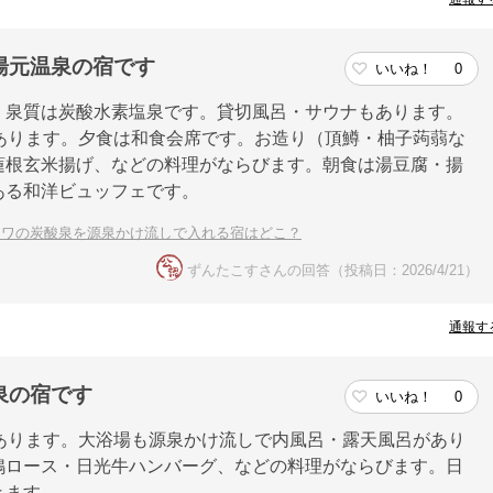
湯元温泉の宿です
いいね！
0
、泉質は炭酸水素塩泉です。貸切風呂・サウナもあります。
あります。夕食は和食会席です。お造り（頂鱒・柚子蒟蒻な
蓮根玄米揚げ、などの料理がならびます。朝食は湯豆腐・揚
ある和洋ビュッフェです。
ュワの炭酸泉を源泉かけ流しで入れる宿はどこ？
ずんたこすさんの回答（投稿日：2026/4/21）
通報す
泉の宿です
いいね！
0
あります。大浴場も源泉かけ流しで内風呂・露天風呂があり
鴨ロース・日光牛ハンバーグ、などの料理がならびます。日
きます。