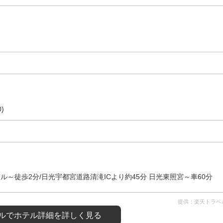
)
ル～徒歩2分/日光宇都宮道路清滝ICより約45分 日光東照宮～車60分
提供：楽天トラベ
ルで
ホテル詳細を詳しく見る