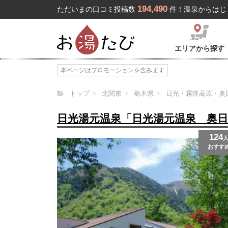
194,490
ただいまの口コミ投稿数
件！温泉からはじ
エリアから探す
本ページはプロモーションを含みます
トップ
北関東
栃木県
日光・霧降高原・奥
日光湯元温泉「日光湯元温泉 奥
124
おすす