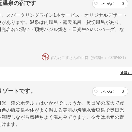
元温泉の宿です
いいね！
0
り、スパークリングワイン1本サービス・オリジナルデザート
典があります。温泉は内風呂・露天風呂・貸切風呂があり、
日光岩名の洗い・頂鱒バジル焼き・日光牛のハンバーグ、な
ずんたこすさんの回答（投稿日：2026/4/21）
通報す
リゾートです。
いいね！
0
日光 森のホテル」はいかがでしょうか。奥日光の広大で豊
白色の硫黄泉や体がよく温まる美肌の炭酸水素塩泉で奥日光
を満喫しながら気持ちよく湯あみできます。夕食は地元の野
だけます。