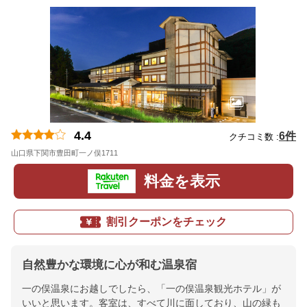
4.4
6件
クチコミ数 :
山口県下関市豊田町一ノ俣1711
地図
料金を表示
割引クーポンをチェック
自然豊かな環境に心が和む温泉宿
一の俣温泉にお越しでしたら、「一の俣温泉観光ホテル」が
いいと思います。客室は、すべて川に面しており、山の緑も