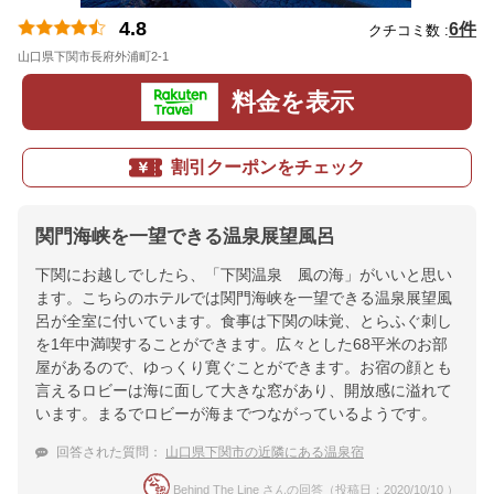
4.8
6件
クチコミ数 :
山口県下関市長府外浦町2-1
地図
料金を表示
割引クーポンをチェック
関門海峡を一望できる温泉展望風呂
下関にお越しでしたら、「下関温泉 風の海」がいいと思い
ます。こちらのホテルでは関門海峡を一望できる温泉展望風
呂が全室に付いています。食事は下関の味覚、とらふぐ刺し
を1年中満喫することができます。広々とした68平米のお部
屋があるので、ゆっくり寛ぐことができます。お宿の顔とも
言えるロビーは海に面して大きな窓があり、開放感に溢れて
います。まるでロビーが海までつながっているようです。
回答された質問：
山口県下関市の近隣にある温泉宿
Behind The Line さんの回答（投稿日：2020/10/10 ）