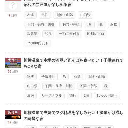
昭和の雰囲気が楽しめる宿
友達
男性
山陰・山陽
山口県
7
回答
下関・長府・川棚
下関・宇部
8月
夏
お盆
温泉宿
和風
一泊二食付き
昭和レトロ
25,000円以下
川棚温泉で本場の河豚と瓦そばを食べたい！子供連れで
受付中
もOKな宿
15
回答
家族
子供連れ
孫
両親
山陰・山陽
山口県
下関・長府・川棚
下関・宇部
秋
温泉
リーズナブル
旅行
1泊
15,000円以下
川棚温泉で夫婦でフグ料理を楽しみたい！源泉かけ流し
受付中
の綺麗な宿
12
回答