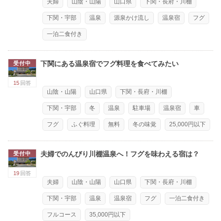
夫婦
山陰・山陽
山口県
下関・長府・川棚
下関・宇部
温泉
源泉かけ流し
温泉宿
フグ
一泊二食付き
下関にある温泉宿でフグ料理を食べてみたい
受付中
15
回答
山陰・山陽
山口県
下関・長府・川棚
下関・宇部
冬
温泉
駐車場
温泉宿
車
フグ
ふぐ料理
無料
冬の味覚
25,000円以下
夫婦でのんびり川棚温泉へ！フグを味わえる宿は？
受付中
19
回答
夫婦
山陰・山陽
山口県
下関・長府・川棚
下関・宇部
温泉
温泉宿
フグ
一泊二食付き
フルコース
35,000円以下