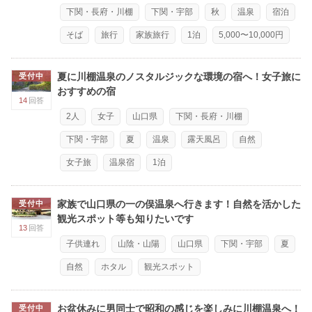
下関・長府・川棚
下関・宇部
秋
温泉
宿泊
そば
旅行
家族旅行
1泊
5,000〜10,000円
夏に川棚温泉のノスタルジックな環境の宿へ！女子旅に
受付中
おすすめの宿
14
回答
2人
女子
山口県
下関・長府・川棚
下関・宇部
夏
温泉
露天風呂
自然
女子旅
温泉宿
1泊
家族で山口県の一の俣温泉へ行きます！自然を活かした
受付中
観光スポット等も知りたいです
13
回答
子供連れ
山陰・山陽
山口県
下関・宇部
夏
自然
ホタル
観光スポット
お盆休みに男同士で昭和の感じを楽しみに川棚温泉へ！
受付中