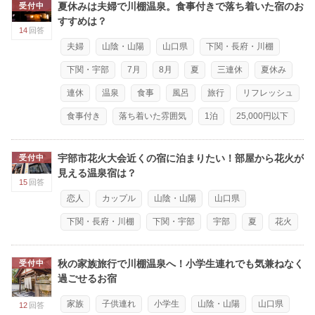
夏休みは夫婦で川棚温泉。食事付きで落ち着いた宿のお
受付中
すすめは？
14
回答
夫婦
山陰・山陽
山口県
下関・長府・川棚
下関・宇部
7月
8月
夏
三連休
夏休み
連休
温泉
食事
風呂
旅行
リフレッシュ
食事付き
落ち着いた雰囲気
1泊
25,000円以下
宇部市花火大会近くの宿に泊まりたい！部屋から花火が
受付中
見える温泉宿は？
15
回答
恋人
カップル
山陰・山陽
山口県
下関・長府・川棚
下関・宇部
宇部
夏
花火
秋の家族旅行で川棚温泉へ！小学生連れでも気兼ねなく
受付中
過ごせるお宿
家族
子供連れ
小学生
山陰・山陽
山口県
12
回答