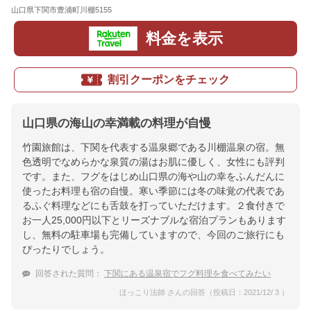
山口県下関市豊浦町川棚5155
地図
料金を表示
割引クーポンをチェック
山口県の海山の幸満載の料理が自慢
竹園旅館は、下関を代表する温泉郷である川棚温泉の宿。無
色透明でなめらかな泉質の湯はお肌に優しく、女性にも評判
です。また、フグをはじめ山口県の海や山の幸をふんだんに
使ったお料理も宿の自慢。寒い季節には冬の味覚の代表であ
るふぐ料理などにも舌鼓を打っていただけます。２食付きで
お一人25,000円以下とリーズナブルな宿泊プランもあります
し、無料の駐車場も完備していますので、今回のご旅行にも
ぴったりでしょう。
回答された質問：
下関にある温泉宿でフグ料理を食べてみたい
ほっこり法師 さんの回答（投稿日：2021/12/ 3 ）