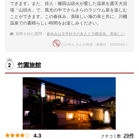
できます。また、俳人・種田山頭火が愛した温泉を露天大浴
場「山頭火」で、風光の中でさらさらのラジウム泉を楽しむ
ことができます。この春休み、美味しい海の幸と共に、川棚
温泉での素晴らしい時間をお楽しみください。
回答された質問：
春休みは文学好きの友人と川棚温泉。美味しい海の幸が食べれる宿は？
たけやん さんの回答（投稿日：2024/3/10 ）
竹園旅館
4.3
29件
クチコミ数 :