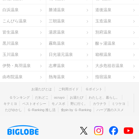
白浜温泉
勝浦温泉
道後温泉
こんぴら温泉
三朝温泉
玉造温泉
皆生温泉
湯原温泉
別府温泉
黒川温泉
霧島温泉
酸ヶ湯温泉
玉川温泉
日光湯元温泉
箱根温泉
伊勢・鳥羽温泉
志摩温泉
大歩危祖谷温泉
由布院温泉
熱海温泉
指宿温泉
お湯たびとは
ご利用ガイド
Ｇポイント
Ｇランキング
だれどこ
ocruyo
お湯たび
わたしと、暮らし。
キテミヨ
ベストオイシー
モノスポ
野に行く。
カウナラ
ミツケヨ
たびゆかし
Ｇ-Ranking 推し活
食pin by Ｇ-Ranking
ハーブ酒のススメ