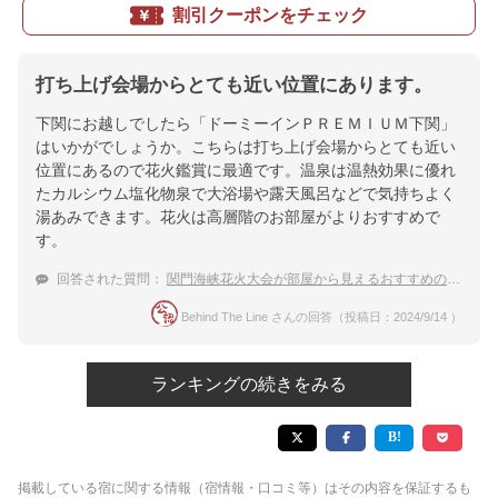
割引クーポンをチェック
打ち上げ会場からとても近い位置にあります。
下関にお越しでしたら「ドーミーインＰＲＥＭＩＵＭ下関」
はいかがでしょうか。こちらは打ち上げ会場からとても近い
位置にあるので花火鑑賞に最適です。温泉は温熱効果に優れ
たカルシウム塩化物泉で大浴場や露天風呂などで気持ちよく
湯あみできます。花火は高層階のお部屋がよりおすすめで
す。
回答された質問：
関門海峡花火大会が部屋から見えるおすすめの温泉付きホテル
Behind The Line さんの回答（投稿日：2024/9/14 ）
ランキングの続きをみる
掲載している宿に関する情報（宿情報・口コミ等）はその内容を保証するも