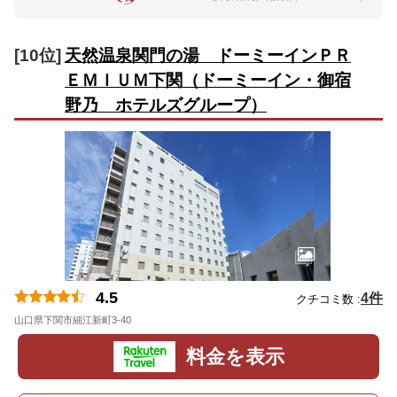
[10位]
天然温泉関門の湯 ドーミーインＰＲ
ＥＭＩＵＭ下関（ドーミーイン・御宿
野乃 ホテルズグループ）
4.5
4件
クチコミ数 :
山口県下関市細江新町3-40
地図
料金を表示