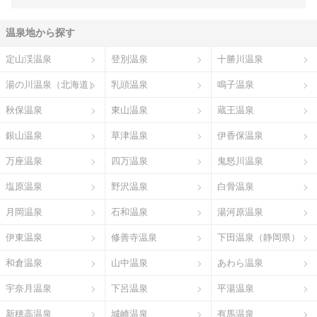
温泉地から探す
定山渓温泉
登別温泉
十勝川温泉
湯の川温泉（北海道）
乳頭温泉
鳴子温泉
秋保温泉
東山温泉
蔵王温泉
銀山温泉
草津温泉
伊香保温泉
万座温泉
四万温泉
鬼怒川温泉
塩原温泉
野沢温泉
白骨温泉
月岡温泉
石和温泉
湯河原温泉
伊東温泉
修善寺温泉
下田温泉（静岡県）
和倉温泉
山中温泉
あわら温泉
宇奈月温泉
下呂温泉
平湯温泉
新穂高温泉
城崎温泉
有馬温泉