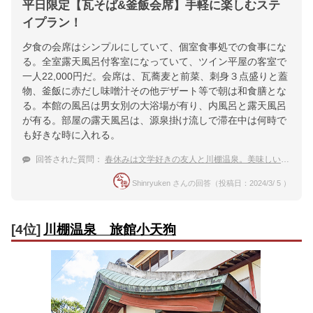
平日限定【瓦そば&釜飯会席】手軽に楽しむステ
イプラン！
夕食の会席はシンプルにしていて、個室食事処での食事にな
る。全室露天風呂付客室になっていて、ツイン平屋の客室で
一人22,000円だ。会席は、瓦蕎麦と前菜、刺身３点盛りと蓋
物、釜飯に赤だし味噌汁その他デザート等で朝は和食膳とな
る。本館の風呂は男女別の大浴場が有り、内風呂と露天風呂
が有る。部屋の露天風呂は、源泉掛け流しで滞在中は何時で
も好きな時に入れる。
回答された質問：
春休みは文学好きの友人と川棚温泉。美味しい海の幸が食べれる宿は？
Shinryuken さんの回答（投稿日：2024/3/ 5 ）
[4位]
川棚温泉 旅館小天狗