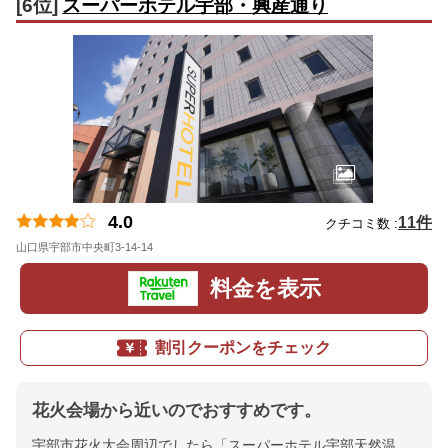
[6位]
スーパーホテル宇部・興産通り
4.0
11件
クチコミ数 :
山口県宇部市中央町3-14-14
地図
料金を表示
割引クーポンをチェック
花火会場から近いのでおすすめです。
宇部市花火大会周辺でしたら「スーパーホテル宇部天然温