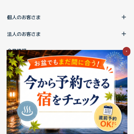
個人のお客さま
法人のお客さま
企業情報
×
ご利用中の方
お問い合わせ
消費税の表示
ウェブアクセシビリティの取り組み
個人情報保護ポリシー
プライバシーポータル
Cookieポリシー
特定商取引法に基づく表記
情報セキュリティ基本方針
商標について
BIGLOBEトップ