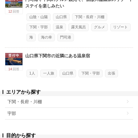
ステイを楽しみたい
12
回答
山陰・山陽
山口県
下関・長府・川棚
下関・宇部
温泉
露天風呂
グルメ
リゾート
海
海の幸
門司港
山口県下関市の近隣にある温泉宿
受付中
14
回答
1人
一人旅
山口県
下関・宇部
出張
エリアから探す
下関・長府・川棚
宇部
目的から探す