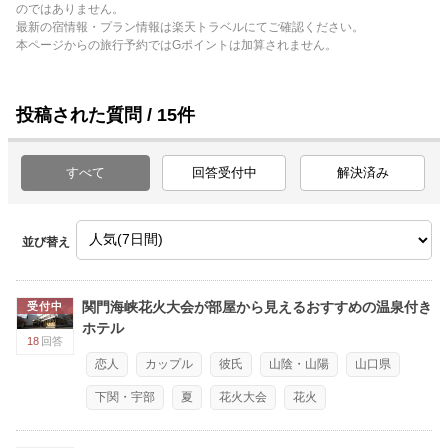
のではありません。
最新の宿情報・プラン情報は楽天トラベルにてご確認ください。
本ページからの旅行予約ではGポイントは加算されません。
投稿された質問 / 15件
すべて
回答受付中
解決済み
並び替え
関門海峡花火大会が部屋から見えるおすすめの温泉付き
受付中
ホテル
18
回答
恋人
カップル
彼氏
山陰・山陽
山口県
下関・宇部
夏
花火大会
花火