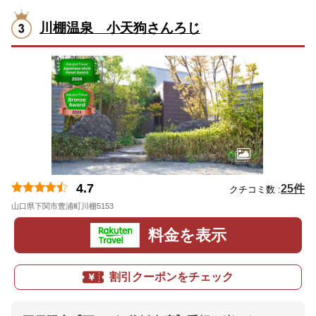
川棚温泉 小天狗さんろじ
4.7
25件
クチコミ数 :
山口県下関市豊浦町川棚5153
地図
料金を表示
割引クーポンをチェック