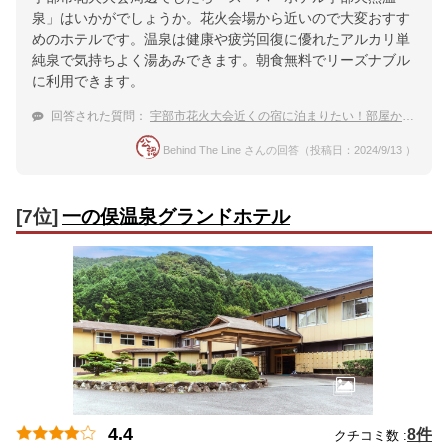
泉」はいかがでしょうか。花火会場から近いので大変おすす
めのホテルです。温泉は健康や疲労回復に優れたアルカリ単
純泉で気持ちよく湯あみできます。朝食無料でリーズナブル
に利用できます。
回答された質問：
宇部市花火大会近くの宿に泊まりたい！部屋から花火が見える温泉宿は？
Behind The Line さんの回答（投稿日：2024/9/13 ）
[7位]
一の俣温泉グランドホテル
4.4
8件
クチコミ数 :