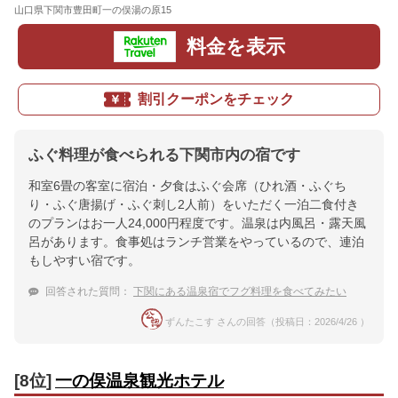
山口県下関市豊田町一の俣湯の原15
地図
料金を表示
割引クーポンをチェック
ふぐ料理が食べられる下関市内の宿です
和室6畳の客室に宿泊・夕食はふぐ会席（ひれ酒・ふぐち
り・ふぐ唐揚げ・ふぐ刺し2人前）をいただく一泊二食付き
のプランはお一人24,000円程度です。温泉は内風呂・露天風
呂があります。食事処はランチ営業をやっているので、連泊
もしやすい宿です。
回答された質問：
下関にある温泉宿でフグ料理を食べてみたい
ずんたこす さんの回答（投稿日：2026/4/26 ）
[8位]
一の俣温泉観光ホテル