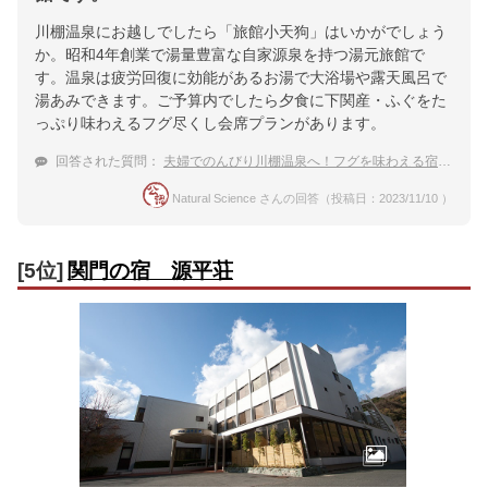
川棚温泉にお越しでしたら「旅館小天狗」はいかがでしょう
か。昭和4年創業で湯量豊富な自家源泉を持つ湯元旅館で
す。温泉は疲労回復に効能があるお湯で大浴場や露天風呂で
湯あみできます。ご予算内でしたら夕食に下関産・ふぐをた
っぷり味わえるフグ尽くし会席プランがあります。
回答された質問：
夫婦でのんびり川棚温泉へ！フグを味わえる宿は？
Natural Science さんの回答（投稿日：2023/11/10 ）
[5位]
関門の宿 源平荘