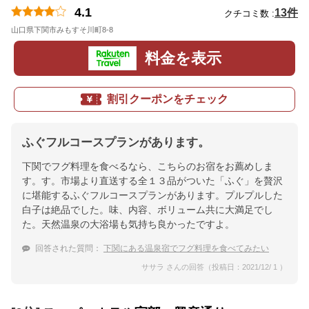
4.1
13件
クチコミ数 :
山口県下関市みもすそ川町8-8
地図
料金を表示
割引クーポンをチェック
ふぐフルコースプランがあります。
下関でフグ料理を食べるなら、こちらのお宿をお薦めしま
す。す。市場より直送する全１３品がついた「ふぐ」を贅沢
に堪能するふぐフルコースプランがあります。プルプルした
白子は絶品でした。味、内容、ボリューム共に大満足でし
た。天然温泉の大浴場も気持ち良かったですよ。
回答された質問：
下関にある温泉宿でフグ料理を食べてみたい
ササラ さんの回答（投稿日：2021/12/ 1 ）