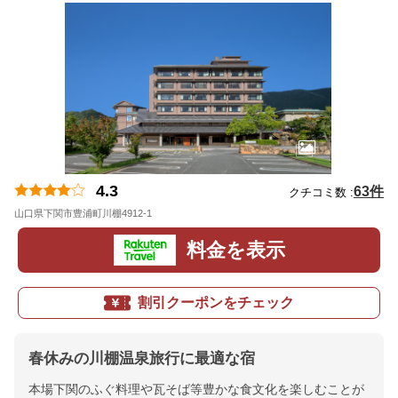
4.3
63件
クチコミ数 :
山口県下関市豊浦町川棚4912-1
地図
料金を表示
割引クーポンをチェック
春休みの川棚温泉旅行に最適な宿
本場下関のふぐ料理や瓦そば等豊かな食文化を楽しむことが