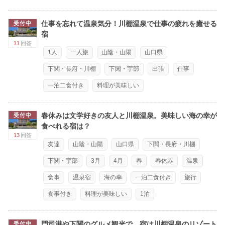
仕事を忘れて温泉気分！川棚温泉で仕事の疲れを癒せる
受付中
宿
11
回答
1人
一人旅
山陰・山陽
山口県
下関・長府・川棚
下関・宇部
出張
仕事
一泊二食付き
料理が美味しい
春休みは文学好きの友人と川棚温泉。美味しい海の幸が
受付中
食べれる宿は？
13
回答
友達
山陰・山陽
山口県
下関・長府・川棚
下関・宇部
3月
4月
春
春休み
温泉
食事
温泉宿
海の幸
一泊二食付き
旅行
食事付き
料理が美味しい
1泊
門司港や下関のグルメ観光で、宿は川棚温泉のリゾート
受付中