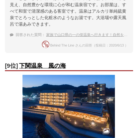
見え、自然豊かな環境に心が和む温泉宿です。お部屋は、す
べて和室で清潔感のある客室です。温泉はアルカリ単純硫黄
泉でとろっとした化粧水のようなお湯です。大浴場や露天風
呂で湯あみできます。
回答された質問：
家族で山口県の一の俣温泉へ行きます！自然を活かした観光スポット等も知りたいです
Behind The Line さんの回答（投稿日：2020/6/13 ）
[9位]
下関温泉 風の海