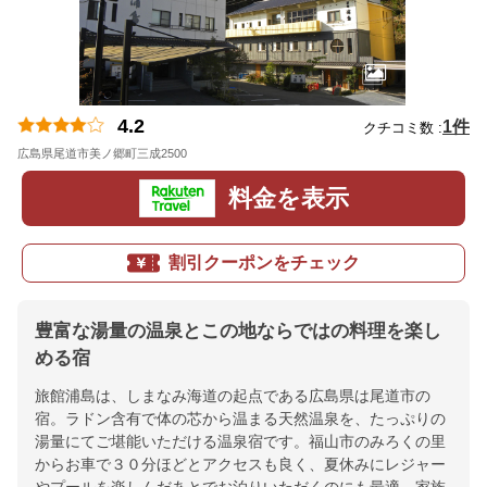
4.2
1件
クチコミ数 :
広島県尾道市美ノ郷町三成2500
地図
料金を表示
割引クーポンをチェック
豊富な湯量の温泉とこの地ならではの料理を楽し
める宿
旅館浦島は、しまなみ海道の起点である広島県は尾道市の
宿。ラドン含有で体の芯から温まる天然温泉を、たっぷりの
湯量にてご堪能いただける温泉宿です。福山市のみろくの里
からお車で３０分ほどとアクセスも良く、夏休みにレジャー