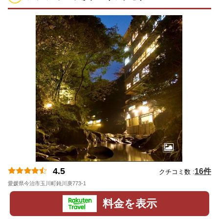
4.5
16件
クチコミ数 :
愛媛県今治市玉川町鈍川庚773-1
地図
料金を表示