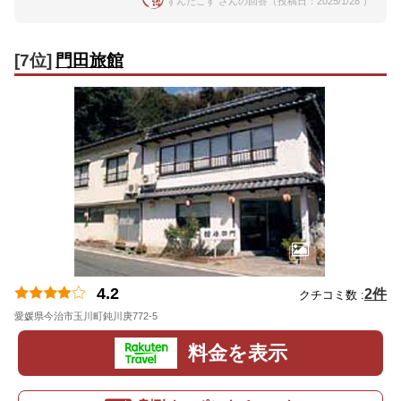
ずんたこす さんの回答（投稿日：2025/1/28 ）
[7位]
門田旅館
4.2
2件
クチコミ数 :
愛媛県今治市玉川町鈍川庚772-5
地図
料金を表示