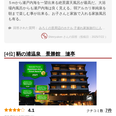
５mから瀬戸内海を一望出来る絶景露天風呂が最高だ。大浴
場内風呂からも瀬戸内海は良く見える。弱アルカリ単純泉を
朝まで楽しむ事が出来る。お子さんと家族で入れる家族風呂
も有る。
回答された質問：
みろくの里周辺のホテル 子連れ家族旅行に人気のおすすめ宿は？
Shinryuken さんの回答（投稿日：2025/7/22 ）
[4位]
鞆の浦温泉 景勝館 漣亭
4.1
7件
クチコミ数 :