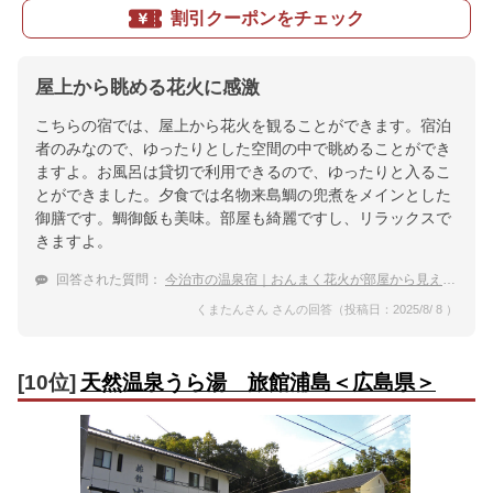
割引クーポンをチェック
屋上から眺める花火に感激
こちらの宿では、屋上から花火を観ることができます。宿泊
者のみなので、ゆったりとした空間の中で眺めることができ
ますよ。お風呂は貸切で利用できるので、ゆったりと入るこ
とができました。夕食では名物来島鯛の兜煮をメインとした
御膳です。鯛御飯も美味。部屋も綺麗ですし、リラックスで
きますよ。
回答された質問：
今治市の温泉宿｜おんまく花火が部屋から見える宿のおすすめは？
くまたんさん さんの回答（投稿日：2025/8/ 8 ）
[10位]
天然温泉うら湯 旅館浦島＜広島県＞