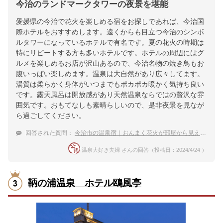
今治のランドマークタワーの夜景を堪能
愛媛県の今治で花火を楽しめる宿をお探しであれば、今治国
際ホテルをおすすめします。遠くからも目立つ今治のシンボ
ルタワーになっているホテルで有名です。夏の花火の時期は
特にリピートする方も多いホテルです。ホテルの周辺にはグ
ルメを楽しめるお店が沢山あるので、今治名物の焼き鳥もお
腹いっぱい楽しめます。温泉は大自然があり広々してます。
湯質は柔らかく身体がいつまでもポカポカ暖かく気持ち良い
です。露天風呂は開放感があり天然温泉ならではの贅沢な雰
囲気です。おもてなしも素晴らしいので、是非夜景を見なが
ら過ごしてください。
回答された質問：
今治市の温泉宿｜おんまく花火が部屋から見える宿のおすすめは？
温泉大好き夫婦 さんの回答（投稿日：2024/4/24 ）
鞆の浦温泉 ホテル鴎風亭