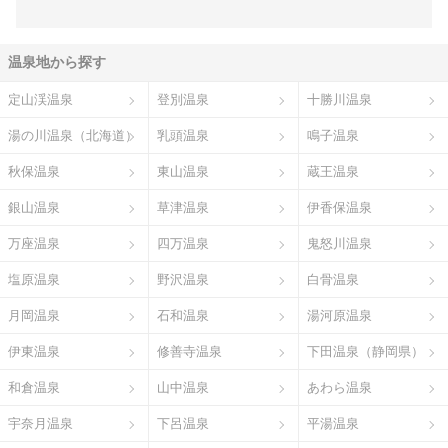
温泉地から探す
定山渓温泉
登別温泉
十勝川温泉
湯の川温泉（北海道）
乳頭温泉
鳴子温泉
秋保温泉
東山温泉
蔵王温泉
銀山温泉
草津温泉
伊香保温泉
万座温泉
四万温泉
鬼怒川温泉
塩原温泉
野沢温泉
白骨温泉
月岡温泉
石和温泉
湯河原温泉
伊東温泉
修善寺温泉
下田温泉（静岡県）
和倉温泉
山中温泉
あわら温泉
宇奈月温泉
下呂温泉
平湯温泉