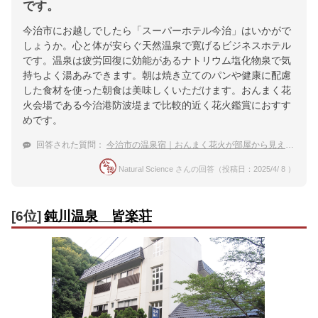
です。
今治市にお越しでしたら「スーパーホテル今治」はいかがで
しょうか。心と体が安らぐ天然温泉で寛げるビジネスホテル
です。温泉は疲労回復に効能があるナトリウム塩化物泉で気
持ちよく湯あみできます。朝は焼き立てのパンや健康に配慮
した食材を使った朝食は美味しくいただけます。おんまく花
火会場である今治港防波堤まで比較的近く花火鑑賞におすす
めです。
回答された質問：
今治市の温泉宿｜おんまく花火が部屋から見える宿のおすすめは？
Natural Science さんの回答（投稿日：2025/4/ 8 ）
[6位]
鈍川温泉 皆楽荘