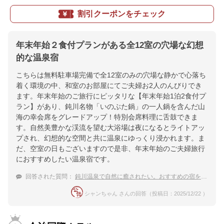
割引クーポンをチェック
年末年始２食付プランがある全12室の穴場な幻想
的な温泉宿
こちらは無料駐車場完備で全12室のみの穴場な静かで心落ち
着く環境の中、和室のお部屋にてご夫婦お2人のんびりでき
ます。年末年始のご旅行にピッタリな【年末年始1泊2食付プ
ラン】があり、鈍川名物「いのぶた鍋」の一人鍋を含んだ山
海の幸会席をグレードアップ！特別会席料理に舌鼓できま
す。自然美豊かな渓流を望む大浴場は夜になるとライトアッ
プされ、幻想的な空間と共に温泉にゆっくり浸かれます。ま
だ、空室の日もございますので是非、年末年始のご夫婦旅行
におすすめしたい温泉宿です。
回答された質問：
鈍川温泉で自然に癒されたい。おすすめの宿を教えてください。
シャンちゃん さんの回答（投稿日：2025/12/22 ）