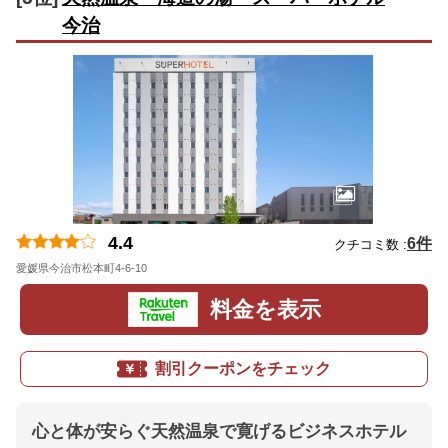
今治
4.4
6件
クチコミ数 :
愛媛県今治市松本町4-6-10
地図
料金を表示
割引クーポンをチェック
心と体が安らぐ天然温泉で寛げるビジネスホテル