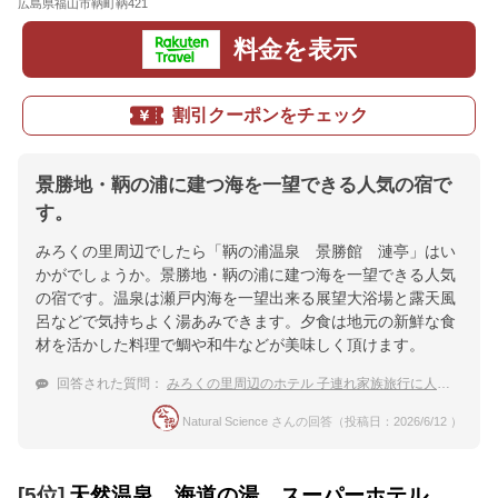
広島県福山市鞆町鞆421
地図
料金を表示
割引クーポンをチェック
景勝地・鞆の浦に建つ海を一望できる人気の宿で
す。
みろくの里周辺でしたら「鞆の浦温泉 景勝館 漣亭」はい
かがでしょうか。景勝地・鞆の浦に建つ海を一望できる人気
の宿です。温泉は瀬戸内海を一望出来る展望大浴場と露天風
呂などで気持ちよく湯あみできます。夕食は地元の新鮮な食
材を活かした料理で鯛や和牛などが美味しく頂けます。
回答された質問：
みろくの里周辺のホテル 子連れ家族旅行に人気のおすすめ宿は？
Natural Science さんの回答（投稿日：2026/6/12 ）
[5位]
天然温泉 海道の湯 スーパーホテル