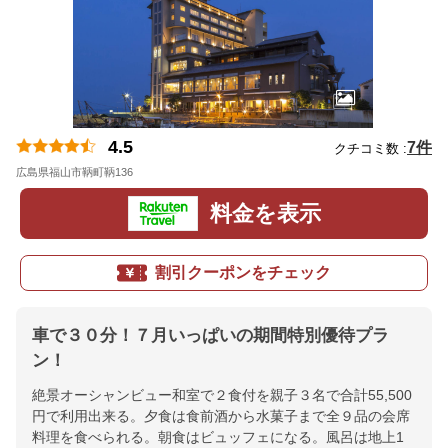
4.5
7件
クチコミ数 :
広島県福山市鞆町鞆136
地図
料金を表示
割引クーポンをチェック
車で３０分！７月いっぱいの期間特別優待プラ
ン！
絶景オーシャンビュー和室で２食付を親子３名で合計55,500
円で利用出来る。夕食は食前酒から水菓子まで全９品の会席
料理を食べられる。朝食はビュッフェになる。風呂は地上1