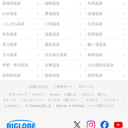
新穂高温泉
城崎温泉
有馬温泉
白浜温泉
勝浦温泉
道後温泉
こんぴら温泉
三朝温泉
玉造温泉
皆生温泉
湯原温泉
別府温泉
黒川温泉
霧島温泉
酸ヶ湯温泉
玉川温泉
日光湯元温泉
箱根温泉
伊勢・鳥羽温泉
志摩温泉
大歩危祖谷温泉
由布院温泉
熱海温泉
指宿温泉
お湯たびとは
ご利用ガイド
Ｇポイント
Ｇランキング
だれどこ
ocruyo
お湯たび
わたしと、暮らし。
キテミヨ
ベストオイシー
モノスポ
野に行く。
カウナラ
ミツケヨ
たびゆかし
Ｇ-Ranking 推し活
食pin by Ｇ-Ranking
ハーブ酒のススメ