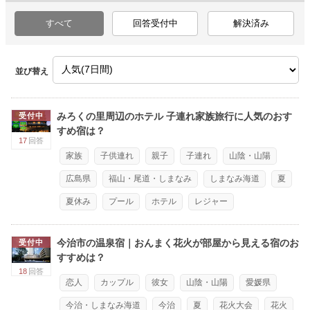
すべて
回答受付中
解決済み
並び替え
みろくの里周辺のホテル 子連れ家族旅行に人気のおす
受付中
すめ宿は？
17
回答
家族
子供連れ
親子
子連れ
山陰・山陽
広島県
福山・尾道・しまなみ
しまなみ海道
夏
夏休み
プール
ホテル
レジャー
今治市の温泉宿｜おんまく花火が部屋から見える宿のお
受付中
すすめは？
18
回答
恋人
カップル
彼女
山陰・山陽
愛媛県
今治・しまなみ海道
今治
夏
花火大会
花火