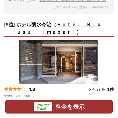
回答された質問：
鈍川渓谷にある鈍川温泉を気楽に満喫できる宿
たすく さんの回答（投稿日：2020/10/27 ）
[9位]
ホテル菊水今治（Ｈｏｔｅｌ Ｋｉｋ
ｕｓｕｉ Ｉｍａｂａｒｉ）
4.3
1件
クチコミ数 :
愛媛県今治市中浜町1-2-5
地図
料金を表示