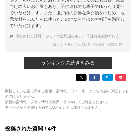
やプールを楽しんだあとでお泊りいただくのにも最適。家族
向けの広いお部屋もあり、子供連れでも親子でゆったり寛い
でいただけます。また、瀬戸内の新鮮な魚介類をはじめ、地
元食材をふんだんに使ったこの地ならではのお料理も満喫し
ていただけます。
回答された質問：
みろくの里周辺のホテル 子連れ家族旅行に人気のおすすめ宿は？
ほっこり法師 さんの回答（投稿日：2025/7/18 ）
ランキングの続きをみる
掲載している宿に関する情報（宿情報・口コミ等）はその内容を保証するも
のではありません。
最新の宿情報・プラン情報は楽天トラベルにてご確認ください。
本ページからの旅行予約ではGポイントは加算されません。
投稿された質問 / 4件