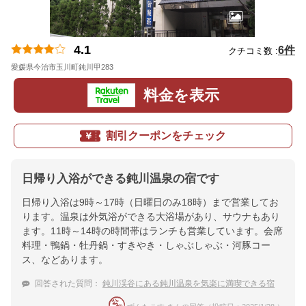
4.1
6件
クチコミ数 :
愛媛県今治市玉川町鈍川甲283
地図
料金を表示
割引クーポンをチェック
日帰り入浴ができる鈍川温泉の宿です
日帰り入浴は9時～17時（日曜日のみ18時）まで営業してお
ります。温泉は外気浴ができる大浴場があり、サウナもあり
ます。11時～14時の時間帯はランチも営業しています。会席
料理・鴨鍋・牡丹鍋・すきやき・しゃぶしゃぶ・河豚コー
ス、などあります。
回答された質問：
鈍川渓谷にある鈍川温泉を気楽に満喫できる宿