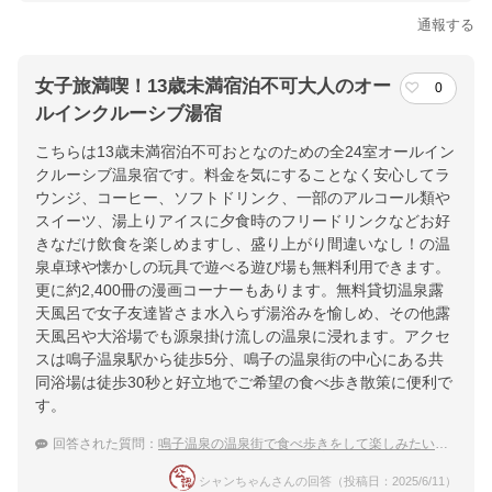
通報する
女子旅満喫！13歳未満宿泊不可大人のオー
0
ルインクルーシブ湯宿
こちらは13歳未満宿泊不可おとなのための全24室オールイン
クルーシブ温泉宿です。料金を気にすることなく安心してラ
ウンジ、コーヒー、ソフトドリンク、一部のアルコール類や
スイーツ、湯上りアイスに夕食時のフリードリンクなどお好
きなだけ飲食を楽しめますし、盛り上がり間違いなし！の温
泉卓球や懐かしの玩具で遊べる遊び場も無料利用できます。
更に約2,400冊の漫画コーナーもあります。無料貸切温泉露
天風呂で女子友達皆さま水入らず湯浴みを愉しめ、その他露
天風呂や大浴場でも源泉掛け流しの温泉に浸れます。アクセ
スは鳴子温泉駅から徒歩5分、鳴子の温泉街の中心にある共
同浴場は徒歩30秒と好立地でご希望の食べ歩き散策に便利で
す。
回答された質問：
鳴子温泉の温泉街で食べ歩きをして楽しみたい！利便性の良いお勧めの宿を教えて！
シャンちゃんさんの回答（投稿日：2025/6/11）