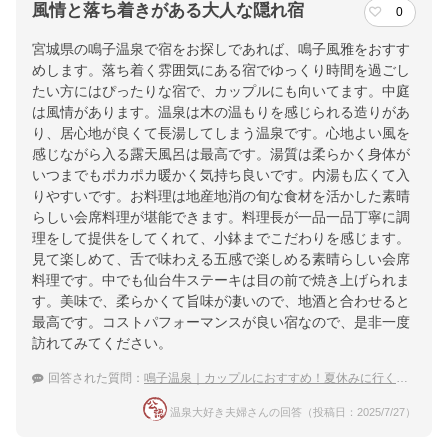
風情と落ち着きがある大人な隠れ宿
0
宮城県の鳴子温泉で宿をお探しであれば、鳴子風雅をおすす
めします。落ち着く雰囲気にある宿でゆっくり時間を過ごし
たい方にはぴったりな宿で、カップルにも向いてます。中庭
は風情があります。温泉は木の温もりを感じられる造りがあ
り、居心地が良くて長湯してしまう温泉です。心地よい風を
感じながら入る露天風呂は最高です。湯質は柔らかく身体が
いつまでもポカポカ暖かく気持ち良いです。内湯も広くて入
りやすいです。お料理は地産地消の旬な食材を活かした素晴
らしい会席料理が堪能できます。料理長が一品一品丁寧に調
理をして提供をしてくれて、小鉢までこだわりを感じます。
見て楽しめて、舌で味わえる五感で楽しめる素晴らしい会席
料理です。中でも仙台牛ステーキは目の前で焼き上げられま
す。美味で、柔らかくて旨味が凄いので、地酒と合わせると
最高です。コストパフォーマンスが良い宿なので、是非一度
訪れてみてください。
回答された質問：
鳴子温泉｜カップルにおすすめ！夏休みに行くべき宿は？
温泉大好き夫婦さんの回答（投稿日：2025/7/27）