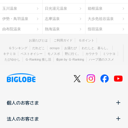
玉川温泉
日光湯元温泉
箱根温泉
伊勢・鳥羽温泉
志摩温泉
大歩危祖谷温泉
由布院温泉
熱海温泉
指宿温泉
お湯たびとは
ご利用ガイド
Ｇポイント
Ｇランキング
だれどこ
ocruyo
お湯たび
わたしと、暮らし。
キテミヨ
ベストオイシー
モノスポ
野に行く。
カウナラ
ミツケヨ
たびゆかし
Ｇ-Ranking 推し活
食pin by Ｇ-Ranking
ハーブ酒のススメ
個人のお客さま
法人のお客さま