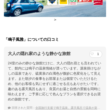
朝食
レストラン
夕食
レストラン
>
チェックイン・チェックアウト時間
チェックイン
15:00(最終チェックイン：22:00)
「鳴子風雅」についての口コミ
チェックアウ
10:00
ト
大人の隠れ家のような静かな旅館
1
24室のみの静かな旅館だけに、大人の隠れ宿とも言われてい
交通アクセス
て、館内には鳴子の温泉情緒が漂っています。源泉掛けなが
古川I.Cより国道47号線鳴子方面へ約40分／JR陸羽東線「鳴子温
しの温泉であり、硫黄泉の白濁色が微妙に色変化をして見え
泉駅」から徒歩5分
ます。また朝夕の食事をお部屋または個室でいただけるた
め、他のお客様も気にせずに過ごせる点もありがたいです。
提供：楽天トラベル
趣のある露天風呂もあり、良質のお湯と自然の景観を同時に
味わえます。ご予算に応じて色んなプランを選択できるお奨
楽天トラベルで
めの旅館です。
ホテル詳細を詳しく見る
回答された質問：
全国旅行支援で鳴子温泉、露天風呂で温泉が楽しめる宿のおすすめは？