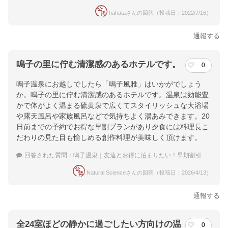
hahataさんの回答（投稿日：2022/7/16）
通報する
鳴子の里に佇む清潔感のあるホテルです。
0
鳴子温泉にお越しでしたら「鳴子風雅」はいかがでしょう
か。鳴子の里に佇む清潔感のあるホテルです。温泉は効能豊
かで体がよく温まる硫黄泉で広くてスタイリッシュな大浴場
や露天風呂や家族風呂などで気持ちよく湯あみできます。20
日前までの予約でお得な早割プランがあり夕食には料理長こ
だわりの見た目も愉しめる創作料理が美味しく頂けます。
回答された質問：
鳴子温泉｜友達とお得に泊まりたい！早期割引が使える宿は？
Natural Scienceさんの回答（投稿日：2026/4/13）
通報する
全24室ほどの静かに過ごしたい方向けの温
0