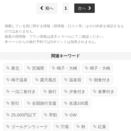
前へ
1
次へ
掲載している宿に関する情報（宿情報・口コミ等）はその内容を保証するも
のではありません。
最新の宿情報・プラン情報は楽天トラベルにてご確認ください。
本ページからの旅行予約ではGポイントは加算されません。
関連キーワード
東北
宮城県
鳴子・大崎
鳴子・大崎
鳴子温泉
露天風呂
温泉宿
朝食付き
一泊二食付き
旅行
夕食付き
食事付き
割引
全国旅行支援
名湯100選
25,000円以下
早割
GW
ゴールデンウィーク
穴場
秋
紅葉