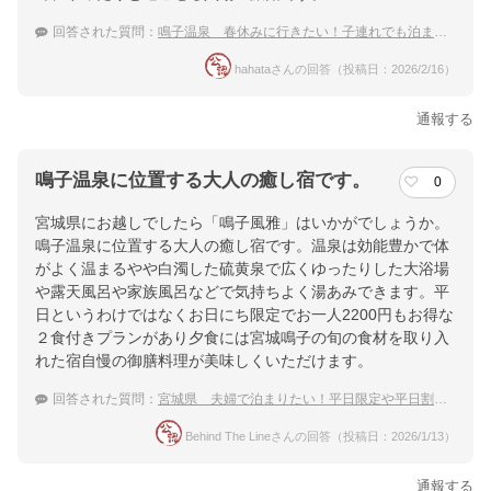
回答された質問：
鳴子温泉 春休みに行きたい！子連れでも泊まりやすい穴場な宿は？
hahataさんの回答（投稿日：2026/2/16）
通報する
鳴子温泉に位置する大人の癒し宿です。
0
宮城県にお越しでしたら「鳴子風雅」はいかがでしょうか。
鳴子温泉に位置する大人の癒し宿です。温泉は効能豊かで体
がよく温まるやや白濁した硫黄泉で広くゆったりした大浴場
や露天風呂や家族風呂などで気持ちよく湯あみできます。平
日というわけではなくお日にち限定でお一人2200円もお得な
２食付きプランがあり夕食には宮城鳴子の旬の食材を取り入
れた宿自慢の御膳料理が美味しくいただけます。
回答された質問：
宮城県 夫婦で泊まりたい！平日限定や平日割のあるおすすめ温泉宿
Behind The Lineさんの回答（投稿日：2026/1/13）
通報する