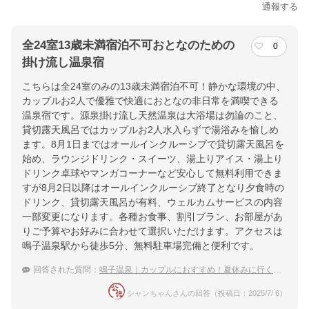
通報する
全24室13歳未満宿泊不可おとなのための
0
掛け流し温泉宿
こちらは全24室のみの13歳未満宿泊不可！静かな環境の中、
カップルお2人で優雅で快適におとなの非日常を満喫できる
温泉宿です。源泉掛け流し天然温泉は大浴場は勿論のこと、
貸切露天風呂ではカップルお2人水入らずで湯浴みを愉しめ
ます。8月1日まではオールインクルーシブで貸切露天風呂を
始め、ラウンジドリンク・スイーツ、湯上りアイス・湯上り
ドリンク卓球やマンガコーナーなど安心して無料利用できま
すが8月2日以降はオールインクルーシブ終了となり夕食時の
ドリンク、貸切露天風呂が有料、ウェルカムサービスの内容
一部変更になります。各種お食事、割引プラン、お部屋があ
りご予算やお好みに合わせて選択いただけます。アクセスは
鳴子温泉駅から徒歩5分、無料駐車場完備と便利です。
回答された質問：
鳴子温泉｜カップルにおすすめ！夏休みに行くべき宿は？
シャンちゃんさんの回答（投稿日：2025/7/ 6）