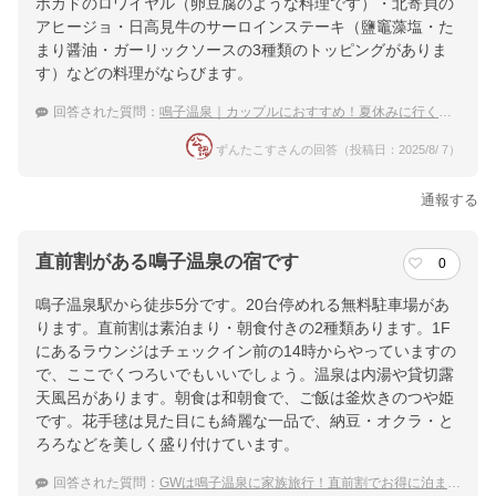
ボカドのロワイヤル（卵豆腐のような料理です）・北寄貝の
アヒージョ・日高見牛のサーロインステーキ（鹽竈藻塩・た
まり醤油・ガーリックソースの3種類のトッピングがありま
す）などの料理がならびます。
回答された質問：
鳴子温泉｜カップルにおすすめ！夏休みに行くべき宿は？
ずんたこすさんの回答（投稿日：2025/8/ 7）
通報する
直前割がある鳴子温泉の宿です
0
鳴子温泉駅から徒歩5分です。20台停めれる無料駐車場があ
ります。直前割は素泊まり・朝食付きの2種類あります。1F
にあるラウンジはチェックイン前の14時からやっていますの
で、ここでくつろいでもいいでしょう。温泉は内湯や貸切露
天風呂があります。朝食は和朝食で、ご飯は釜炊きのつや姫
です。花手毬は見た目にも綺麗な一品で、納豆・オクラ・と
ろろなどを美しく盛り付けています。
回答された質問：
GWは鳴子温泉に家族旅行！直前割でお得に泊まれる温泉宿