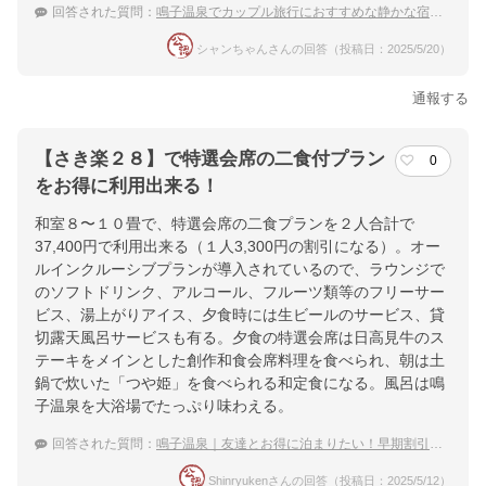
回答された質問：
鳴子温泉でカップル旅行におすすめな静かな宿は？
シャンちゃんさんの回答（投稿日：2025/5/20）
通報する
【さき楽２８】で特選会席の二食付プラン
0
をお得に利用出来る！
和室８〜１０畳で、特選会席の二食プランを２人合計で
37,400円で利用出来る（１人3,300円の割引になる）。オー
ルインクルーシブプランが導入されているので、ラウンジで
のソフトドリンク、アルコール、フルーツ類等のフリーサー
ビス、湯上がりアイス、夕食時には生ビールのサービス、貸
切露天風呂サービスも有る。夕食の特選会席は日高見牛のス
テーキをメインとした創作和食会席料理を食べられ、朝は土
鍋で炊いた「つや姫」を食べられる和定食になる。風呂は鳴
子温泉を大浴場でたっぷり味わえる。
回答された質問：
鳴子温泉｜友達とお得に泊まりたい！早期割引が使える宿は？
Shinryukenさんの回答（投稿日：2025/5/12）