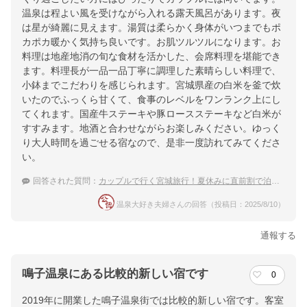
温泉は程よい風を受けながら入れる露天風呂があります。夜
は星が綺麗に見えます。湯質は柔らかく身体がいつまでもポ
カポカ暖かく気持ち良いです。お肌ツルツルになります。お
料理は地産地消の旬な食材を活かした、会席料理を堪能でき
ます。料理長が一品一品丁寧に調理した素晴らしい料理で、
小鉢までこだわりを感じられます。宮城県産の白米を釜で炊
いたのでふっくら甘くて、食事のレベルをワンランク上にし
てくれます。国産牛ステーキや豚ロースステーキなど白米が
すすみます。地酒と合わせながらお楽しみください。ゆっく
り大人時間を過ごせる宿なので、是非一度訪れてみてくださ
い。
回答された質問：
カップルで行く宮城旅行！夏休みに直前割で泊まれるおすすめ宿は？
温泉大好き夫婦さんの回答（投稿日：2025/8/10）
通報する
鳴子温泉にある比較的新しい宿です
0
2019年に開業した鳴子温泉街では比較的新しい宿です。客室