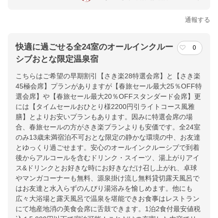
通報する
快適に過ごせる全24室のオールインクルー
0
シブおとな限定温泉宿
こちらはご希望の早期割引【さき楽28特選会席】と【さき楽
45極会席】プランがありますが【春旅セール最大25％OFF特
選会席】や【春旅セール最大20％OFFスタンダード会席】更
には【タイムセールおひとり様2200円引ライトコース風雅
膳】とよりお安いプランもあります。因みに特選会席の場
合、春旅セールの方がさき楽プランよりも安価です。全24室
のみ13歳未満宿泊不可おとな限定の静かな環境の中、お友達
とゆっくり過ごせます。安心のオールインクルーシブで到着
後からアルコールを含むドリンク・スイーツ、湯上がりアイ
ス&ドリンクとお好きな時にお好きなだけ召し上がれ、卓球
やマンガコーナーも無料、源泉掛け流し無料貸切露天風呂で
はお友達と水入らずのんびり湯浴みを愉しめます。他にも
広々大浴場と露天風呂で温泉を堪能できお食事はレストラン
にて地産地消の美食会席に舌鼓できます。1泊2食付最安値税