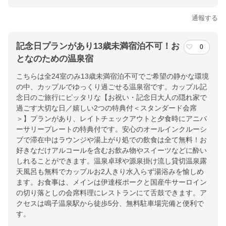
通報する
記念日プランがあり13歳未満宿泊不可！お
0
となのための温泉宿
こちらは全24室のみ13歳未満宿泊不可でご希望の静かな環境
の中、カップルでゆっくり過ごせる温泉宿です。カップル記
念日のご旅行にピッタリな【お祝い・記念日大人の隠れ家で
過ごす大切な日／嬉しい2つの特典付＜スタンダード会席
＞】プランがあり、レイトチェックアウトと夕食時にアニバ
ーサリープレートの特典付です。安心のオールインクルーシ
ブで滞在中はラウンジや湯上がり処での飲食は全て無料！お
好きなだけアルコールを含むお飲み物やスイーツなどに酔い
しれることができます。温泉卓球や源泉掛け流し貸切温泉露
天風呂も無料でカップルお2人きり水入らず湯浴みを愉しめ
ます。お食事は、メインは伊達桜ポークと国産牛サーロイン
の切り落としの会席料理にレストランにて舌鼓できます。ア
クセスは鳴子温泉駅から徒歩5分、無料駐車場完備と便利で
す。