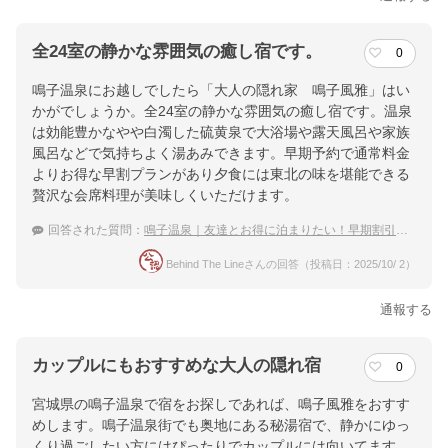
全24室の静かな雰囲気の癒し宿です。
0
鳴子温泉にお越しでしたら「大人の隠れ家 鳴子風雅」はい
かがでしょうか。全24室の静かな雰囲気の癒し宿です。温泉
は効能豊かなやや白濁した硫黄泉で大浴場や露天風呂や家族
風呂などで気持ちよく湯あみできます。早期予約で通常料金
よりお得な早割プランがあり夕食には東北の味を堪能できる
贅沢な会席料理が美味しくいただけます。
回答された質問：
鳴子温泉｜友達とお得に泊まりたい！早期割引が使える宿は？
Behind The Lineさんの回答（投稿日：2025/10/ 2）
通報する
カップルにもおすすめな大人の隠れ宿
0
宮城県の鳴子温泉で宿をお探しであれば、鳴子風雅をおすす
めします。鳴子温泉街でも奥地にある秘湯宿で、静かにゆっ
くり過ごしたい方にはぴったりでカップルには向いてます。