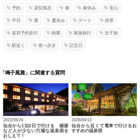
予約
貸切風呂
春
春休み
安心
平日
夏
夏休み
デート
絶景
直前予約割引
綺麗
家族旅行
女子旅
駅近く
食べ歩き
記念日
「鳴子風雅」に関連する質問
2022/08/24
2026/04/13
仙台から1泊2日で行ける 秘湯
仙台から近くて電車で行けるお
など人が少ない穴場な温泉宿を
すすめの温泉宿
おしえて！