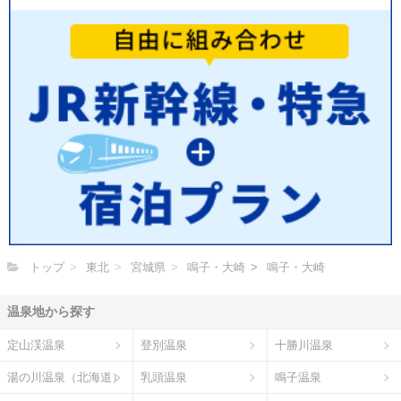
トップ
東北
宮城県
鳴子・大崎
鳴子・大崎
温泉地から探す
定山渓温泉
登別温泉
十勝川温泉
湯の川温泉（北海道）
乳頭温泉
鳴子温泉