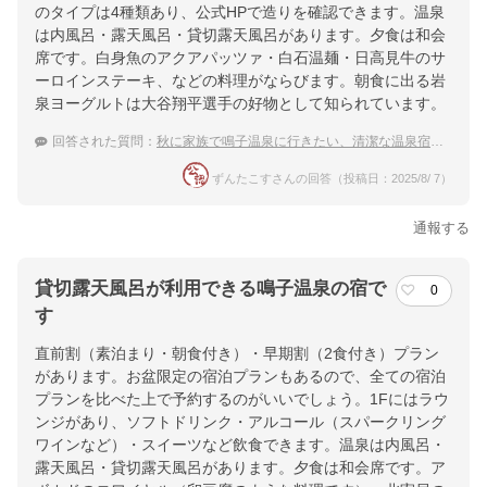
のタイプは4種類あり、公式HPで造りを確認できます。温泉
は内風呂・露天風呂・貸切露天風呂があります。夕食は和会
席です。白身魚のアクアパッツァ・白石温麺・日高見牛のサ
ーロインステーキ、などの料理がならびます。朝食に出る岩
泉ヨーグルトは大谷翔平選手の好物として知られています。
回答された質問：
秋に家族で鳴子温泉に行きたい、清潔な温泉宿を教えて！
ずんたこすさんの回答（投稿日：2025/8/ 7）
通報する
貸切露天風呂が利用できる鳴子温泉の宿で
0
す
直前割（素泊まり・朝食付き）・早期割（2食付き）プラン
があります。お盆限定の宿泊プランもあるので、全ての宿泊
プランを比べた上で予約するのがいいでしょう。1Fにはラウ
ンジがあり、ソフトドリンク・アルコール（スパークリング
ワインなど）・スイーツなど飲食できます。温泉は内風呂・
露天風呂・貸切露天風呂があります。夕食は和会席です。ア