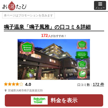
メニュー
本ページはプロモーションを含みます
鳴子温泉「鳴子風雅」の口コミ＆詳細
172
人
が
おすすめ！
4.0
172 件
口コミ数 :
宮城県大崎市鳴子温泉湯元55
料金を表示