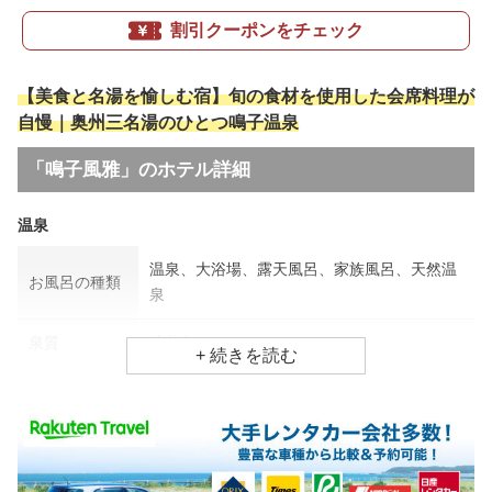
割引クーポンをチェック
【美食と名湯を愉しむ宿】旬の食材を使用した会席料理が
自慢｜奥州三名湯のひとつ鳴子温泉
「鳴子風雅」のホテル詳細
温泉
温泉、大浴場、露天風呂、家族風呂、天然温
お風呂の種類
泉
泉質
硫黄泉
効能
外傷、神経痛、皮膚病
食事場所