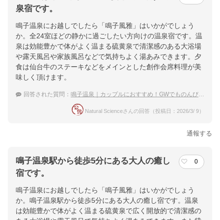
泉宿です。
鳴子温泉にお越しでしたら「鳴子風雅」はいかがでしょう
か。全24室ほどの静かに過ごしたい方向けの温泉宿です。温
泉は効能豊かで体がよく温まる硫黄泉で清潔感のある大浴場
や露天風呂や家族風呂などで気持ちよく湯あみできます。夕
食は仙台牛のステーキなどをメインとした創作会席料理が美
味しく頂けます。
回答された質問：
鳴子温泉｜カップルにおすすめ！GWでものんびり過ごせる穴場な宿は？
Natural Scienceさんの回答（投稿日：2026/3/ 9）
通報する
鳴子温泉駅から徒歩5分にある大人の癒し
0
宿です。
鳴子温泉にお越しでしたら「鳴子風雅」はいかがでしょう
か。鳴子温泉駅から徒歩5分にある大人の癒し宿です。温泉
は効能豊かで体がよく温まる硫黄泉で広く開放的で清潔感の