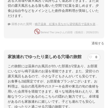
ある大浴場や露天風呂で気持ちよく湯あみできます。また貸
切の露天風呂もある落ち着いた空間で紅葉を楽しめます。夕
食は仙台牛などをメインとした創作会席料理が美味しくいた
だけます。
回答された質問：
鳴子温泉 紅葉を見ながら貸切風呂で温泉を楽しめる宿
Behind The Lineさんの回答（投稿日：2026/2/20）
通報する
家族連れでゆったり楽しめる穴場の旅館
0
この旅館には温泉のお風呂が付いた部屋が2室あり、お部屋
にいながら鳴子温泉のお湯を堪能できます。また、貸切りの
露天風呂もあるので、小さな子どもさんがいても安心です。
お食事も2組限定ですが、お部屋食プランがございます。お
料理は、仙台の黒毛和牛のステーキ会席や東北の旬の食材を
用いた会席等を堪能できます。様々な地酒を味わえたり、素
敵なラウンジがあるのもこちらの隠れた魅力ですし、卓球場
があるのも家族連れに嬉しいです。子ども連れでも安心し
て、ゆったりと過ごせる穴場の旅館です。