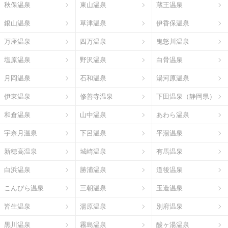
秋保温泉
東山温泉
蔵王温泉
銀山温泉
草津温泉
伊香保温泉
万座温泉
四万温泉
鬼怒川温泉
塩原温泉
野沢温泉
白骨温泉
月岡温泉
石和温泉
湯河原温泉
伊東温泉
修善寺温泉
下田温泉（静岡県）
和倉温泉
山中温泉
あわら温泉
宇奈月温泉
下呂温泉
平湯温泉
新穂高温泉
城崎温泉
有馬温泉
白浜温泉
勝浦温泉
道後温泉
こんぴら温泉
三朝温泉
玉造温泉
皆生温泉
湯原温泉
別府温泉
黒川温泉
霧島温泉
酸ヶ湯温泉