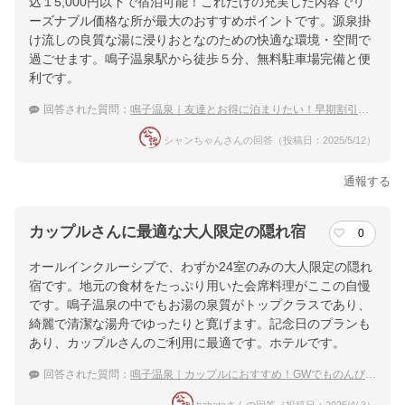
込１5,000円以下で宿泊可能！これだけの充実した内容でリ
ーズナブル価格な所が最大のおすすめポイントです。源泉掛
け流しの良質な湯に浸りおとなのための快適な環境・空間で
過ごせます。鳴子温泉駅から徒歩５分、無料駐車場完備と便
利です。
回答された質問：
鳴子温泉｜友達とお得に泊まりたい！早期割引が使える宿は？
シャンちゃんさんの回答（投稿日：2025/5/12）
通報する
カップルさんに最適な大人限定の隠れ宿
0
オールインクルーシブで、わずか24室のみの大人限定の隠れ
宿です。地元の食材をたっぷり用いた会席料理がここの自慢
です。鳴子温泉の中でもお湯の泉質がトップクラスであり、
綺麗で清潔な湯舟でゆったりと寛げます。記念日のプランも
あり、カップルさんのご利用に最適です。ホテルです。
回答された質問：
鳴子温泉｜カップルにおすすめ！GWでものんびり過ごせる穴場な宿は？