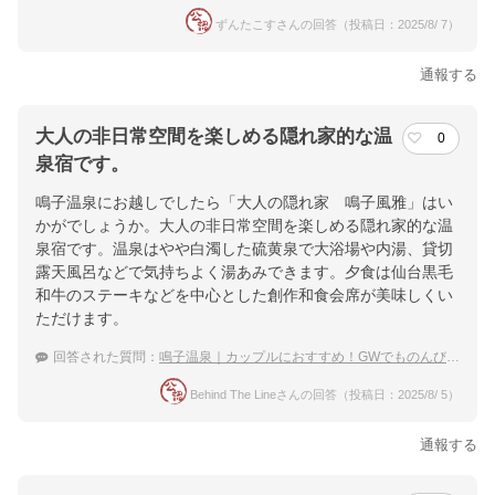
ずんたこすさんの回答（投稿日：2025/8/ 7）
通報する
大人の非日常空間を楽しめる隠れ家的な温
0
泉宿です。
鳴子温泉にお越しでしたら「大人の隠れ家 鳴子風雅」はい
かがでしょうか。大人の非日常空間を楽しめる隠れ家的な温
泉宿です。温泉はやや白濁した硫黄泉で大浴場や内湯、貸切
露天風呂などで気持ちよく湯あみできます。夕食は仙台黒毛
和牛のステーキなどを中心とした創作和食会席が美味しくい
ただけます。
回答された質問：
鳴子温泉｜カップルにおすすめ！GWでものんびり過ごせる穴場な宿は？
Behind The Lineさんの回答（投稿日：2025/8/ 5）
通報する