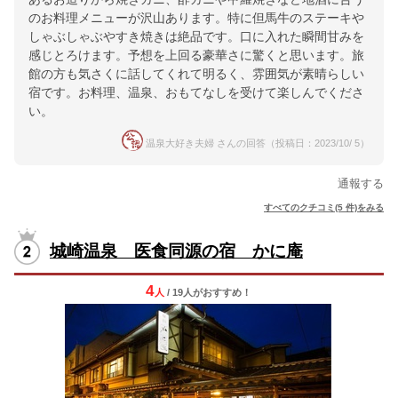
のお料理メニューが沢山あります。特に但馬牛のステーキや
しゃぶしゃぶやすき焼きは絶品です。口に入れた瞬間甘みを
感じとろけます。予想を上回る豪華さに驚くと思います。旅
館の方も気さくに話してくれて明るく、雰囲気が素晴らしい
宿です。お料理、温泉、おもてなしを受けて楽しんでくださ
い。
温泉大好き夫婦 さんの回答（投稿日：2023/10/ 5）
通報する
すべてのクチコミ(5 件)をみる
城崎温泉 医食同源の宿 かに庵
4
人
/ 19人
が
おすすめ！