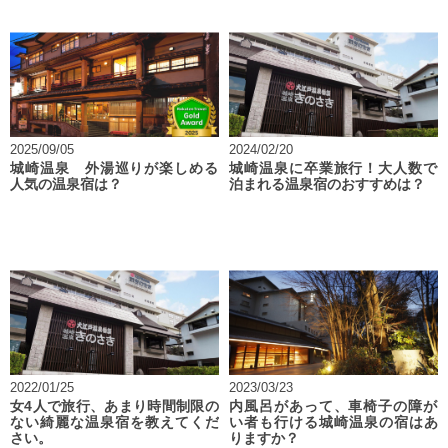
2025/09/05
2024/02/20
城崎温泉 外湯巡りが楽しめる
城崎温泉に卒業旅行！大人数で
人気の温泉宿は？
泊まれる温泉宿のおすすめは？
2022/01/25
2023/03/23
女4人で旅行、あまり時間制限の
内風呂があって、車椅子の障が
ない綺麗な温泉宿を教えてくだ
い者も行ける城崎温泉の宿はあ
さい。
りますか？