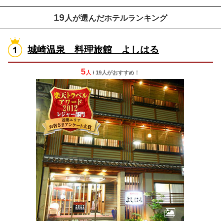
19
人が選んだホテルランキング
城崎温泉 料理旅館 よしはる
5
人
/ 19人
が
おすすめ！