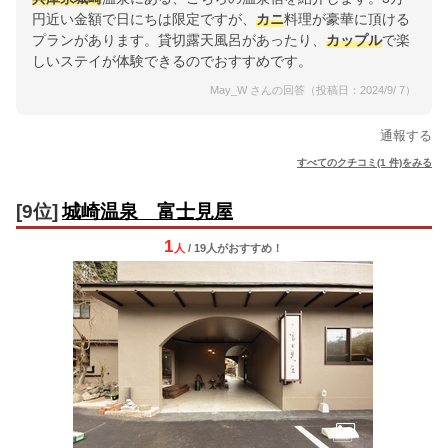
円近い金額で日にちは限定ですが、
カニ
料理が豪華に頂ける
プランがあります。貸切露天風呂があったり、
カップル
で楽
しいステイが体験できるのでおすすめです。
May_W さんの回答（投稿日：2024/9/ 7）
通報する
すべてのクチコミ(1 件)をみる
[9位]
城崎温泉 富士見屋
1
人
/ 19人
が
おすすめ！