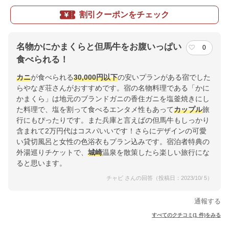
割引クーポンをチェック
名物かにかまくらと但馬牛をお腹いっぱい
0
食べられる！
カニ
が食べられる
30,000円以下
の安いプランがある宿でした
らやなぎ荘さんがおすすめです。宿の名物料理である「かに
かまくら」は地元のブランドガニの香住ガニを塩釜焼きにし
た料理で、塩を割って食べるエンタメ性もあって
カップル
旅
行にもぴったりです。また兵庫と言えばの但馬牛もしっかり
含まれて2万円代はコスパいいです！さらにデザインの可愛
い貸切風呂と女性の色浴衣もプラン込みです。宿泊者特典の
外湯巡りチケットで、
城崎
温泉を散策したら楽しい旅行にな
ると思います。
チャビ さんの回答（投稿日：2023/10/ 5）
通報する
すべてのクチコミ(1 件)をみる