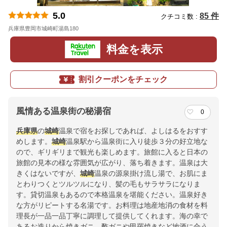
5.0
85 件
クチコミ数 :
兵庫県豊岡市城崎町湯島180
地図
料金を表示
割引クーポンをチェック
風情ある温泉街の秘湯宿
0
兵庫県
の
城崎
温泉で宿をお探しであれば、よしはるをおすす
めします。
城崎
温泉駅から温泉街に入り徒歩３分の好立地な
ので、ギリギリまで観光も楽しめます。旅館に入ると日本の
旅館の見本の様な雰囲気が広がり、落ち着きます。温泉は大
きくはないですが、
城崎
温泉の源泉掛け流し湯で、お肌にま
とわりつくとツルツルになり、髪の毛もサラサラになりま
す。貸切温泉もあるので本格温泉を堪能ください。温泉好き
な方がリピートする名湯です。お料理は地産地消の食材を料
理長が一品一品丁寧に調理して提供してくれます。海の幸で
あるお造りから焼きガニ、酢ガニや甲羅焼きなど地酒に合う