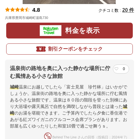
4.8
20 件
クチコミ数 :
兵庫県豊岡市城崎町湯島730
地図
料金を表示
割引クーポンをチェック
温泉街の路地を奥に入った静かな場所に佇
0
む風情ある小さな旅館
城崎
温泉にお越しでしたら「富士見屋 珍竹林」はいかがで
しょうか。温泉街の路地を奥に入った静かな場所に佇む風情
ある小さな旅館です。温泉は８０段の階段を登った別棟にあ
り大浴場や露天風呂で自然を満喫しながら普段とは違った
城
崎
のお湯を堪能できます。ご予算内でしたら夕食に香住港で
あがる紅ズワイガニのフルコース会席プランがあります。お
部屋も広くゆったりした和室10畳で過ごせ舞うｓ。
Behind The Line さんの回答（投稿日：2024/4/ 7）