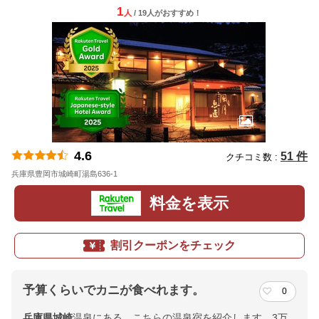
1
人
/ 19人
が
おすすめ！
4.6
51 件
クチコミ数 :
兵庫県豊岡市城崎町湯島636-1
地図
料金を表示
割引クーポンをチェック
予算くらいでカニが食べれます。
0
兵庫県
城崎
温泉にある、こちらの温泉宿を紹介します。3万