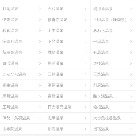
月岡温泉
石和温泉
湯河原温泉
伊東温泉
修善寺温泉
下田温泉（静岡県）
和倉温泉
山中温泉
あわら温泉
宇奈月温泉
下呂温泉
平湯温泉
新穂高温泉
城崎温泉
有馬温泉
白浜温泉
勝浦温泉
道後温泉
こんぴら温泉
三朝温泉
玉造温泉
皆生温泉
湯原温泉
別府温泉
黒川温泉
霧島温泉
酸ヶ湯温泉
玉川温泉
日光湯元温泉
箱根温泉
伊勢・鳥羽温泉
志摩温泉
大歩危祖谷温泉
由布院温泉
熱海温泉
指宿温泉