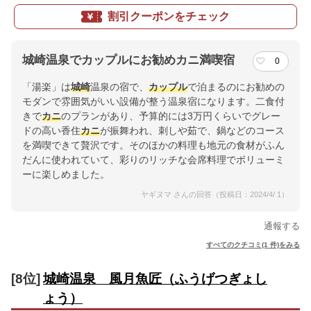
割引クーポンをチェック
城崎温泉でカップルにお勧めカニ満喫宿
0
「湯楽」は
城崎
温泉の宿で、
カップル
で泊まるのにお勧めの
モダンで雰囲気がいい設備が整う温泉宿になります。二食付
きで
カニ
のプランがあり、予算的には3万円くらいでグレー
ドの高い香住
カニ
が振舞われ、刺しや茹で、鍋などのコース
を満喫できて贅沢です。そのほかの料理も地元の食材がふん
だんに使われていて、彩りのリッチな会席料理でボリューミ
ーに楽しめました。
ヤギヌマ さんの回答（投稿日：2024/4/ 1）
通報する
すべてのクチコミ(1 件)をみる
[8位]
城崎温泉 風月魚匠（ふうげつぎょし
ょう）