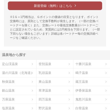
新規登録（無料）はこちら
※1Ｇ＝1円相当は、Ｇポイントの価値の目安となります。ポイント
交換時には、原則として交換手数料が発生します。（一部の交換パ
ートナーを除く）また、交換レートや最低交換数量がパートナーご
とに設定されているため、実質的には1円相当を下回ります。（一部
下回らない場合もございます）詳細は各パートナー毎の交換詳細ペ
ージをご確認ください。
温泉地から探す
定山渓温泉
登別温泉
十勝川温泉
湯の川温泉（北海道）
乳頭温泉
鳴子温泉
秋保温泉
東山温泉
蔵王温泉
銀山温泉
草津温泉
伊香保温泉
万座温泉
四万温泉
鬼怒川温泉
塩原温泉
野沢温泉
白骨温泉