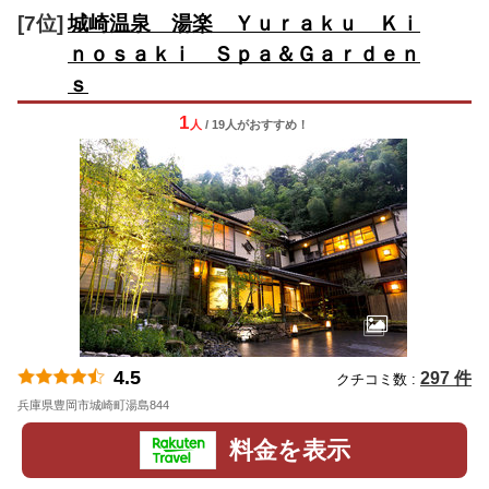
[7位]
城崎温泉 湯楽 Ｙｕｒａｋｕ Ｋｉ
ｎｏｓａｋｉ Ｓｐａ＆Ｇａｒｄｅｎ
ｓ
1
人
/ 19人
が
おすすめ！
4.5
297 件
クチコミ数 :
兵庫県豊岡市城崎町湯島844
地図
料金を表示