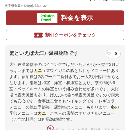
兵庫県豊岡市城崎町桃島1232
地図
料金を表示
割引クーポンをチェック
蟹といえば大江戸温泉物語です
0
大江戸温泉物語のバイキングではだいたい9月から翌年3月い
っぱいまでは
カニ
（ズワイガニの脚と爪）がメニューにあり
ます。宿泊費は2名で一泊二食付きでお一人2万円以下からと
なります。部屋は和室・洋室・和洋室とあり、茶の間が和
室・ベッドルームの洋室という組み合わせが多いです。大浴
場は露天風呂もあり、げんぶの湯は半露天風呂ですので雨天
でも安心です。食事は二食ともバイキングです。レギュラー
メニューの他に季節毎・店舗毎のメニューもあります。
冬
の
季節メニューは
カニ
・こちらの店舗のオリジナルメニュー
（ご当地料理）は但馬漁師鍋です。
ずんたこす さんの回答（投稿日：2024/5/10）