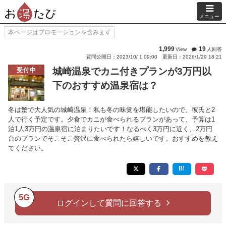
メニュー
本ページはプロモーションを含みます
1,999
19
View
人回答
質問公開日：2023/10/ 1 09:00
更新日：2026/1/29 18:21
城崎温泉でカニ付きプランが3万円以
受付中
下のおすすめ温泉宿は？
冬は蟹で大人気の城崎温泉！私も冬の味覚を堪能したいので、彼氏と2
人で行く予定です。夕食でカニが食べられるプランがあって、予算は1
泊1人3万円の温泉宿に泊まりたいです！なるべく3万円に近く、2万円
台のプランでそこそこ贅沢に食べられたら嬉しいです。おすすめを教え
てください。
5G
ログインして質問に回答する