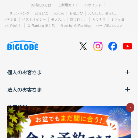
お湯たびとは
ご利用ガイド
Ｇポイント
Ｇランキング
だれどこ
ocruyo
お湯たび
わたしと、暮らし。
キテミヨ
ベストオイシー
モノスポ
野に行く。
カウナラ
ミツケヨ
たびゆかし
Ｇ-Ranking 推し活
食pin by Ｇ-Ranking
ハーブ酒のススメ
個人のお客さま
法人のお客さま
企業情報
×
ご利用中の方