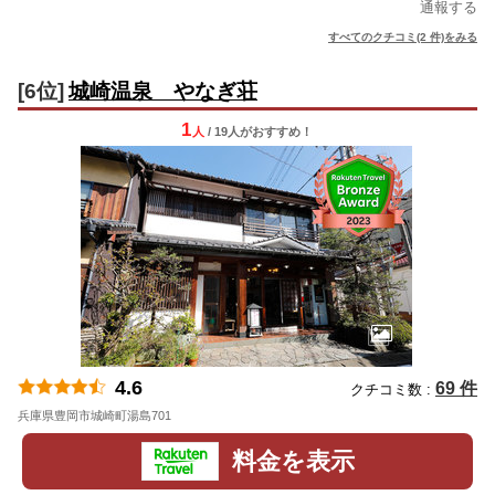
通報する
すべてのクチコミ(2 件)をみる
[6位]
城崎温泉 やなぎ荘
1
人
/ 19人
が
おすすめ！
4.6
69 件
クチコミ数 :
兵庫県豊岡市城崎町湯島701
地図
料金を表示