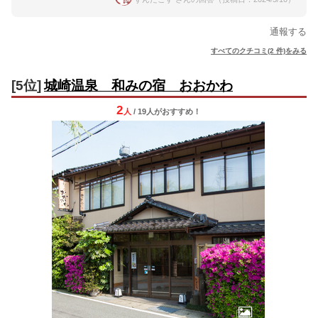
通報する
すべてのクチコミ(2 件)をみる
[5位]
城崎温泉 和みの宿 おおかわ
2
人
/ 19人
が
おすすめ！