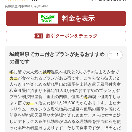
兵庫県豊岡市城崎町今津548-1
地図
料金を表示
割引クーポンをチェック
城崎温泉でカニ付きプランがあるおすすめ
1
の宿です
冬
に蟹で大人気の
城崎
温泉へ彼氏と2人で行き泊まる夕食で
カニ
が食べられるプランがある宿です。こちらなら彼氏と2
人っきりで楽しめる離れ里山の四季信楽焼き露天風呂付客室
和室６畳に泊まり予算1泊1人3万円のおすすめのプラン[かに
プラン朝夕部屋食「里山の四季」但馬の
冬
満喫・但馬牛しゃ
ぶｘ茹で
カニ
ｘ活あわ]が1人28,600円からあります。またナ
トリウム・カルシウム塩化物泉の温泉を但馬の四季を感じる
前庭を望む露天風呂や大浴場で楽しめます。さらに女性に嬉
しいデトックス＆美肌効果が望める薬理効果を持つ鉱石を使
った薬岩石岩盤浴もあります。そして食事ですが、彼氏とだ