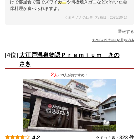
けで部屋食で茹でズワイ
カニ
や陶板焼きガニなどが付いた会
席料理が食べられますよ。
うまき さんの回答（投稿日：2023/10/ 1）
通報する
すべてのクチコミ(2 件)をみる
[4位]
大江戸温泉物語Ｐｒｅｍｉｕｍ きの
さき
2
人
/ 19人
が
おすすめ！
4.2
323 件
クチコミ数 :