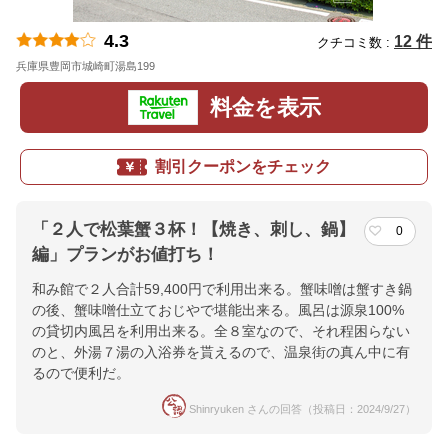
4.3
12 件
クチコミ数 :
兵庫県豊岡市城崎町湯島199
地図
料金を表示
割引クーポンをチェック
「２人で松葉蟹３杯！【焼き、刺し、鍋】
0
編」プランがお値打ち！
和み館で２人合計59,400円で利用出来る。蟹味噌󠄀は蟹すき鍋
の後、蟹味噌󠄀仕立ておじやで堪能出来る。風呂は源泉100%
の貸切内風呂を利用出来る。全８室なので、それ程困らない
のと、外湯７湯の入浴券を貰えるので、温泉街の真ん中に有
るので便利だ。
Shinryuken さんの回答（投稿日：2024/9/27）