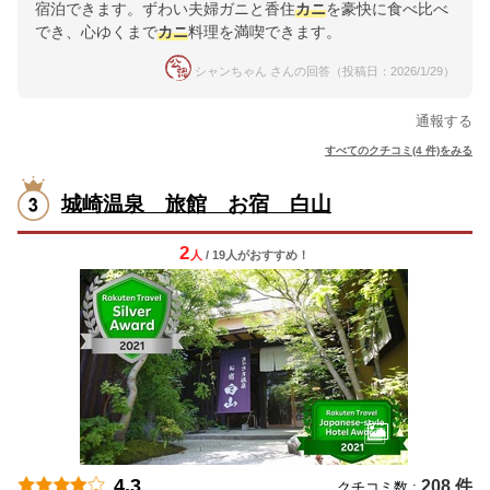
宿泊できます。ずわい夫婦ガニと香住
カニ
を豪快に食べ比べ
でき、心ゆくまで
カニ
料理を満喫できます。
シャンちゃん さんの回答（投稿日：2026/1/29）
通報する
すべてのクチコミ(4 件)をみる
城崎温泉 旅館 お宿 白山
2
人
/ 19人
が
おすすめ！
4.3
208 件
クチコミ数 :