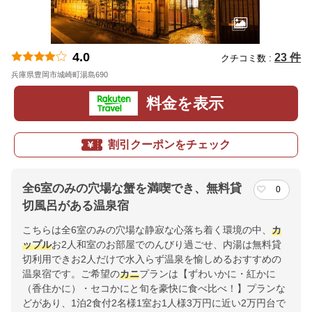
4.0
23 件
クチコミ数 :
兵庫県豊岡市城崎町湯島690
地図
料金を表示
割引クーポンをチェック
全6室のみの穴場な蟹を満喫でき、無料貸
0
切風呂がある温泉宿
こちらは全6室のみの穴場な静寂な心落ち着く環境の中、
カ
ップル
お2人和室のお部屋でのんびり過ごせ、内湯は無料貸
切利用できお2人だけで水入らず温泉を愉しめるおすすめの
温泉宿です。ご希望の
カニ
プランは【ずわいかに・紅かに
（香住かに）・セコかにと旬を豪快に食べ比べ！】プランな
どがあり、1泊2食付2名様1室お1人様3万円に近い2万円台で