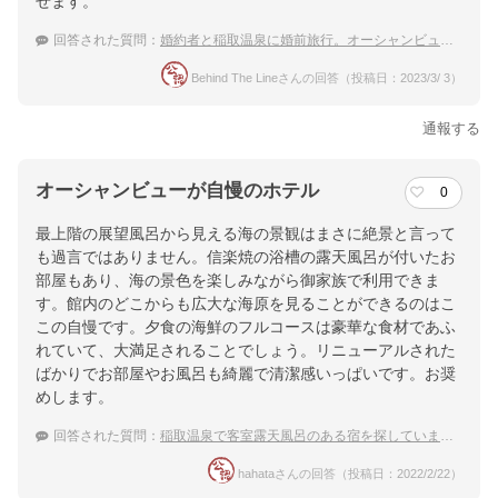
せます。
回答された質問：
婚約者と稲取温泉に婚前旅行。オーシャンビューの素敵な宿は？
Behind The Lineさんの回答（投稿日：2023/3/ 3）
通報する
オーシャンビューが自慢のホテル
0
最上階の展望風呂から見える海の景観はまさに絶景と言って
も過言ではありません。信楽焼の浴槽の露天風呂が付いたお
部屋もあり、海の景色を楽しみながら御家族で利用できま
す。館内のどこからも広大な海原を見ることができるのはこ
この自慢です。夕食の海鮮のフルコースは豪華な食材であふ
れていて、大満足されることでしょう。リニューアルされた
ばかりでお部屋やお風呂も綺麗で清潔感いっぱいです。お奨
めします。
回答された質問：
稲取温泉で客室露天風呂のある宿を探しています。
hahataさんの回答（投稿日：2022/2/22）