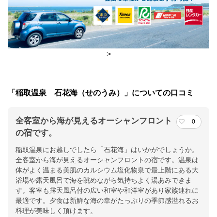
朝食
食事処
夕食
食事処
>
チェックイン・チェックアウト時間
チェックイン
15:00(最終チェックイン：18:00)
「稲取温泉 石花海（せのうみ）」についての口コミ
チェックアウ
10:00
ト
全客室から海が見えるオーシャンフロント
0
の宿です。
交通アクセス
稲取温泉にお越しでしたら「石花海」はいかがでしょうか。
伊豆稲取駅より徒歩にて１５分／お車にて５分
全客室から海が見えるオーシャンフロントの宿です。温泉は
体がよく温まる美肌のカルシウム塩化物泉で最上階にある大
提供：楽天トラベル
浴場や露天風呂で海を眺めながら気持ちよく湯あみできま
す。客室も露天風呂付の広い和室や和洋室があり家族連れに
楽天トラベルで
最適です。夕食は新鮮な海の幸がたっぷりの季節感溢れるお
ホテル詳細を詳しく見る
料理が美味しく頂けます。