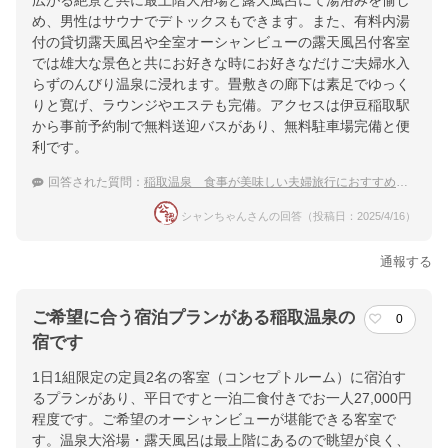
広がる絶景と共に最上階大浴場と露天風呂にて湯浴みを愉し
め、男性はサウナでデトックスもできます。また、有料内湯
付の貸切露天風呂や全室オーシャンビューの露天風呂付客室
では雄大な景色と共にお好きな時にお好きなだけご夫婦水入
らずのんびり温泉に浸れます。畳敷きの廊下は素足でゆっく
りと寛げ、ラウンジやエステも完備。アクセスは伊豆稲取駅
から事前予約制で無料送迎バスがあり、無料駐車場完備と便
利です。
回答された質問：
稲取温泉 食事が美味しい夫婦旅行におすすめの宿
シャンちゃんさんの回答（投稿日：2025/4/16）
通報する
ご希望に合う宿泊プランがある稲取温泉の
0
宿です
1日1組限定の定員2名の客室（コンセプトルーム）に宿泊す
るプランがあり、平日ですと一泊二食付きでお一人27,000円
程度です。ご希望のオーシャンビューが堪能できる客室で
す。温泉大浴場・露天風呂は最上階にあるので眺望が良く、