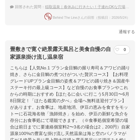
回答された質問：
稲取温泉｜春休みに行きたい！子連れOKな穴場の宿のおすすめは？
Behind The Lineさんの回答（投稿日：2026/5/24）
通報する
畳敷きで寛ぐ絶景露天風呂と美食自慢の自
0
家源泉掛け流し温泉宿
こちらは【人気No.1 プラン金目鯛の握り寿司＆アワビの踊り
焼き、さらに金目鯛の煮つけがついた贅沢コース】【お料理
グレードUPプラン金目鯛の姿煮＆アワビの踊り焼き＆国産牛
ステーキ付の最上級コース】など自慢のお食事プランやこれ
からの時期におすすめ【ほたるに会いに行こう5月30日〜6月
8日限定！「ほたる鑑賞の夕べ」会場へ無料送迎付プラン】
があります。お食事は、地産地消、伊豆の恵みを食すをモッ
トーに石花海名物「漁師焼き」を始め、伊豆の新鮮な魚介を
存分にお食事処にて堪能できます。（※食事処個室希望の場
合は前日までに要連絡個室料2〜3名の場合は2，200円）自家
源泉100%の豊富な掛け流し天然温泉は海と空のパノラマが