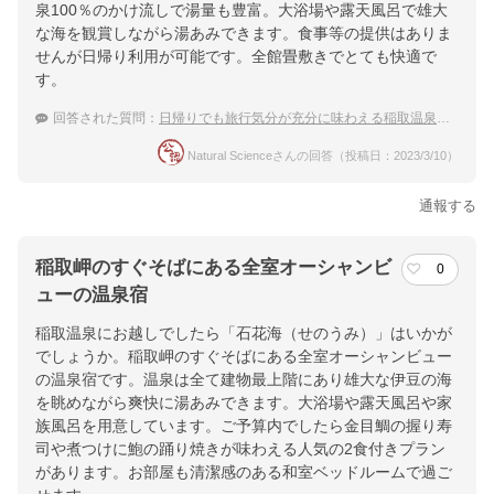
泉100％のかけ流しで湯量も豊富。大浴場や露天風呂で雄大
な海を観賞しながら湯あみできます。食事等の提供はありま
せんが日帰り利用が可能です。全館畳敷きでとても快適で
す。
回答された質問：
日帰りでも旅行気分が充分に味わえる稲取温泉の宿は？
Natural Scienceさんの回答（投稿日：2023/3/10）
通報する
稲取岬のすぐそばにある全室オーシャンビ
0
ューの温泉宿
稲取温泉にお越しでしたら「石花海（せのうみ）」はいかが
でしょうか。稲取岬のすぐそばにある全室オーシャンビュー
の温泉宿です。温泉は全て建物最上階にあり雄大な伊豆の海
を眺めながら爽快に湯あみできます。大浴場や露天風呂や家
族風呂を用意しています。ご予算内でしたら金目鯛の握り寿
司や煮つけに鮑の踊り焼きが味わえる人気の2食付きプラン
があります。お部屋も清潔感のある和室ベッドルームで過ご