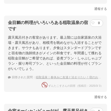
通報する
金目鯛の料理がいろいろある稲取温泉の宿
0
です
露天風呂付きの客室があります。最上階には自家源泉の大浴
場・露天風呂があり、相模湾を眺めながら入浴することがで
きます。サウナもあります。夕食はスタンダードプランです
と宿名物の漁師焼きがメインの和食です。年間通して獲れる
稲取金目鯛がご希望であれば、姿煮プラン・しゃぶしゃぶプ
ラン・握り寿司プラン、といった金目鯛の料理が付くプラン
がいいでしょう。
回答された質問：
稲取温泉｜春休みに友達と泊まりたい！宿のおすすめは？
ずんたこすさんの回答（投稿日：2025/3/ 3）
通報する
全室オーシャンビューだが、露天風呂付き