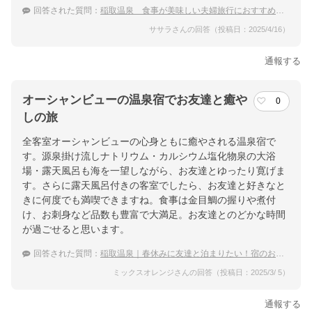
回答された質問：
稲取温泉 食事が美味しい夫婦旅行におすすめの宿
ササラさんの回答（投稿日：2025/4/16）
通報する
オーシャンビューの温泉宿でお友達と癒や
0
しの旅
全客室オーシャンビューの心身ともに癒やされる温泉宿で
す。源泉掛け流しナトリウム・カルシウム塩化物泉の大浴
場・露天風呂も海を一望しながら、お友達とゆったり寛げま
す。さらに露天風呂付きの客室でしたら、お友達と好きなと
きに何度でも満喫できますね。食事は金目鯛の握りや煮付
け、お刺身など品数も豊富で大満足。お友達とのどかな時間
が過ごせると思います。
回答された質問：
稲取温泉｜春休みに友達と泊まりたい！宿のおすすめは？
ミックスオレンジさんの回答（投稿日：2025/3/ 5）
通報する