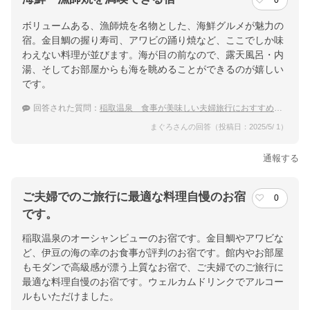
0
ボリュームある、漁師焼を名物とした、海鮮グルメが魅力の
宿。金目鯛の握り寿司、アワビの踊り焼など、ここでしか味
わえない料理が並びます。海が目の前なので、露天風呂・内
湯、そしてお部屋からも海を眺めることができるのが嬉しい
です。
回答された質問：
稲取温泉 食事が美味しい夫婦旅行におすすめの宿
まぐろさんの回答（投稿日：2025/5/ 1）
通報する
ご夫婦でのご旅行に最適な料理自慢のお宿
0
です。
稲取温泉のオーシャンビューのお宿です。金目鯛やアワビな
ど、伊豆の海の幸のお食事が評判のお宿です。館内やお部屋
もモダンで高級感が漂う上質なお宿で、ご夫婦でのご旅行に
最適な料理自慢のお宿です。ウェルカムドリンクでアルコー
ルもいただけました。