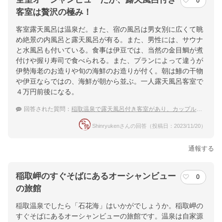
0
客室は贅沢の極み！
客室露天風呂は温泉だ。また、宿の風呂は男女別に広くて眺
め絶景の内風呂と露天風呂が有る。また、男性には、サウナ
と水風呂も付いている。食事は伊豆では、当然の金目鯛が煮
付けや握り寿司で食べられる。また、プランによって違うが
伊勢海老のお造りや旬の海鮮のお造りが付く。朝は鯵の干物
や伊豆ならではの、海鮮が朝から並ぶ。一人露天風呂客室で
４万円前後になる。
回答された質問：
稲取温泉で露天風呂付き客室があり、カップルで泊まってみたい温泉宿おすすめは？
Shinryukenさんの回答（投稿日：2023/11/20）
通報する
稲取岬のすぐそばにあるオーシャンビュー
0
の旅館
稲取温泉でしたら「石花海」はいかがでしょうか。稲取岬の
すぐそばにあるオーシャンビューの旅館です。温泉は自家源