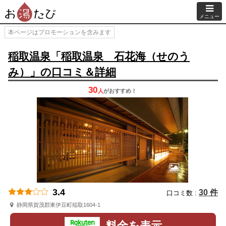
メニュー
本ページはプロモーションを含みます
稲取温泉「稲取温泉 石花海（せのう
み）」の口コミ＆詳細
30
人
が
おすすめ！
3.4
30 件
口コミ数 :
静岡県賀茂郡東伊豆町稲取1604-1
料金を表示