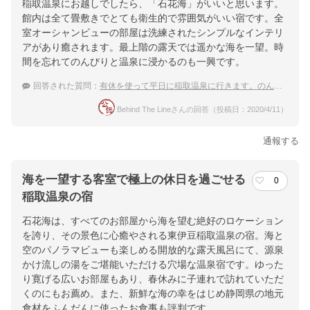
稲取温泉にお越しでしたら、「石花海」がいいと思います。
館内は全て畳敷きでとても衛生的で雰囲気がいい宿です。全
室オーシャンビューの部屋は洗練されたシンプルなインテリ
アがあり癒されます。最上階の露天では遥かな海を一望。時
間を忘れてのんびりと温泉に浸かるのも一興です。
回答された質問：
有休を使って平日に稲取温泉に行きます。のんびりできる露天風呂のある宿を教えてください。
Behind The Lineさんの回答（投稿日：2020/4/11）
通報する
海を一望する客室で極上の休日を過ごせる
0
稲取温泉の宿
石花海は、すべてのお部屋から海を望む絶好のロケーション
を誇り、その景色に心癒やされる東伊豆稲取温泉の宿。海と
空のパノラマビューも楽しめる開放的な露天風呂にて、源泉
かけ流しの湯をご堪能いただける穴場な温泉宿です。ゆった
り寛げる広いお部屋もあり、春休みに子連れで訪れていただ
くのにもお薦め。また、新鮮な海の幸をはじめ静岡県の地元
食材をふんだんに使ったお食事も評判です。