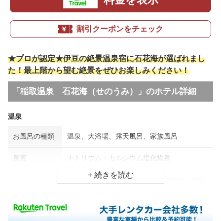
割引クーポンをチェック
★プロが認定★伊豆の絶景温泉宿に石花海が選ばれまし
た！最上階から望む絶景をぜひお楽しみください！
「稲取温泉 石花海（せのうみ）」のホテル詳細
温泉
お風呂の種類
温泉、大浴場、露天風呂、家族風呂
泉質
ナトリウム・カルシウム塩化物泉
アトピー・湿疹、疲労回復、リウマチ・神経
効能
病
食事場所