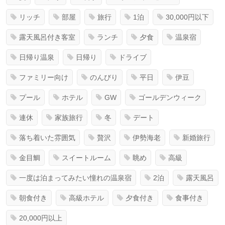
リッチ
部屋
旅行
1泊
30,000円以下
露天風呂付き客室
ランチ
夕食
温泉宿
日帰り温泉
日帰り
ドライブ
ファミリー向け
のんびり
平日
伊豆
プール
ホテル
GW
ゴールデンウィーク
連休
家族旅行
冬
デート
落ち着いた雰囲気
贅沢
伊勢海老
新婚旅行
金目鯛
スイートルーム
眺め
高級
一度は泊まってみたい憧れの温泉宿
2泊
露天風呂
朝食付き
高級ホテル
夕食付き
食事付き
20,000円以上