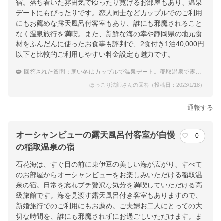
宿。落ち着いた雰囲気でゆったり寛げるお部屋もあり、温泉
デートにもぴったりです。恋人同士などカップルでのご利用
にもお薦めな露天風呂付客室もあり、誰にも邪魔されること
なく温泉旅行を満喫。また、新鮮な海の幸や静岡県の地元食
材をふんだんに使ったお食事も評判で、2食付き1泊40,000円
以下と比較的ご利用しやすい料金設定も魅力です。
回答された質問：
寒い冬はカップルで温泉デート。稲取温泉で露天風呂付客室がおすすめの宿は？
ほっこり法師さんの回答（投稿日：2023/1/18）
通報する
オーシャンビューの露天風呂付客室が自慢
0
の稲取温泉の宿
石花海は、すぐ目の前に東伊豆の美しい海が広がり、すべて
のお部屋からオーシャンビューをお楽しみいただける稲取温
泉の宿。日常を忘れプチ贅沢な気分を満喫していただける高
級旅館です。海を見渡す露天風呂付き客室もありますので、
新婚旅行でのご利用にもお薦め。ご夫婦お二人にとっての大
切な時間を、誰にも邪魔されずにお過ごしいただけます。ま