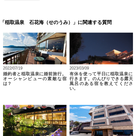
「稲取温泉 石花海（せのうみ）」に関連する質問
2022/07/19
2023/03/09
婚約者と稲取温泉に婚前旅行。
有休を使って平日に稲取温泉に
オーシャンビューの素敵な宿
行きます。のんびりできる露天
は？
風呂のある宿を教えてくださ
い。