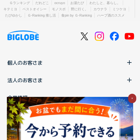
Ｇランキング
だれどこ
ocruyo
お湯たび
わたしと、暮らし。
キテミヨ
ベストオイシー
モノスポ
野に行く。
カウナラ
ミツケヨ
たびゆかし
Ｇ-Ranking 推し活
食pin by Ｇ-Ranking
ハーブ酒のススメ
個人のお客さま
法人のお客さま
企業情報
×
ご利用中の方
お問い合わせ
消費税の表示
ウェブアクセシビリティの取り組み