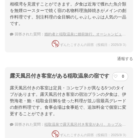
相模湾を見渡すことができます。夕食は近海で獲れた魚介類
を無煙ロースターで焼く宿の名物料理漁師焼きがメインの創
作料理です。別注料理の金目鯛のしゃぶしゃぶは人気の一品
です。
回答された質問：
婚約者と稲取温泉に婚前旅行。オーシャンビューの素敵な宿は？
ずんたこすさんの回答（投稿日：2025/3/ 3）
通報する
露天風呂付き客室がある稲取温泉の宿です
0
露天風呂付きの客室は定員・コンセプトが異なる5つのタイ
プがあります。露天風呂付き客室の宿泊プランの夕食は、伊
勢海老・鮑・稲取金目鯛を使った料理が並ぶ宿最高グレード
の創作料理です。食事会場は食事処で、追加料金で個室に変
更することができます。
回答された質問：
稲取温泉で露天風呂付き客室があり、カップルで泊まってみたい温泉宿おすすめは？
ずんたこすさんの回答（投稿日：2025/3/ 3）