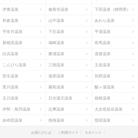
伊東温泉
修善寺温泉
下田温泉（静岡県）
和倉温泉
山中温泉
あわら温泉
宇奈月温泉
下呂温泉
平湯温泉
新穂高温泉
城崎温泉
有馬温泉
白浜温泉
勝浦温泉
道後温泉
こんぴら温泉
三朝温泉
玉造温泉
皆生温泉
湯原温泉
別府温泉
黒川温泉
霧島温泉
酸ヶ湯温泉
玉川温泉
日光湯元温泉
箱根温泉
伊勢・鳥羽温泉
志摩温泉
大歩危祖谷温泉
由布院温泉
熱海温泉
指宿温泉
お湯たびとは
ご利用ガイド
Ｇポイント