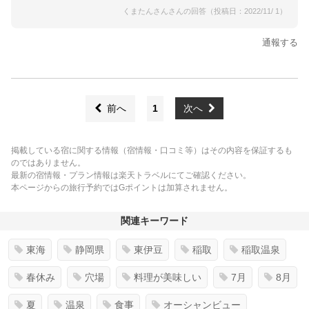
くまたんさんさんの回答（投稿日：2022/11/ 1）
通報する
前へ
1
次へ
掲載している宿に関する情報（宿情報・口コミ等）はその内容を保証するも
のではありません。
最新の宿情報・プラン情報は楽天トラベルにてご確認ください。
本ページからの旅行予約ではGポイントは加算されません。
関連キーワード
東海
静岡県
東伊豆
稲取
稲取温泉
春休み
穴場
料理が美味しい
7月
8月
夏
温泉
食事
オーシャンビュー