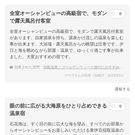
全室オーシャンビューの高級宿で、モダン
0
で露天風呂付客室
全室オーシャンビューの高級宿で、モダンで露天風呂付客室
があります。自家源泉を持ち、源泉かけ流しの温泉を楽しむ
事が出来ます。大浴場・露天風呂からの眺望は圧巻です。夕
日と海を眺めながら部屋・温泉で、ゆっくり過ごす事が出来
ました。大変おすすめの宿です。
回答された質問：
稲取温泉｜ゴールデンウィーク旅行におすすめの温泉宿は？
ササラさんの回答（投稿日：2023/3/11）
通報する
眼の前に広がる大海原をひとり占めできる
0
温泉宿
石花海は、すぐ目の前に広大な海を望み、すべてのお部屋か
らオーシャンビューをお楽しみいただける東伊豆稲取温泉の