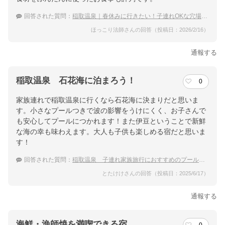
回答された質問：
稲取温泉｜春休みに行きたい！子連れOKな穴場の宿のおすすめは？
ほっこり法師さんの回答（投稿日：2026/2/16）
通報する
稲取温泉 石花海に泊まろう！
0
家族連れで稲取温泉に行くなら石花海に決まりだと思いま
す。小さなプールつきで波の影響をうけにくく、お子さんで
も安心してプールにつかれます！また伊豆ということで新鮮
な海の幸も味わえます。大人も子供も楽しめる宿だと思いま
す！
回答された質問：
稲取温泉 子連れ家族旅行におすすめのプールがあるホテル
とたけけさんの回答（投稿日：2025/6/17）
通報する
海鮮・漁師焼を満喫できる宿