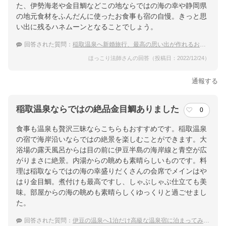
た、伊勢海老や金目鯛などこの地ならではの海の幸や静岡県
の地元食材をふんだんに使ったお食事も宿の自慢。きっと思
い出に残るハネムーンとなることでしょう。
回答された質問：
稲取温泉へ新婚旅行、最高の思い出が作れるおすすめ高級宿は？
ほっこり法師さんの回答（投稿日：2022/12/24）
通報する
稲取温泉ならではの絶品金目鯛ありました
0
食事も温泉も贅沢三昧ならこちらもおすすめです。稲取温泉
の宿で海岸沿いならではの絶景を楽しむことができます。大
浴場の露天風呂からは目の前に伊豆半島の海岸線と青空が広
がりまさに絶景。内湯からの眺めも素晴らしいものです。料
理は稲取ならではの海の幸盛りだくさんの会席でメインはや
はり金目鯛。煮付けも最高ですし、しゃぶしゃぶ仕立ても美
味。部屋からの海の眺めも素晴らしくゆっくりと過ごせまし
た。
回答された質問：
伊豆の温泉へ1泊だけ高級な温泉宿に泊まってみたい！食事がおいしい贅沢できるホテルは？