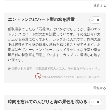
通報する
エントランスにハート型の窓を設置
0
稲取温泉でしたら「石花海」はいかがでしょうか。宿のエン
トランスにハート型の窓を設置しています。その先は青い海
が広がる絶景になっており、カップルに人気です。館内の廊
下は畳敷きでイ草の綺麗な感触を感じることができます。お
部屋は全てオーシャンビュー。スタイリッシュな洋室や露天
風呂付の特別室を用意しています。カップルに最適な心地よ
い宿です。
回答された質問：
稲取温泉で恋人と二人、海を見ながらゆっくりとできるお宿を探しています。
Natural Scienceさんの回答（投稿日：2021/3/24）
通報する
時間を忘れてのんびりと海の景色を眺める
0