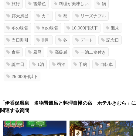
旅行
雪景色
料理が美味しい
鍋
露天風呂
カニ
蟹
リーズナブル
冬の味覚
旬の味覚
10,000円以下
週末
当日割引
割引
冬
デート
記念日
食事
風呂
高級感
一泊二食付き
誕生日
1泊
宿泊
予約
自転車
25,000円以下
「伊香保温泉 名物畳風呂と料理自慢の宿 ホテルきむら」に
関連する質問