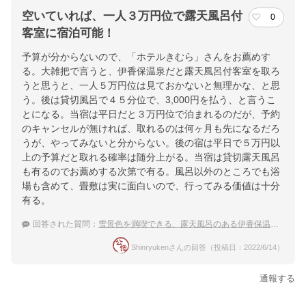
空いていれば、一人３万円位で露天風呂付
0
客室に宿泊可能！
予算が分からないので、「ホテルきむら」さんをお薦めす
る。大雑把で言うと、伊香保温泉だと露天風呂付客室を取ろ
うと思うと、一人５万円位は見ておかないと無理かな、と思
う。後は貸切風呂で４５分位で、3,000円を払う、と言うこ
とになる。当宿は平日だと３万円位で泊まれるのだが、予約
のキャンセルが無ければ、取れるのは何ヶ月も先になるだろ
うが、やってみないと分からない。後の宿は平日で５万円以
上の予算だと取れる確率は随分上がる。当宿は貸切露天風呂
も有るのでお薦めする次第で有る。風呂以外のところでも浴
場も含めて、畳敷は実に面白いので、行ってみる価値は十分
有る。
回答された質問：
雪景色を満喫できる、露天風呂のある伊香保温泉の宿は？
Shinryukenさんの回答（投稿日：2022/6/14）
通報する