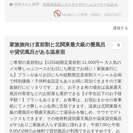
回答された質問：
伊香保温泉にカラオケやゲームコーナーのある宿はありますか？
hahataさんの回答（投稿日：2025/10/27）
通報する
家族旅向け直前割と北関東最大級の畳風呂
0
や貸切風呂がある温泉宿
ご希望の直前割は【1日5組限定直前割 11,000円〜 大人気の
メガ豚しゃぶコースがお日にち限定でお得に！家族旅行に
も】プランがありお日にちや組数限定直前割スペシャル企画
で特別価格！子供料金設定もありお得に宿泊できますので家
族旅行にピッタリです。また、お子さま有の場合は温泉露天
風呂付客室などのお部屋も選択できる【小学生以下のお子様
半額！】プランもあります。お食事は、お宿おまかせの食事
処にてメガ豚しゃぶ会席に舌鼓できます。温泉は北関東最大
級の畳風呂や畳露天風呂にて湯浴みを愉しめ、サウナでデト
ックスもできます。その他有料貸切露天風呂や温泉貸切風呂
が3つありご家族水入らず温泉に浸れます。午前7:00と午前
9:00の2枠のみ無料で貸切風呂が利用できおすすめです。お