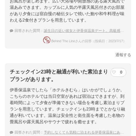
お風呂が楽しめます。広い大浴場や開放感のある露天風呂で
湯あみできます。カップルに人気の半露天風呂付きのお部屋
があり夕食には宿自慢の秘伝タレで焼いた鮑や和牛料理が味
わえる2食付きプランを用意しています。
回答された質問：
誕生日の近い彼女と伊香保温泉デート。高級感ある露天風呂付客室のある宿は？
Behind The Lineさんの回答（投稿日：2023/7/17）
通報する
チェックイン23時と融通が利いた素泊まり
0
プランがあります。
伊香保温泉でしたら「ホテルきむら」はいかがでしょうか。
こちらのホテルでは当日空室があれば宿泊はできますが、到
着時間によって夕食が準備できない場合を考慮し素泊まりプ
ランを用意しています。チェックインも23時までとかなり融
通が利いています。温泉は安全性と衛生面を考慮した名物の
畳風呂や露天風呂やサウナで疲れを癒せます。
回答された質問：
予約しなくても気軽に泊まれる伊香保温泉にある宿