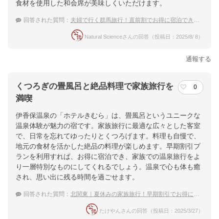
食材を使用した和会席が美味しくいただけます。
回答された質問：
夫婦で行く群馬旅行！直前割でお得に宿泊できる宿のおすすめは？
Natural Scienceさんの回答（投稿日：2025/8/ 8）
通報する
くつろぎの畳風呂と絶品料理で家族旅行を
0
満喫
伊香保温泉の「ホテルきむら」は、畳風呂というユニークな
温泉体験が魅力の宿です。家族旅行に最適な広々とした客室
で、日常を忘れてゆったりとくつろげます。料理も自慢で、
地元の食材を活かした絶品の料理が楽しめます。早期割引プ
ランを利用すれば、お得に宿泊でき、家族での温泉旅行をよ
り一層特別なものにしてくれるでしょう。温泉で心も体も癒
され、思い出に残る時間を過ごせます。
回答された質問：
北関東｜夏休みの家族旅行！早期割引でお得に泊まれる宿のおすすめは？
たけやんさんの回答（投稿日：2025/3/27）