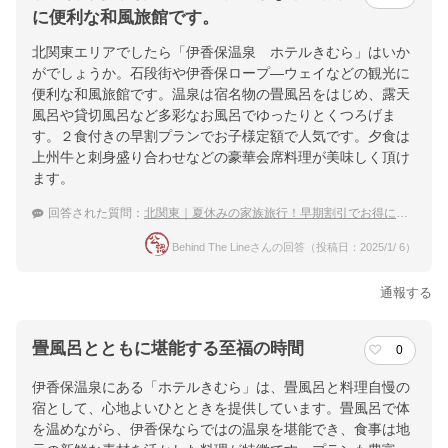
に便利な和風旅館です。
北関東エリアでしたら「伊香保温泉 ホテルきむら」はいか
がでしょうか。石段街や伊香保ロープ―ウェイなどの観光に
便利な和風旅館です。温泉は宿名物の畳風呂をはじめ、露天
風呂や貸切風呂など多彩なお風呂でゆったりとくつろげま
す。２食付きの早割プランでお子様定額で人気です。夕食は
上州牛と刺身盛り合わせなどの豪華会席料理が美味しく頂け
ます。
回答された質問：
北関東｜夏休みの家族旅行！早期割引でお得に泊まれる宿のおすすめは？
Behind The Lineさんの回答（投稿日：2025/1/ 6）
通報する
畳風呂とともに堪能する至福の時間
0
伊香保温泉にある「ホテルきむら」は、畳風呂と料理自慢の
宿として、心地よいひとときを提供しています。畳風呂で体
を温めながら、伊香保ならではの温泉を堪能でき、食事は地