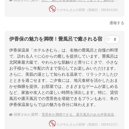
回答された質問：
夫と一緒に伊香保温泉へ行く予定です。鍋料理が食べられる宿はありますか？
たけやんさんの回答（投稿日：2024/11/18）
通報する
伊香保の魅力を満喫！畳風呂で癒される宿
0
伊香保温泉「ホテルきむら」は、名物の畳風呂と自慢の料理
で、訪れる人々に心からの癒しを提供しています。畳風呂は
北関東最大級で、やわらかな肌触りと滑りにくさで、小さな
お子様からご年配の方まで安心してお楽しみいただけます。
さらに、美肌の湯として知られる温泉で、リラックスしたひ
とときを過ごせます。ご夕食には、地元食材を活かしたおま
かせ御膳を提供。お部屋では、さまざまなゲームが楽しめる
など、家族や友人との楽しい時間を演出します。特に、貸切
風呂や露天風呂での雪景色を堪能できるプランもあり、冬の
伊香保温泉ならではの魅力を存分に味わえます。
回答された質問：
雪景色を満喫できる、露天風呂のある伊香保温泉の宿は？
たけやんさんの回答（投稿日：2024/11/17）