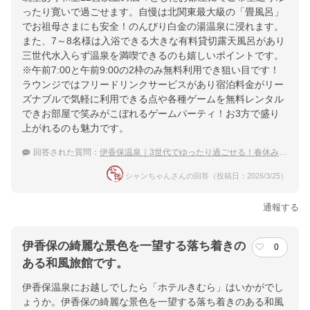
ったり寛いで過ごせます。自慢は北関東最大級の「畳風呂」
でお祖母さまにも安全！のんびり白金の湯温泉に浸れます。
また、7～8名様は入浴できる大きな有料貸切露天風呂があり
三世代水入らず温泉を満喫できるのも嬉しいポイントです。
※午前7:00と午前9:00の2枠のみ無料利用でき狙い目です！
ラウンジではフリードリンクサービスがあり宿泊料金がリー
ズナブルで気軽に利用できる点や各種ゲームを無料レンタル
できお部屋で笑みがこぼれるゲームパーティ！お3方で盛り
上がれるのも魅力です。
回答された質問：
伊香保温泉｜3世代でゆったり過ごせる！春休みにおすすめな宿は？
シャンちゃんさんの回答（投稿日：2026/3/25）
通報する
伊香保の綺麗な景色を一望する落ち着きの
0
ある和風旅館です。
伊香保温泉にお越しでしたら「ホテルきむら」はいかがでし
ょうか。伊香保の綺麗な景色を一望する落ち着きのある和風