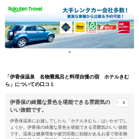
食事場所
朝食
部屋、レストラン
夕食
部屋、レストラン
チェックイン・チェックアウト時間
>
チェックイン
15:00(最終チェックイン：19:00)
チェックアウ
10:00
「伊香保温泉 名物畳風呂と料理自慢の宿 ホテルきむ
ト
ら」についての口コミ
交通アクセス
伊香保の綺麗な景色を堪能できる雰囲気の
0
ＪＲ渋川駅→路線バス（30分）→伊香保バスターミナル下車、ま
いい旅館です。
たはタクシー（15分）／関越自動車道・渋川伊香保ＩＣ～20分
伊香保温泉にお越しでしたら「ホテルきむら」はいかがでし
ょうか。伊香保の綺麗な景色を堪能できる雰囲気のいい旅館
提供：楽天トラベル
です。温泉は健康増進や疲労回復に効能があるお湯で宿名物