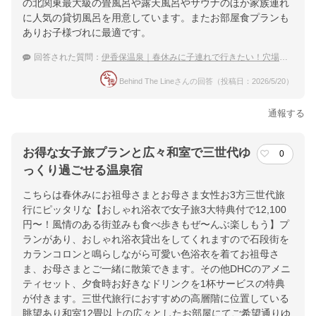
楽天トラベルで
の北関東最大級の畳風呂や露天風呂やサウナのほか家族連れ
ホテル詳細を詳しく見る
に人気の貸切風呂を用意しています。またお部屋食プランも
ありお子様づれに最適です。
回答された質問：
伊香保温泉｜春休みに子連れで行きたい！穴場な宿のおすすめは？
Behind The Lineさんの回答（投稿日：2026/5/20）
通報する
お得な女子旅プランと広々和室で三世代ゆ
0
っくり過ごせる温泉宿
こちらは春休みにお祖母さまとお母さま女性お3方三世代旅
行にピッタリな【おしゃれ浴衣で女子旅3大特典付で12,100
円〜！風情のある街並みも食べ歩きもぜ〜んぶ楽しもう】プ
ランがあり、おしゃれ浴衣貸出をしてくれますので石段街を
カランコロンと鳴らしながら可愛い色浴衣を着てお祖母さ
ま、お母さまとご一緒に散策できます。その他DHCのアメニ
ティセット、夕食時お好きなドリンクを1杯サービスの特典
が付きます。三世代旅行におすすめの高層階に位置している
眺望あり和室12畳以上の広々としたお部屋にてご希望通りゆ