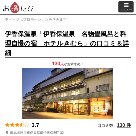
メニュー
本ページはプロモーションを含みます
伊香保温泉「伊香保温泉 名物畳風呂と料
理自慢の宿 ホテルきむら」の口コミ＆詳
細
130
人
が
おすすめ！
3.7
130 件
口コミ数 :
群馬県渋川市伊香保町伊香保557-32