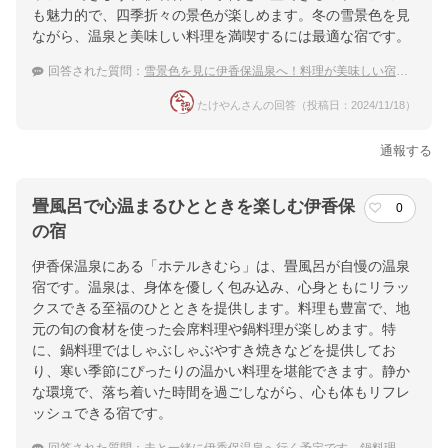
も魅力的で、四季折々の景色が楽しめます。冬の雪景色を見
ながら、温泉と美味しい料理を満喫するには最適な宿です。
回答された質問：
雪景色を見に伊香保温泉へ！料理が美味しい宿はある？
たけやんさんの回答（投稿日：2024/11/18）
通報する
畳風呂で心温まるひとときを楽しむ伊香保
0
の宿
伊香保温泉にある「ホテルきむら」は、畳風呂が自慢の温泉
宿です。温泉は、身体を優しく包み込み、心身ともにリラッ
クスできる至福のひとときを提供します。料理も豊富で、地
元の旬の食材を使った会席料理や鍋料理が楽しめます。特
に、鍋料理ではしゃぶしゃぶやすき焼きなどを提供してお
り、寒い季節にぴったりの温かい料理を堪能できます。静か
な環境で、落ち着いた時間を過ごしながら、心も体もリフレ
ッシュできる宿です。