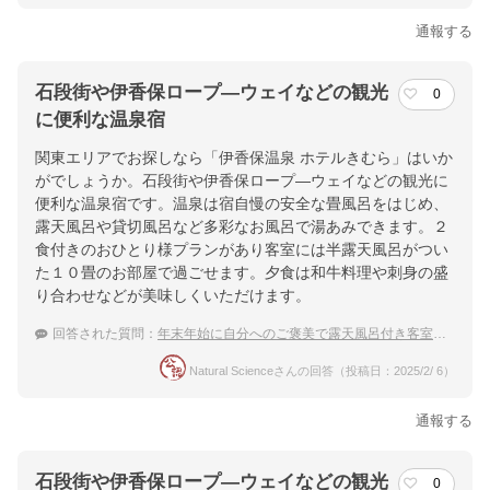
通報する
石段街や伊香保ロープ―ウェイなどの観光
0
に便利な温泉宿
関東エリアでお探しなら「伊香保温泉 ホテルきむら」はいか
がでしょうか。石段街や伊香保ロープ―ウェイなどの観光に
便利な温泉宿です。温泉は宿自慢の安全な畳風呂をはじめ、
露天風呂や貸切風呂など多彩なお風呂で湯あみできます。２
食付きのおひとり様プランがあり客室には半露天風呂がつい
た１０畳のお部屋で過ごせます。夕食は和牛料理や刺身の盛
り合わせなどが美味しくいただけます。
回答された質問：
年末年始に自分へのご褒美で露天風呂付き客室に一人で泊まりたい
Natural Scienceさんの回答（投稿日：2025/2/ 6）
通報する
石段街や伊香保ロープ―ウェイなどの観光
0