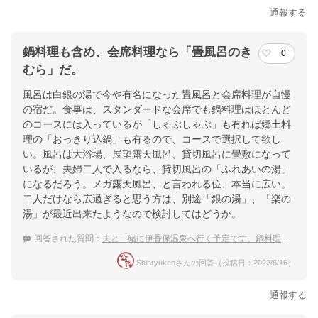
通報する
鍋料理も含め、会席料理なら「畳風呂のき
0
むら」だ。
風呂は白銀の湯で今や有名になった畳風呂と会席料理が自慢
の宿だ。食事は、スタンダードな会席でも鍋料理はほとんど
のコースには入っているが「しゃぶしゃぶ」も有れば郷土料
理の「おっきり込鍋」も有るので、コースで選択して欲し
い。風呂は大浴場、展望露天風呂、貸切風呂に畳敷になって
いるが、夫婦二人で入るなら、貸切風呂の「ふれあいの湯」
になるだろう。メガ露天風呂、と言われる位、本当に広い。
二人だけなら広過ぎると思う方は、別途「銀の湯」、「楽の
湯」が最近出来たようなので検討してはどうか。
回答された質問：
夫と一緒に伊香保温泉へ行く予定です。鍋料理が食べられる宿はありますか？
Shinryukenさんの回答（投稿日：2022/6/16）
通報する