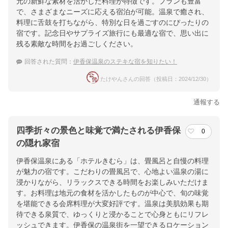
元の新鮮な素材を活かした料理が特徴です。プランも豊富
で、さまざまなニーズに応える宿泊が可能。温泉で癒され、
料理に舌鼓を打ちながら、特別な日を過ごすのにぴったりの
宿です。記念日やサプライズ旅行にも最適な宿で、思い出に
残る素敵な時間をお過ごしください。
回答された質問：
伊香保温泉のステキな宿を知りたい！
たけやんさんの回答（投稿日：2024/12/30）
通報する
四季折々の景色と味覚で満たされる伊香保
0
の隠れ家宿
伊香保温泉にある「ホテルきむら」は、畳風呂と自慢の料理
が魅力の宿です。こだわりの畳風呂で、心地よい温泉の湯に
浸かりながら、リラックスできる時間をお楽しみいただけま
す。お料理は地元の食材を活かしたものが中心で、旬の味覚
を堪能できる会席料理が大変好評です。温泉は美肌効果も期
待できる泉質で、ゆっくりと浸かることで心身ともにリフレ
ッシュできます。伊香保の温泉街を一望できるロケーション