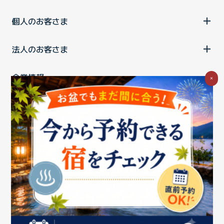
個人のお客さま
法人のお客さま
企業情報
×
ご利用中の方
お問い合わせ
消費税の表示
ウェブアクセシビリティの取り組み
個人情報保護ポリシー
プライバシーポータル
Cookieポリシー
特定商取引法に基づく表記
情報セキュリティ基本方針
商標について
BIGLOBEトップ