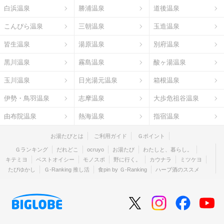
白浜温泉
勝浦温泉
道後温泉
こんぴら温泉
三朝温泉
玉造温泉
皆生温泉
湯原温泉
別府温泉
黒川温泉
霧島温泉
酸ヶ湯温泉
玉川温泉
日光湯元温泉
箱根温泉
伊勢・鳥羽温泉
志摩温泉
大歩危祖谷温泉
由布院温泉
熱海温泉
指宿温泉
お湯たびとは
ご利用ガイド
Ｇポイント
Ｇランキング
だれどこ
ocruyo
お湯たび
わたしと、暮らし。
キテミヨ
ベストオイシー
モノスポ
野に行く。
カウナラ
ミツケヨ
たびゆかし
Ｇ-Ranking 推し活
食pin by Ｇ-Ranking
ハーブ酒のススメ