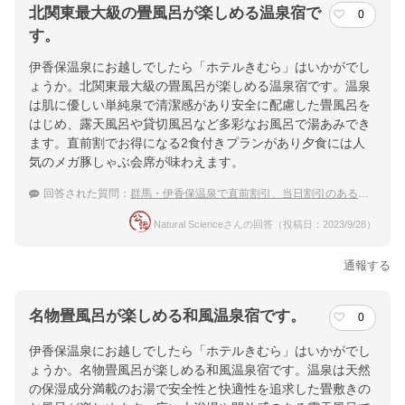
北関東最大級の畳風呂が楽しめる温泉宿で
0
す。
伊香保温泉にお越しでしたら「ホテルきむら」はいかがでし
ょうか。北関東最大級の畳風呂が楽しめる温泉宿です。温泉
は肌に優しい単純泉で清潔感があり安全に配慮した畳風呂を
はじめ、露天風呂や貸切風呂など多彩なお風呂で湯あみでき
ます。直前割でお得になる2食付きプランがあり夕食には人
気のメガ豚しゃぶ会席が味わえます。
回答された質問：
群馬・伊香保温泉で直前割引、当日割引のあるおすすめ温泉宿
Natural Scienceさんの回答（投稿日：2023/9/28）
通報する
名物畳風呂が楽しめる和風温泉宿です。
0
伊香保温泉にお越しでしたら「ホテルきむら」はいかがでし
ょうか。名物畳風呂が楽しめる和風温泉宿です。温泉は天然
の保湿成分満載のお湯で安全性と快適性を追求した畳敷きの