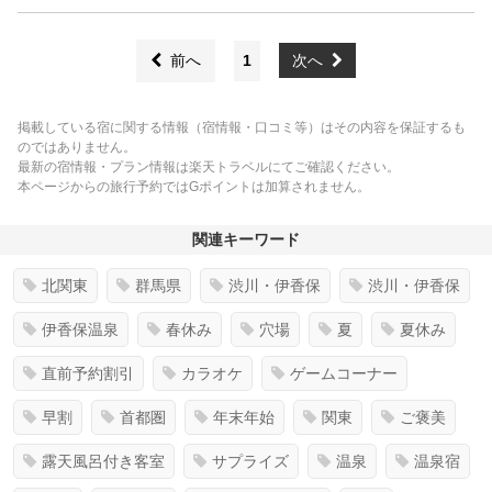
前へ
1
次へ
掲載している宿に関する情報（宿情報・口コミ等）はその内容を保証するも
のではありません。
最新の宿情報・プラン情報は楽天トラベルにてご確認ください。
本ページからの旅行予約ではGポイントは加算されません。
関連キーワード
北関東
群馬県
渋川・伊香保
渋川・伊香保
伊香保温泉
春休み
穴場
夏
夏休み
直前予約割引
カラオケ
ゲームコーナー
早割
首都圏
年末年始
関東
ご褒美
露天風呂付き客室
サプライズ
温泉
温泉宿