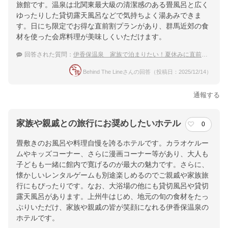
旅館です。温泉は北関東最大級の清潔感のある畳風呂と広く
ゆったりした貸切露天風呂などで気持ちよく湯あみできま
す。日にち限定でお得な直前割プランがあり、群馬近郊の食
材を使った会席料理が美味しくいただけます。
回答された質問：
伊香保温泉 家族で泊まりたい！夏休みに直前割が使えるおすすめ温泉宿
Behind The Lineさんの回答（投稿日：2025/12/14）
通報する
家族や親戚との旅行にお奨めしたいホテル
0
畳敷きのお風呂や料理自慢を誇るホテルです。カラオケルー
ムやキッズコーナー、さらに漫画コーナー等があり、大人も
子どもも一緒に館内で寛げるのが最大の魅力です。さらに、
懐かしいレンタルゲームも別途楽しめるのでご親戚や家族旅
行にもぴったりです。なお、大浴場の他にも貸切風呂や貸切
露天風呂があります。上州牛はじめ、地元の旬の食材をたっ
ぷりいただけ、家族や親戚の皆が笑顔になれる伊香保温泉の
ホテルです。