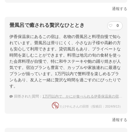
通報する
畳風呂で癒される贅沢なひととき
0
伊香保温泉にあるこの宿は、名物の畳風呂と料理自慢で知ら
れています。畳風呂は滑りにくく、小さなお子様や高齢の方
も安心して利用できます。貸切風呂もあり、プライベートな
時間を楽しむことができます。料理は地元の旬の食材を使っ
た会席料理が自慢で、特に和牛ステーキや鮑の踊り焼きが人
気です。宿泊プランも豊富で、カップルや家族連れに最適な
プランが揃っています。1万円以内で蟹料理を楽しめるプラ
ンもあり、友人と一緒に贅沢な時間を過ごすのにぴったりで
す。
回答された質問：
1万円以内で、かにが食べられる伊香保温泉の宿はありませんか？
たけやんさんの回答（投稿日：2024/9/13）
通報する