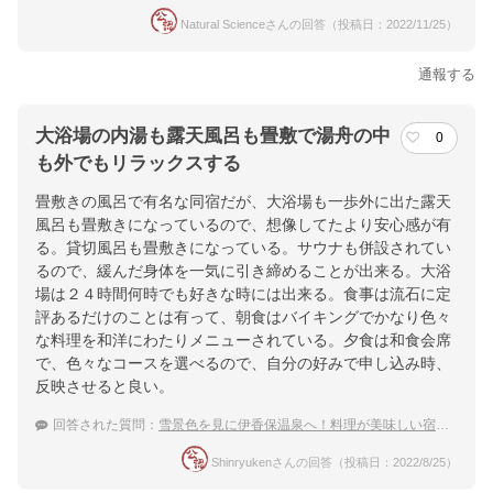
Natural Scienceさんの回答（投稿日：2022/11/25）
通報する
大浴場の内湯も露天風呂も畳敷で湯舟の中
0
も外でもリラックスする
畳敷きの風呂で有名な同宿だが、大浴場も一歩外に出た露天
風呂も畳敷きになっているので、想像してたより安心感が有
る。貸切風呂も畳敷きになっている。サウナも併設されてい
るので、緩んだ身体を一気に引き締めることが出来る。大浴
場は２４時間何時でも好きな時には出来る。食事は流石に定
評あるだけのことは有って、朝食はバイキングでかなり色々
な料理を和洋にわたりメニューされている。夕食は和食会席
で、色々なコースを選べるので、自分の好みで申し込み時、
反映させると良い。
回答された質問：
雪景色を見に伊香保温泉へ！料理が美味しい宿はある？
Shinryukenさんの回答（投稿日：2022/8/25）