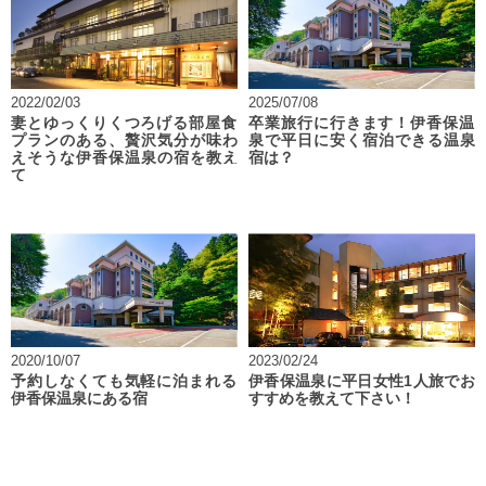
2022/02/03
2025/07/08
妻とゆっくりくつろげる部屋食
卒業旅行に行きます！伊香保温
プランのある、贅沢気分が味わ
泉で平日に安く宿泊できる温泉
えそうな伊香保温泉の宿を教え
宿は？
て
2020/10/07
2023/02/24
予約しなくても気軽に泊まれる
伊香保温泉に平日女性1人旅でお
伊香保温泉にある宿
すすめを教えて下さい！