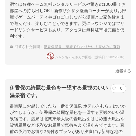
宿では各種ゲーム無料レンタルサービスや驚きの1000冊！お
部屋への持ち出しOK！新作ザクザク漫画コーナーがありお部
屋でゲームパーティやゴロゴロしながら漫画とご家族皆さま
で遊んだり、楽しむことができます。更にラウンジではフリ
ードリンクサービスもあり、アクセスは無料駐車場完備と便
利です。
回答された質問：
伊香保温泉 家族で泊まりたい！夏休みに直前割が使えるおすすめ温泉宿
シャンちゃんさんの回答（投稿日：2025/8/16）
通報する
伊香保の綺麗な景色を一望する景観のいい
0
温泉宿です。
群馬県にお越しでしたら「伊香保温泉 ホテルきむら」はいか
がでしょうか。伊香保の綺麗な景色を一望する景観のいい温
泉宿です。温泉は北関東最大級の畳風呂をはじめ露天風呂や
貸切風呂など多彩なお風呂で気持ちよく湯あみできます。直
前の予約でお得な2食付きプランがあり夕食には新鮮な地の