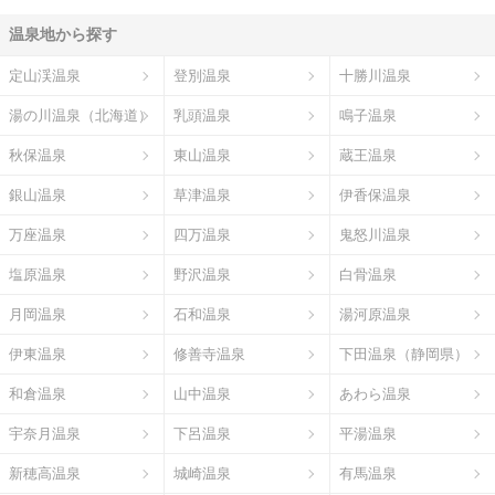
温泉地から探す
定山渓温泉
登別温泉
十勝川温泉
湯の川温泉（北海道）
乳頭温泉
鳴子温泉
秋保温泉
東山温泉
蔵王温泉
銀山温泉
草津温泉
伊香保温泉
万座温泉
四万温泉
鬼怒川温泉
塩原温泉
野沢温泉
白骨温泉
月岡温泉
石和温泉
湯河原温泉
伊東温泉
修善寺温泉
下田温泉（静岡県）
和倉温泉
山中温泉
あわら温泉
宇奈月温泉
下呂温泉
平湯温泉
新穂高温泉
城崎温泉
有馬温泉