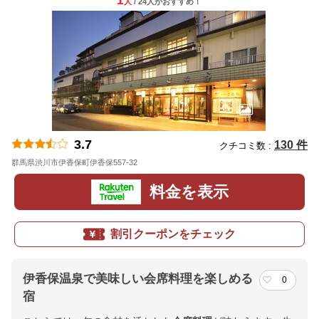
1
人
/ 24人
が
おすすめ！
3.7
130 件
クチコミ数 :
群馬県渋川市伊香保町伊香保557-32
地図
料金を表示
割引クーポンをチェック
伊香保温泉で美味しい会席料理を楽しめる
0
宿