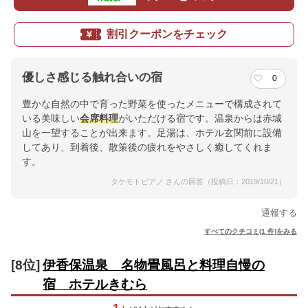
割引クーポンをチェック
優しさ感じる触れ合いの宿
0
豊かな自然の中で育った野菜を使ったメニューで構成されて
いる美味しい
会席料理
がいただける宿です。温泉からは赤城
山を一望することが出来ます。足湯は、ホテル玄関前に設備
してあり、到着後、散策後の疲れをやさしく癒してくれま
す。
タケモトピアノ さんの回答（投稿日：2019/10/21）
通報する
すべてのクチコミ(1 件)をみる
[8位]
伊香保温泉 名物畳風呂と料理自慢の
宿 ホテルきむら