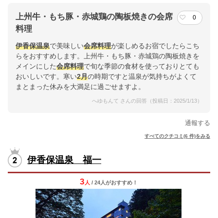
上州牛・もち豚・赤城鶏の陶板焼きの会席
0
料理
伊香保温泉
で美味しい
会席料理
が楽しめるお宿でしたらこち
らをおすすめします。上州牛・もち豚・赤城鶏の陶板焼きを
メインにした
会席料理
で旬な季節の食材を使っておりとても
おいしいです。寒い
2月
の時期ですと温泉が気持ちがよくて
まとまった休みを大満足に過ごせますよ。
へゆもんて さんの回答（投稿日：2025/1/13）
通報する
すべてのクチコミ(6 件)をみる
伊香保温泉 福一
3
人
/ 24人
が
おすすめ！