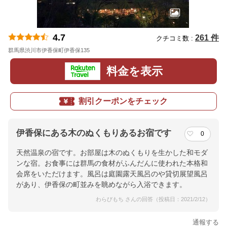
4.7
261 件
クチコミ数 :
群馬県渋川市伊香保町伊香保135
地図
料金を表示
割引クーポンをチェック
伊香保にある木のぬくもりあるお宿です
0
天然温泉の宿です。お部屋は木のぬくもりを生かした和モダ
ンな宿。お食事には群馬の食材がふんだんに使われた本格和
会席をいただけます。風呂は庭園露天風呂のや貸切展望風呂
があり、伊香保の町並みを眺めながら入浴できます。
わらびもち さんの回答（投稿日：2021/2/12）
通報する