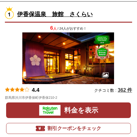
伊香保温泉 旅館 さくらい
6
人
/ 24人
が
おすすめ！
4.4
362 件
クチコミ数 :
群馬県渋川市伊香保町伊香保210-2
地図
料金を表示
割引クーポンをチェック