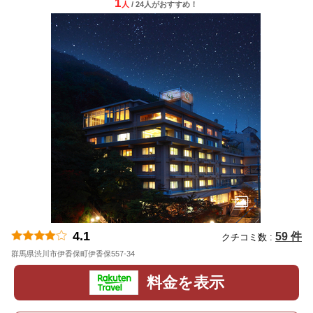
1
人
/ 24人
が
おすすめ！
4.1
59 件
クチコミ数 :
群馬県渋川市伊香保町伊香保557-34
地図
料金を表示