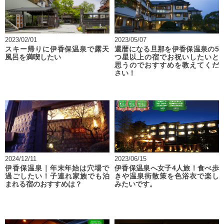
2023/02/01
2023/05/07
スキー帰りに伊香保温泉で露天
還暦になる旦那を伊香保温泉の5
風呂を満喫したい
つ星以上の宿でお祝いしたいと
思うのでおすすめを教えてくだ
さい！
2024/12/11
2023/06/15
伊香保温泉｜年末年始は穴場で
伊香保温泉へ女子4人旅！食べ歩
過ごしたい！子連れ家族でも泊
きや温泉街散策を色浴衣で楽し
まれる宿のおすすめは？
みたいです。