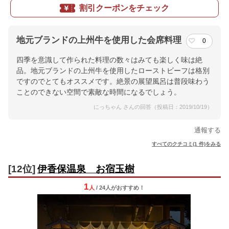
割引クーポンをチェック
地元ブランドの上州牛を使用した会席料理
0
四季を意識して作られた料理の数々はみても楽しく味は絶
品。地元ブランドの上州牛を使用したローストビーフは格別
ですのでとてもオススメです。絶景の展望風呂は普段味わう
ことのできない空間で素敵な時間になるでしょう。
にっちゃん さんの回答（投稿日：2019/10/19）
通報する
すべてのクチコミ(1 件)をみる
[12位]
伊香保温泉 お宿玉樹
1
人
/ 24人
が
おすすめ！