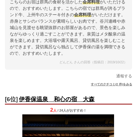
こちらのお宿は群馬の食材を活かした
会席料理
がいただける
ので、おすすめいたします。こちらの宿では群馬が誇るブラ
ンド牛、上州牛のステーキ付きの
会席料理
がいただけます。
赤身とサシのバランスが素晴らしいお肉です。谷川連峰や赤
城山を見渡せる眺望抜群のお部屋があるので、景色を楽しみ
ながらゆっくり過ごすことができます。泉質はメタ酸泉の温
泉を楽しめます。大浴場や露天風呂、貸切風呂を楽しむこと
ができます。貸切風呂なら独占して伊香保の湯を満喫できる
ので、おすすめいたします。
どんどん さんの回答（投稿日：2019/10/22）
通報する
すべてのクチコミ(2 件)をみる
[6位]
伊香保温泉 和心の宿 大森
2
人
/ 24人
が
おすすめ！