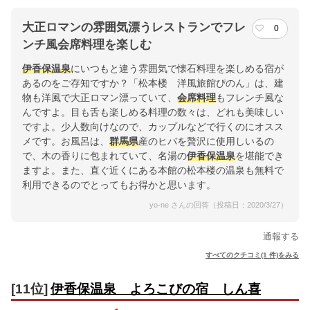
大正ロマンの雰囲気漂うレストランでフレ
0
ンチ風会席料理を楽しむ
伊香保温泉
にいつもと違う雰囲気で懐石料理を楽しめる宿が
あるのをご存知ですか？「松本楼 洋風旅館ぴのん」は、建
物も洋風で大正ロマン漂っていて、
会席料理
もフレンチ風な
んですよ。目も舌も楽しめる料理の数々は、どれも美味しい
ですよ。少人数向けなので、カップルなどで行くのにオスス
メです。お風呂は、
群馬県
産のヒバを贅沢に使用しいるの
で、木の香りに包まれていて、名湯の
伊香保温泉
を堪能でき
ますよ。また、直ぐ近くにある本館の松本楼の温泉も無料で
利用できるのでとってもお得かと思います。
yo-ne さんの回答（投稿日：2020/3/27）
通報する
すべてのクチコミ(1 件)をみる
[11位]
伊香保温泉 よろこびの宿 しん喜