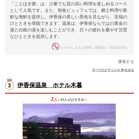
「ことほぎ膳」は、少量でも質の高い料理を楽しめるコース
として人気です。また、朝食ビュッフェでは、郷土料理や新
鮮な海鮮を提供し、伊香保の美しい景色を見ながら、至福の
ひとときを堪能できます。温泉は、伊香保ならではの黄金の
湯と白銀の湯を楽しむことができ、日々の疲れを癒やす完璧
なひとときを提供します。
たけやん さんの回答（投稿日：2024/11/18）
通報する
すべてのクチコミ(3 件)をみる
伊香保温泉 ホテル木暮
2
人
/ 24人
が
おすすめ！