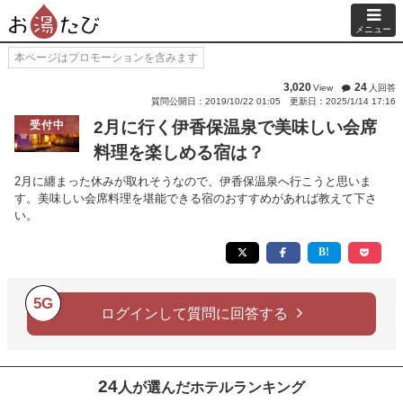
メニュー
本ページはプロモーションを含みます
3,020
24
View
人回答
質問公開日：2019/10/22 01:05
更新日：2025/1/14 17:16
2月に行く伊香保温泉で美味しい会席
受付中
料理を楽しめる宿は？
2月に纏まった休みが取れそうなので、伊香保温泉へ行こうと思いま
す。美味しい会席料理を堪能できる宿のおすすめがあれば教えて下さ
い。
5G
ログインして質問に回答する
24
人が選んだホテルランキング