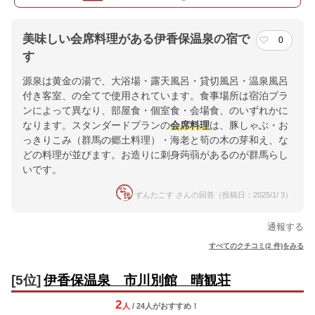
美味しい会席料理がある伊香保温泉の宿で
0
す
源泉は黄金の湯で、大浴場・露天風呂・貸切風呂・温泉風呂
付き客室、の全てで使用されています。食事場所は宿泊プラ
ンによって異なり、部屋食・個室食・会場食、のいずれかに
なります。スタンダードプランの
会席料理
は、豚しゃぶ・お
っきりこみ（群馬の郷土料理）・海老と筍の木の芽和え、な
どの料理が並びます。お造りに刺身蒟蒻があるのが群馬らし
いです。
ずんたこす さんの回答（投稿日：2025/1/ 3）
通報する
すべてのクチコミ(2 件)をみる
[5位]
伊香保温泉 市川別館 晴観荘
2
人
/ 24人
が
おすすめ！