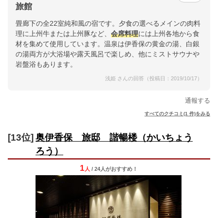
旅館
畳廊下の全22室純和風の宿です。夕食の選べるメインの肉料
理に上州牛または上州豚など、
会席料理
には上州各地から食
材を集めて使用しています。温泉は伊香保の黄金の湯、白銀
の湯両方が大浴場や露天風呂で楽しめ、他にミストサウナや
岩盤浴もあります。
浅姫 さんの回答（投稿日：2019/10/17）
通報する
すべてのクチコミ(1 件)をみる
[13位]
奥伊香保 旅邸 諧暢楼（かいちょう
ろう）
1
人
/ 24人
が
おすすめ！