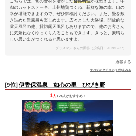
こちらでは、旬の食材を活かした
会席料理
が味わえます。牛
肉のカットステーキ、上州地鶏つくね、新鮮な海の幸、山の
幸が堪能できますので、ぜひ御検討ください。また、畳を敷
き詰めた畳風呂も楽しめます。広々とした大浴場、開放的な
露天風呂の他、貸切露天風呂もありますので、他のお客さん
に気兼ねなくゆっくり入ることもできます。きっと、素晴ら
しい思い出がつくれると思いますよ。
グラスマン さんの回答（投稿日：2019/12/27）
通報する
すべてのクチコミ(1 件)をみる
[9位]
伊香保温泉 如心の里 ひびき野
1
人
/ 24人
が
おすすめ！