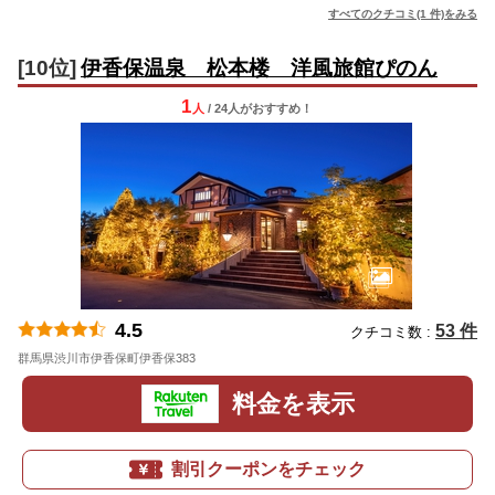
すべてのクチコミ(1 件)をみる
[10位]
伊香保温泉 松本楼 洋風旅館ぴのん
1
人
/ 24人
が
おすすめ！
4.5
53 件
クチコミ数 :
群馬県渋川市伊香保町伊香保383
地図
料金を表示
割引クーポンをチェック