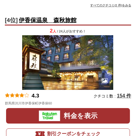
すべてのクチコミ(2 件)をみる
[4位]
伊香保温泉 森秋旅館
2
人
/ 24人
が
おすすめ！
4.3
154 件
クチコミ数 :
群馬県渋川市伊香保町伊香保60
地図
料金を表示
割引クーポンをチェック