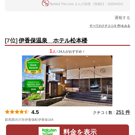
Behind The Line さんの回答（投稿日：2020/4/24）
通報する
すべてのクチコミ(2 件)をみる
[7位]
伊香保温泉 ホテル松本楼
1
人
/ 24人
が
おすすめ！
4.5
251 件
クチコミ数 :
群馬県渋川市伊香保町伊香保164
地図
料金を表示