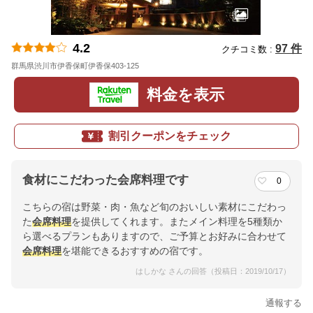
4.2
97 件
クチコミ数 :
群馬県渋川市伊香保町伊香保403-125
地図
料金を表示
割引クーポンをチェック
食材にこだわった会席料理です
0
こちらの宿は野菜・肉・魚など旬のおいしい素材にこだわっ
た
会席料理
を提供してくれます。またメイン料理を5種類か
ら選べるプランもありますので、ご予算とお好みに合わせて
会席料理
を堪能できるおすすめの宿です。
はしかな さんの回答（投稿日：2019/10/17）
通報する