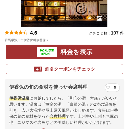
4.6
107 件
クチコミ数 :
群馬県渋川市伊香保町伊香保58
地図
料金を表示
割引クーポンをチェック
伊香保の旬の食材を使った会席料理
0
伊香保温泉
にお越しでしたら、「和心の宿 大森」がいいと
思います。温泉は「黄金の湯」「白銀の湯」の2本の温泉を
引き、広い大浴場や屋上露天風呂が楽しめます。食事は伊香
保の旬の食材を使った
会席料理
です。上州牛や上州もち豚の
他、ニジマスや岩魚などの美味しい料理がいただけます。