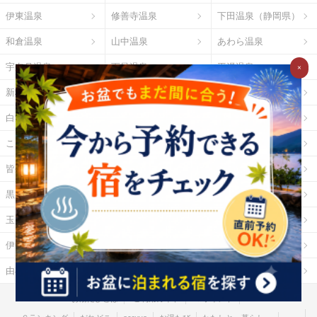
伊東温泉
修善寺温泉
下田温泉（静岡県）
和倉温泉
山中温泉
あわら温泉
宇奈月温泉
下呂温泉
平湯温泉
×
新穂高温泉
城崎温泉
有馬温泉
白浜温泉
勝浦温泉
道後温泉
こんぴら温泉
三朝温泉
玉造温泉
皆生温泉
湯原温泉
別府温泉
黒川温泉
霧島温泉
酸ヶ湯温泉
玉川温泉
日光湯元温泉
箱根温泉
伊勢・鳥羽温泉
志摩温泉
大歩危祖谷温泉
由布院温泉
熱海温泉
指宿温泉
お湯たびとは
ご利用ガイド
Ｇポイント