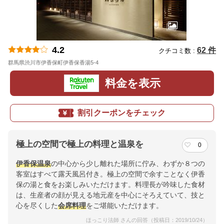
4.2
62 件
クチコミ数 :
群馬県渋川市伊香保町伊香保香湯5-4
地図
料金を表示
割引クーポンをチェック
極上の空間で極上の料理と温泉を
0
伊香保温泉
の中心から少し離れた場所に佇み、わずか８つの
客室はすべて露天風呂付き。極上の空間で余すことなく伊香
保の湯と食をお楽しみいただけます。料理長が吟味した食材
は、生産者の顔が見える地元産を中心にそろえていて、技と
心を尽くした
会席料理
をご堪能いただけます。
ほっこり法師 さんの回答（投稿日：2019/10/24）