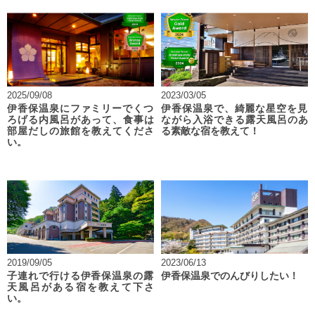
2025/09/08
2023/03/05
伊香保温泉にファミリーでくつ
伊香保温泉で、綺麗な星空を見
ろげる内風呂があって、食事は
ながら入浴できる露天風呂のあ
部屋だしの旅館を教えてくださ
る素敵な宿を教えて！
い。
2019/09/05
2023/06/13
子連れで行ける伊香保温泉の露
伊香保温泉でのんびりしたい！
天風呂がある宿を教えて下さ
い。