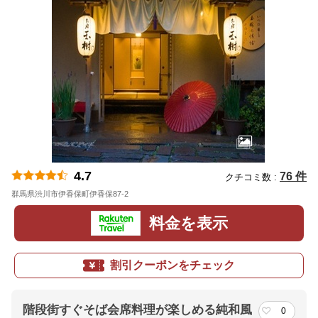
4.7
76 件
クチコミ数 :
群馬県渋川市伊香保町伊香保87-2
地図
料金を表示
割引クーポンをチェック
階段街すぐそば会席料理が楽しめる純和風
0