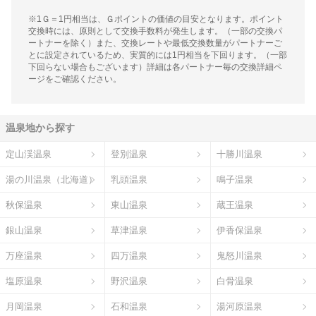
※1Ｇ＝1円相当は、Ｇポイントの価値の目安となります。ポイント
交換時には、原則として交換手数料が発生します。（一部の交換パ
ートナーを除く）また、交換レートや最低交換数量がパートナーご
とに設定されているため、実質的には1円相当を下回ります。（一部
下回らない場合もございます）詳細は各パートナー毎の交換詳細ペ
ージをご確認ください。
温泉地から探す
定山渓温泉
登別温泉
十勝川温泉
湯の川温泉（北海道）
乳頭温泉
鳴子温泉
秋保温泉
東山温泉
蔵王温泉
銀山温泉
草津温泉
伊香保温泉
万座温泉
四万温泉
鬼怒川温泉
塩原温泉
野沢温泉
白骨温泉
月岡温泉
石和温泉
湯河原温泉