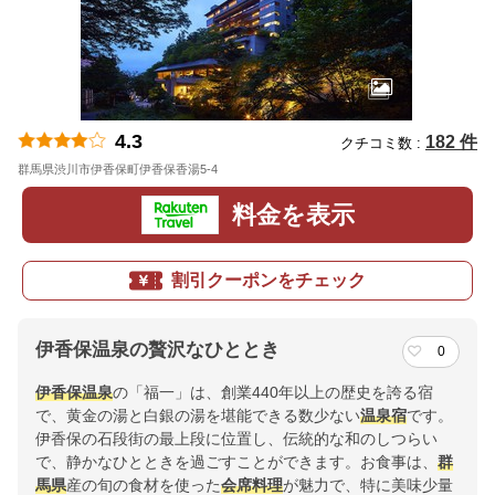
4.3
182 件
クチコミ数 :
群馬県渋川市伊香保町伊香保香湯5-4
地図
料金を表示
割引クーポンをチェック
伊香保温泉の贅沢なひととき
0
伊香保温泉
の「福一」は、創業440年以上の歴史を誇る宿
で、黄金の湯と白銀の湯を堪能できる数少ない
温泉宿
です。
伊香保の石段街の最上段に位置し、伝統的な和のしつらい
で、静かなひとときを過ごすことができます。お食事は、
群
馬県
産の旬の食材を使った
会席料理
が魅力で、特に美味少量