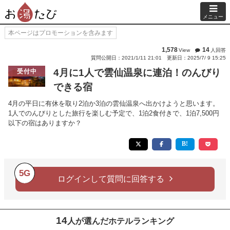
メニュー
本ページはプロモーションを含みます
1,578
14
View
人回答
質問公開日：2021/1/11 21:01
更新日：2025/7/ 9 15:25
4月に1人で雲仙温泉に連泊！のんびり
受付中
できる宿
4月の平日に有休を取り2泊か3泊の雲仙温泉へ出かけようと思います。
1人でのんびりとした旅行を楽しむ予定で、1泊2食付きで、1泊7,500円
以下の宿はありますか？
5G
ログインして質問に回答する
14
人が選んだホテルランキング