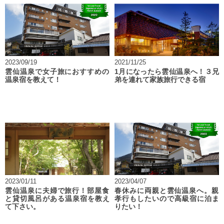
2023/09/19
2021/11/25
雲仙温泉で女子旅におすすめの
1月になったら雲仙温泉へ！３兄
温泉宿を教えて！
弟を連れて家族旅行できる宿
2023/01/11
2023/04/07
雲仙温泉に夫婦で旅行！部屋食
春休みに両親と雲仙温泉へ。親
と貸切風呂がある温泉宿を教え
孝行もしたいので高級宿に泊ま
て下さい。
りたい！