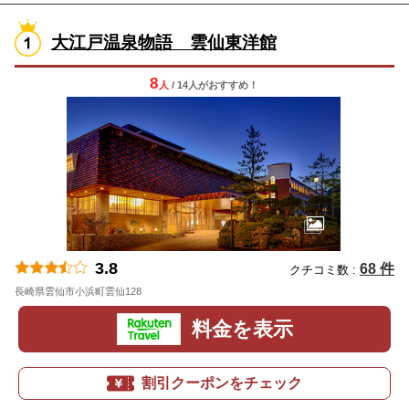
大江戸温泉物語 雲仙東洋館
8
人
/ 14人
が
おすすめ！
3.8
68 件
クチコミ数 :
長崎県雲仙市小浜町雲仙128
地図
料金を表示
割引クーポンをチェック