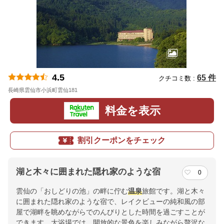
4.5
65 件
クチコミ数 :
長崎県雲仙市小浜町雲仙181
地図
料金を表示
割引クーポンをチェック
湖と木々に囲まれた隠れ家のような宿
0
雲仙の「おしどりの池」の畔に佇む
温泉
旅館です。湖と木々
に囲まれた隠れ家のような宿で、レイクビューの純和風の部
屋で湖畔を眺めながらでのんびりとした時間を過ごすことが
できます。大浴場では、開放的な景色を楽しみながら贅沢な