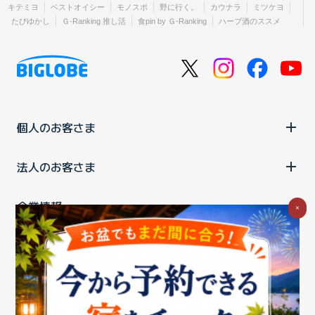
キテミヨ
ベストオイシー
モノスポ
野に行く。
カウナラ
ミツケヨ
たびゆかし
Ｇ-Ranking 推し活
食pin by Ｇ-Ranking
ハーブ酒のススメ
個人のお客さま
法人のお客さま
企業情報
×
ご利用中の方
お問い合わせ
消費税の表示
ウェブアクセシビリティの取り組み
個人情報保護ポリシー
プライバシーポータル
Cookieポリシー