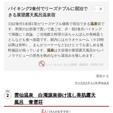
バイキング2食付でリーズナブルに宿泊で
0
きる展望露天風呂温泉宿
1泊2食付1名様1室がリーズナブル価格で宿泊できる
温泉
宿で
す。和室のお部屋で寛いで過ごせ、夕・朝2食共バイキング
で満腹に！勿論、ご当地郷土料理小浜ちゃんぽんや長崎皿う
どんなども食べ放題です。館内にはカラオケルーム（※19時
以降は有料）、まんがコーナーなどおひとりでも楽しめる無
料施設が揃っています。
温泉
は大浴場や展望露天風呂からパ
ノラマビューの景色を眺めながら湯浴みを愉しめます。
シャンちゃん さんの回答（投稿日：2025/7/ 8）
通報する
すべてのクチコミ(8 件)をみる
雲仙温泉 白濁源泉掛け流し美肌露天
風呂 青雲荘
2
人
/ 14人
が
おすすめ！