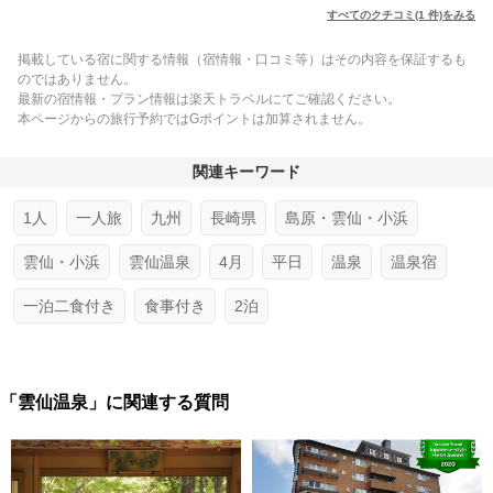
すべてのクチコミ(1 件)をみる
掲載している宿に関する情報（宿情報・口コミ等）はその内容を保証するも
のではありません。
最新の宿情報・プラン情報は楽天トラベルにてご確認ください。
本ページからの旅行予約ではGポイントは加算されません。
関連キーワード
1人
一人旅
九州
長崎県
島原・雲仙・小浜
雲仙・小浜
雲仙温泉
4月
平日
温泉
温泉宿
一泊二食付き
食事付き
2泊
「雲仙温泉」に関連する質問