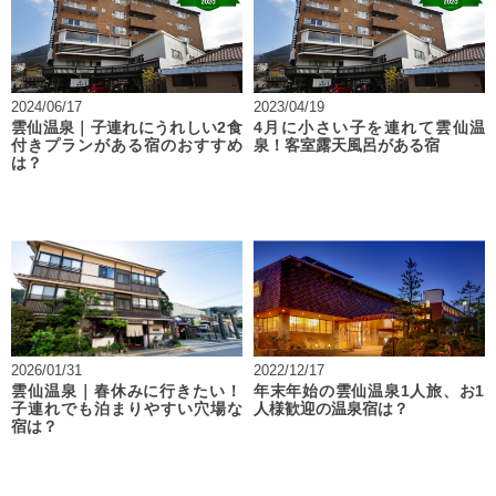
2024/06/17
2023/04/19
雲仙温泉｜子連れにうれしい2食
4月に小さい子を連れて雲仙温
付きプランがある宿のおすすめ
泉！客室露天風呂がある宿
は？
2026/01/31
2022/12/17
雲仙温泉｜春休みに行きたい！
年末年始の雲仙温泉1人旅、お1
子連れでも泊まりやすい穴場な
人様歓迎の温泉宿は？
宿は？