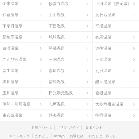
伊東温泉
修善寺温泉
下田温泉（静岡県）
和倉温泉
山中温泉
あわら温泉
宇奈月温泉
下呂温泉
平湯温泉
新穂高温泉
城崎温泉
有馬温泉
白浜温泉
勝浦温泉
道後温泉
こんぴら温泉
三朝温泉
玉造温泉
皆生温泉
湯原温泉
別府温泉
黒川温泉
霧島温泉
酸ヶ湯温泉
玉川温泉
日光湯元温泉
箱根温泉
伊勢・鳥羽温泉
志摩温泉
大歩危祖谷温泉
由布院温泉
熱海温泉
指宿温泉
お湯たびとは
ご利用ガイド
Ｇポイント
Ｇランキング
だれどこ
ocruyo
お湯たび
わたしと、暮らし。