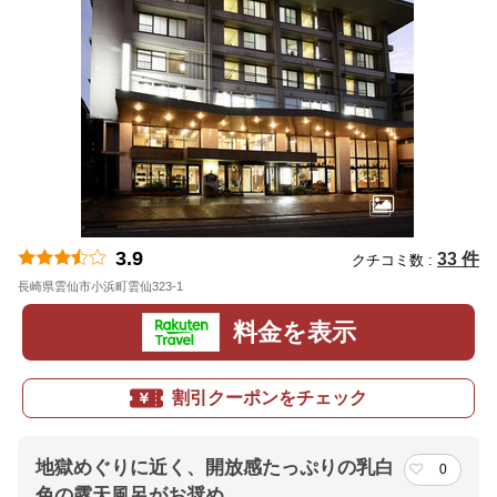
3.9
33 件
クチコミ数 :
長崎県雲仙市小浜町雲仙323-1
地図
料金を表示
割引クーポンをチェック
地獄めぐりに近く、開放感たっぷりの乳白
0
色の露天風呂がお奨め