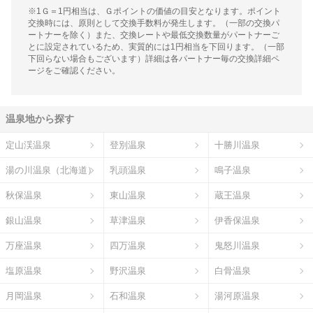
※1Ｇ＝1円相当は、Ｇポイントの価値の目安となります。ポイント
交換時には、原則として交換手数料が発生します。（一部の交換パ
ートナーを除く）また、交換レートや最低交換数量がパートナーご
とに設定されているため、実質的には1円相当を下回ります。（一部
下回らない場合もございます）詳細は各パートナー毎の交換詳細ペ
ージをご確認ください。
温泉地から探す
定山渓温泉
登別温泉
十勝川温泉
湯の川温泉（北海道）
乳頭温泉
鳴子温泉
秋保温泉
東山温泉
蔵王温泉
銀山温泉
草津温泉
伊香保温泉
万座温泉
四万温泉
鬼怒川温泉
塩原温泉
野沢温泉
白骨温泉
月岡温泉
石和温泉
湯河原温泉