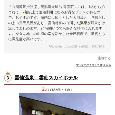
「白濁源泉掛け流し美肌露天風呂 青雲荘」には、1名から泊
まれて、
2泊
以上で連泊割引になるお得なプランがあるの
で、おすすめです。館内には広々とした大浴場と、見晴らし
のよい露天風呂があり、雲仙特有の白濁した
温泉
が源泉かけ
流しで楽しめます。24時間いつでも好きな時間に入れます
よ。夕食は地元の山海の幸を活かした会席料理で、量質とも
に満足度が高いです。
RRgypsies さんの回答（投稿日：2021/1/29）
通報する
すべてのクチコミ(2 件)をみる
雲仙温泉 雲仙スカイホテル
2
人
/ 14人
が
おすすめ！