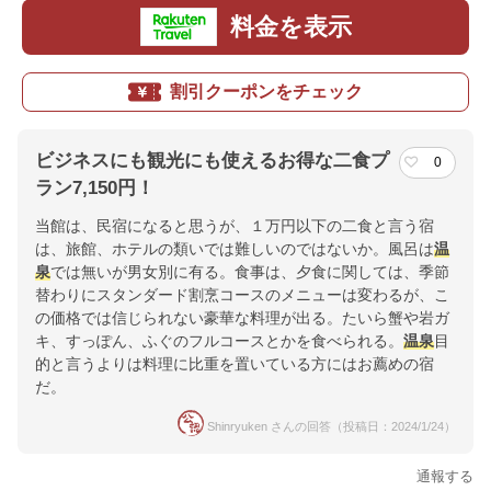
料金を表示
割引クーポンをチェック
ビジネスにも観光にも使えるお得な二食プ
0
ラン7,150円！
当館は、民宿になると思うが、１万円以下の二食と言う宿
は、旅館、ホテルの類いでは難しいのではないか。風呂は
温
泉
では無いが男女別に有る。食事は、夕食に関しては、季節
替わりにスタンダード割烹コースのメニューは変わるが、こ
の価格では信じられない豪華な料理が出る。たいら蟹や岩ガ
キ、すっぽん、ふぐのフルコースとかを食べられる。
温泉
目
的と言うよりは料理に比重を置いている方にはお薦めの宿
だ。
Shinryuken さんの回答（投稿日：2024/1/24）
通報する