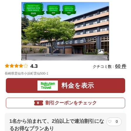
4.3
60 件
クチコミ数 :
長崎県雲仙市小浜町雲仙500-1
地図
料金を表示
割引クーポンをチェック
1名から泊まれて、2泊以上で連泊割引にな
0
るお得なプランあり