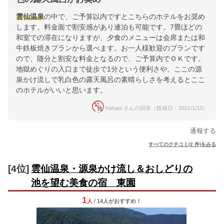
雲仙温泉
の中で、ご予算以内ですとこちらのホテルをお奨め
します。料金面で割安感があり連泊も可能です。7畳ほどの
和室での滞在になりますが、夕食のメニューは会席または和
牛鉄板焼きプランから選べます。お一人様歓迎のプランです
ので、随分と割安な料金となるので、ご予算内でＯＫです。
地獄めぐりの入口まで徒歩で1分という便利さや、ここの源
泉かけ流しで乳白色の露天風呂の素晴らしさを考えるとここ
のホテルがいいと思います。
hahata さんの回答（投稿日：2021/1/13）
通報する
すべてのクチコミ(2 件)をみる
[4位]
雲仙温泉・源泉かけ流し＆おしどりの
池を望む美食の宿 東園
1
人
/ 14人
が
おすすめ！