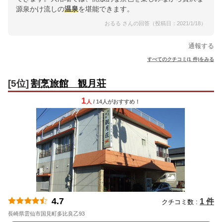
源泉かけ流しの
温泉
を堪能できます。
おるる さんの回答（投稿日：2021/1/18）
通報する
すべてのクチコミ(1 件)をみる
[5位]
割烹旅館 観月荘
1
人
/ 14人
が
おすすめ！
4.7
1 件
クチコミ数 :
長崎県雲仙市国見町多比良乙93
地図