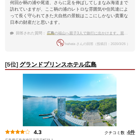
何回か鞆の浦や尾道、さらに足を伸ばしてしまなみ海道まで
訪れていますが、ここ鞆の浦のレトロな雰囲気や住民達によ
って長く守られてきた大自然の景観はここにしかない貴重な
日本の財産だと思います。
回答された質問：
広島
の福山へ親子3人で旅行に出かけます。親子にピッタリなタイプのおすすめ宿を教えて下さい
hahata さんの回答（投稿日：2020/3/26 ）
[5位]
グランドプリンスホテル広島
4.3
4件
クチコミ数 :