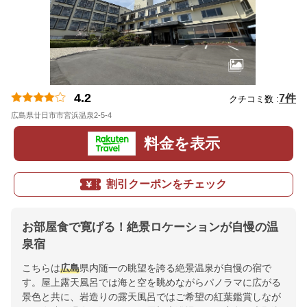
4.2
7件
クチコミ数 :
広島県廿日市市宮浜温泉2-5-4
地図
料金を表示
割引クーポンをチェック
お部屋食で寛げる！絶景ロケーションが自慢の温
泉宿
こちらは
広島
県内随一の眺望を誇る絶景温泉が自慢の宿で
す。屋上露天風呂では海と空を眺めながらパノラマに広がる
景色と共に、岩造りの露天風呂ではご希望の紅葉鑑賞しなが