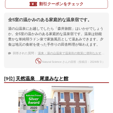
割引クーポンをチェック
全5室の温かみのある家庭的な温泉宿です。
湯の山温泉にお越しでしたら「森井旅館」はいかがでしょう
か。全5室の温かみのある家庭的な温泉宿です。温泉は効能
豊かな単純弱ラドン泉で家族風呂として湯あみできます。夕
食は地元の食材を使った手作りの田舎料理が味わえます。
回答された質問：
湯来・湯の山温泉で温泉街の散策に便利なおすすめの宿は？
Natural Science さんの回答（投稿日：2024/8/ 3 ）
[9位]
天然温泉 尾道みなと館