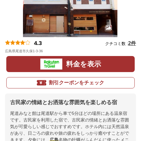
4.3
2件
クチコミ数 :
広島県尾道市久保1-3-36
地図
料金を表示
割引クーポンをチェック
古民家の情緒とお洒落な雰囲気を楽しめる宿
尾道みなと館は尾道駅から車で5分ほどの場所にある温泉宿
です。古民家を利用した宿で、古民家の情緒とお洒落な雰囲
気が可愛らしい感じでおすすめです。ホテル内には天然温泉
があり、日ごろの疲れや旅の疲れをしっかり癒やすことがで
きます。夕食には、
広島
名物の牡蠣がふんだんに使ったメニ