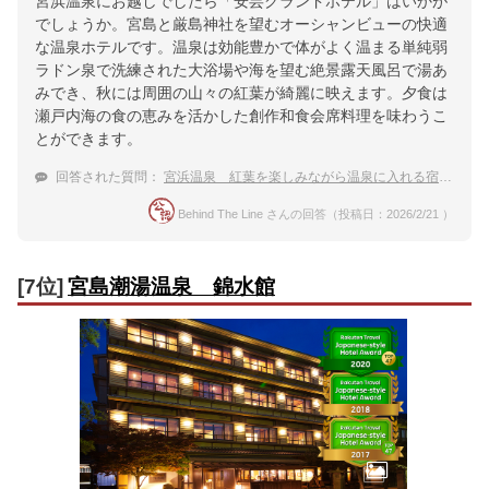
宮浜温泉にお越しでしたら「安芸グランドホテル」はいかが
でしょうか。宮島と厳島神社を望むオーシャンビューの快適
な温泉ホテルです。温泉は効能豊かで体がよく温まる単純弱
ラドン泉で洗練された大浴場や海を望む絶景露天風呂で湯あ
みでき、秋には周囲の山々の紅葉が綺麗に映えます。夕食は
瀬戸内海の食の恵みを活かした創作和食会席料理を味わうこ
とができます。
回答された質問：
宮浜温泉 紅葉を楽しみながら温泉に入れる宿のおすすめは？
Behind The Line さんの回答（投稿日：2026/2/21 ）
[7位]
宮島潮湯温泉 錦水館