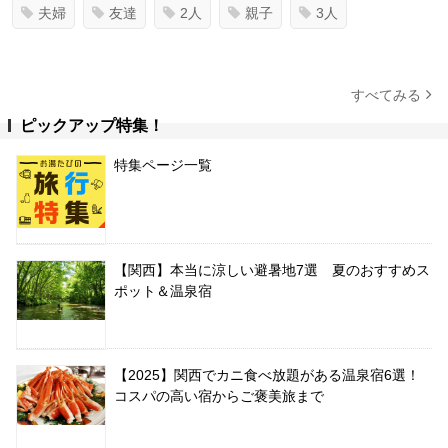
夫婦
友達
2人
親子
3人
すべてみる
ピックアップ特集！
特集ページ一覧
【関西】本当に涼しい避暑地7選 夏のおすすめス
ポット＆温泉宿
【2025】関西でカニ食べ放題がある温泉宿6選！
コスパの高い宿からご褒美旅まで