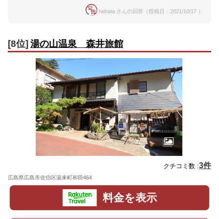
hahata さんの回答（投稿日：2021/10/17 ）
[8位]
湯の山温泉 森井旅館
3件
クチコミ数 :
広島県広島市佐伯区湯来町和田464
地図
料金を表示