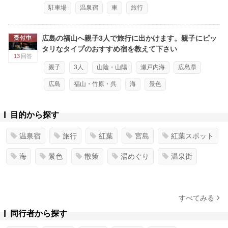
駐車場
温泉宿
車
旅行
広島の福山へ親子3人で旅行に出かけます。親子にピッ
受付中
タリなタイプのおすすめ宿を教えて下さい
13
回答
親子
3人
山陰・山陽
瀬戸内海
広島県
広島
福山・竹原・呉
海
景色
目的から探す
温泉宿
旅行
紅葉
宮島
紅葉スポット
海
景色
散策
湯めぐり
温泉街
すべてみる
同行者から探す