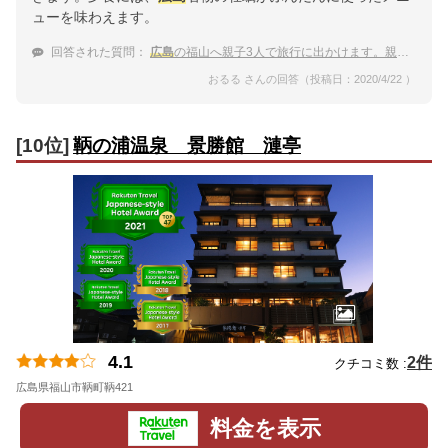
ューを味わえます。
回答された質問：
広島
の福山へ親子3人で旅行に出かけます。親子にピッタリなタイプのおすすめ宿を教えて下さい
おるる さんの回答（投稿日：2020/4/22 ）
[10位]
鞆の浦温泉 景勝館 漣亭
4.1
2件
クチコミ数 :
広島県福山市鞆町鞆421
地図
料金を表示