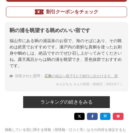
割引クーポンをチェック
鞆の浦を眺望する眺めのいい宿です
福山市にある鞆の浦温泉のお宿で、海のそばにあり、その眺
めは絶景でおすすめです。瀬戸内の新鮮な真鯛を使ったお刺
身や鯛めしは、絶品ですのでぜひ召し上がってみてください
ね。露天風呂からは鞆の浦を眺望でき、景色抜群でおすすめ
です。
回答された質問：
広島
の福山へ親子3人で旅行に出かけます。親子にピッタリなタイプのおすすめ宿を教えて下さい
わらびもち さんの回答（投稿日：2021/3/ 7 ）
ランキングの続きをみる
掲載している宿に関する情報（宿情報・口コミ等）はその内容を保証するも