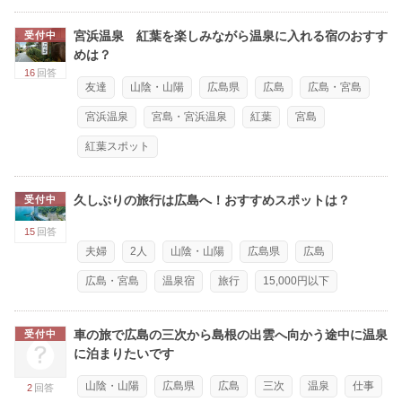
宮浜温泉 紅葉を楽しみながら温泉に入れる宿のおすす
受付中
めは？
16
回答
友達
山陰・山陽
広島県
広島
広島・宮島
宮浜温泉
宮島・宮浜温泉
紅葉
宮島
紅葉スポット
久しぶりの旅行は広島へ！おすすめスポットは？
受付中
15
回答
夫婦
2人
山陰・山陽
広島県
広島
広島・宮島
温泉宿
旅行
15,000円以下
車の旅で広島の三次から島根の出雲へ向かう途中に温泉
受付中
に泊まりたいです
山陰・山陽
広島県
広島
三次
温泉
仕事
2
回答