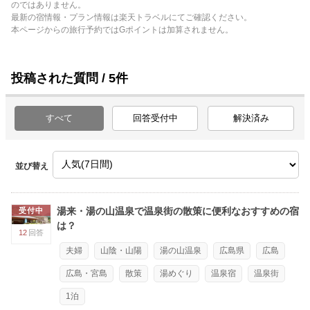
のではありません。
最新の宿情報・プラン情報は楽天トラベルにてご確認ください。
本ページからの旅行予約ではGポイントは加算されません。
投稿された質問 / 5件
すべて
回答受付中
解決済み
並び替え
湯来・湯の山温泉で温泉街の散策に便利なおすすめの宿
受付中
は？
12
回答
夫婦
山陰・山陽
湯の山温泉
広島県
広島
広島・宮島
散策
湯めぐり
温泉宿
温泉街
1泊