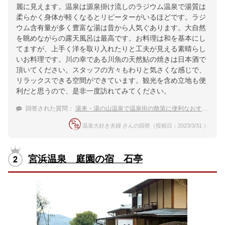
麗に見えます。温泉は源泉掛け流しのラジウム温泉で湯質は
柔らかく身体が軽くなるとリピーターがいるほどです。ラジ
ウム含有量が多く豊富な湯は昔から人気ぐあります。大自然
を眺めながらの露天風呂は最高です。お料理は和を基本にし
てますが、上手く洋を取り入れたりと工夫が見える素晴らし
いお料理です。川の幸である川魚の天然鮎の焼きは日本酒で
頂いてください。スタッフの方々もわりと気さくな感じで、
リラックスできる空間ができています。観光を含め立地も便
利だと思うので、是非一度訪れてみてください。
回答された質問：
湯来・湯の山温泉で温泉街の散策に便利なおすすめの宿は？
温泉大好き夫婦 さんの回答（投稿日：2023/3/31 ）
宮浜温泉 庭園の宿 石亭