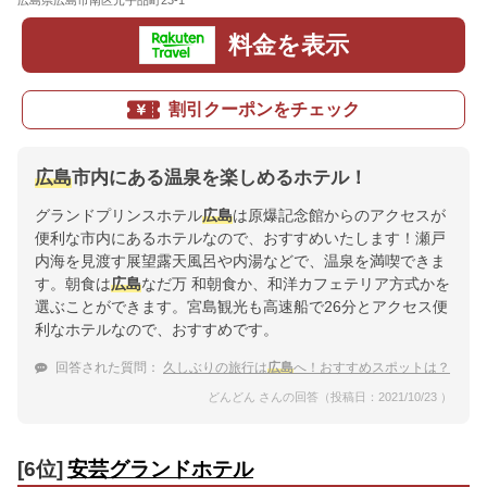
広島県広島市南区元宇品町23-1
地図
料金を表示
割引クーポンをチェック
広島
市内にある温泉を楽しめるホテル！
グランドプリンスホテル
広島
は原爆記念館からのアクセスが
便利な市内にあるホテルなので、おすすめいたします！瀬戸
内海を見渡す展望露天風呂や内湯などで、温泉を満喫できま
す。朝食は
広島
なだ万 和朝食か、和洋カフェテリア方式かを
選ぶことができます。宮島観光も高速船で26分とアクセス便
利なホテルなので、おすすめです。
回答された質問：
久しぶりの旅行は
広島
へ！おすすめスポットは？
どんどん さんの回答（投稿日：2021/10/23 ）
[6位]
安芸グランドホテル