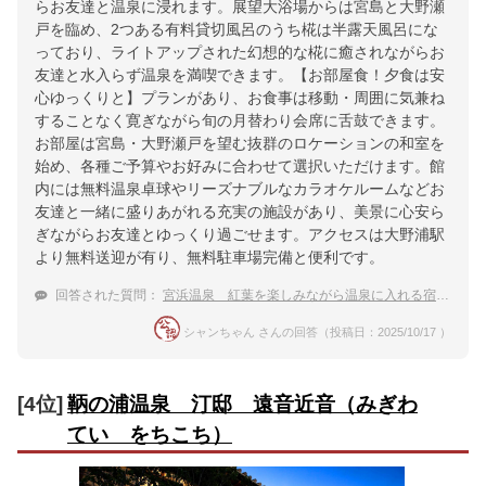
らお友達と温泉に浸れます。展望大浴場からは宮島と大野瀬
戸を臨め、2つある有料貸切風呂のうち椛は半露天風呂にな
っており、ライトアップされた幻想的な椛に癒されながらお
友達と水入らず温泉を満喫できます。【お部屋食！夕食は安
心ゆっくりと】プランがあり、お食事は移動・周囲に気兼ね
することなく寛ぎながら旬の月替わり会席に舌鼓できます。
お部屋は宮島・大野瀬戸を望む抜群のロケーションの和室を
始め、各種ご予算やお好みに合わせて選択いただけます。館
内には無料温泉卓球やリーズナブルなカラオケルームなどお
友達と一緒に盛りあがれる充実の施設があり、美景に心安ら
ぎながらお友達とゆっくり過ごせます。アクセスは大野浦駅
より無料送迎が有り、無料駐車場完備と便利です。
回答された質問：
宮浜温泉 紅葉を楽しみながら温泉に入れる宿のおすすめは？
シャンちゃん さんの回答（投稿日：2025/10/17 ）
[4位]
鞆の浦温泉 汀邸 遠音近音（みぎわ
てい をちこち）