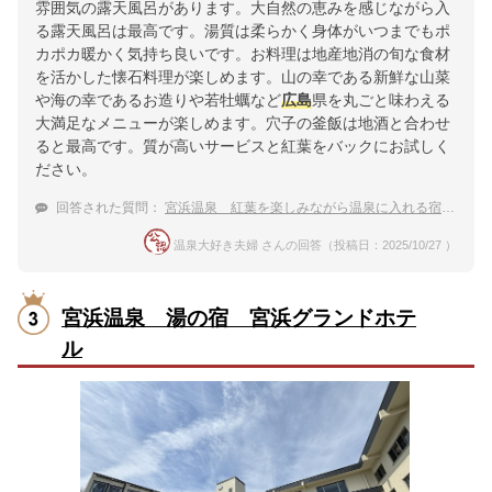
雰囲気の露天風呂があります。大自然の恵みを感じながら入
る露天風呂は最高です。湯質は柔らかく身体がいつまでもポ
カポカ暖かく気持ち良いです。お料理は地産地消の旬な食材
を活かした懐石料理が楽しめます。山の幸である新鮮な山菜
や海の幸であるお造りや若牡蠣など
広島
県を丸ごと味わえる
大満足なメニューが楽しめます。穴子の釜飯は地酒と合わせ
ると最高です。質が高いサービスと紅葉をバックにお試しく
ださい。
回答された質問：
宮浜温泉 紅葉を楽しみながら温泉に入れる宿のおすすめは？
温泉大好き夫婦 さんの回答（投稿日：2025/10/27 ）
宮浜温泉 湯の宿 宮浜グランドホテ
ル