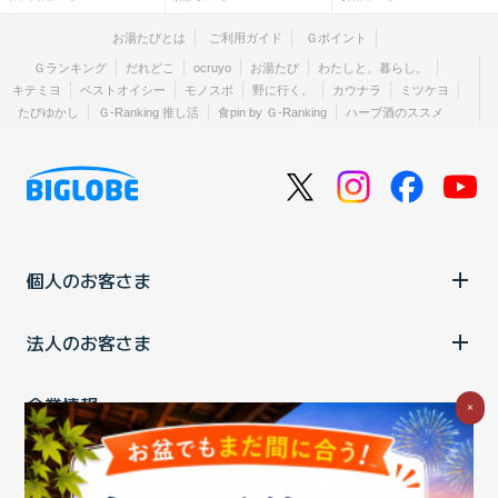
お湯たびとは
ご利用ガイド
Ｇポイント
Ｇランキング
だれどこ
ocruyo
お湯たび
わたしと、暮らし。
キテミヨ
ベストオイシー
モノスポ
野に行く。
カウナラ
ミツケヨ
たびゆかし
Ｇ-Ranking 推し活
食pin by Ｇ-Ranking
ハーブ酒のススメ
個人のお客さま
法人のお客さま
企業情報
×
ご利用中の方