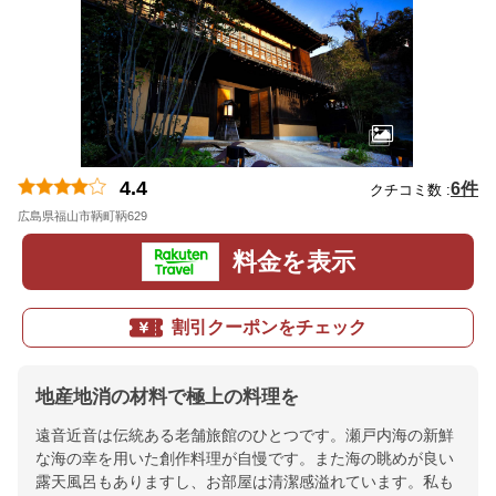
4.4
6件
クチコミ数 :
広島県福山市鞆町鞆629
地図
料金を表示
割引クーポンをチェック
地産地消の材料で極上の料理を
遠音近音は伝統ある老舗旅館のひとつです。瀬戸内海の新鮮
な海の幸を用いた創作料理が自慢です。また海の眺めが良い
露天風呂もありますし、お部屋は清潔感溢れています。私も