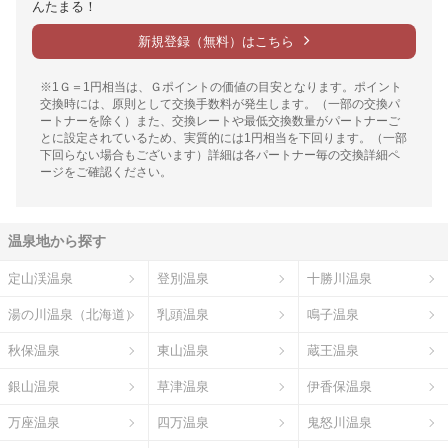
んたまる！
新規登録（無料）はこちら
※1Ｇ＝1円相当は、Ｇポイントの価値の目安となります。ポイント
交換時には、原則として交換手数料が発生します。（一部の交換パ
ートナーを除く）また、交換レートや最低交換数量がパートナーご
とに設定されているため、実質的には1円相当を下回ります。（一部
下回らない場合もございます）詳細は各パートナー毎の交換詳細ペ
ージをご確認ください。
温泉地から探す
定山渓温泉
登別温泉
十勝川温泉
湯の川温泉（北海道）
乳頭温泉
鳴子温泉
秋保温泉
東山温泉
蔵王温泉
銀山温泉
草津温泉
伊香保温泉
万座温泉
四万温泉
鬼怒川温泉