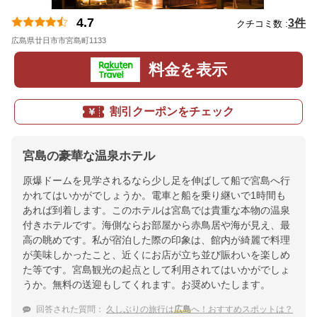
4.7
3件
クチコミ数 :
広島県廿日市市宮島町1133
地図
料金を表示
割引クーポンをチェック
宮島の豪華な温泉ホテル
原爆ドームを見学されるなら少し足を伸ばして船で宮島へ行
かれてはいかがでしょうか。電車と船を乗り継いで1時間も
あれば到着します。このホテルは宮島では貴重な本物の温泉
付きホテルです。海側ならお部屋から赤鳥居や海が見え、最
高の眺めです。私が宿泊した際の印象は、館内が綺麗で料理
が美味しかったこと、近くにお店が立ち並び賑わいを楽しめ
た等です。宮島観光の起点として利用されてはいかがでしょ
うか。無料の送迎もしてくれます。お奨めいたします。
回答された質問：
久しぶりの旅行は
広島
へ！おすすめスポットは？