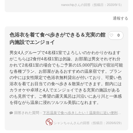
nanochipさんの回答（投稿日：2020/9/ 5）
通報する
色浴衣を着て食べ歩きができる＆充実の館
0
内施設でエンジョイ
男女4人グループで4名様1室でよろしいのかわかりかねます
がこちらは2食付4名様1室は勿論、お部屋は男女それぞれ分
かれて2名様1室の場合でもご予算の15,000円以内で宿泊可能
な各種プラン、お部屋があるおすすめの温泉宿です。プラン
の中には女性限定で色浴衣無料貸出が付いており、可愛い色
浴衣を着てお目当ての食べ歩き＆散策ができます。館内には
カラオケや卓球と4人でエンジョイできる充実の施設がある
のも見所です。ご希望の露天風呂は川沿いにあり川と一体感
を得ながら温泉に浸れツルツル美肌になれます。
回答された質問：
下呂温泉で食べ歩きしたい！温泉街に近い便利なおすすめ宿を教えて！
シャンちゃんさんの回答（投稿日：2026/6/29）