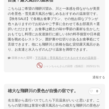
自慢！露天風呂の温泉宿
こちらはご希望の飛騨川望み、川と一体感を得ながらが美景
の冬景色・雪見露天風呂が愉しめるおすすめの温泉宿です。
【秋冬SALE】で各種お食事プラン、その他お得なプランが
色々ありますのでお好みやご予算に合わせて各お部屋共々選
択いただけます。お食事は郷土の味や季節の素材を生かした
おもてなし料理にお友達旅行に嬉しい18の料亭個室や日本庭
園を眺めるレストラン、囲炉裏や仕切りがあるお食事処にて
舌鼓できます。他にも飛騨川と鉄橋を臨む貸切露天風呂があ
り、お友達と水入らずのんびり温泉を満喫できます。
回答された質問：
下呂温泉｜雪見風呂ができるおすすめの温泉宿を教えてください。
シャンちゃんさんの回答（投稿日：2025/11/ 9）
通報する
雄大な飛騨川の景色が自慢の宿です。
0
名古屋から直行バスでしたら下呂温泉がいいと思います。こ
ちらの望川館は客室や露天風呂からの雄大な飛騨川の景色が