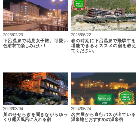
2023/02/20
2023/06/22
下呂温泉で花見女子旅。可愛い
春の時期に下呂温泉で飛騨牛を
色浴衣で楽しみたい！
堪能できるオススメの宿を教え
てください。
2023/03/04
2024/06/24
川のせせらぎを聞きながらゆっ
名古屋から直行バスが出ている
くり露天風呂に入れる宿
温泉地とおすすめの温泉宿