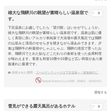
雄大な飛騨川の眺望が素晴らしい温泉宿で
0
す。
下呂温泉にお越しでしたら「望川館」はいかがでしょうか。
雄大な飛騨川の眺望が素晴らしい温泉宿です。温泉は肌に優
しく美容に良いアルカリ単純泉で大浴場や露天風呂では飛騨
の山並みと清流のせせらぎを聴きながら湯あみできます。夕
食は飛騨牛の朴葉焼やしゃぶしゃぶ、飛騨の清流で育ったお
米、飛騨川でとれた鮎などこだわりの食材を使った会席料理
が味わえます。客室も和室10畳や15畳など広い和室があり家
族連れに最適です。
回答された質問：
ゴールデンウィークは下呂温泉へ！家族旅行におすすめの温泉宿は
Natural Scienceさんの回答（投稿日：2024/2/10）
通報する
雪見ができる露天風呂があるホテル
0