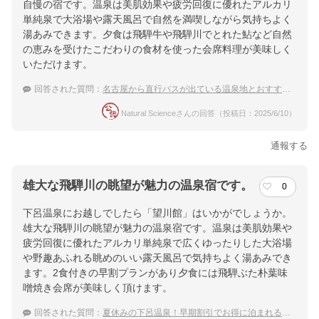
自慢の宿です。温泉は美肌効果や疲労回復に優れたアルカリ
単純泉で大浴場や露天風呂で自然を満喫しながら気持ちよく
湯あみできます。夕食は飛騨牛や飛騨川でとれた鮎など自然
の恵みを受けたこだわりの食材を使った会席料理が美味しく
いただけます。
回答された質問：
名古屋から直行バスが出ている温泉地とおすすめの温泉宿
Natural Scienceさんの回答（投稿日：2025/6/10）
通報する
雄大な飛騨川の眺望が魅力の温泉宿です。
0
下呂温泉にお越しでしたら「望川館」はいかがでしょうか。
雄大な飛騨川の眺望が魅力の温泉宿です。温泉は美肌効果や
疲労回復に優れたアルカリ単純泉で広くゆったりした大浴場
や野趣あふれる眺めのいい露天風呂で気持ちよく湯あみでき
ます。2食付きの早割プランがあり夕食には飛騨ぶた朴葉味
噌焼き会席が美味しく頂けます。
回答された質問：
夏休みの下呂温泉！早期割引でお得に泊まれる宿のおすすめは？