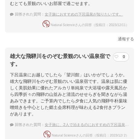
むとても景観のいいお部屋で過ごせます。
回答された質問：
女子旅におすすめの下呂温泉が知りたいです。
Natural Scienceさんの回答（投稿日：2023/12/11）
通報する
雄大な飛騨川をのぞむ景観のいい温泉宿で
0
す。
下呂温泉にお越しでしたら「望川館」はいかがでしょうか。
雄大な飛騨川をのぞむ景観のいい温泉宿です。温泉は肌に優
しく美肌効果に優れたアルカリ単純泉で大浴場や露天風呂か
ら四季折々の飛騨の山並みと清流のせせらぎを聞きながら湯
あみできます。ご予算内でしたら夕食に人気の飛騨牛朴葉味
噌焼きを中心とした郷土会席料理が味わえる2食付きプラン
があります。
回答された質問：
女子旅に、2人で泊まるのにおすすめの下呂温泉旅館
Natural Scienceさんの回答（投稿日：2023/12/ 2）