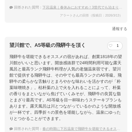
回答された質問：
下呂温泉｜春休みにおすすめ！3世代でも泊まりやすい宿は？
アラートさんの回答（投稿日：2026/3/13）
通報する
望川館で、A5等級の飛騨牛を頂く
1
飛騨牛を堪能できるオススメの宿があれば、創業1818年の望
川館がいいと思います。開放感抜群で24時間利用可能な露天
風呂と最高ランク飛騨牛料理が人気の老舗温泉宿です。望川
館で提供する飛騨牛は、その中でも最高ランクのA5等級。飛
騨牛の柔らかな舌触りとまろやかな味わいを活かすのが「朴
葉味噌焼き」。枯朴葉の上で火を入れることによって、朴葉
の香りをまといながら焦げていくみそが、飛騨牛の良質な脂
とまざり最高です。A5等級を目一杯味わうステーキプランも
あります。露天風呂は川とつながっているかのような開放感
が一杯です。四季折々の景色を堪能しながら、温泉にゆった
りとつかることができます。
回答された質問：
春の時期に下呂温泉で飛騨牛を堪能できるオススメの宿を教えてください。