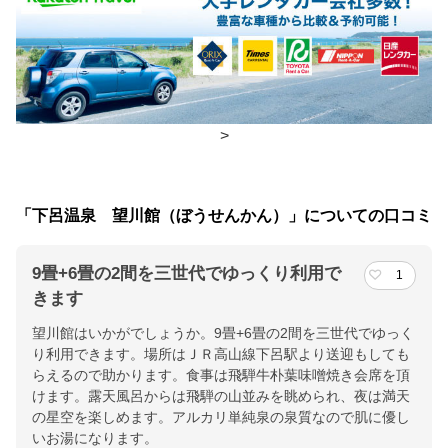
朝食
レストラン、食事処
夕食
個室、レストラン
チェックイン・チェックアウト時間
>
チェックイン
15:00(最終チェックイン：18:30)
チェックアウ
10:00
「下呂温泉 望川館（ぼうせんかん）」についての口コミ
ト
9畳+6畳の2間を三世代でゆっくり利用で
1
交通アクセス
きます
中津川ＩＣよりR257約1時間。ＪＲ高山線下呂駅より無料送迎
望川館はいかがでしょうか。9畳+6畳の2間を三世代でゆっく
（時間等詳細はお問い合わせください）
り利用できます。場所はＪＲ高山線下呂駅より送迎もしても
らえるので助かります。食事は飛騨牛朴葉味噌焼き会席を頂
提供：楽天トラベル
けます。露天風呂からは飛騨の山並みを眺められ、夜は満天
楽天トラベルで
の星空を楽しめます。アルカリ単純泉の泉質なので肌に優し
いお湯になります。
ホテル詳細を詳しく見る