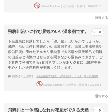
Behind The Lineさんの回答（投稿日：2024/12/18）
通報する
飛騨川沿いに佇む景観のいい温泉宿です。
0
下呂温泉にお越しでしたら「望川館」はいかがでしょうか。
飛騨川沿いに佇む景観のいい温泉宿です。温泉は美肌効果や
疲労回復に優れたアルカリ単純泉で大浴場や露天風呂で飛騨
の山並みと清流のせせらぎを聞きながら湯あみできます。ご
予算内で利用できる2食付きプランがあり夕食には飛騨牛を
中心とした会席料理が美味しく頂けます。
回答された質問：
下呂温泉で朝食、夕食付き、1人15,000円以内のコスパの良い温泉宿
Natural Scienceさんの回答（投稿日：2024/6/ 1）
通報する
飛騨川と一体感になれお花見ができる天然
0