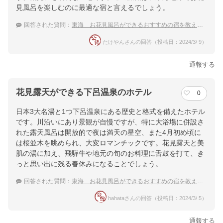
見風呂を楽しむのに最適な宿と言えるでしょう。
回答された質問：
東海 お花見風呂ができるおすすめの宿を教えてください
たけやんさんの回答（投稿日：2024/3/ 9）
通報する
花見露天ができる下呂温泉のホテル
0
日本3大名湯と1つ下呂温泉にある歴史と格式を備えたホテル
です。川沿いにあり景観が自慢ですが、特に大浴場に併設さ
れた露天風呂は開放的で夜は満天の星空、また4月初め頃に
は桜並木を眺められ、大変ロマンチックです。花見露天と美
肌の湯に加え、飛驒牛や地元の旬のお料理に舌鼓を打て、き
っと思い出に残る春休みになることでしょう。
回答された質問：
東海 お花見風呂ができるおすすめの宿を教えてください
hahataさんの回答（投稿日：2024/3/ 5）
通報する