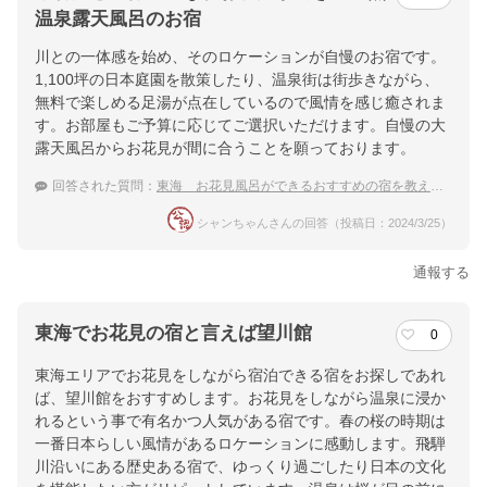
温泉露天風呂のお宿
川との一体感を始め、そのロケーションが自慢のお宿です。
1,100坪の日本庭園を散策したり、温泉街は街歩きながら、
無料で楽しめる足湯が点在しているので風情を感じ癒されま
す。お部屋もご予算に応じてご選択いただけます。自慢の大
露天風呂からお花見が間に合うことを願っております。
回答された質問：
東海 お花見風呂ができるおすすめの宿を教えてください
シャンちゃんさんの回答（投稿日：2024/3/25）
通報する
東海でお花見の宿と言えば望川館
0
東海エリアでお花見をしながら宿泊できる宿をお探しであれ
ば、望川館をおすすめします。お花見をしながら温泉に浸か
れるという事で有名かつ人気がある宿です。春の桜の時期は
一番日本らしい風情があるロケーションに感動します。飛騨
川沿いにある歴史ある宿で、ゆっくり過ごしたり日本の文化