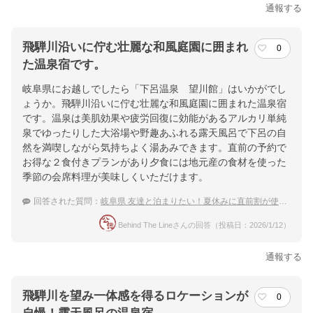
通報する
飛騨川沿いに佇む壮麗な和風庭園に囲まれ
0
た温泉宿です。
岐阜県にお越しでしたら「下呂温泉 望川館」はいかがでし
ょうか。飛騨川沿いに佇む壮麗な和風庭園に囲まれた温泉宿
です。温泉は美肌効果や疲労回復に効能があるアルカリ単純
泉でゆったりした大浴場や野趣あふれる露天風呂で下呂の自
然を満喫しながら気持ちよく湯あみできます。直前の予約で
お得な２食付きプランがあり夕食には地元産の食材を使った
季節の会席料理が美味しくいただけます。
回答された質問：
岐阜県 友達と泊まりたい！夏休みに直前割が使えるおすすめ温泉宿
Behind The Lineさんの回答（投稿日：2026/1/12）
通報する
飛騨川を望み一体感を得るロケーションが
0