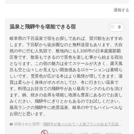
通報する
温泉と飛騨牛を堪能できる宿
0
岐阜県の下呂温泉で宿をお探しであれば、望川館をおすすめ
します。下呂駅から徒歩圏なのと無料送迎もあります。大自
然の中に佇む人気宿で、敷地内にも1,100坪の日本庭園那覇
圧巻です。散策もできるので景色を楽しむ事から始まる宿泊
となります。この宿の魅力は全てスケールが大きく、露天風
呂も空と山々しか見えない開放感あるロケーションは素晴ら
しいです。雪景色が広がる冬はより風情が増してきます。湯
質は柔らかく身体がポカポカしてひ、冬に行きたい温泉で
す。料理はお目当ての飛騨牛があり最高ランクのものを頂け
ます。鍋、焼きの会席を堪能し地酒も豊富にあるのでお楽し
みください。飛騨牛にぎりとかもあるのでお試しください。
最高ランクの飛騨牛に絶景温泉、岐阜の中でもハイレベルな
お宿だと思います。
回答された質問：
飛騨牛が食べられて一人旅プランがある下呂温泉の宿を教えて欲しいです！