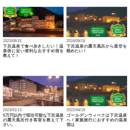
2023/08/15
2024/09/19
下呂温泉で食べ歩きしたい！温
下呂温泉の露天風呂から星空を
泉街に近い便利なおすすめ宿を
眺めたい！
教えて！
2023/01/13
2022/04/19
5万円以内で宿泊可能な下呂温泉
ゴールデンウィークは下呂温泉
の露天風呂付き客室を教えて下
へ！家族旅行におすすめの温泉
さい。
宿は