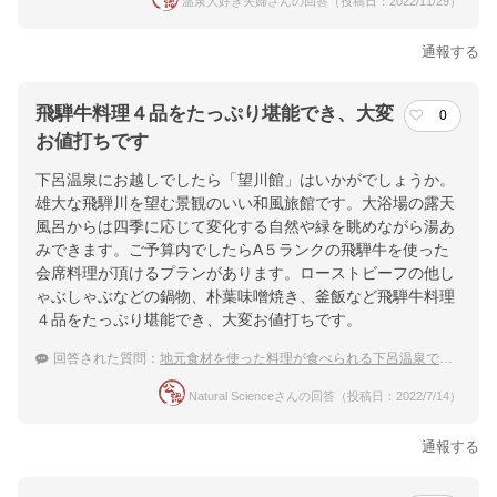
温泉大好き夫婦さんの回答（投稿日：2022/11/29）
通報する
飛騨牛料理４品をたっぷり堪能でき、大変
0
お値打ちです
下呂温泉にお越しでしたら「望川館」はいかがでしょうか。
雄大な飛騨川を望む景観のいい和風旅館です。大浴場の露天
風呂からは四季に応じて変化する自然や緑を眺めながら湯あ
みできます。ご予算内でしたらA５ランクの飛騨牛を使った
会席料理が頂けるプランがあります。ローストビーフの他し
ゃぶしゃぶなどの鍋物、朴葉味噌焼き、釜飯など飛騨牛料理
４品をたっぷり堪能でき、大変お値打ちです。
回答された質問：
地元食材を使った料理が食べられる下呂温泉で、露天風呂がある宿を知りたいです。
Natural Scienceさんの回答（投稿日：2022/7/14）
通報する