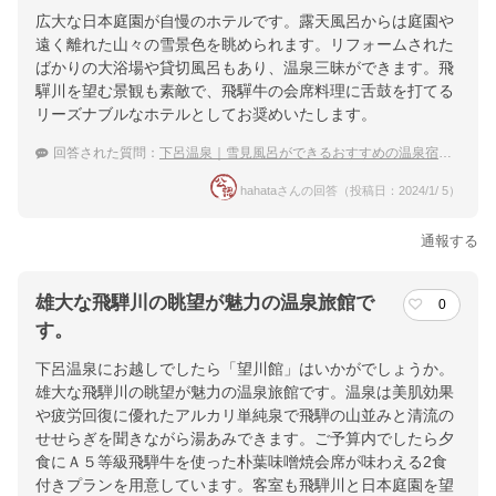
広大な日本庭園が自慢のホテルです。露天風呂からは庭園や
遠く離れた山々の雪景色を眺められます。リフォームされた
ばかりの大浴場や貸切風呂もあり、温泉三昧ができます。飛
驒川を望む景観も素敵で、飛驒牛の会席料理に舌鼓を打てる
リーズナブルなホテルとしてお奨めいたします。
回答された質問：
下呂温泉｜雪見風呂ができるおすすめの温泉宿を教えてください。
hahataさんの回答（投稿日：2024/1/ 5）
通報する
雄大な飛騨川の眺望が魅力の温泉旅館で
0
す。
下呂温泉にお越しでしたら「望川館」はいかがでしょうか。
雄大な飛騨川の眺望が魅力の温泉旅館です。温泉は美肌効果
や疲労回復に優れたアルカリ単純泉で飛騨の山並みと清流の
せせらぎを聞きながら湯あみできます。ご予算内でしたら夕
食にＡ５等級飛騨牛を使った朴葉味噌焼会席が味わえる2食
付きプランを用意しています。客室も飛騨川と日本庭園を望