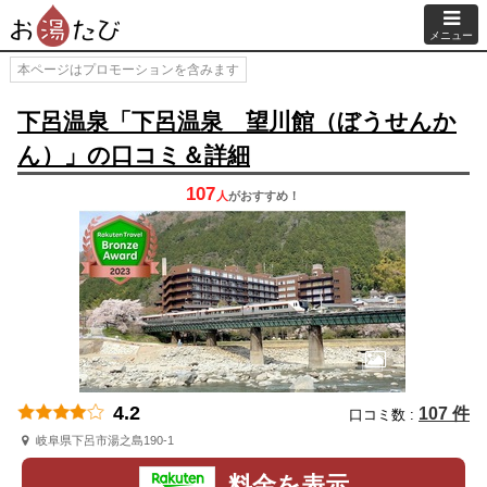
メニュー
本ページはプロモーションを含みます
下呂温泉「下呂温泉 望川館（ぼうせんか
ん）」の口コミ＆詳細
107
人
が
おすすめ！
4.2
107 件
口コミ数 :
岐阜県下呂市湯之島190-1
料金を表示