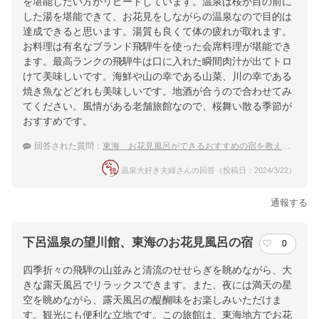
を堪能したい方がリピートしています。温泉は桜が目の前に
した湯を堪能できて、お花見をしながらの温泉なので目的は
達成できると思います。湯質も良くて体の疲れが取れます。
お料理は有名なブランド飛騨牛を使った会席料理が堪能でき
ます。最高ランクの飛騨牛は口に入れた瞬間肉汁が出てトロ
けて美味しいです。海鮮や山の幸である山菜、川の幸である
焼き魚などどれも美味しいです。地酒が合うので合わせてみ
てください。風情がある老舗旅館なので、桜舞い散る季節が
おすすめです。
回答された質問：
東海 お花見風呂ができるおすすめの宿を教えてください
温泉大好き夫婦さんの回答（投稿日：2024/3/22）
通報する
下呂温泉の望川館、東海のお花見風呂の宿
0
四季折々の飛騨の山並みと清流のせせらぎを眺めながら、大
きな露天風呂でリラックスできます。また、夜には満天の星
空を眺めながら、露天風呂の醍醐味をお楽しみいただけま
す。観光にも便利な立地です。この旅館は、東海地方でお花