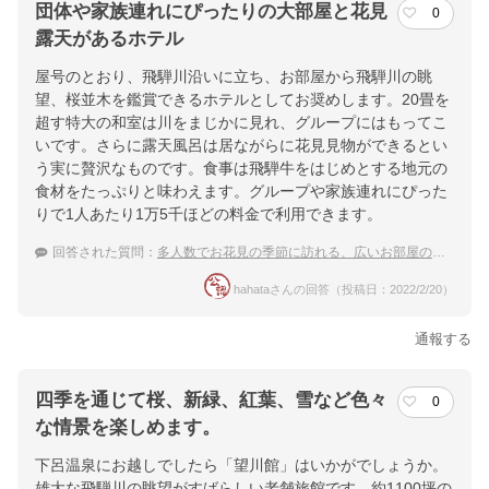
団体や家族連れにぴったりの大部屋と花見
0
露天があるホテル
屋号のとおり、飛騨川沿いに立ち、お部屋から飛騨川の眺
望、桜並木を鑑賞できるホテルとしてお奨めします。20畳を
超す特大の和室は川をまじかに見れ、グループにはもってこ
いです。さらに露天風呂は居ながらに花見見物ができるとい
う実に贅沢なものです。食事は飛騨牛をはじめとする地元の
食材をたっぷりと味わえます。グループや家族連れにぴった
りで1人あたり1万5千ほどの料金で利用できます。
回答された質問：
多人数でお花見の季節に訪れる、広いお部屋のある下呂温泉
hahataさんの回答（投稿日：2022/2/20）
通報する
四季を通じて桜、新緑、紅葉、雪など色々
0
な情景を楽しめます。
下呂温泉にお越しでしたら「望川館」はいかがでしょうか。
雄大な飛騨川の眺望がすばらしい老舗旅館です。約1100坪の