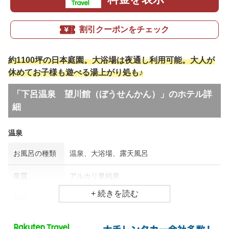
割引クーポンをチェック
約1100坪の日本庭園。大浴場は夜通し利用可能。大人が
休めてお子様も遊べる湯上がり処も♪
「下呂温泉 望川館（ぼうせんかん）」のホテル詳
細
温泉
お風呂の種類
温泉、大浴場、露天風呂
泉質
アルカリ単純泉
効能
冷え性、美肌効果、疲労回復
食事場所