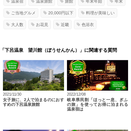
温泉宿
温泉旅館
旅館
年末年始
年末
ご当地グルメ
20,000円以下
料理が美味しい
大人数
お花見
近畿
色浴衣
「下呂温泉 望川館（ぼうせんかん）」に関連する質問
2021/11/30
2022/12/08
女子旅に、2人で泊まるのにおす
岐阜県民割「ほっと一息、ぎふ
すめの下呂温泉旅館
の旅」を使ってお得に泊まれる
温泉宿は