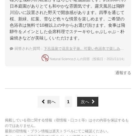
日本庭園がありとても和やかな雰囲気です。露天風呂は飛騨
川沿いに設置された野天で開放感があります。四季を通じて
桜、新緑、紅葉、雪など色々な情景を楽しめます。ご希望の
色浴衣は無料で10種以上の中からお選び頂けます。食事は飛
騨牛をメインとした会席料理でステーキやしゃぶしゃぶ・朴
歯焼きなどが美味しくいただけます。
回答された質問：
下呂温泉で花見女子旅。可愛い色浴衣で楽しみたい！
Natural Scienceさんの回答（投稿日：2021/11/14）
通報する
前へ
1
次へ
掲載している宿に関する情報（宿情報・口コミ等）はその内容を保証するも
のではありません。
最新の宿情報・プラン情報は楽天トラベルにてご確認ください。