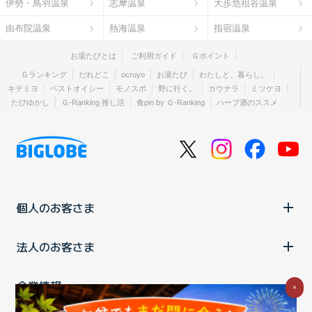
伊勢・鳥羽温泉
志摩温泉
大歩危祖谷温泉
由布院温泉
熱海温泉
指宿温泉
お湯たびとは
ご利用ガイド
Ｇポイント
Ｇランキング
だれどこ
ocruyo
お湯たび
わたしと、暮らし。
キテミヨ
ベストオイシー
モノスポ
野に行く。
カウナラ
ミツケヨ
たびゆかし
Ｇ-Ranking 推し活
食pin by Ｇ-Ranking
ハーブ酒のススメ
個人のお客さま
法人のお客さま
企業情報
×