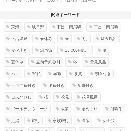
本ページからの旅行予約ではGポイントは加算されません。
関連キーワード
東海
岐阜県
下呂・南飛騨
下呂・南飛騨
下呂温泉
春休み
春
9月
露天風呂
食べ歩き
温泉街
15,000円以下
夏
夏休み
直前予約割引
冬
雪見風呂
バス
30代
早割
泉質
朝食付き
一泊二食付き
夕食付き
食事付き
コスパ良し
桜
花見
花見風呂
ゴールデンウィーク
散策
湯めぐり
飛騨牛
足湯
旅行
家族旅行
温泉
女子旅