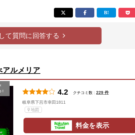
して質問に回答する
べアルメリア
が
4.2
め！
229 件
クチコミ数 :
岐阜県下呂市幸田1811
地図
料金を表示