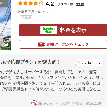
4.2
め！
93 件
クチコミ数 :
岐阜県下呂市森1412-1
地図
料金を表示
割引クーポンをチェック
肌女子応援プラン」が魅力的！
いいね！
0
ンは予算を少しオーバーするが、奮発しても、その甲斐有
付会席を部屋食か個室、というプランだから良いと思う。風呂
泉
なので清掃時間を除いて２４時間入れる。しかも眼下には
。貸切露天風呂も２４時間入れる。つるつるの美肌になるこ
Shinryuken さんの回答（投稿日：2022/11/29）