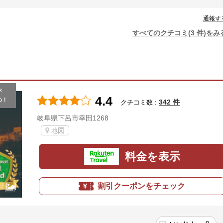
通報す
すべてのクチコミ(3 件)をみ
が
4.4
め！
342 件
クチコミ数 :
岐阜県下呂市幸田1268
地図
料金を表示
割引クーポンをチェック