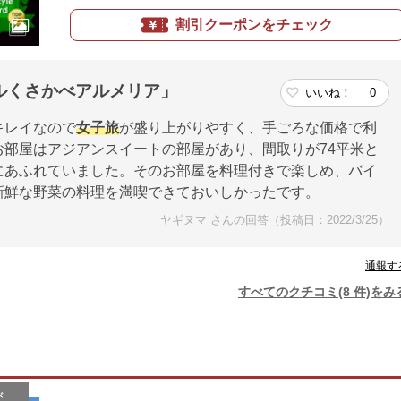
割引クーポンをチェック
ルくさかべアルメリア」
いいね！
0
キレイなので
女子旅
が盛り上がりやすく、手ごろな価格で利
部屋はアジアンスイートの部屋があり、間取りが74平米と
にあふれていました。そのお部屋を料理付きで楽しめ、バイ
新鮮な野菜の料理を満喫できておいしかったです。
ヤギヌマ さんの回答（投稿日：2022/3/25）
通報す
すべてのクチコミ(8 件)をみ
が