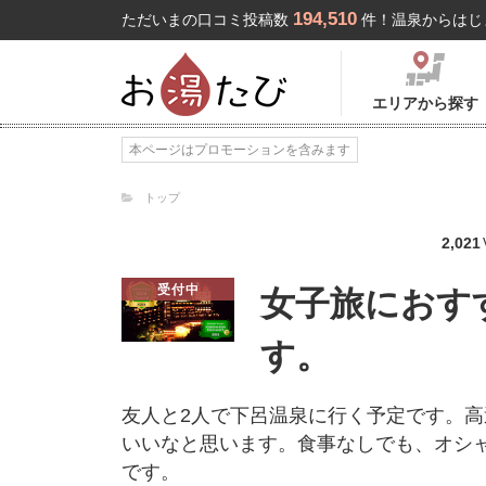
194,510
ただいまの口コミ投稿数
件！温泉からはじ
エリアから探す
本ページはプロモーションを含みます
トップ
2,021
受付中
女子旅におす
す。
友人と2人で下呂温泉に行く予定です。高過
いいなと思います。食事なしでも、オシ
です。