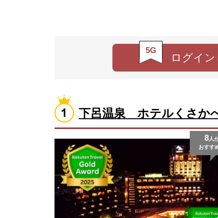
5G
ログイン
下呂温泉 ホテルくさか
8
人
おすす