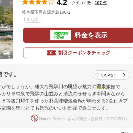
4.2
め！
107 件
クチコミ数 :
岐阜県下呂市湯之島190-1
地図
料金を表示
割引クーポンをチェック
館です。
いいね！
0
かがでしょうか。雄大な飛騨川の眺望が魅力の
温泉
旅館で
ルカリ単純泉で飛騨の山並みと清流のせせらぎを聞きながら
Ａ５等級飛騨牛を使った朴葉味噌焼会席が味わえる2食付きプ
本庭園を望むとても景観のいいお部屋で過ごせます。
Natural Science さんの回答（投稿日：2023/12/11）