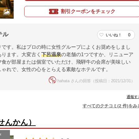
割引クーポンをチェック
テル
いいね！
0
りです。私はプロの時に女性グループによくお奨めをしまし
あります。大変古く
下呂温泉
の老舗の1つですか、リニューア
夕食が部屋または個室でいただけ、飛騨牛の会席が美味しい
しゃれで、女性の心をとらえる素敵なホテルです。
hahata さんの回答（投稿日：2021/12/31）
通報す
すべてのクチコミ(2 件)をみ
せんかん）
が