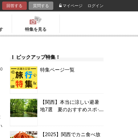
回答する
質問する
マイページ
ログイン
す
特集を見る
ピックアップ特集！
40
特集ページ一覧
【関西】本当に涼しい避暑
地7選 夏のおすすめスポッ
ト＆温泉宿
が
い
【2025】関西でカニ食べ放