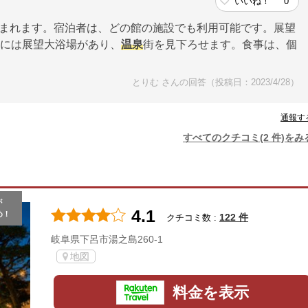
いいね！
0
泊まれます。宿泊者は、どの館の施設でも利用可能です。展望
階には展望大浴場があり、
温泉
街を見下ろせます。食事は、個
とりむ さんの回答（投稿日：2023/4/28）
通報す
すべてのクチコミ(2 件)をみ
が
4.1
め！
122 件
クチコミ数 :
岐阜県下呂市湯之島260-1
地図
料金を表示