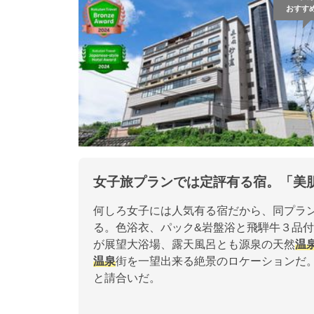
おすす
女子旅プランでは定評有る宿。「美
何しろ女子には人気有る宿だから、同プラ
る。色浴衣、パック&岩盤浴と飛騨牛３品
が展望大浴場、露天風呂とも源泉の天然
温
温泉
街を一望出来る絶景のロケーションだ
と請合いだ。