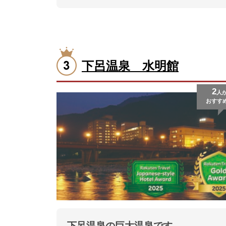
下呂温泉 水明館
2
人
おすす
下呂温泉の巨大温泉です。