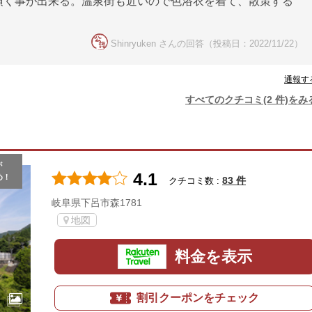
頂く事が出来る。温泉街も近いので色浴衣を着て、散策する
Shinryuken さんの回答（投稿日：2022/11/22）
通報す
すべてのクチコミ(2 件)をみ
が
4.1
め！
83 件
クチコミ数 :
岐阜県下呂市森1781
地図
料金を表示
割引クーポンをチェック