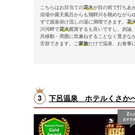
こちらはお目当ての
花火
が目の前で打ちあ
浴場や露天風呂からも飛騨川を眺めながら
ずで源泉掛け流しの湯に満喫できます。
花
川河畔で
花火
鑑賞するも良いですし、勿論
共移動・周囲に気兼ねすることなく寛ぎな
舌鼓できます。ご
家族
だけで温泉、お食事
下呂温泉 ホテルくさか
2
人
おすす