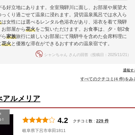
がる好立地にあります。全室飛騨川に面し、お部屋や展望大
ゆっくり過ごせて温泉に浸れます。貸切温泉風呂では水入ら
火
は女性には選べるレンタル色浴衣があり、浴衣を着て飛騨
、お部屋から
花火
をご覧いただけます。お食事は、夕・朝2食
がら
家族
旅行に嬉しいお部屋にて飛騨牛を含めた会席料理に
に
花火
と優雅な滞在ができるおすすめの温泉宿です。
シャンちゃん さんの回答（投稿日：2025/11/21）
通報す
すべてのクチコミ(4 件)をみ
べアルメリア
が
4.2
め！
229 件
クチコミ数 :
岐阜県下呂市幸田1811