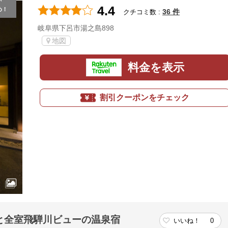
が
4.4
め！
36 件
クチコミ数 :
岐阜県下呂市湯之島898
地図
料金を表示
割引クーポンをチェック
と全室飛騨川ビューの温泉宿
いいね！
0