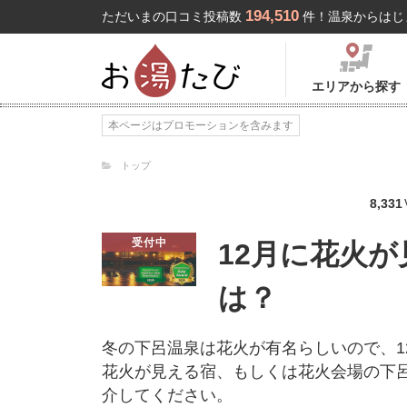
194,510
ただいまの口コミ投稿数
件！温泉からはじ
エリアから探す
本ページはプロモーションを含みます
トップ
8,331
受付中
12月に花火
は？
冬の下呂温泉は花火が有名らしいので、1
花火が見える宿、もしくは花火会場の下
介してください。