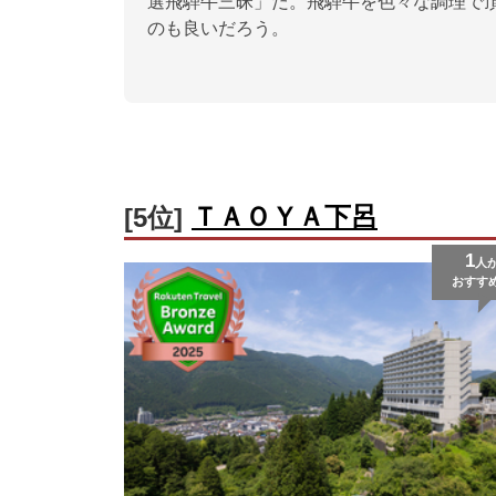
選飛騨牛三昧」だ。飛騨牛を色々な調理で
のも良いだろう。
ＴＡＯＹＡ下呂
[5位]
1
人
おすす