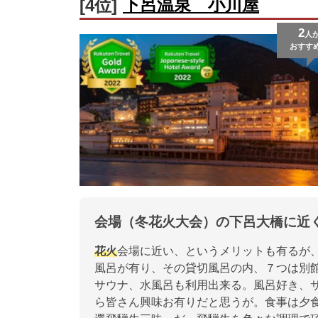
下呂温泉 小川屋
[4位]
2
人
おすす
会場（冬花火大会）の下呂大橋に近
花火
会場に近い、というメリットも有るが
風呂が有り、その貸切風呂の内、７つは別
サウナ、水風呂も利用出来る。風呂好き、
ら皆さん興味お有りだと思うが。食事は夕