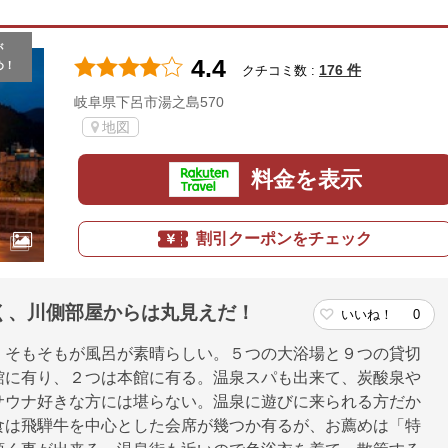
が
4.4
め！
176 件
クチコミ数 :
岐阜県下呂市湯之島570
地図
料金を表示
割引クーポンをチェック
く、川側部屋からは丸見えだ！
いいね！
0
、そもそもが風呂が素晴らしい。５つの大浴場と９つの貸切
館に有り、２つは本館に有る。温泉スパも出来て、炭酸泉や
サウナ好きな方には堪らない。温泉に遊びに来られる方だか
食は飛騨牛を中心とした会席が幾つか有るが、お薦めは「特