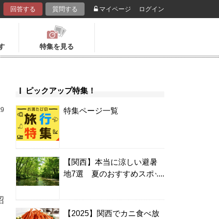
回答する
質問する
マイページ
ログイン
す
特集を見る
ピックアップ特集！
29
特集ページ一覧
【関西】本当に涼しい避暑
地7選 夏のおすすめスポッ
ト＆温泉宿
紹
【2025】関西でカニ食べ放