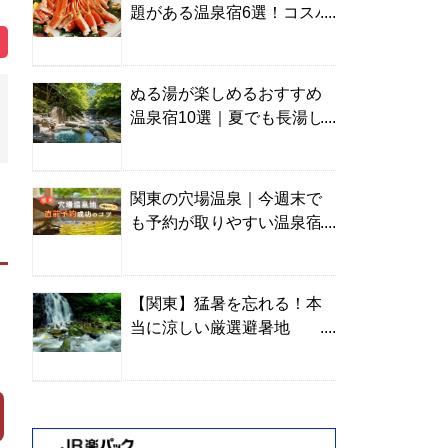
題がある温泉宿6選！コスパ
の高い宿からご褒美旅まで
ぬる湯が楽しめるおすすめ
温泉宿10選｜夏でも長湯し
やすい名湯を温泉ソムリエ
が厳選
関東の穴場温泉｜今週末で
も予約が取りやすい温泉宿
を温泉ソムリエが紹介
【関東】猛暑を忘れる！本
当に涼しい厳選避暑地
TOP10