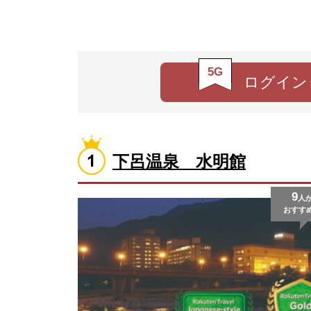
5G
ログイン
下呂温泉 水明館
9
人
おすす