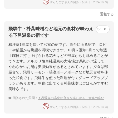
ずんたこすさんの回答（投稿日：2024/10/ 3）
通報する
飛騨牛・朴葉味噌など地元の食材が味わえ
0
る下呂温泉の宿です
和洋室1部屋を除いて和室の宿です。高台にある宿で、ロビ
ーや部屋から眺望を満喫できます。10月～翌年3月まで毎週
土曜日に打ち上げられる花火はどの部屋からも眺めることが
できます。アルカリ性単純温泉の大浴場は源泉かけ流しで、
やわらかいお湯は美肌効果があるとされています。夕食は部
屋食で、飛騨サーモン・瑞浪ボーノポークなど地元食材を使
った和食です。飛騨牛を使った料理が付くグレードアッププ
ランがあります。朝食に出てくる朴葉味噌はごはんがすすむ
美味さです。
回答された質問：
下呂温泉の温泉の良さが楽しめる、食事の良い温泉宿を教えて
ずんたこすさんの回答（投稿日：2024/10/ 3）