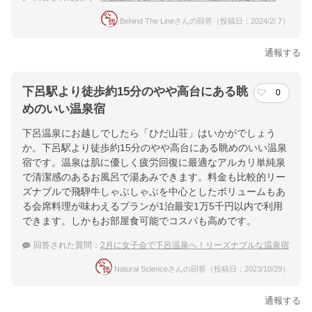
Behind The Lineさんの回答（投稿日：2024/2/ 7）
通報する
下呂駅より徒歩約15分のやや高台にある眺
0
めのいい温泉宿
下呂温泉にお越しでしたら「ひだ山荘」はいかがでしょう
か。下呂駅より徒歩約15分のやや高台にある眺めのいい温泉
宿です。温泉は肌に優しく疲労回復に最適なアルカリ単純泉
で清潔感のあるお風呂で湯あみできます。料金も比較的リー
ズナブルで飛騨牛しゃぶしゃぶを中心としたボリュームもあ
る会席料理が味わえるプランが1泊最安1万5千円以内で利用
できます。しかもお部屋食可能でコスパも高めです。
回答された質問：
2月に女子会で下呂温泉へ！リーズナブルな温泉宿
Natural Scienceさんの回答（投稿日：2023/10/29）
通報する