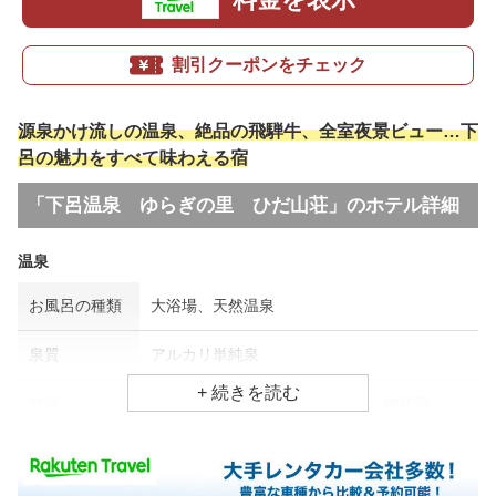
割引クーポンをチェック
源泉かけ流しの温泉、絶品の飛騨牛、全室夜景ビュー…下
呂の魅力をすべて味わえる宿
「下呂温泉 ゆらぎの里 ひだ山荘」のホテル詳細
温泉
お風呂の種類
大浴場、天然温泉
泉質
アルカリ単純泉
効能
美肌効果、疲労回復、リウマチ・神経病
食事場所