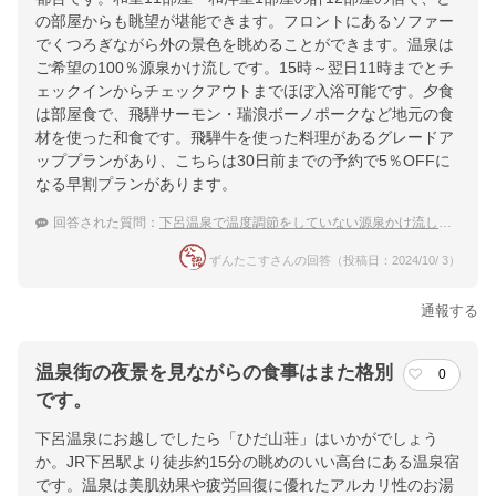
の部屋からも眺望が堪能できます。フロントにあるソファー
でくつろぎながら外の景色を眺めることができます。温泉は
ご希望の100％源泉かけ流しです。15時～翌日11時までとチ
ェックインからチェックアウトまでほぼ入浴可能です。夕食
は部屋食で、飛騨サーモン・瑞浪ボーノポークなど地元の食
材を使った和食です。飛騨牛を使った料理があるグレードア
ッププランがあり、こちらは30日前までの予約で5％OFFに
なる早割プランがあります。
回答された質問：
下呂温泉で温度調節をしていない源泉かけ流しのお風呂に入れる宿は？
ずんたこすさんの回答（投稿日：2024/10/ 3）
通報する
温泉街の夜景を見ながらの食事はまた格別
0
です。
下呂温泉にお越しでしたら「ひだ山荘」はいかがでしょう
か。JR下呂駅より徒歩約15分の眺めのいい高台にある温泉宿
です。温泉は美肌効果や疲労回復に優れたアルカリ性のお湯