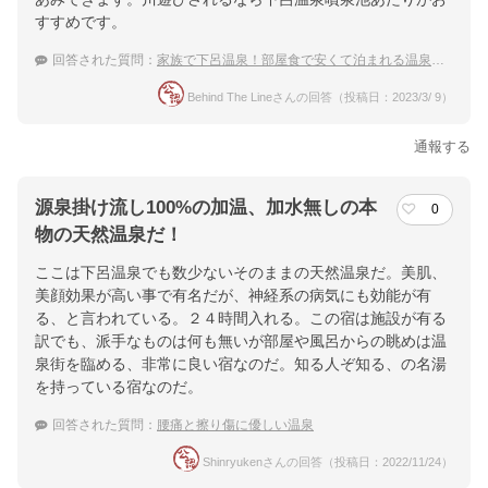
すすめです。
回答された質問：
家族で下呂温泉！部屋食で安くて泊まれる温泉宿は？
Behind The Lineさんの回答（投稿日：2023/3/ 9）
通報する
源泉掛け流し100%の加温、加水無しの本
0
物の天然温泉だ！
ここは下呂温泉でも数少ないそのままの天然温泉だ。美肌、
美顔効果が高い事で有名だが、神経系の病気にも効能が有
る、と言われている。２４時間入れる。この宿は施設が有る
訳でも、派手なものは何も無いが部屋や風呂からの眺めは温
泉街を臨める、非常に良い宿なのだ。知る人ぞ知る、の名湯
を持っている宿なのだ。
回答された質問：
腰痛と擦り傷に優しい温泉
Shinryukenさんの回答（投稿日：2022/11/24）