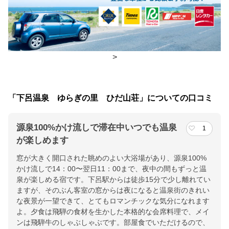
朝食
食堂
夕食
部屋
チェックイン・チェックアウト時間
>
チェックイン
14:00(最終チェックイン：19:00)
チェックアウ
10:00
「下呂温泉 ゆらぎの里 ひだ山荘」についての口コミ
ト
源泉100%かけ流しで滞在中いつでも温泉
1
交通アクセス
が楽しめます
【鉄道】JR高山線・下呂駅下車、徒歩15分（車で3分）／【車】
窓が大きく開口された眺めのよい大浴場があり、源泉100%
中央道・中津川ICより国道257号経由、約90分
かけ流しで14：00〜翌日11：00まで、夜中の間もずっと温
泉が楽しめる宿です。下呂駅からは徒歩15分で少し離れてい
提供：楽天トラベル
ますが、そのぶん客室の窓からは夜になると温泉街のきれい
楽天トラベルで
な夜景が一望できて、とてもロマンチックな気分になれます
よ。夕食は飛騨の食材を生かした本格的な会席料理で、メイ
ホテル詳細を詳しく見る
ンは飛騨牛のしゃぶしゃぶです。部屋食でいただけるので、