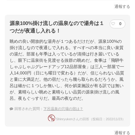
通報する
源泉100%掛け流しの温泉なので湯舟は１
0
つだが夜通し入れる！
眺めの良い開放的な湯舟が１つあるだけだが、源泉100%の
掛け流しなので夜通しで入れる。すべすべの本当に良い泉質
の湯だ。部屋も年季は入っているが清掃は行き届いている
し、眼下に温泉街を見渡せる抜群の眺めだ。食事は「飛騨牛
しゃぶしゃぶグレードアップ12品部屋食」は三人一部屋で一
人14,000円（日にち曜日で変わる）だが、信じられない品質
と量に大満足だ。他の宿だったら幾ら取られるだろうか。風
呂は確かに１つしか無いし、何か娯楽施設が有る訳では無い
が、素晴らしい眺めと素晴らしい品質の源泉掛け流しの風
呂。夜もぐっすりだ。最高の夜なのだ。
回答された質問：
下呂温泉の穴場の宿は？
Shinryukenさんの回答（投稿日：2022/11/23）
通報する