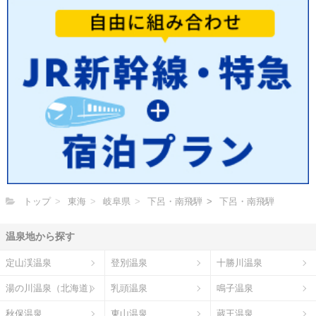
トップ
東海
岐阜県
下呂・南飛騨
下呂・南飛騨
温泉地から探す
定山渓温泉
登別温泉
十勝川温泉
湯の川温泉（北海道）
乳頭温泉
鳴子温泉
秋保温泉
東山温泉
蔵王温泉