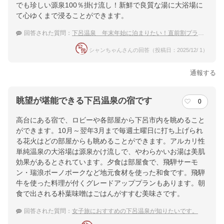
でも珍しい源泉100％掛け流し！新鮮で良質な湯に大浴場に
て心ゆくまで浸ることができます。
回答された質問：
下呂温泉 年末年始に泊まりたい！直前割プランがある宿
シャンちゃんさんの回答（投稿日：2025/12/ 1）
通報する
眺望が堪能できる下呂温泉の宿です
0
高台にある宿で、ロビーや各部屋から下呂市内を眺めること
ができます。10月～翌年3月まで毎週土曜日に打ち上げられ
る花火はどの部屋からも眺めることができます。アルカリ性
単純温泉の大浴場は源泉かけ流しで、やわらかいお湯は美肌
効果があるとされています。夕食は部屋食で、飛騨サーモ
ン・瑞浪ボーノポークなど地元食材を使った和食です。飛騨
牛を使った料理が付くグレードアッププランもあります。朝
食で出される朴葉味噌はごはんがすすむ美味さです。
回答された質問：
女子旅におすすめの下呂温泉が知りたいです。