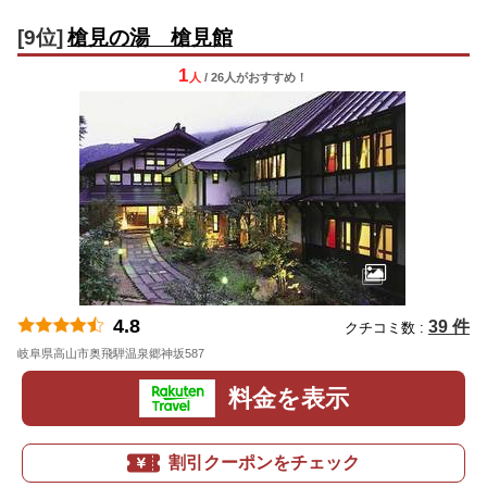
[9位]
槍見の湯 槍見館
1
人
/ 26人
が
おすすめ！
4.8
39 件
クチコミ数 :
岐阜県高山市奥飛騨温泉郷神坂587
地図
料金を表示
割引クーポンをチェック