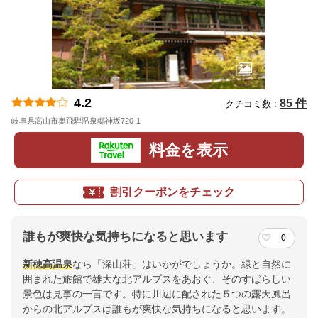
4.2
85 件
クチコミ数 :
岐阜県高山市奥飛騨温泉郷神坂720-1
地図
料金を表示
割引クーポンをチェック
誰もが爽快な気持ちになると思います
0
新穂高温泉
なら「深山荘」はいかがでしょうか。緑と自然に
囲まれた旅館で雄大な北アルプスをあおぐ、そのすばらしい
景色は見事の一言です。特に川辺に配された５つの露天風呂
からの北アルプスは誰もが爽快な気持ちになると思います。