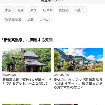
関連キーワード
家族
祖母
東海
岐阜県
奥飛騨
高山市
新穂高温泉
絶景
お祝い
「新穂高温泉」に関連する質問
2020/09/06
2023/02/20
新穂高温泉で家族4人がほっこり
春休みにカップルで新穂高温泉
とできるアットホームな宿は？
お泊まりデート。貸切風呂があ
るおすすめの宿は？