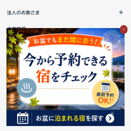
法人のお客さま
企業情報
×
ご利用中の方
お問い合わせ
消費税の表示
ウェブアクセシビリティの取り組み
個人情報保護ポリシー
プライバシーポータル
Cookieポリシー
特定商取引法に基づく表記
情報セキュリティ基本方針
商標について
BIGLOBEトップ
Copyright ©BIGLOBE Inc.
2026.
All rights reserved.