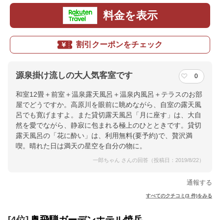
料金を表示
割引クーポンをチェック
源泉掛け流しの大人気客室です
0
和室12畳＋前室＋温泉露天風呂＋温泉内風呂＋テラスのお部
屋でどうですか。高原川を眼前に眺めながら、自室の露天風
呂でも寛げますよ。また貸切露天風呂「月に座す」は、大自
然を愛でながら、静寂に包まれる極上のひとときです。貸切
露天風呂の「花に酔い」は、利用無料(要予約)で、贅沢満
喫。晴れた日は満天の星空を自分の物に。
一郎ちゃん さんの回答（投稿日：2019/8/22）
通報する
すべてのクチコミ(3 件)をみる
[4位]
奥飛騨ガーデンホテル焼岳