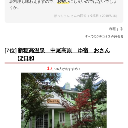
衷料理も味わえますので、
お祝い
にも良いのではないでしょ
うか。
ぼっちさん さんの回答（投稿日：2019/8/16）
通報する
すべてのクチコミ(1 件)をみる
[7位]
新穂高温泉 中尾高原 ゆ宿 おさん
ぽ日和
1
人
/ 26人
が
おすすめ！