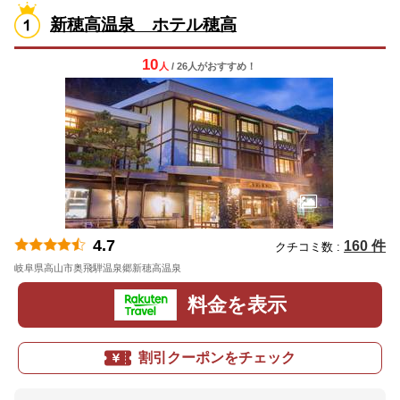
新穂高温泉 ホテル穂高
10
人
/ 26人
が
おすすめ！
4.7
160 件
クチコミ数 :
岐阜県高山市奥飛騨温泉郷新穂高温泉
地図
料金を表示
割引クーポンをチェック