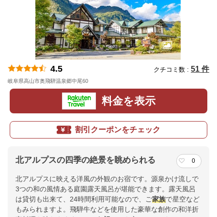
4.5
51 件
クチコミ数 :
岐阜県高山市奥飛騨温泉郷中尾60
地図
料金を表示
割引クーポンをチェック
北アルプスの四季の絶景を眺められる
0
北アルプスに映える洋風の外観のお宿です。源泉かけ流しで
3つの和の風情ある庭園露天風呂が堪能できます。露天風呂
は貸切も出来て、24時間利用可能なので、ご
家族
で星空など
もみられますよ。飛騨牛などを使用した豪華な創作の和洋折