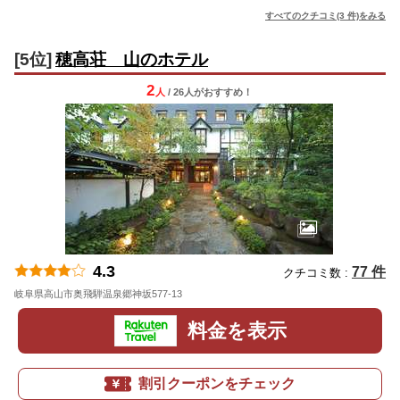
すべてのクチコミ(3 件)をみる
[5位]
穂高荘 山のホテル
2
人
/ 26人
が
おすすめ！
4.3
77 件
クチコミ数 :
岐阜県高山市奥飛騨温泉郷神坂577-13
地図
料金を表示
割引クーポンをチェック