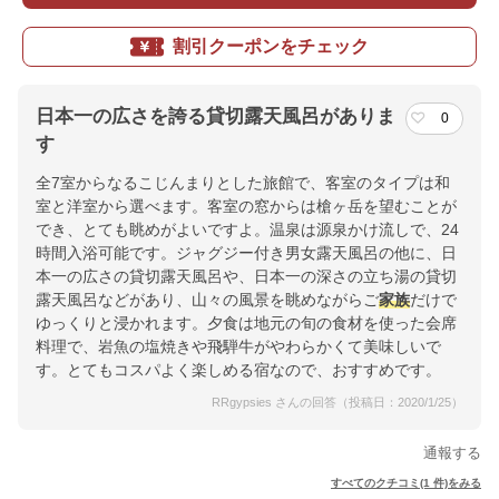
割引クーポンをチェック
日本一の広さを誇る貸切露天風呂がありま
0
す
全7室からなるこじんまりとした旅館で、客室のタイプは和
室と洋室から選べます。客室の窓からは槍ヶ岳を望むことが
でき、とても眺めがよいですよ。温泉は源泉かけ流しで、24
時間入浴可能です。ジャグジー付き男女露天風呂の他に、日
本一の広さの貸切露天風呂や、日本一の深さの立ち湯の貸切
露天風呂などがあり、山々の風景を眺めながらご
家族
だけで
ゆっくりと浸かれます。夕食は地元の旬の食材を使った会席
料理で、岩魚の塩焼きや飛騨牛がやわらかくて美味しいで
す。とてもコスパよく楽しめる宿なので、おすすめです。
RRgypsies さんの回答（投稿日：2020/1/25）
通報する
すべてのクチコミ(1 件)をみる