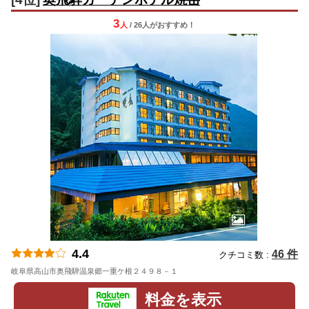
3
人
/ 26人
が
おすすめ！
4.4
46 件
クチコミ数 :
岐阜県高山市奥飛騨温泉郷一重ケ根２４９８－１
地図
料金を表示