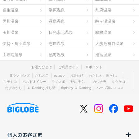
皆生温泉
湯原温泉
別府温泉
黒川温泉
霧島温泉
酸ヶ湯温泉
玉川温泉
日光湯元温泉
箱根温泉
伊勢・鳥羽温泉
志摩温泉
大歩危祖谷温泉
由布院温泉
熱海温泉
指宿温泉
お湯たびとは
ご利用ガイド
Ｇポイント
Ｇランキング
だれどこ
ocruyo
お湯たび
わたしと、暮らし。
キテミヨ
ベストオイシー
モノスポ
野に行く。
カウナラ
ミツケヨ
たびゆかし
Ｇ-Ranking 推し活
食pin by Ｇ-Ranking
ハーブ酒のススメ
個人のお客さま