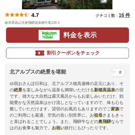
4.7
16 件
クチコミ数 :
岐阜県高山市奥飛騨温泉郷中尾135-1
地図
料金を表示
割引クーポンをチェック
北アルプスの絶景を堪能
0
ゆ宿おさんぽ日和は、北アルプス穂高連峰の足元にあり、そ
の
絶景
を楽しみながら温泉も満喫いただける
新穂高温泉
の宿
です。雄大な大自然は露天風呂からもお楽しみいただけ、効
能豊かな天然温泉はかけ流しとなっていますので、体も心も
癒していただけます。貸切のお風呂もありますのでご
家族
で
のご利用にも最適。空気の良い別世界に、お
祖母
さまもきっ
と喜ばれることでしょう。また、飛騨牛などの
奥飛騨
ならで
はのお食事も魅力で、
お祝い
旅行にもぴったりです。