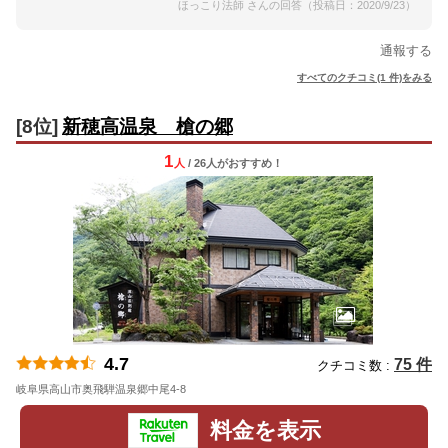
ほっこり法師 さんの回答（投稿日：2020/9/23）
通報する
すべてのクチコミ(1 件)をみる
[8位]
新穂高温泉 槍の郷
1
人
/ 26人
が
おすすめ！
4.7
75 件
クチコミ数 :
岐阜県高山市奥飛騨温泉郷中尾4-8
地図
料金を表示