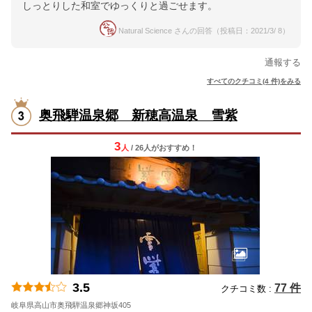
しっとりした和室でゆっくりと過ごせます。
Natural Science さんの回答（投稿日：2021/3/ 8）
通報する
すべてのクチコミ(4 件)をみる
奥飛騨温泉郷 新穂高温泉 雪紫
3
人
/ 26人
が
おすすめ！
3.5
77 件
クチコミ数 :
岐阜県高山市奥飛騨温泉郷神坂405
地図