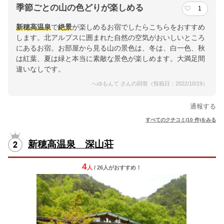
季節ごとの山の色どりが楽しめる
1
新穂高温泉
で
絶景
が楽しめるお宿でしたらこちらをおすすめ
します。北アルプスに囲まれた自然の空気がおいしいところ
にあるお宿。お部屋から見る山の景色は、冬は、白一色、秋
は紅葉、夏は緑と本当に素敵な景色が楽しめます。大満足間
違いなしです。
へゆもんて さんの回答（投稿日：2022/10/19）
通報する
すべてのクチコミ(10 件)をみる
新穂高温泉 深山荘
4
人
/ 26人
が
おすすめ！