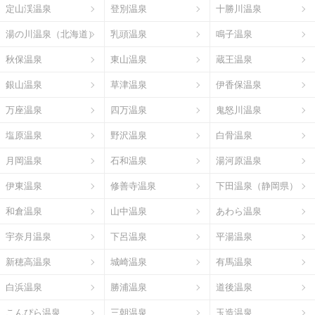
定山渓温泉
登別温泉
十勝川温泉
湯の川温泉（北海道）
乳頭温泉
鳴子温泉
秋保温泉
東山温泉
蔵王温泉
銀山温泉
草津温泉
伊香保温泉
万座温泉
四万温泉
鬼怒川温泉
塩原温泉
野沢温泉
白骨温泉
月岡温泉
石和温泉
湯河原温泉
伊東温泉
修善寺温泉
下田温泉（静岡県）
和倉温泉
山中温泉
あわら温泉
宇奈月温泉
下呂温泉
平湯温泉
新穂高温泉
城崎温泉
有馬温泉
白浜温泉
勝浦温泉
道後温泉
こんぴら温泉
三朝温泉
玉造温泉