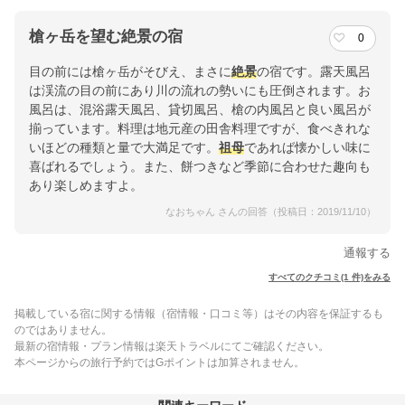
槍ヶ岳を望む絶景の宿
0
目の前には槍ヶ岳がそびえ、まさに
絶景
の宿です。露天風呂
は渓流の目の前にあり川の流れの勢いにも圧倒されます。お
風呂は、混浴露天風呂、貸切風呂、槍の内風呂と良い風呂が
揃っています。料理は地元産の田舎料理ですが、食べきれな
いほどの種類と量で大満足です。
祖母
であれば懐かしい味に
喜ばれるでしょう。また、餅つきなど季節に合わせた趣向も
あり楽しめますよ。
なおちゃん さんの回答（投稿日：2019/11/10）
通報する
すべてのクチコミ(1 件)をみる
掲載している宿に関する情報（宿情報・口コミ等）はその内容を保証するも
のではありません。
最新の宿情報・プラン情報は楽天トラベルにてご確認ください。
本ページからの旅行予約ではGポイントは加算されません。