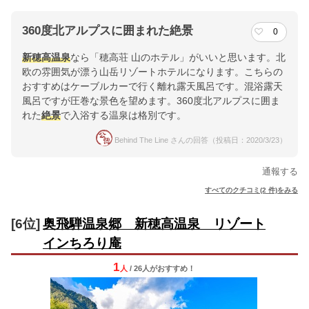
360度北アルプスに囲まれた絶景
0
新穂高温泉
なら「穂高荘 山のホテル」がいいと思います。北
欧の雰囲気が漂う山岳リゾートホテルになります。こちらの
おすすめはケーブルカーで行く離れ露天風呂です。混浴露天
風呂ですが圧巻な景色を望めます。360度北アルプスに囲ま
れた
絶景
で入浴する温泉は格別です。
Behind The Line さんの回答（投稿日：2020/3/23）
通報する
すべてのクチコミ(2 件)をみる
[6位]
奥飛騨温泉郷 新穂高温泉 リゾート
インちろり庵
1
人
/ 26人
が
おすすめ！