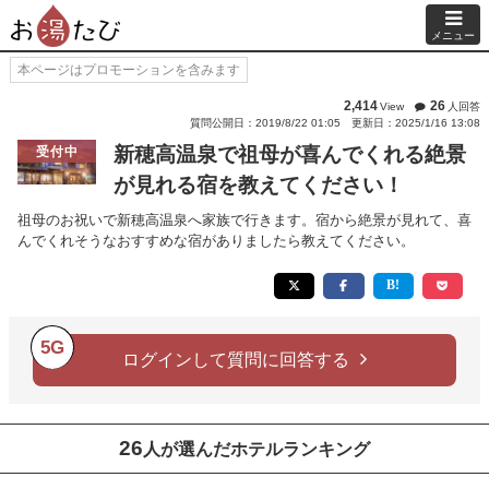
メニュー
本ページはプロモーションを含みます
2,414
26
View
人回答
質問公開日：2019/8/22 01:05
更新日：2025/1/16 13:08
新穂高温泉で祖母が喜んでくれる絶景
受付中
が見れる宿を教えてください！
祖母のお祝いで新穂高温泉へ家族で行きます。宿から絶景が見れて、喜
んでくれそうなおすすめな宿がありましたら教えてください。
5G
ログインして質問に回答する
26
人が選んだホテルランキング