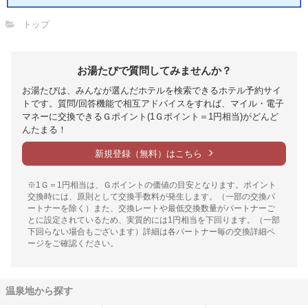
トップ
お湯たびで質問してみませんか？
お湯たびは、みんなが選んだホテルを検索できるホテル予約サイ
トです。質問/回答機能で相互アドバイスをすれば、マイル・電子
マネーに交換できるＧポイント(1Ｇポイント＝1円相当)がどんど
んたまる！
新規登録（無料）はこちら
※1Ｇ＝1円相当は、Ｇポイントの価値の目安となります。ポイント
交換時には、原則として交換手数料が発生します。（一部の交換パ
ートナーを除く）また、交換レートや最低交換数量がパートナーご
とに設定されているため、実質的には1円相当を下回ります。（一部
下回らない場合もございます）詳細は各パートナー毎の交換詳細ペ
ージをご確認ください。
温泉地から探す