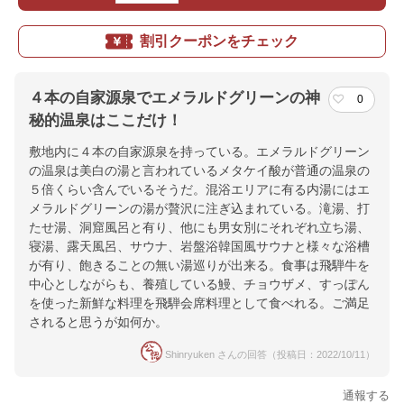
割引クーポンをチェック
４本の自家源泉でエメラルドグリーンの神
0
秘的温泉はここだけ！
敷地内に４本の自家源泉を持っている。エメラルドグリーン
の温泉は美白の湯と言われているメタケイ酸が普通の温泉の
５倍くらい含んでいるそうだ。混浴エリアに有る内湯にはエ
メラルドグリーンの湯が贅沢に注ぎ込まれている。滝湯、打
たせ湯、洞窟風呂と有り、他にも男女別にそれぞれ立ち湯、
寝湯、露天風呂、サウナ、岩盤浴韓国風サウナと様々な浴槽
が有り、飽きることの無い湯巡りが出来る。食事は飛騨牛を
中心としながらも、養殖している鰻、チョウザメ、すっぽん
を使った新鮮な料理を飛騨会席料理として食べれる。ご満足
されると思うが如何か。
Shinryuken さんの回答（投稿日：2022/10/11）
通報する