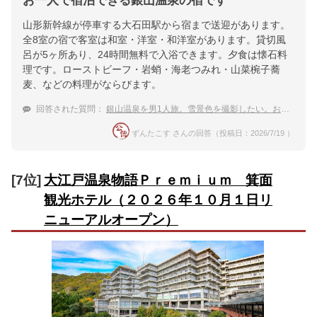
お一人で宿泊できる銀山温泉の宿です
山形新幹線が停車する大石田駅から宿まで送迎があります。
全8室の宿で客室は和室・洋室・和洋室があります。貸切風
呂が5ヶ所あり、24時間無料で入浴できます。夕食は懐石料
理です。ローストビーフ・岩蛸・海老つみれ・山菜椀子蕎
麦、などの料理がならびます。
回答された質問：
銀山温泉を男1人旅。雪景色を撮影したい。おすすめ宿は？
ずんたこす さんの回答（投稿日：2026/7/19 ）
[7位]
大江戸温泉物語Ｐｒｅｍｉｕｍ 箕面
観光ホテル（２０２６年１０月１日リ
ニューアルオープン）