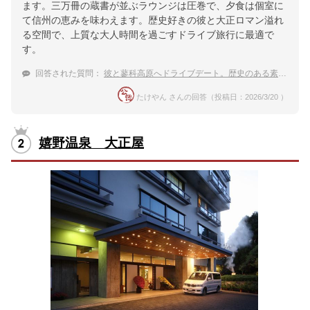
ます。三万冊の蔵書が並ぶラウンジは圧巻で、夕食は個室に
て信州の恵みを味わえます。歴史好きの彼と大正ロマン溢れ
る空間で、上質な大人時間を過ごすドライブ旅行に最適で
す。
回答された質問：
彼と蓼科高原へドライブデート。歴史のある素敵な温泉宿をおしえてください。
たけやん さんの回答（投稿日：2026/3/20 ）
嬉野温泉 大正屋