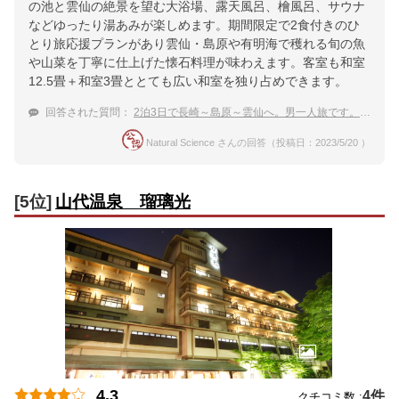
の池と雲仙の絶景を望む大浴場、露天風呂、檜風呂、サウナ
などゆったり湯あみが楽しめます。期間限定で2食付きのひ
とり旅応援プランがあり雲仙・島原や有明海で穫れる旬の魚
や山菜を丁寧に仕上げた懐石料理が味わえます。客室も和室
12.5畳＋和室3畳ととても広い和室を独り占めできます。
回答された質問：
2泊3日で長崎～島原～雲仙へ。男一人旅です。温泉宿を教えてください。
Natural Science さんの回答（投稿日：2023/5/20 ）
[5位]
山代温泉 瑠璃光
4.3
4件
クチコミ数 :