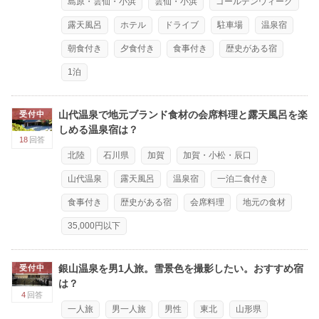
島原・雲仙・小浜
雲仙・小浜
ゴールデンウィーク
露天風呂
ホテル
ドライブ
駐車場
温泉宿
朝食付き
夕食付き
食事付き
歴史がある宿
1泊
山代温泉で地元ブランド食材の会席料理と露天風呂を楽
受付中
しめる温泉宿は？
18
回答
北陸
石川県
加賀
加賀・小松・辰口
山代温泉
露天風呂
温泉宿
一泊二食付き
食事付き
歴史がある宿
会席料理
地元の食材
35,000円以下
銀山温泉を男1人旅。雪景色を撮影したい。おすすめ宿
受付中
は？
4
回答
一人旅
男一人旅
男性
東北
山形県