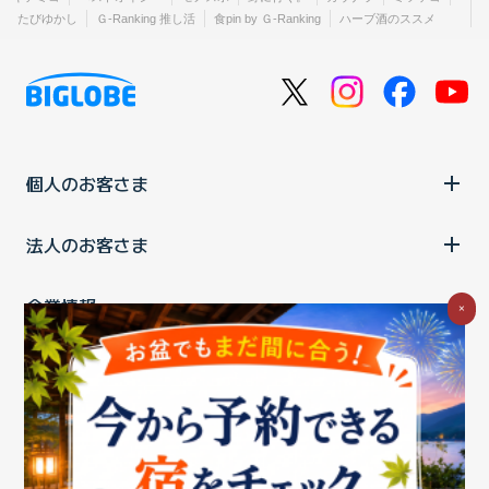
たびゆかし
Ｇ-Ranking 推し活
食pin by Ｇ-Ranking
ハーブ酒のススメ
個人のお客さま
法人のお客さま
企業情報
×
ご利用中の方
お問い合わせ
消費税の表示
ウェブアクセシビリティの取り組み
個人情報保護ポリシー
プライバシーポータル
Cookieポリシー
特定商取引法に基づく表記
情報セキュリティ基本方針