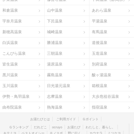
和倉温泉
山中温泉
あわら温泉
宇奈月温泉
下呂温泉
平湯温泉
新穂高温泉
城崎温泉
有馬温泉
白浜温泉
勝浦温泉
道後温泉
こんぴら温泉
三朝温泉
玉造温泉
皆生温泉
湯原温泉
別府温泉
黒川温泉
霧島温泉
酸ヶ湯温泉
玉川温泉
日光湯元温泉
箱根温泉
伊勢・鳥羽温泉
志摩温泉
大歩危祖谷温泉
由布院温泉
熱海温泉
指宿温泉
お湯たびとは
ご利用ガイド
Ｇポイント
Ｇランキング
だれどこ
ocruyo
お湯たび
わたしと、暮らし。
キテミヨ
ベストオイシー
モノスポ
野に行く。
カウナラ
ミツケヨ