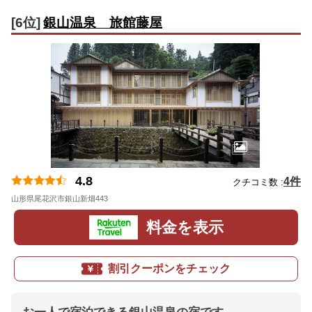
[6位]
銀山温泉 旅館藤屋
4.8
4件
クチコミ数 :
山形県尾花沢市銀山新畑443
地図
料金を表示
割引クーポンをチェック