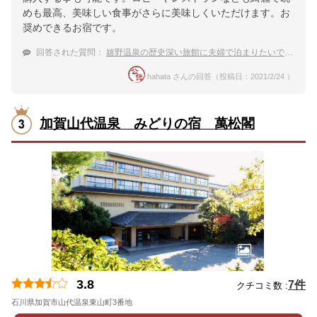
めも最高、美味しい食事がさらに美味しくいただけます。お
奨めできるお宿です。
回答された質問：
嬉野温泉の歴史深い旅館に夫婦で泊まりたいです。
hahata さんの回答（投稿日：2021/2/24 ）
加賀山代温泉 みどりの宿 萬松閣
3.8
7件
クチコミ数 :
石川県加賀市山代温泉東山町3番地
地図