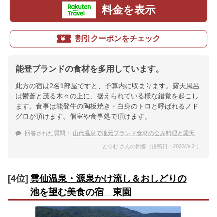
料金を表示
割引クーポンをチェック
能登ブランドの食材を多用しています。
此方の宿は2名1部屋ですと、予算内に収まります。露天風呂
は鬱蒼と茂る木々の上に、据えられている様な錯覚を起こし
ます。食事は能登牛の陶板焼き・白身のトロと呼ばれるノド
グロが頂けます。個室や食事処で頂けます。
回答された質問：
山代温泉で地元ブランド食材の会席料理と露天風呂を楽しめる温泉宿は？
とりむ さんの回答（投稿日：2023/3/ 2 ）
[4位]
雲仙温泉・源泉かけ流し＆おしどりの
池を望む美食の宿 東園