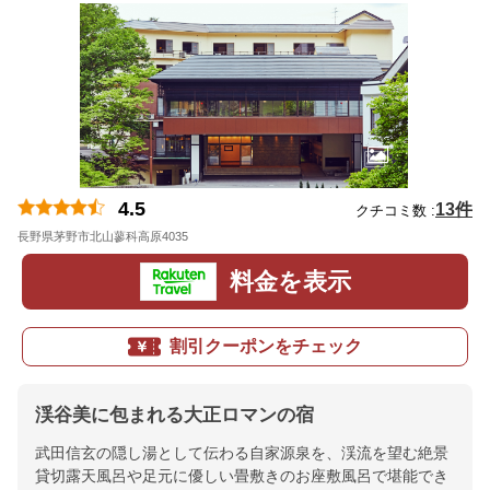
4.5
13件
クチコミ数 :
長野県茅野市北山蓼科高原4035
地図
料金を表示
割引クーポンをチェック
渓谷美に包まれる大正ロマンの宿
武田信玄の隠し湯として伝わる自家源泉を、渓流を望む絶景
貸切露天風呂や足元に優しい畳敷きのお座敷風呂で堪能でき