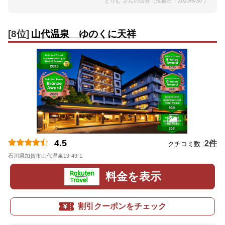
とりむ さんの回答（投稿日：2023/5/30 ）
[8位]
山代温泉 ゆのくに天祥
4.5
2件
クチコミ数 :
石川県加賀市山代温泉19-49-1
地図
料金を表示
割引クーポンをチェック