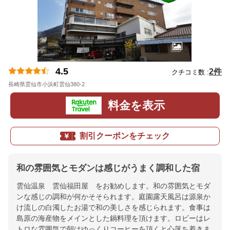
4.5
2件
クチコミ数 :
長崎県雲仙市小浜町雲仙380-2
地図
料金を表示
割引クーポンをチェック
和の雰囲気とモダンは感じがうまく調和した宿
雲仙温泉 雲仙福田屋 をお勧めします。和の雰囲気とモダ
ンな感じの調和が何かそそられます。庭園露天風呂は源泉か
け流しの白濁したお湯で和の美しさを感じられます。食事は
島原の海産物をメインとした鍋料理を頂けます。ロビーはレ
トロな雰囲気で朝はゆっくりコーヒーを頂くと心落ち着きま