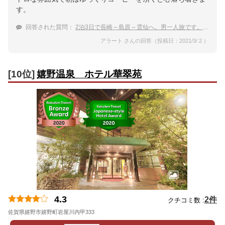
す。
回答された質問：
2泊3日で長崎～島原～雲仙へ。男一人旅です。温泉宿を教えてください。
アラート さんの回答（投稿日：2021/3/ 2 ）
[10位]
嬉野温泉 ホテル華翠苑
4.3
2件
クチコミ数 :
佐賀県嬉野市嬉野町岩屋川内甲333
地図