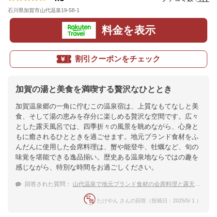
石川県加賀市山代温泉19-58-1
地図
料金を表示
割引クーポンをチェック
加賀の湯と美食を満喫する贅沢なひととき
加賀温泉郷の一角に佇むこの温泉宿は、上質なもてなしと美
食、そして湯の恵みを存分に楽しめる贅沢な空間です。広々
とした露天風呂では、四季折々の風景を眺めながら、心身と
もに癒されるひとときを過ごせます。地元ブランド食材をふ
んだんに使用した会席料理は、蟹や能登牛、牡蠣など、旬の
味覚を堪能できる逸品揃い。歴史ある温泉地ならではの趣を
感じながら、特別な時間をお過ごしください。
回答された質問：
山代温泉で地元ブランド食材の会席料理と露天風呂を楽しめる温泉宿は？
たけやん さんの回答（投稿日：2025/5/ 1 ）