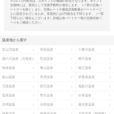
※1Ｇ＝1円相当は、Ｇポイントの価値の目安となります。ポイント
交換時には、原則として交換手数料が発生します。（一部の交換パ
ートナーを除く）また、交換レートや最低交換数量がパートナーご
とに設定されているため、実質的には1円相当を下回ります。（一部
下回らない場合もございます）詳細は各パートナー毎の交換詳細ペ
ージをご確認ください。
温泉地から探す
定山渓温泉
登別温泉
十勝川温泉
湯の川温泉（北海道）
乳頭温泉
鳴子温泉
秋保温泉
東山温泉
蔵王温泉
銀山温泉
草津温泉
伊香保温泉
万座温泉
四万温泉
鬼怒川温泉
塩原温泉
野沢温泉
白骨温泉
月岡温泉
石和温泉
湯河原温泉
伊東温泉
修善寺温泉
下田温泉（静岡県）