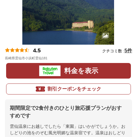
4.5
5件
クチコミ数 :
長崎県雲仙市小浜町雲仙181
地図
料金を表示
割引クーポンをチェック
期間限定で2食付きのひとり旅応援プランがおす
すめです
雲仙温泉にお越しでしたら「東園」はいかがでしょうか。お
しどりの池をのぞむ風光明媚な温泉宿です。温泉はおしどり