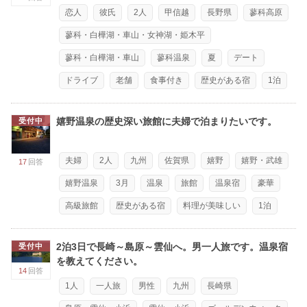
恋人
彼氏
2人
甲信越
長野県
蓼科高原
蓼科・白樺湖・車山・女神湖・姫木平
蓼科・白樺湖・車山
蓼科温泉
夏
デート
ドライブ
老舗
食事付き
歴史がある宿
1泊
嬉野温泉の歴史深い旅館に夫婦で泊まりたいです。
受付中
夫婦
2人
九州
佐賀県
嬉野
嬉野・武雄
17
回答
嬉野温泉
3月
温泉
旅館
温泉宿
豪華
高級旅館
歴史がある宿
料理が美味しい
1泊
2泊3日で長崎～島原～雲仙へ。男一人旅です。温泉宿
受付中
を教えてください。
14
回答
1人
一人旅
男性
九州
長崎県