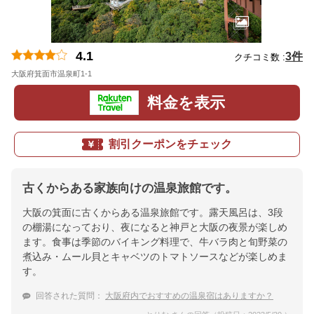
4.1
3件
クチコミ数 :
大阪府箕面市温泉町1-1
地図
料金を表示
割引クーポンをチェック
古くからある家族向けの温泉旅館です。
大阪の箕面に古くからある温泉旅館です。露天風呂は、3段
の棚湯になっており、夜になると神戸と大阪の夜景が楽しめ
ます。食事は季節のバイキング料理で、牛バラ肉と旬野菜の
煮込み・ムール貝とキャベツのトマトソースなどが楽しめま
す。
回答された質問：
大阪府内でおすすめの温泉宿はありますか？