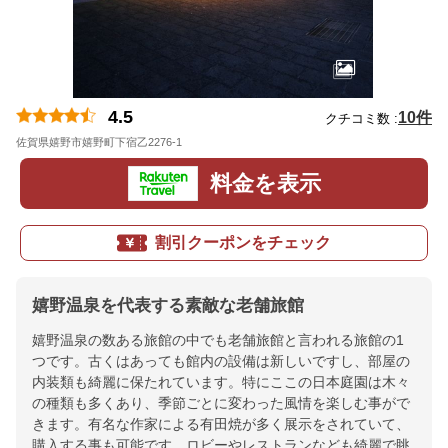
4.5
10件
クチコミ数 :
佐賀県嬉野市嬉野町下宿乙2276-1
地図
料金を表示
割引クーポンをチェック
嬉野温泉を代表する素敵な老舗旅館
嬉野温泉の数ある旅館の中でも老舗旅館と言われる旅館の1
つです。古くはあっても館内の設備は新しいですし、部屋の
内装類も綺麗に保たれています。特にここの日本庭園は木々
の種類も多くあり、季節ごとに変わった風情を楽しむ事がで
きます。有名な作家による有田焼が多く展示をされていて、
購入する事も可能です。ロビーやレストランなども綺麗で眺