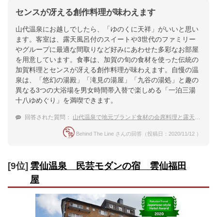
センスが冴える創作料理が味わえます
山代温泉にお越しでしたら、「ゆのくに天祥」がいいと思い
ます。客室は、露天風呂付のスイートや3世代のファミリー
やグループに最適な間取りなど好みにあわせた多彩なお部屋
を用意しています。食事は、加賀の旬の食材を使った伝統の
加賀料理とセンスが冴える創作料理が味わえます。自慢の温
泉は、「悠幻の湯殿」「滝見の湯屋」「九谷の湯処」と趣の
異なる3つの大浴場を男女時間帯入替で楽しめる「一泊三湯
十八ゆめぐり」を満喫できます。
回答された質問：
山代温泉で地元ブランド食材の会席料理と露天風呂を楽しめる温泉宿は？
Behind The Line さんの回答（投稿日：2020/11/12 ）
[9位]
雲仙温泉 民芸モダンの宿 雲仙福田
屋