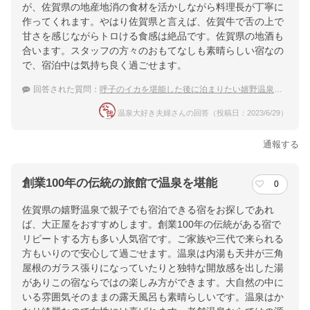
が、佐賀県の地産地消の食材を活かしながら料理長が丁寧に
作ってくれます。やはり佐賀県と言えば、佐賀牛で舌の上で
甘さを感じながらトロける食感は絶品です。佐賀県の地酒も
合います。スタッフの方々のおもてなしも素晴らしい宿なの
で、宿泊中は気持ち良く過ごせます。
回答された質問：
呼子のイカを堪能した後に泊まりたい嬉野温泉の宿
温泉大好き夫婦さんの回答（投稿日：2023/6/29）
通報する
創業100年の伝統の旅館で温泉を堪能
0
佐賀県の嬉野温泉で親子でも宿泊できる宿をお探しであれ
ば、大正屋をおすすめします。創業100年の伝統がある宿で
リピートする方も多い人気宿です。ご家族や三代で来られる
方もいりので安心して過ごせます。温泉は内湯も天井が三角
屋根のガラス張りになっていたりと独特な開放感を出した湯
がありこの宿ならではの楽しみ方ができます。大自然の中に
いる雰囲気そのままの露天風呂も素晴らしいです。温泉はか