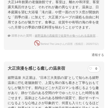
大正14年創業の老舗旅館です。客室は、離れや和洋室、客室
露天風呂付きなど、それぞれが趣の異なります。温泉は、日
本庭園を望む大浴場「滝の湯」や壁一面のガラス窓が開放的
な「四季の湯」に加えて、大正屋グループの湯処も自由に利
用できるのが魅力です。食事は、佐賀牛や有明の海の幸を使
った月替りの季節の懐石料理を味わうことができます。
回答された質問：
嬉野温泉の高級宿で佐賀牛が食べられる温泉宿を探しています。
Behind The Lineさんの回答（投稿日：2020/7/12）
通報する
大正浪漫を感じる癒しの温泉宿
0
嬉野温泉 大正屋は、“日本三大美肌の湯”として知られる嬉野
温泉に佇む老舗旅館で、上質な和の落ち着きと丁寧なおもて
なしが魅力です。館内はどこか大正ロマンを感じるような趣
があり、静かで品のある空間の中でゆったりとした時間を過
ごせます。温泉はとろみのある独特の湯質で、肌がすべすべ
になるような心地よさが印象的で、何度も入りたくなるほど