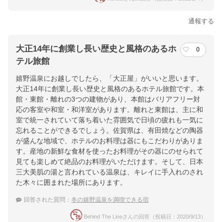
通報する
大正14年に創業し長い歴史と風格のあるホ
0
テル旅館
嬉野温泉にお越しでしたら、「大正屋」がいいと思います。
大正14年に創業し長い歴史と風格のあるホテル旅館です。本
館・東館・離れの3つの建物があり、本館はバリアフリー対
応の客室や和室・和洋室があります。離れと東館は、主に和
室で統一されていて落ち着いた雰囲気で日頃の疲れも一気に
忘れることができるでしょう。佐賀県は、有田焼などの陶器
が盛んな地域で、ホテルのお料理は器にもこだわりがありま
す。産地の新鮮な食材を使ったお料理がその器にのせられて
見ても楽しめて絶品のお料理がいただけます。そして、日本
三大美肌の湯と言われている温泉は、キレイに手入れのされ
た木々に囲まれた場所にあります。
回答された質問：
冬の嬉野温泉を満喫できる宿
Behind The Lineさんの回答（投稿日：2020/9/13）