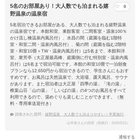
5名のお部屋あり！大人数でも泊まれる嬉
0
野温泉の温泉宿
5名宿泊できるお部屋がある、大人数でも泊まれる嬉野温泉
の温泉宿です。本館和室、東館客室（二間客室・源泉100％
かけ流し檜温泉内風呂付）、水昌の間（庭園を臨む1階特
室・和室二間・温泉内風呂付）、菊の間（庭園を臨む2階特
室・和室10畳＋TW・温泉内風呂付）は5名まで、本館和洋
室、衆芳亭（大正屋最高峰、庭園側に佇む特別室・温泉内風
呂付）は6名まで宿泊可能です。本館の和室10畳で一泊朝食
プランなら12,650円から宿泊できるので、学生さんにもおす
すめです。お風呂は天然温泉で、大浴場、露天風呂、サウナ
があります。また宿泊者は大正屋「四季の湯」「滝の湯」、
椎葉山荘「山の湯」「しいばの湯」の4つのお風呂をすべて
利用できるので、湯めぐりも楽しむことができます。（無
料・専用車送迎付き）
回答された質問：
嬉野温泉 大人数でも泊まりやすい！卒業旅行におすすめの温泉宿
山羊座さんの回答（投稿日：2025/2/12）
通報する