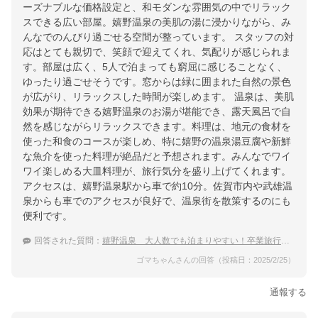
ーズナブルな価格設定と、和モダンな雰囲気の中でリラック
スできる広い部屋。嬉野温泉の美肌の湯に浸かりながら、み
んなでのんびり過ごせる空間が整っています。 スタッフの対
応はとても親切で、笑顔で迎えてくれ、気配りが感じられま
す。部屋は広く、5人で泊まっても窮屈に感じることなく、
ゆったり過ごせそうです。窓からは緑に囲まれた自然の景色
が広がり、リラックスした時間が楽しめます。 温泉は、美肌
効果が期待できる嬉野温泉のお湯が堪能でき、露天風呂で自
然を感じながらリラックスできます。料理は、地元の食材を
使った和食のコースが楽しめ、特に嬉野の温泉湯豆腐や新鮮
な魚介を使った料理が絶品だと予想されます。みんなでワイ
ワイ楽しめる大皿料理が、旅行気分を盛り上げてくれます。
アクセスは、嬉野温泉駅から車で約10分。佐賀市内や武雄温
泉からも車でのアクセスが良好で、温泉街を散策するのにも
便利です。
回答された質問：
嬉野温泉 大人数でも泊まりやすい！卒業旅行におすすめの温泉宿
ゴマちゃんさんの回答（投稿日：2025/2/25）
通報する