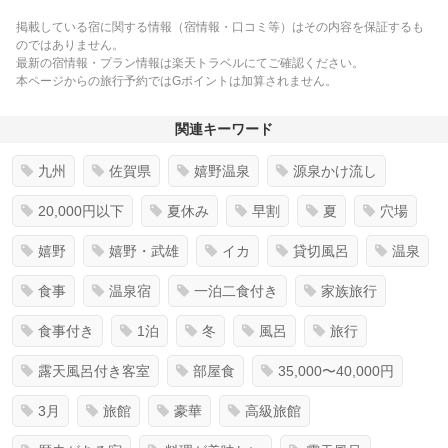
掲載している宿に関する情報（宿情報・口コミ等）はその内容を保証するも
のではありません。
最新の宿情報・プラン情報は楽天トラベルにてご確認ください。
本ページからの旅行予約ではGポイントは加算されません。
関連キーワード
九州
佐賀県
嬉野温泉
源泉かけ流し
20,000円以下
夏休み
早割
夏
穴場
嬉野
嬉野・武雄
イカ
貸切風呂
温泉
食事
温泉宿
一泊二食付き
家族旅行
食事付き
1泊
冬
風呂
旅行
露天風呂付き客室
部屋食
35,000〜40,000円
3月
旅館
豪華
高級旅館