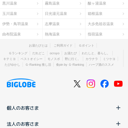
黒川温泉
霧島温泉
酸ヶ湯温泉
玉川温泉
日光湯元温泉
箱根温泉
伊勢・鳥羽温泉
志摩温泉
大歩危祖谷温泉
由布院温泉
熱海温泉
指宿温泉
お湯たびとは
ご利用ガイド
Ｇポイント
Ｇランキング
だれどこ
ocruyo
お湯たび
わたしと、暮らし。
キテミヨ
ベストオイシー
モノスポ
野に行く。
カウナラ
ミツケヨ
たびゆかし
Ｇ-Ranking 推し活
食pin by Ｇ-Ranking
ハーブ酒のススメ
個人のお客さま
法人のお客さま