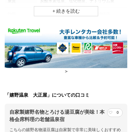
泉質
炭酸水素塩泉、塩化物泉、ナトリウム泉
効能
美肌効果、婦人病、リウマチ・神経病
食事場所
朝食
食事処
夕食
食事処
チェックイン・チェックアウト時間
>
チェックイン
15:00(最終チェックイン：19:00)
チェックアウ
10:00
「嬉野温泉 大正屋」についての口コミ
ト
自家製嬉野名物とろける湯豆腐が美味！本
0
交通アクセス
格会席料理の老舗温泉宿
西九州新幹線嬉野温泉駅よりタクシー約5分／九州長崎自動車道
こちらの嬉野名物湯豆腐は自家製で非常に美味しくおすすめ
嬉野ICより約10分/ 博多駅交通センターより高速バス2時間