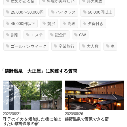
歴史がある宿
料理が美味しい
露天風呂
25,000〜30,000円
ハイクラス
50,000円以上
45,000円以下
贅沢
高級
夕食付き
割引
エステ
記念日
GW
ゴールデンウィーク
卒業旅行
大人数
車
「嬉野温泉 大正屋」に関連する質問
2023/06/21
2020/08/26
呼子のイカを堪能した後に泊ま
嬉野温泉で贅沢できる宿
りたい嬉野温泉の宿