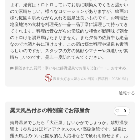
ます。湯質はトロトロしていてお肌に馴染んでくると温かい
ので素晴らしい。様々なロケーションがありますが、絵画の
様な庭園を眺めながら入れる温泉は良いものです。お料理は
地産地消の食材を料理長が一品一品丁寧に調理して持ってき
てくれます。料理は昔ながらの伝統的な和食が醍醐味で朝食
のトロける湯豆腐はたまりません。また夕食の佐賀牛も絶品
なので地酒と共に頂けます。この宿は郷土料理や温泉も素晴
らしいのですが、スタッフの方の笑顔やマナーや気遣いが素
晴らしいのです。是非一度訪れてみてください。
回答された質問：
寒い冬は嬉野温泉でお籠り1泊デート。おすすめの露天風呂付客室の宿は？
温泉大好き夫婦さんの回答（投稿日：2023/1/31）
通報する
露天風呂付きの特別室でお部屋食
0
嬉野温泉でしたら「大正屋」はいかがでしょうか。嬉野温泉
駅より徒歩1分ほどとアクセスのいい高級旅館です。温泉は
露天風呂のついた開放的な大浴場などで疲れを癒せます。お