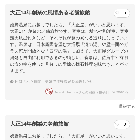
大正14年創業の風情ある老舗旅館
0
嬉野温泉にお越しでしたら、「大正屋」がいいと思います。
大正14年創業の老舗旅館です。客室は、離れや和洋室、客室
露天風呂付きなど、それぞれが趣の異なる造りになっていま
す。温泉は、日本庭園を望む大浴場「滝の湯」や壁一面のガ
ラス窓が開放的な「四季の湯」に加えて、大正屋グループの
湯処も自由に利用できるのが嬉しい。食事は、佐賀牛や有明
の海の幸を使った月替りの季節の懐石料理を味わうことがで
きます。
回答された質問：
夫婦で嬉野温泉を満喫したい
Behind The Lineさんの回答（投稿日：2020/9/ 7）
通報する
大正14年創業の老舗旅館
0
嬉野温泉にお越しでしたら、「大正屋」がいいと思います。