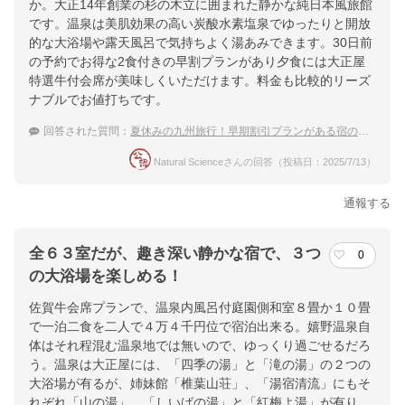
か。大正14年創業の杉の木立に囲まれた静かな純日本風旅館
です。温泉は美肌効果の高い炭酸水素塩泉でゆったりと開放
的な大浴場や露天風呂で気持ちよく湯あみできます。30日前
の予約でお得な2食付きの早割プランがあり夕食には大正屋
特選牛付会席が美味しくいただけます。料金も比較的リーズ
ナブルでお値打ちです。
回答された質問：
夏休みの九州旅行！早期割引プランがある宿のおすすめは？
Natural Scienceさんの回答（投稿日：2025/7/13）
通報する
全６３室だが、趣き深い静かな宿で、３つ
0
の大浴場を楽しめる！
佐賀牛会席プランで、温泉内風呂付庭園側和室８畳か１０畳
で一泊二食を二人で４万４千円位で宿泊出来る。嬉野温泉自
体はそれ程混む温泉地では無いので、ゆっくり過ごせるだろ
う。温泉は大正屋には、「四季の湯」と「滝の湯」の２つの
大浴場が有るが、姉妹館「椎葉山荘」、「湯宿清流」にもそ
れぞれ「山の湯」、「しいばの湯」と「紅梅よ湯」が有り、