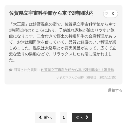
佐賀県立宇宙科学館から車で2時間以内
0
「大正屋」は嬉野温泉の宿で、佐賀県立宇宙科学館から車で
2時間以内のところにあり、子供連れ家族が泊まりやすい旅
館になります。二食付きで郷土の特選和牛の会席料理があっ
て、お米は棚田米を使っていて、品質と鮮度のいい料理が楽
しめました。温泉は大浴場とか露天風呂があって、広くて立
派な造りの湯船などで、リラックスしたお湯に浸かれまし
た。
回答された質問：
佐賀県立宇宙科学館から車で2時間以内！家族旅行におすすめの温泉宿
ヤギヌマさんの回答（投稿日：2024/12/15）
通報する
前へ
1
次へ