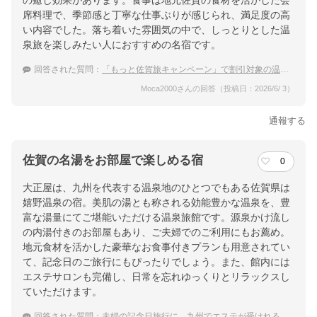
の癒し効果があります。食事は地元佐賀の食材を活かした会
席料理で、季節感と丁寧な仕事ぶりが感じられ、満足度の高
い内容でした。落ち着いた雰囲気の中で、しっとりとした温
泉旅を楽しみたい人におすすめの名宿です。
回答された質問：
「もっと佐賀旅キャンペーン」で割引対象の温泉宿でおすすめを教えて
Moca2000さんの回答（投稿日：2026/6/ 3）
通報する
佐賀の名湯をお部屋で楽しめる宿
0
大正屋は、九州を代表する温泉地のひとつでもある佐賀県は
嬉野温泉の宿。美肌の湯とも称される効能豊かな温泉を、豊
富な湯量にてご堪能いただける温泉旅館です。源泉かけ流し
の内湯付きのお部屋もあり、ご夫婦でのご利用にもお薦め。
地元食材を活かした豪華なお食事付きプランも用意されてい
て、記念日のご旅行にもぴったりでしょう。また、館内には
エステサロンも完備し、日常を忘れゆっくりとリラックスし
ていただけます。
回答された質問：
夫婦の記念日旅行に、九州でエステが受けれる温泉宿