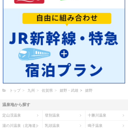
トップ
九州
佐賀県
嬉野・武雄
嬉野
温泉地から探す
定山渓温泉
登別温泉
十勝川温泉
湯の川温泉（北海道）
乳頭温泉
鳴子温泉