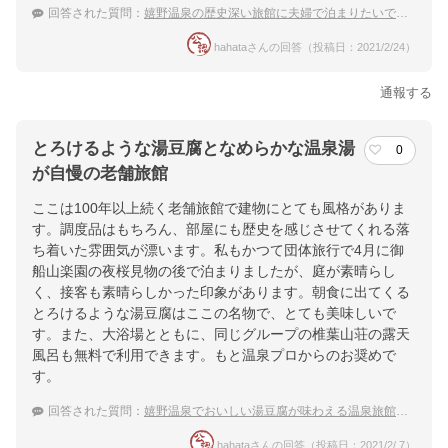
回答された質問：
嬉野温泉の歴史深い旅館に夫婦で泊まりたいです。
hahataさんの回答（投稿日：2021/2/24）
通報する
とろけるような湯豆腐となめらかな温泉湯
0
が自慢の老舗旅館
ここは100年以上続く老舗旅館で建物にとても風格がありま
す。調度品はもちろん、部屋にも歴史を感じさせてくれる落
ち着いた雰囲気が漂います。私もかつて団体旅行で4月に御
船山楽園の夜桜見物の後で泊まりましたが、庭が素晴らし
く、接客も素晴らしかった印象があります。朝食に出てくる
とろけるような湯豆腐はここの名物で、とても美味しいで
す。また、大浴場とともに、同じグループの椎葉山荘の露天
風呂も無料で利用できます。もと温泉プロからのお奨めで
す。
回答された質問：
嬉野温泉でおいしい湯豆腐が味わえる温泉旅館を探しています。
hahataさんの回答（投稿日：2021/2/ 7）