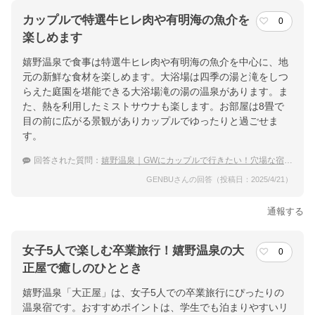
カップルで特選牛ヒレ肉や有明海の魚介を
0
楽しめます
嬉野温泉で食事は特選牛ヒレ肉や有明海の魚介を中心に、地
元の新鮮な食材を楽しめます。大浴場は四季の湯と滝をしつ
らえた庭園を堪能できる大浴場滝の湯の温泉があります。ま
た、熱を利用したミストサウナも楽します。お部屋は8畳で
目の前に広がる景観がありカップルでゆったりと過ごせま
す。
回答された質問：
嬉野温泉｜GWにカップルで行きたい！穴場な宿のおすすめは？
GENBUさんの回答（投稿日：2025/4/21）
通報する
女子5人で楽しむ卒業旅行！嬉野温泉の大
0
正屋で癒しのひととき
嬉野温泉「大正屋」は、女子5人での卒業旅行にぴったりの
温泉宿です。おすすめポイントは、学生でも泊まりやすいリ