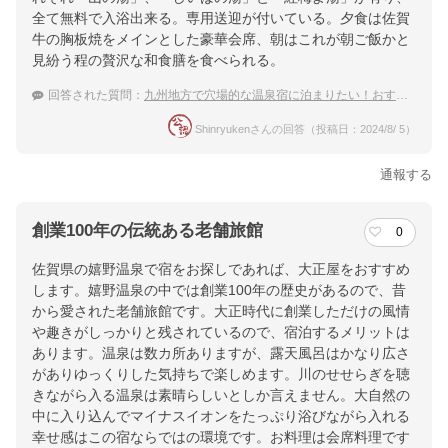
全て無料で入浴出来る。専用送迎が付いている。夕食は佐賀
牛の胸板焼をメインとした豪華会席、朝はこれが朝ご飯かと
見紛う程の贅沢な和食膳を食べられる。
回答された質問：
九州地方で穴場的な温泉宿に泊まりたい！おすすめの宿は？
Shinryukenさんの回答（投稿日：2024/8/ 5）
通報する
創業100年の伝統ある老舗旅館
0
佐賀県の嬉野温泉で宿をお探しであれば、大正屋をおすすめ
します。嬉野温泉の中では創業100年の歴史があるので、昔
から愛された老舗旅館です。大正時代に創業しただけの風情
や趣きがしっかりと残されているので、宿泊するメリットは
あります。温泉は数カ所ありますが、露天風呂はかなり広さ
がありゆっくりした気持ちで楽しめます。川のせせらぎを聴
きながら入る温泉は素晴らしいとしか言えません。大自然の
中に入り込んでマイナスイオンをたっぷり浴びながら入れる
幸せ感はこの宿ならではの環境です。お料理は会席料理です