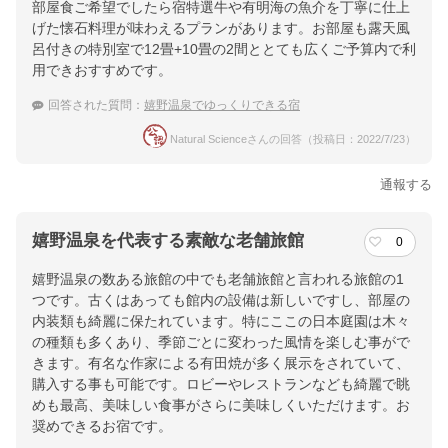
部屋食ご希望でしたら宿特選牛や有明海の魚介を丁寧に仕上
げた懐石料理が味わえるプランがあります。お部屋も露天風
呂付きの特別室で12畳+10畳の2間ととても広くご予算内で利
用できおすすめです。
回答された質問：
嬉野温泉でゆっくりできる宿
Natural Scienceさんの回答（投稿日：2022/7/23）
通報する
嬉野温泉を代表する素敵な老舗旅館
0
嬉野温泉の数ある旅館の中でも老舗旅館と言われる旅館の1
つです。古くはあっても館内の設備は新しいですし、部屋の
内装類も綺麗に保たれています。特にここの日本庭園は木々
の種類も多くあり、季節ごとに変わった風情を楽しむ事がで
きます。有名な作家による有田焼が多く展示をされていて、
購入する事も可能です。ロビーやレストランなども綺麗で眺
めも最高、美味しい食事がさらに美味しくいただけます。お
奨めできるお宿です。