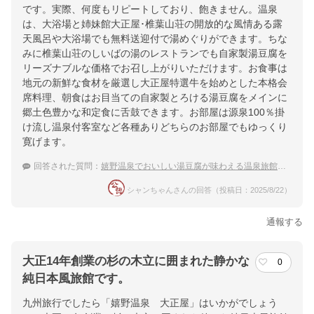
です。実際、何度もリピートしており、飽きません。温泉
は、大浴場と姉妹館大正屋･椎葉山荘の開放的な風情ある露
提供：楽天トラベル
天風呂や大浴場でも無料送迎付で湯めぐりができます。ちな
楽天トラベルで
みに椎葉山荘のしいばの湯のレストランでも自家製湯豆腐を
リーズナブルな価格でお召し上がりいただけます。お食事は
ホテル詳細を詳しく見る
地元の新鮮な食材を厳選し大正屋特選牛を始めとした本格会
席料理、朝食はお目当ての自家製とろける湯豆腐をメインに
郷土色豊かな和定食に舌鼓できます。お部屋は源泉100％掛
け流し温泉付客室など各種ありどちらのお部屋でもゆっくり
寛げます。
回答された質問：
嬉野温泉でおいしい湯豆腐が味わえる温泉旅館を探しています。
シャンちゃんさんの回答（投稿日：2025/8/22）
通報する
大正14年創業の杉の木立に囲まれた静かな
0
純日本風旅館です。
九州旅行でしたら「嬉野温泉 大正屋」はいかがでしょう