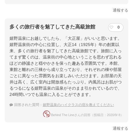
通報する
多くの旅行者を魅了してきた高級旅館
0
嬉野温泉にお越しでしたら、「大正屋」がいいと思います。
嬉野温泉街の中心に位置し、大正14（1925年）年の創業以
来、多くの旅行者を魅了してきた高級旅館です。旅館に入っ
てまず驚くのは、温泉街の中心地ということを思わず忘れる
ほどの静謐さと穏やかさを保った趣ある雰囲気です。本館、
東館と離れの三棟から成り立っており、それぞれの棟や部屋
ごとに異なった雰囲気をお楽しみいただけます。お部屋の天
井は高く、広く室内は開放感もたっぷり。内風呂はお肌がつ
るつるになる嬉野温泉の温泉がそのまま引かれているので、
24時間いつでも温泉に入ることができます。
回答された質問：
嬉野温泉のハイクラスの宿を教えてください
Behind The Lineさんの回答（投稿日：2020/9/ 8）
通報する