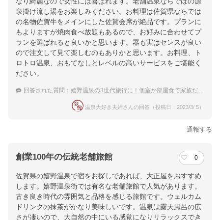
なり綺麗なので女性には喜ばれます。老舗温泉ならではの源
泉掛け流し湯をお楽しみください。お料理は佐賀県ならでは
の名物佐賀牛をメインにした佐賀会席が絶品です。プランに
もよりますが焼肉食べ放題もあるので、お好みに合わせてプ
ランを選ばれると良いかと思います。器も実はセンスが良い
ので注文して見て楽しむのもありかと思います。お料理、ト
ロトロ温泉、おもてなしとレベルの高いサービスをご堪能く
ださい。
回答された質問：
嬉野温泉の3世代旅行に！個室か部屋食で家族だけの空間で食事できる温泉宿
温泉大好き夫婦さんの回答（投稿日：2023/3/ 5）
通報する
創業100年の伝統老舗旅館
0
佐賀県の嬉野温泉で宿をお探しであれば、大正屋をおすすめ
します。嬉野温泉街では有名な老舗旅館で人気があります。
古き良き時代の雰囲気と品格を感じる旅館です。ウェルカム
ドリンクの抹茶がかなり美味しいです。温泉は露天風呂の広
さが凄いので、大自然の中にいる感覚になりリラックスでき