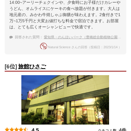
14:00~アーリーチェクインや、夕食時にお子様だけカレーや
うどん、オムライスにケーキの食べ放題が付きます。大人は
地元産の、みかわ牛焼しゃぶ御膳が味わえます。2食付きで1
万~1万5千円と大変お値打ちな料金で宿泊できます。お部屋
は、とても広くオーシャンビューで快適です。
回答された質問：
愛知県・のんほいパーク（豊橋総合動植物公園)で遊んだ後、温泉に宿泊したい。
Natural Science さんの回答（投稿日：2023/1/14 ）
[6位]
旅館ひさご
4.5
4件
クチコミ数 :