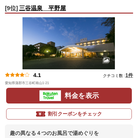
[9位]
三谷温泉 平野屋
4.1
1件
クチコミ数 :
愛知県蒲郡市三谷町南山1-21
地図
料金を表示
割引クーポンをチェック
趣の異なる４つのお風呂で湯めぐりを