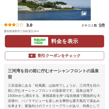
3.0
5件
クチコミ数 :
愛知県蒲郡市三谷町鳶欠14-4
地図
料金を表示
割引クーポンをチェック
三河湾を目の前に佇むオーシャンフロントの温泉
宿
三谷温泉にある「松風園」は如何でしょうか。三河湾を目の
前に佇むオーシャンフロントの温泉宿です。温泉は地下
1500mから湧出する、単独源泉を持つ塩化物泉で開放的な大
浴場や、パノラマビューを楽しめる爽快な露天風呂で湯あみ
出来ます。家族向けのファミリープランがあり、特典として