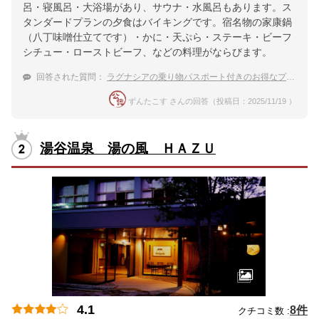
呂・寝風呂・大浴場があり、サウナ・水風呂もあります。ス
タンダードプランの夕食はバイキングです。宿名物の家康鍋
（八丁味噌仕立てです）・かに・天ぷら・ステーキ・ビーフ
シチュー・ローストビーフ、などの料理がならびます。
回答された質問：
ラグナシアの乗り物パスポート付きのお得なプランのある温泉宿を教えてください
ずんたこす さんの回答（投稿日：2025/11/19 ）
湯谷温泉 湯の風 ＨＡＺＵ
4.1
8件
クチコミ数 :