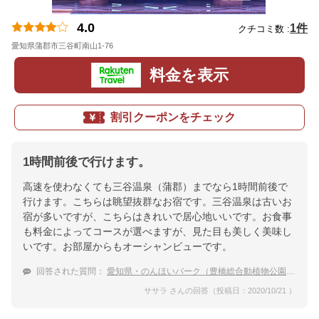
4.0
1件
クチコミ数 :
愛知県蒲郡市三谷町南山1-76
地図
料金を表示
割引クーポンをチェック
1時間前後で行けます。
高速を使わなくても三谷温泉（蒲郡）までなら1時間前後で
行けます。こちらは眺望抜群なお宿です。三谷温泉は古いお
宿が多いですが、こちらはきれいで居心地いいです。お食事
も料金によってコースが選べますが、見た目も美しく美味し
いです。お部屋からもオーシャンビューです。
回答された質問：
愛知県・のんほいパーク（豊橋総合動植物公園)で遊んだ後、温泉に宿泊したい。
ササラ さんの回答（投稿日：2020/10/21 ）