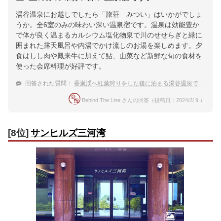
湯谷温泉にお越しでしたら「旅荘 みつい」はいかがでしょ
うか。全6室のみの味わい深い温泉宿です。温泉は効能豊か
で体が良く温まるカルシウム塩化物泉で川のせせらぎと緑に
囲まれた露天風呂や内湯でかけ流しのお湯を楽しめます。夕
食はしし肉や鳳来牛に加えて鮎、山菜など新鮮な旬の食材を
使った会席料理が好評です。
回答された質問：
香嵐渓へ紅葉狩りをした後に泊まる湯谷温泉で家族旅行におすすめの宿
Behind The Line さんの回答（投稿日：2024/2/ 9 ）
[8位]
サンヒルズ三河湾