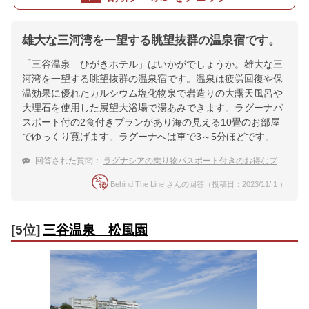
雄大な三河湾を一望する眺望抜群の温泉宿です。
「三谷温泉 ひがきホテル」はいかがでしょうか。雄大な三
河湾を一望する眺望抜群の温泉宿です。温泉は疲労回復や保
温効果に優れたカルシウム塩化物泉で岩造りの大露天風呂や
大理石を使用した展望大浴場で湯あみできます。ラグーナパ
スポート付の2食付きプランがあり海の見える10畳のお部屋
でゆっくり寛げます。ラグーナへは車で3～5分ほどです。
回答された質問：
ラグナシアの乗り物パスポート付きのお得なプランのある温泉宿を教えてください
Behind The Line さんの回答（投稿日：2023/11/ 1 ）
[5位]
三谷温泉 松風園