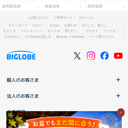
由布院温泉
熱海温泉
指宿温泉
お湯たびとは
ご利用ガイド
Ｇポイント
Ｇランキング
だれどこ
ocruyo
お湯たび
わたしと、暮らし。
キテミヨ
ベストオイシー
モノスポ
野に行く。
カウナラ
ミツケヨ
たびゆかし
Ｇ-Ranking 推し活
食pin by Ｇ-Ranking
ハーブ酒のススメ
個人のお客さま
法人のお客さま
企業情報
×
ご利用中の方