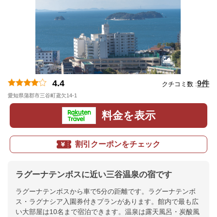
4.4
9件
クチコミ数 :
愛知県蒲郡市三谷町鳶欠14-1
地図
料金を表示
割引クーポンをチェック
ラグーナテンボスに近い三谷温泉の宿です
ラグーナテンボスから車で5分の距離です。ラグーナテンボ
ス・ラグナシア入園券付きプランがあります。館内で最も広
い大部屋は10名まで宿泊できます。温泉は露天風呂・炭酸風