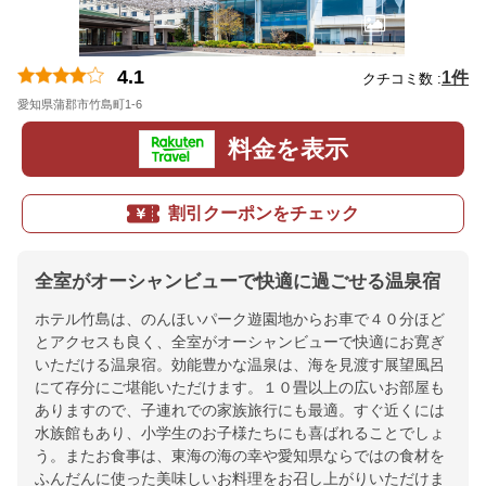
4.1
1件
クチコミ数 :
愛知県蒲郡市竹島町1-6
地図
料金を表示
割引クーポンをチェック
全室がオーシャンビューで快適に過ごせる温泉宿
ホテル竹島は、のんほいパーク遊園地からお車で４０分ほど
とアクセスも良く、全室がオーシャンビューで快適にお寛ぎ
いただける温泉宿。効能豊かな温泉は、海を見渡す展望風呂
にて存分にご堪能いただけます。１０畳以上の広いお部屋も
ありますので、子連れでの家族旅行にも最適。すぐ近くには
水族館もあり、小学生のお子様たちにも喜ばれることでしょ
う。またお食事は、東海の海の幸や愛知県ならではの食材を
ふんだんに使った美味しいお料理をお召し上がりいただけま