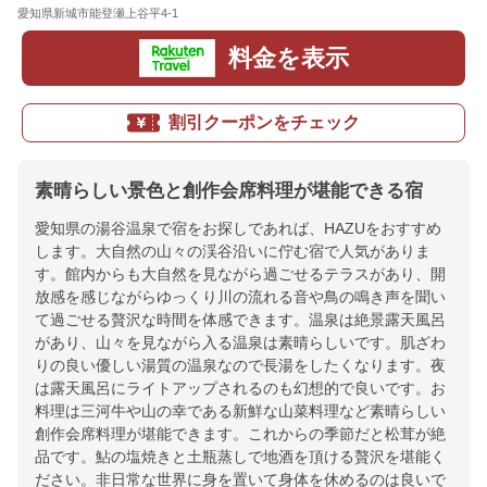
愛知県新城市能登瀬上谷平4-1
地図
料金を表示
割引クーポンをチェック
素晴らしい景色と創作会席料理が堪能できる宿
愛知県の湯谷温泉で宿をお探しであれば、HAZUをおすすめ
します。大自然の山々の渓谷沿いに佇む宿で人気がありま
す。館内からも大自然を見ながら過ごせるテラスがあり、開
放感を感じながらゆっくり川の流れる音や鳥の鳴き声を聞い
て過ごせる贅沢な時間を体感できます。温泉は絶景露天風呂
があり、山々を見ながら入る温泉は素晴らしいです。肌ざわ
りの良い優しい湯質の温泉なので長湯をしたくなります。夜
は露天風呂にライトアップされるのも幻想的で良いです。お
料理は三河牛や山の幸である新鮮な山菜料理など素晴らしい
創作会席料理が堪能できます。これからの季節だと松茸が絶
品です。鮎の塩焼きと土瓶蒸しで地酒を頂ける贅沢を堪能く
ださい。非日常な世界に身を置いて身体を休めるのは良いで