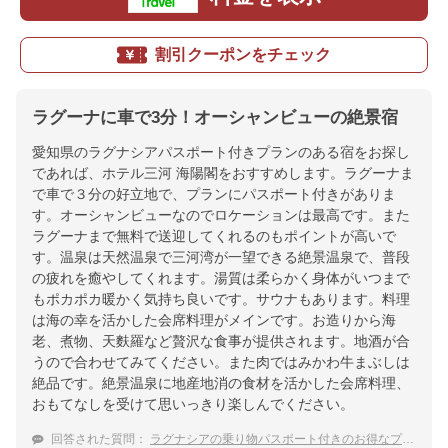
割引クーポンをチェック
ラグーナに車で3分！オーシャンビューの絶景宿
愛知県のラグナシアパスポート付きプランのある宿をお探し
であれば、ホテル三河 海陽閣をおすすめします。ラグーナま
で車で３分の好立地で、プランにパスポート付きがありま
す。オーシャンビューなのでロケーションは最高です。また
ラグーナまで無料で送迎してくれるのもポイントが高いで
す。温泉は天然温泉で三河湾が一望できる絶景温泉で、普段
の疲れを癒やしてくれます。湯質は柔らかく身体がいつまで
もポカポカ暖かく気持ち良いです。サウナもあります。料理
は海の幸を活かした会席料理がメインです。お造りから海
老、煮物、天麩羅など贅沢な食事が提供されます。地酒が合
うので合わせてみてください。また肉ではみかわ牛まぶしは
絶品です。絶景温泉に地産地消の食材を活かした会席料理、
おもてなしを受けて思いっきり楽しんでください。
回答された質問：
ラグナシアの乗り物パスポート付きのお得なプランのある温泉宿を教えてください