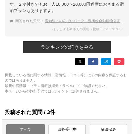
す。２食付きでもお一人10,000〜20,000円程度におさまる宿
泊プランもありますよ。
回答された質問：
愛知県・のんほいパーク（豊橋総合動植物公園)で遊んだ後、温泉に宿泊したい。
ほっこり法師 さんの回答（投稿日：2022/1/13 ）
ランキングの続きをみる
掲載している宿に関する情報（宿情報・口コミ等）はその内容を保証するも
のではありません。
最新の宿情報・プラン情報は楽天トラベルにてご確認ください。
本ページからの旅行予約ではGポイントは加算されません。
投稿された質問 / 3件
すべて
回答受付中
解決済み