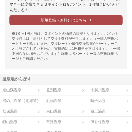
マネーに交換できるＧポイント(1Ｇポイント＝1円相当)がどんど
んたまる！
新規登録（無料）はこちら
※1Ｇ＝1円相当は、Ｇポイントの価値の目安となります。ポイント
交換時には、原則として交換手数料が発生します。（一部の交換パ
ートナーを除く）また、交換レートや最低交換数量がパートナーご
とに設定されているため、実質的には1円相当を下回ります。（一部
下回らない場合もございます）詳細は各パートナー毎の交換詳細ペ
ージをご確認ください。
温泉地から探す
定山渓温泉
登別温泉
十勝川温泉
湯の川温泉（北海道）
乳頭温泉
鳴子温泉
秋保温泉
東山温泉
蔵王温泉
銀山温泉
草津温泉
伊香保温泉