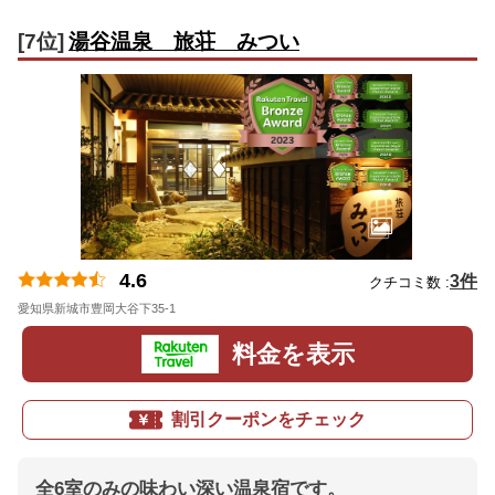
[7位]
湯谷温泉 旅荘 みつい
4.6
3件
クチコミ数 :
愛知県新城市豊岡大谷下35-1
地図
料金を表示
割引クーポンをチェック
全6室のみの味わい深い温泉宿です。