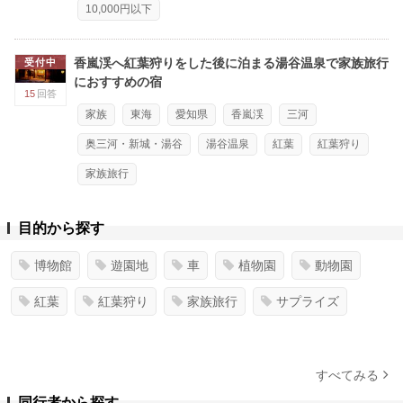
10,000円以下
香嵐渓へ紅葉狩りをした後に泊まる湯谷温泉で家族旅行
受付中
におすすめの宿
15
回答
家族
東海
愛知県
香嵐渓
三河
奥三河・新城・湯谷
湯谷温泉
紅葉
紅葉狩り
家族旅行
目的から探す
博物館
遊園地
車
植物園
動物園
紅葉
紅葉狩り
家族旅行
サプライズ
すべてみる
同行者から探す