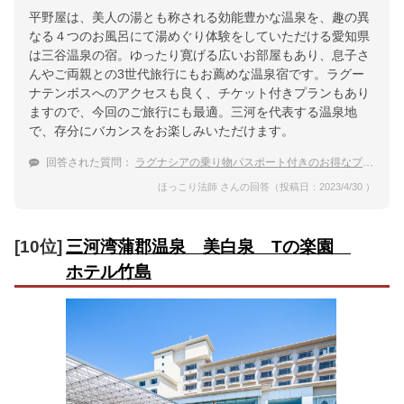
平野屋は、美人の湯とも称される効能豊かな温泉を、趣の異
なる４つのお風呂にて湯めぐり体験をしていただける愛知県
は三谷温泉の宿。ゆったり寛げる広いお部屋もあり、息子さ
んやご両親との3世代旅行にもお薦めな温泉宿です。ラグー
ナテンボスへのアクセスも良く、チケット付きプランもあり
ますので、今回のご旅行にも最適。三河を代表する温泉地
で、存分にバカンスをお楽しみいただけます。
回答された質問：
ラグナシアの乗り物パスポート付きのお得なプランのある温泉宿を教えてください
ほっこり法師 さんの回答（投稿日：2023/4/30 ）
[10位]
三河湾蒲郡温泉 美白泉 Tの楽園
ホテル竹島