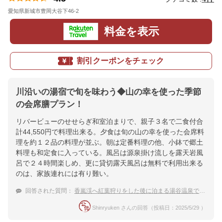
愛知県新城市豊岡大谷下46-2
地図
料金を表示
割引クーポンをチェック
川沿いの湯宿で旬を味わう◆山の幸を使った季節
の会席膳プラン！
リバービューのせせらぎ和室泊まりで、親子３名で二食付合
計44,550円で料理出来る。夕食は旬の山の幸を使った会席料
理を約１２品の料理が並ぶ。朝は定番料理の他、小鉢で郷土
料理も和定食に入っている。風呂は源泉掛け流しを露天岩風
呂で２４時間楽しめ、更に貸切露天風呂は無料で利用出来る
のは、家族連れには有り難い。
回答された質問：
香嵐渓へ紅葉狩りをした後に泊まる湯谷温泉で家族旅行におすすめの宿
Shinryuken さんの回答（投稿日：2025/5/29 ）