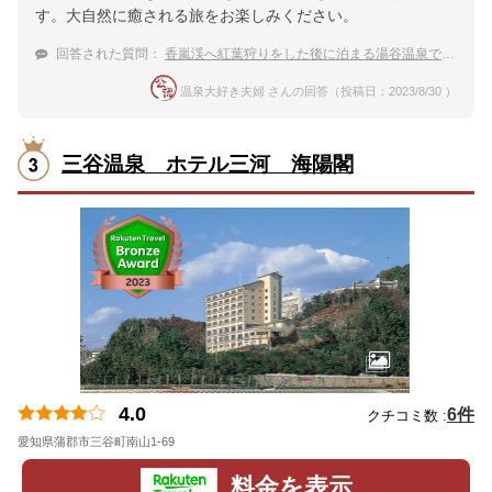
す。大自然に癒される旅をお楽しみください。
回答された質問：
香嵐渓へ紅葉狩りをした後に泊まる湯谷温泉で家族旅行におすすめの宿
温泉大好き夫婦 さんの回答（投稿日：2023/8/30 ）
三谷温泉 ホテル三河 海陽閣
4.0
6件
クチコミ数 :
愛知県蒲郡市三谷町南山1-69
地図
料金を表示