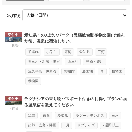
並び替え
愛知県・のんほいパーク（豊橋総合動植物公園)で遊ん
受付中
だ後、温泉に宿泊したい。
15
回答
子連れ
小学生
東海
愛知県
三河
奥三河・新城・湯谷
西三河
豊橋・豊川
渥美半島・伊良湖
博物館
遊園地
車
植物園
動物園
ラグナシアの乗り物パスポート付きのお得なプランのあ
受付中
る温泉宿を教えてください
14
回答
親戚
東海
愛知県
ラグーナテンボス
三河
蒲郡・吉良・幡豆
1月
サプライズ
2週間以上