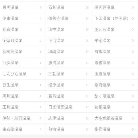
月岡温泉
石和温泉
湯河原温泉
伊東温泉
修善寺温泉
下田温泉（静岡県）
和倉温泉
山中温泉
あわら温泉
宇奈月温泉
下呂温泉
平湯温泉
新穂高温泉
城崎温泉
有馬温泉
白浜温泉
勝浦温泉
道後温泉
こんぴら温泉
三朝温泉
玉造温泉
皆生温泉
湯原温泉
別府温泉
黒川温泉
霧島温泉
酸ヶ湯温泉
玉川温泉
日光湯元温泉
箱根温泉
伊勢・鳥羽温泉
志摩温泉
大歩危祖谷温泉
由布院温泉
熱海温泉
指宿温泉