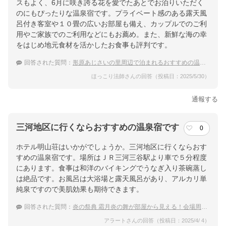
スもよく、6月に咲き誇る花を愛でたあとでお泊りいただく
のにもぴったりな温泉宿です。プライベート感のある露天風
呂付き客室や１０畳の広いお部屋も備え、カップルでのご利
用やご家族でのご利用などにもお薦め。また、新鮮な海の幸
をはじめ地元食材を活かしたお食事も評判です。
回答された質問：
形原あじさいの里周辺で泊まれるおすすめの温泉宿
ほっこり法師さんの回答（投稿日：2025/5/30）
通報する
三河地区に行くならおすすめの温泉宿です
0
ホテル明山荘はいかがでしょうか。三河地区に行くならおす
すめの温泉宿です。場所はＪＲ三河三谷駅より車で５分程度
にあります。食事は和洋のバイキングでうなぎ入り茶碗蒸し
は絶品です。お風呂は大浴場と露天風呂があり、アルカリ単
純泉ですので美肌効果も期待できます。
回答された質問：
炎の祭典 霜月炎の舞が部屋から見える！会場周辺でおすすめの温泉宿
アラートさんの回答（投稿日：2025/4/ 4）