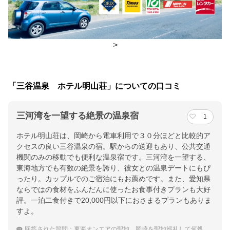
夕食
個室、レストラン(バイキング)
チェックイン・チェックアウト時間
>
チェックイン
15:00(最終チェックイン：18:00)
チェックアウ
10:00
「三谷温泉 ホテル明山荘」についての口コミ
ト
三河湾を一望する絶景の温泉宿
1
交通アクセス
ホテル明山荘は、岡崎から電車利用で３０分ほどと比較的ア
ＪＲ 三河三谷駅より車で５分
クセスの良い三谷温泉の宿。駅からの送迎もあり、公共交通
機関のみの移動でも便利な温泉宿です。三河湾を一望する、
提供：楽天トラベル
東海地方でも有数の絶景を誇り、彼女との温泉デートにもぴ
楽天トラベルで
ったり。カップルでのご宿泊にもお薦めです。また、愛知県
ならではの食材をふんだんに使ったお食事付きプランも大好
ホテル詳細を詳しく見る
評。一泊二食付きで20,000円以下におさまるプランもありま
すよ。
回答された質問：
東海オンエアの聖地、岡崎を聖地巡礼して何処かの温泉宿に泊まりたい。