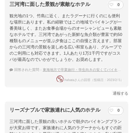
三河湾に面した景観が素敵なホテル
0
観光地の1つ、竹島に近く、またラグーナに行くのにも便利
な場所にあります。私の経験ではこの地域でバイキングが一
番美味しく、またお食事会場からのオーシャンビューも素敵
なホテルです。三河湾であがった新鮮な魚介類が豊富で約50
種類ものメニューが並ぶ夕食はここの自慢と言えます。部屋
からの三河湾の景観を楽しめる広い和室もあり、グループで
のご利用にも対応できます。1人あたり1万1千円ですがコス
パが最高なのでいかがでしょうか。お奨めします。
回答された質問：
東海地方で卒業旅行・学生向きの安くてバイキングが楽しめる宿を教えてください。
hahataさんの回答（投稿日：2023/2/ 5）
通報する
リーズナブルで家族連れに人気のホテル
0
三河湾に面した景観の良いホテルで朝夕のバイキングプラン
が大変お得です。家族連れに人気のラグーナからもすぐの距