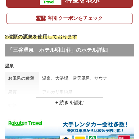
割引クーポンをチェック
2種類の源泉を使用しております
「三谷温泉 ホテル明山荘」のホテル詳細
温泉
お風呂の種類
温泉、大浴場、露天風呂、サウナ
泉質
アルカリ単純泉
効能
筋肉痛、五十肩、慢性消化器病
食事場所
朝食
レストラン(バイキング)