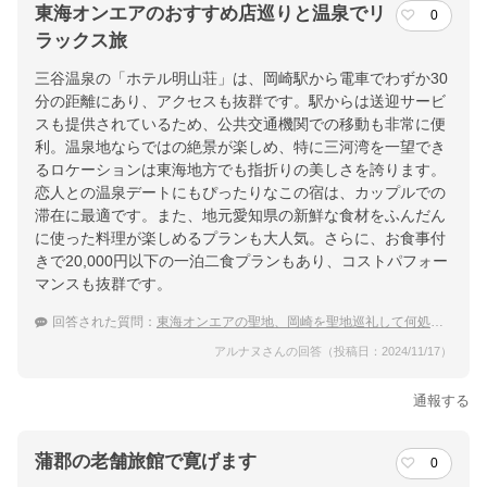
東海オンエアのおすすめ店巡りと温泉でリ
0
ラックス旅
三谷温泉の「ホテル明山荘」は、岡崎駅から電車でわずか30
分の距離にあり、アクセスも抜群です。駅からは送迎サービ
スも提供されているため、公共交通機関での移動も非常に便
利。温泉地ならではの絶景が楽しめ、特に三河湾を一望でき
るロケーションは東海地方でも指折りの美しさを誇ります。
恋人との温泉デートにもぴったりなこの宿は、カップルでの
滞在に最適です。また、地元愛知県の新鮮な食材をふんだん
に使った料理が楽しめるプランも大人気。さらに、お食事付
きで20,000円以下の一泊二食プランもあり、コストパフォー
マンスも抜群です。
回答された質問：
東海オンエアの聖地、岡崎を聖地巡礼して何処かの温泉宿に泊まりたい。
アルナヌさんの回答（投稿日：2024/11/17）
通報する
蒲郡の老舗旅館で寛げます
0