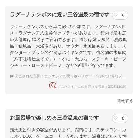
ラグーナテンボスに近い三谷温泉の宿です
0
ラグーナテンボスから車で5分の距離です。ラグーナテンボ
ス・ラグナシア入園券付きプランがあります。館内で最も広
い大部屋は10名まで宿泊できます。温泉は露天風呂・炭酸風
呂・寝風呂・大浴場があり、サウナ・水風呂もあります。ス
タンダードプランの夕食はバイキングです。宿名物の家康鍋
（八丁味噌仕立てです）・かに・天ぷら・ステーキ・ビーフ
シチュー・ローストビーフ、などの料理がならびます。
回答された質問：
ラグナシアの乗り物パスポート付きのお得なプランのある温泉宿を教えてください
ずんたこすさんの回答（投稿日：2025/11/19）
通報する
お風呂場で楽しめる三谷温泉の宿です
0
露天風呂付きの客室があります。館内にはエステサロン・カ
ラオケBOX・ゲームコーナーがあります。温泉はアルカリ性