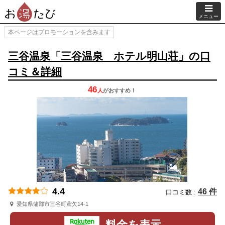
メニュー
本ページはプロモーションを含みます
三谷温泉「三谷温泉 ホテル明山荘」の口
コミ＆詳細
46
人
が
おすすめ！
4.4
46 件
口コミ数 :
愛知県蒲郡市三谷町鳶欠14-1
料金を表示