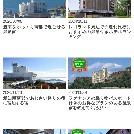
2020/03/05
2024/10/11
週末をゆっくり蒲郡で過ごせる
レゴランド周辺で子連れ旅行に
温泉宿
おすすめの温泉付きホテルラン
キング
2020/11/23
2023/05/01
愛知県蒲郡であじさい祭りの後
ラグナシアの乗り物パスポート
に宿泊する宿
付きのお得なプランのある温泉
宿を教えてください