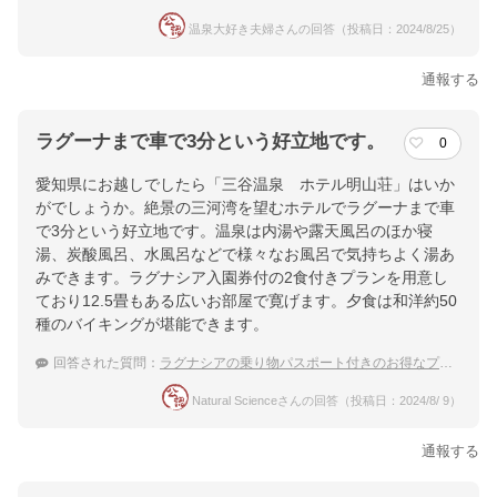
温泉大好き夫婦さんの回答（投稿日：2024/8/25）
通報する
ラグーナまで車で3分という好立地です。
0
愛知県にお越しでしたら「三谷温泉 ホテル明山荘」はいか
がでしょうか。絶景の三河湾を望むホテルでラグーナまで車
で3分という好立地です。温泉は内湯や露天風呂のほか寝
湯、炭酸風呂、水風呂などで様々なお風呂で気持ちよく湯あ
みできます。ラグナシア入園券付の2食付きプランを用意し
ており12.5畳もある広いお部屋で寛げます。夕食は和洋約50
種のバイキングが堪能できます。
回答された質問：
ラグナシアの乗り物パスポート付きのお得なプランのある温泉宿を教えてください
Natural Scienceさんの回答（投稿日：2024/8/ 9）
通報する