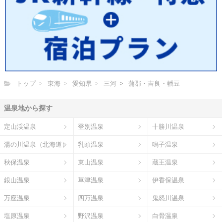
トップ
東海
愛知県
三河
蒲郡・吉良・幡豆
温泉地から探す
定山渓温泉
登別温泉
十勝川温泉
湯の川温泉（北海道）
乳頭温泉
鳴子温泉
秋保温泉
東山温泉
蔵王温泉
銀山温泉
草津温泉
伊香保温泉
万座温泉
四万温泉
鬼怒川温泉
塩原温泉
野沢温泉
白骨温泉