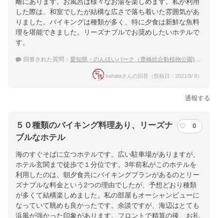
離にあります。お風呂は様々なお湯を楽しめます。私が利用
した際は、和室でしたが結構な広さで落ち着いた雰囲気があ
りました。バイキングは種類が多く、特に夕食は新鮮な魚料
理を堪能できました。リーズナブルでお奨めしたいホテルで
す。
回答された質問：
愛知県・のんほいパーク（豊橋総合動植物公園)で遊んだ後、温泉に宿泊したい。
hahataさんの回答（投稿日：2021/9/ 6）
通報する
５０種類のバイキング料理あり、リーズナ
0
ブルなホテル
海のすぐそばに立つホテルです。広い駐車場がありますが、
ホテル玄関まで徒歩で１分位です。3年前私がこのホテルを
利用したのは、朝夕食共にバイキングプランがあるのとリー
ズナブルな料金という2つの理由でしたが、予想どおり種類
が多くて結構楽しめました。私の部屋もオーシャンビューに
なっていて眺めも良かったです。余談ですが、海辺はとても
浜風が強かった印象があります。フロントで精算の後、お礼