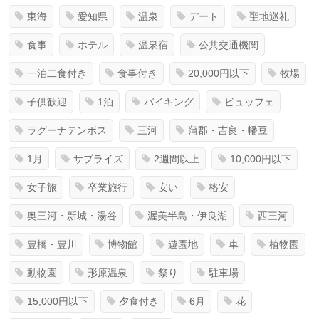
東海
愛知県
温泉
デート
聖地巡礼
食事
ホテル
温泉宿
公共交通機関
一泊二食付き
食事付き
20,000円以下
牧場
子供歓迎
1泊
バイキング
ビュッフェ
ラグーナテンボス
三河
蒲郡・吉良・幡豆
1月
サプライズ
2週間以上
10,000円以下
女子旅
卒業旅行
安い
格安
奥三河・新城・湯谷
渥美半島・伊良湖
西三河
豊橋・豊川
博物館
遊園地
車
植物園
動物園
形原温泉
祭り
駐車場
15,000円以下
夕食付き
6月
花