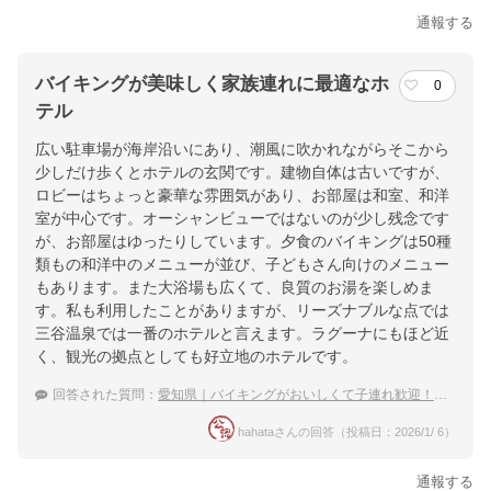
通報する
バイキングが美味しく家族連れに最適なホ
0
テル
広い駐車場が海岸沿いにあり、潮風に吹かれながらそこから
少しだけ歩くとホテルの玄関です。建物自体は古いですが、
ロビーはちょっと豪華な雰囲気があり、お部屋は和室、和洋
室が中心です。オーシャンビューではないのが少し残念です
が、お部屋はゆったりしています。夕食のバイキングは50種
類もの和洋中のメニューが並び、子どもさん向けのメニュー
もあります。また大浴場も広くて、良質のお湯を楽しめま
す。私も利用したことがありますが、リーズナブルな点では
三谷温泉では一番のホテルと言えます。ラグーナにもほど近
く、観光の拠点としても好立地のホテルです。
回答された質問：
愛知県｜バイキングがおいしくて子連れ歓迎！おすすめの宿は？
hahataさんの回答（投稿日：2026/1/ 6）
通報する