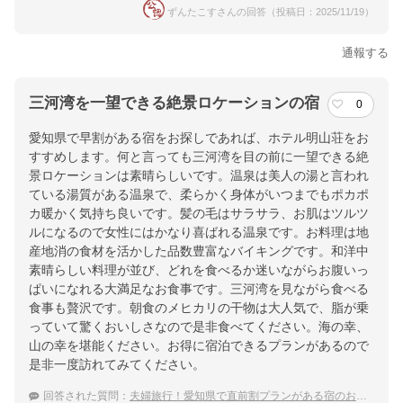
ずんたこすさんの回答（投稿日：2025/11/19）
通報する
三河湾を一望できる絶景ロケーションの宿
0
愛知県で早割がある宿をお探しであれば、ホテル明山荘をお
すすめします。何と言っても三河湾を目の前に一望できる絶
景ロケーションは素晴らしいです。温泉は美人の湯と言われ
ている湯質がある温泉で、柔らかく身体がいつまでもポカポ
カ暖かく気持ち良いです。髪の毛はサラサラ、お肌はツルツ
ルになるので女性にはかなり喜ばれる温泉です。お料理は地
産地消の食材を活かした品数豊富なバイキングです。和洋中
素晴らしい料理が並び、どれを食べるか迷いながらお腹いっ
ぱいになれる大満足なお食事です。三河湾を見ながら食べる
食事も贅沢です。朝食のメヒカリの干物は大人気で、脂が乗
っていて驚くおいしさなので是非食べてください。海の幸、
山の幸を堪能ください。お得に宿泊できるプランがあるので
是非一度訪れてみてください。
回答された質問：
夫婦旅行！愛知県で直前割プランがある宿のおすすめは？