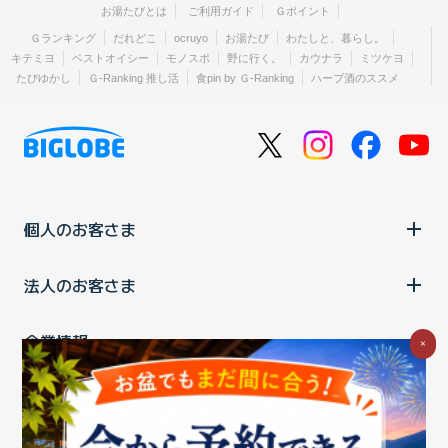
お湯たびとは
ご利用ガイド
Ｇポイント
Ｇランキング
だれどこ
ocruyo
お湯たび
わたしと、暮らし。
キテミヨ
ベストオイシー
モノスポ
野に行く。
カウナラ
ミツケヨ
たびゆかし
Ｇ-Ranking 推し活
食pin by Ｇ-Ranking
ハーブ酒のススメ
個人のお客さま
法人のお客さま
企業情報
×
ご利用中の方