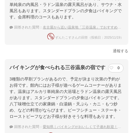
単純泉の内風呂・ラドン温泉の露天風呂があり、サウナ・水
風呂もあります。スタンダードプランの夕食はバイキングで
す。会席料理のコースもあります。
回答された質問：
名古屋から近い温泉地「三谷温泉」でおすすめの温泉宿を教えて
ずんたこすさんの回答（投稿日：2025/11/19）
通報する
バイキングが食べられる三谷温泉の宿です
0
3種類の早割プランがあるので、予定が決まり次第の予約が
お得です。館内にはお子様が遊べるゲームコーナーがありま
す。温泉はアルカリ単純泉の大浴場とラドン温泉の露天風呂
があります。スタンダードプランの夕食はバイキングです。
八丁味噌仕立ての家康鍋・白湯鍋・天ぷら・カニ・もつ炒
め、などの料理がならびます。ビーフシチュー・ステーキ・
ローストビーフなどお子様が好きそうな料理もあります。
回答された質問：
愛知県｜バイキングがおいしくて子連れ歓迎！おすすめの宿は？