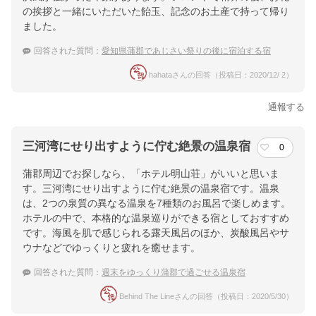
の挨拶と一緒にいただいた飴玉、記念のお土産で持って帰り
ました。
回答された質問：
愛知県蒲郡であじさい祭りの後に宿泊する宿
hahataさんの回答（投稿日：2020/12/ 2）
通報する
三河湾にせり出すように佇む絶景の温泉宿
0
蒲郡周辺でお探しなら、「ホテル明山荘」がいいと思いま
す。三河湾にせり出すように佇む絶景の温泉宿です。温泉
は、2つの泉質の異なる温泉を7種類のお風呂で楽しめます。
ホテルの中で、本格的な温泉巡りができる宿としておすすめ
です。海風を肌で感じられる露天風呂のほか、炭酸風呂やサ
ウナなどでゆっくりと疲れを癒せます。
回答された質問：
週末をゆっくり蒲郡で過ごせる温泉宿
Behind The Lineさんの回答（投稿日：2020/5/30）