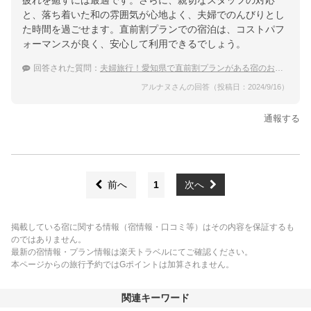
疲れを癒すには最適です。さらに、親切なスタッフの対応
と、落ち着いた和の雰囲気が心地よく、夫婦でのんびりとし
た時間を過ごせます。直前割プランでの宿泊は、コストパフ
ォーマンスが良く、安心して利用できるでしょう。
回答された質問：
夫婦旅行！愛知県で直前割プランがある宿のおすすめは？
アルナヌさんの回答（投稿日：2024/9/16）
通報する
前へ
1
次へ
掲載している宿に関する情報（宿情報・口コミ等）はその内容を保証するも
のではありません。
最新の宿情報・プラン情報は楽天トラベルにてご確認ください。
本ページからの旅行予約ではGポイントは加算されません。
関連キーワード