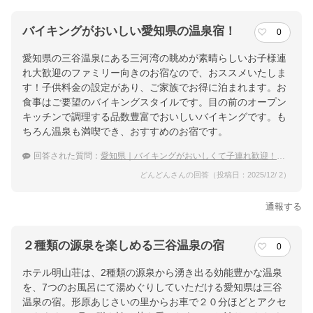
バイキングがおいしい愛知県の温泉宿！
0
愛知県の三谷温泉にある三河湾の眺めが素晴らしいお子様連
れ大歓迎のファミリー向きのお宿なので、おススメいたしま
す！子供料金の設定があり、ご家族でお得に泊まれます。お
食事はご要望のバイキングスタイルです。目の前のオープン
キッチンで調理する品数豊富でおいしいバイキングです。も
ちろん温泉も満喫でき、おすすめのお宿です。
回答された質問：
愛知県｜バイキングがおいしくて子連れ歓迎！おすすめの宿は？
どんどんさんの回答（投稿日：2025/12/ 2）
通報する
２種類の源泉を楽しめる三谷温泉の宿
0
ホテル明山荘は、2種類の源泉から湧き出る効能豊かな温泉
を、7つのお風呂にて湯めぐりしていただける愛知県は三谷
温泉の宿。形原あじさいの里からお車で２０分ほどとアクセ