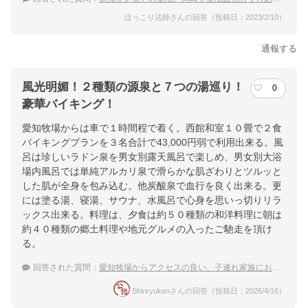
ほっこり法師さんの回答（投稿日：2023/2/10）
通報する
風光明媚！２種類の源泉と７つの湯巡り！
0
豪華バイキング！
愛知牧場からは車で１時間程で着く。西館和室１０畳で２食
バイキングプランを３名合計で43,000円弱で利用出来る。風
呂は珍しいラドン泉を男女別露天風呂で楽しめ、男女別大浴
場内風呂では単純アルカリ泉で滑らかな肌ざわりとツルッと
した肌が全身を包み込む。他炭酸泉で血行を良く出来る。更
には塗る湯、寝湯、サウナ、水風呂で心身を思いっ切りリラ
ックス出来る。料理は、夕食は約５０種類の和洋料理に朝は
約４０種類の郷土料理や地元グルメの入ったご馳走を頂け
る。
回答された質問：
愛知牧場からアクセスの良い、子連れ家族におすすめの温泉宿は？
Shinryukenさんの回答（投稿日：2026/4/16）