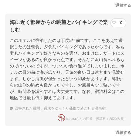
通報する
海に近く部屋からの眺望とバイキングで楽
0
しむ
このホテルに宿泊したのは丁度3年前です。ここをあえて選
択したのは朝食、夕食共バイキングであったからです。私も
妻もバイキングで好きなものを選び、おまけにデザートにス
イーツがあるのが良かった点です。そんなに沢山食べれるも
のではないのですが、ついつい食べ過ぎてしまいました。ホ
テルの目の前に海が広がり、天気の良い日は遠方まで見渡せ
ます。しかし海風が強かったという印象があります。5階か
らの山側の眺めも良かったですし、お風呂も少し狭いです
が、時間帯を調節すれば大丈夫です。なお、宿泊料金はこの
地区では最も低く抑えてあります。
回答された質問：
週末をゆっくり蒲郡で過ごせる温泉宿
hahataさんの回答（投稿日：2020/3/ 5）
通報する